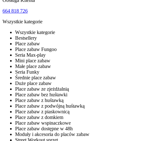
Obsługa Klienta
664 818 726
Wszystkie kategorie
Wszystkie kategorie
Bestsellery
Place zabaw
Place zabaw Fungoo
Seria Max-play
Mini place zabaw
Małe place zabaw
Seria Funky
Średnie place zabaw
Duże place zabaw
Place zabaw ze zjeżdżalnią
Place zabaw bez huśtawki
Place zabaw z huśtawką
Place zabaw z podwójną huśtawką
Place zabaw z piaskownicą
Place zabaw z domkiem
Place zabaw wspinaczkowe
Place zabaw dostępne w 48h
Moduły i akcesoria do placów zabaw
Street Workout sprzęt