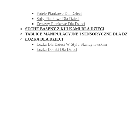
HUŚTAWKI DO POKOJU DLA DZIECI
MEBLE PIANKOWE DLA DZIECI
Fotele Piankowe Dla Dzieci
Sofy Piankowe Dla Dzieci
Zestawy Piankowe Dla Dzieci
SUCHE BASENY Z KULKAMI DLA DZIECI
TABLICE MANIPULACYJNE I SENSORYCZNE DLA DZ
ŁÓŻKA DLA DZIECI
Łóżka Dla Dzieci W Stylu Skandynawskim
Łóżka Domki Dla Dzieci