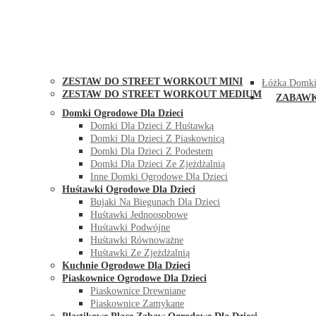
STREET WORKOUT
KONTAK
ZESTAW DO STREET WORKOUT MINI
Łóżka Domki
ZESTAW DO STREET WORKOUT MEDIUM
ZABAW
Domki Ogrodowe Dla Dzieci
Domki Dla Dzieci Z Huśtawką
Domki Dla Dzieci Z Piaskownicą
Domki Dla Dzieci Z Podestem
Domki Dla Dzieci Ze Zjeżdżalnią
Inne Domki Ogrodowe Dla Dzieci
Huśtawki Ogrodowe Dla Dzieci
Bujaki Na Biegunach Dla Dzieci
Huśtawki Jednoosobowe
Huśtawki Podwójne
Huśtawki Równoważne
Huśtawki Ze Zjeżdżalnią
Kuchnie Ogrodowe Dla Dzieci
Piaskownice Ogrodowe Dla Dzieci
Piaskownice Drewniane
Piaskownice Zamykane