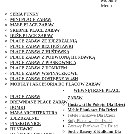
Mobilne
PLACE ZABAW FUNGOO
Menu
SERIA MAX-PLAY
SERIA FUNKY
MINI PLACE ZABAW
MAŁE PLACE ZABAW
ŚREDNIE PLACE ZABAW
DUŻE PLACE ZABAW
PLACE ZABAW ZE ZJEŻDŻALNIĄ
PLACE ZABAW BEZ HUŚTAWKI
PLACE ZABAW Z HUŚTAWKĄ
PLACE ZABAW Z PODWÓJNĄ HUŚTAWKĄ
PLACE ZABAW Z PIASKOWNICĄ
PLACE ZABAW Z DOMKIEM
PLACE ZABAW WSPINACZKOWE
PLACE ZABAW DOSTĘPNE W 48H
MODUŁY I AKCESORIA DO PLACÓW ZABAW
PUBLICZNE
WEWNĘTRZNE PLACE
PLACE ZABAW
ZABAW
DREWNIANE PLACE ZABAW
Huśtawki Do Pokoju Dla Dzieci
DOMKI
Meble Piankowe Dla Dzieci
MAŁA ARCHITEKTURA
Fotele Piankowe Dla Dzieci
ZJEŻDŻALNIE
Sofy Piankowe Dla Dzieci
PIASKOWNICE
Zestawy Piankowe Dla Dzieci
HUŚTAWKI
Suche Baseny Z Kulkami Dla