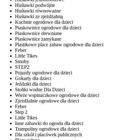
Huśtawki podwójne
Huśtawki równoważne
Huśtawki ze zjeżdżalnią
Kuchnie ogrodowe dla dzieci
Piaskownice ogrodowe dla dzieci
Piaskownice drewniane
Piaskownice zamykane
Plastikowe place zabaw ogrodowe dla dzieci
Feber
Little Tikes
Smoby
STEP2
Pojazdy ogrodowe dla dzieci
Gokarty dla dzieci
Jeździki dla dzieci
Stoliki wodne Dla Dzieci
Wieże wspinaczkowe ogrodowe dla dzieci
Zjeżdżalnie ogrodowe dla dzieci
Feber
Step 2
Little Tikes
Inne zabawki do ogrodu dla dzieci
Trampoliny ogrodowe dla dzieci
Dla szkół i placówek publicznych