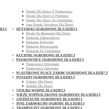
DOMKI OGRODOWE DLA DZIECI
Domki Dla Dzieci Z Huśtawką
Domki Dla Dzieci Z Piaskownicą
Domki Dla Dzieci Z Podestem
Domki Dla Dzieci Ze Zjeżdżalnią
Inne Domki Ogrodowe Dla Dzieci
IECI
HUŚTAWKI OGRODOWE DLA DZIECI
Bujaki Na Biegunach Dla Dzieci
Huśtawki Jednoosobowe
Huśtawki Podwójne
Huśtawki Równoważne
Huśtawki Ze Zjeżdżalnią
KUCHNIE OGRODOWE DLA DZIECI
PIASKOWNICE OGRODOWE DLA DZIECI
Piaskownice Drewniane
Piaskownice Zamykane
PLASTIKOWE PLACE ZABAW OGRODOWE DLA DZIECI
POJAZDY OGRODOWE DLA DZIECI
Gokarty Dla Dzieci
Jeździki Dla Dzieci
STOLIKI WODNE DLA DZIECI
WIEŻE WSPINACZKOWE OGRODOWE DLA DZIECI
ZJEŻDŻALNIE OGRODOWE DLA DZIECI
INNE ZABAWKI DO OGRODU DLA DZIECI
TRAMPOLINY OGRODOWE DLA DZIECI