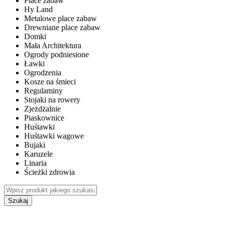
Place zabaw
Hy Land
Metalowe place zabaw
Drewniane place zabaw
Domki
Mała Architektura
Ogrody podniesione
Ławki
Ogrodzenia
Kosze na śmieci
Regulaminy
Stojaki na rowery
Zjeżdżalnie
Piaskownice
Huśtawki
Huśtawki wagowe
Bujaki
Karuzele
Linaria
Ścieżki zdrowia
Szukaj
WEWNĘTRZNE PLACE ZABAW