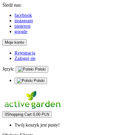
Śledź nas:
facebook
instagram
pinterest
google
Moje konto
Rejestracja
Zaloguj się
Język:
Polski
Polski
0
Shopping Cart
0,00 PLN
Twój koszyk jest pusty!