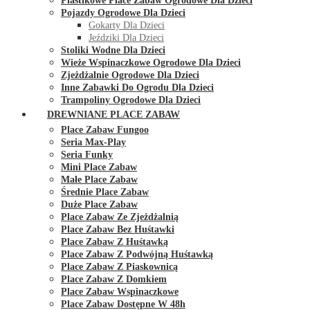
Plastikowe Place Zabaw Ogrodowe Dla Dzieci
Pojazdy Ogrodowe Dla Dzieci
Gokarty Dla Dzieci
Jeździki Dla Dzieci
Stoliki Wodne Dla Dzieci
Wieże Wspinaczkowe Ogrodowe Dla Dzieci
Zjeżdżalnie Ogrodowe Dla Dzieci
Inne Zabawki Do Ogrodu Dla Dzieci
Trampoliny Ogrodowe Dla Dzieci
DREWNIANE PLACE ZABAW
Place Zabaw Fungoo
Seria Max-Play
Seria Funky
Mini Place Zabaw
Małe Place Zabaw
Średnie Place Zabaw
Duże Place Zabaw
Place Zabaw Ze Zjeżdżalnią
Place Zabaw Bez Huśtawki
Place Zabaw Z Huśtawką
Place Zabaw Z Podwójną Huśtawką
Place Zabaw Z Piaskownicą
Place Zabaw Z Domkiem
Place Zabaw Wspinaczkowe
Place Zabaw Dostępne W 48h