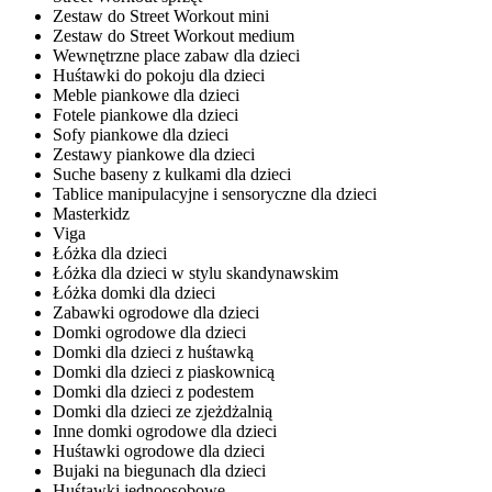
Zestaw do Street Workout mini
Zestaw do Street Workout medium
Wewnętrzne place zabaw dla dzieci
Huśtawki do pokoju dla dzieci
Meble piankowe dla dzieci
Fotele piankowe dla dzieci
Sofy piankowe dla dzieci
Zestawy piankowe dla dzieci
Suche baseny z kulkami dla dzieci
Tablice manipulacyjne i sensoryczne dla dzieci
Masterkidz
Viga
Łóżka dla dzieci
Łóżka dla dzieci w stylu skandynawskim
Łóżka domki dla dzieci
Zabawki ogrodowe dla dzieci
Domki ogrodowe dla dzieci
Domki dla dzieci z huśtawką
Domki dla dzieci z piaskownicą
Domki dla dzieci z podestem
Domki dla dzieci ze zjeżdżalnią
Inne domki ogrodowe dla dzieci
Huśtawki ogrodowe dla dzieci
Bujaki na biegunach dla dzieci
Huśtawki jednoosobowe