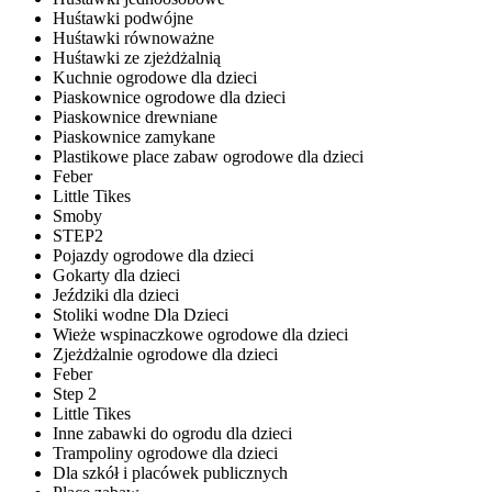
Huśtawki podwójne
Huśtawki równoważne
Huśtawki ze zjeżdżalnią
Kuchnie ogrodowe dla dzieci
Piaskownice ogrodowe dla dzieci
Piaskownice drewniane
Piaskownice zamykane
Plastikowe place zabaw ogrodowe dla dzieci
Feber
Little Tikes
Smoby
STEP2
Pojazdy ogrodowe dla dzieci
Gokarty dla dzieci
Jeździki dla dzieci
Stoliki wodne Dla Dzieci
Wieże wspinaczkowe ogrodowe dla dzieci
Zjeżdżalnie ogrodowe dla dzieci
Feber
Step 2
Little Tikes
Inne zabawki do ogrodu dla dzieci
Trampoliny ogrodowe dla dzieci
Dla szkół i placówek publicznych