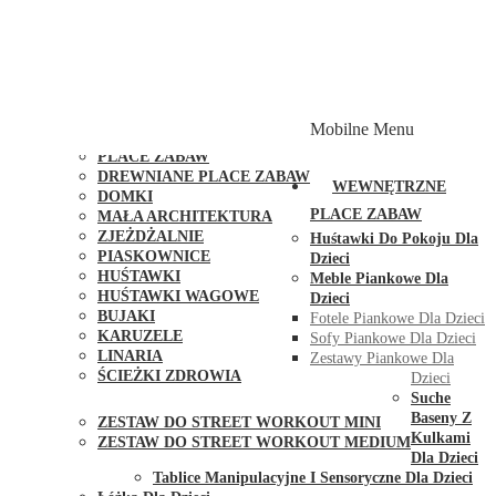
PLACE ZABAW Z PODWÓJNĄ HUŚTAWKĄ
PLACE ZABAW Z PIASKOWNICĄ
PLACE ZABAW Z DOMKIEM
PLACE ZABAW WSPINACZKOWE
PLACE ZABAW DOSTĘPNE W 48H
MODUŁY I AKCESORIA DO PLACÓW ZABAW
Mobilne Menu
PUBLICZNE
PLACE ZABAW
DREWNIANE PLACE ZABAW
WEWNĘTRZNE
DOMKI
PLACE ZABAW
MAŁA ARCHITEKTURA
ZJEŻDŻALNIE
Huśtawki Do Pokoju Dla
PIASKOWNICE
Dzieci
HUŚTAWKI
Meble Piankowe Dla
HUŚTAWKI WAGOWE
Dzieci
BUJAKI
Fotele Piankowe Dla Dzieci
KARUZELE
Sofy Piankowe Dla Dzieci
LINARIA
Zestawy Piankowe Dla
ŚCIEŻKI ZDROWIA
Dzieci
STREET WORKOUT
Suche
Baseny Z
ZESTAW DO STREET WORKOUT MINI
Kulkami
ZESTAW DO STREET WORKOUT MEDIUM
Dla Dzieci
KONTAKT
Tablice Manipulacyjne I Sensoryczne Dla Dzieci