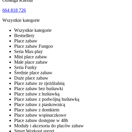
Obsługa Klienta
664 818 726
Wszystkie kategorie
Wszystkie kategorie
Bestsellery
Place zabaw
Place zabaw Fungoo
Seria Max-play
Mini place zabaw
Małe place zabaw
Seria Funky
Średnie place zabaw
Duże place zabaw
Place zabaw ze zjeżdżalnią
Place zabaw bez huśtawki
Place zabaw z huśtawką
Place zabaw z podwójną huśtawką
Place zabaw z piaskownicą
Place zabaw z domkiem
Place zabaw wspinaczkowe
Place zabaw dostępne w 48h
Moduły i akcesoria do placów zabaw
Street Workout sprzęt