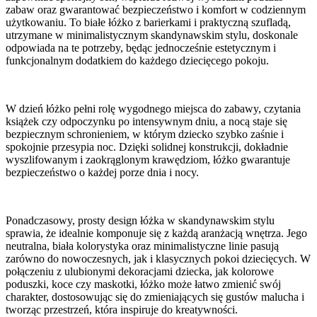
zabaw oraz gwarantować bezpieczeństwo i komfort w codziennym
użytkowaniu. To białe łóżko z barierkami i praktyczną szufladą,
utrzymane w minimalistycznym skandynawskim stylu, doskonale
odpowiada na te potrzeby, będąc jednocześnie estetycznym i
funkcjonalnym dodatkiem do każdego dziecięcego pokoju.
W dzień łóżko pełni rolę wygodnego miejsca do zabawy, czytania
książek czy odpoczynku po intensywnym dniu, a nocą staje się
bezpiecznym schronieniem, w którym dziecko szybko zaśnie i
spokojnie przesypia noc. Dzięki solidnej konstrukcji, dokładnie
wyszlifowanym i zaokrąglonym krawędziom, łóżko gwarantuje
bezpieczeństwo o każdej porze dnia i nocy.
Ponadczasowy, prosty design łóżka w skandynawskim stylu
sprawia, że idealnie komponuje się z każdą aranżacją wnętrza. Jego
neutralna, biała kolorystyka oraz minimalistyczne linie pasują
zarówno do nowoczesnych, jak i klasycznych pokoi dziecięcych. W
połączeniu z ulubionymi dekoracjami dziecka, jak kolorowe
poduszki, koce czy maskotki, łóżko może łatwo zmienić swój
charakter, dostosowując się do zmieniających się gustów malucha i
tworząc przestrzeń, która inspiruje do kreatywności.