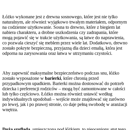
Łóżko wykonane jest z drewna sosnowego, które jest nie tylko
naturalnym, ale również wyjątkowo trwałym materiałem, odpornym
na codzienne użytkowanie. Sosna to drewno, które z biegiem lat
nabiera charakteru, a drobne uszkodzenia czy zadrapania, które
mogą pojawić się w trakcie użytkowania, są łatwe do naprawienia,
co pozwala cieszyć się meblem przez wiele lat. Dodatkowo, drewno
zostało pokryte bezpieczną, przyjazną dla dzieci emalią, która jest
odporna na zarysowania oraz łatwa w utrzymaniu czystości.
Aby zapewnić maksymalne bezpieczeństwo podczas snu, łóżko
zostało wyposażone w
barierki
, które chronią przed
przypadkowym upadkiem. Barierki można dostosować do potrzeb
dziecka i preferencji rodziców – mogą być zamontowane w całości
lub tylko częściowo. Łóżko można również ustawić według
indywidualnych upodobań – wejście może znajdować się zarówno
po lewej, jak i po prawej stronie, co daje pełną swobodę w aranżacji
wnętrza.
Duża szuflada
, umieszczona pod łóżkiem, to nieoceniony atut tego