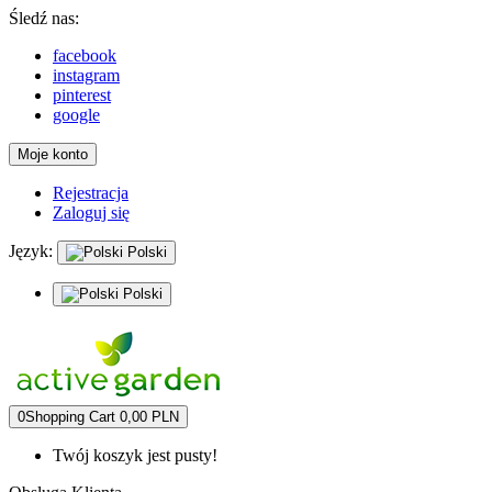
Śledź nas:
facebook
instagram
pinterest
google
Moje konto
Rejestracja
Zaloguj się
Język:
Polski
Polski
0
Shopping Cart
0,00 PLN
Twój koszyk jest pusty!