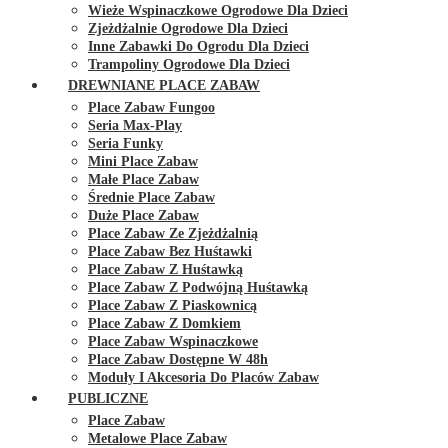
Wieże Wspinaczkowe Ogrodowe Dla Dzieci
Zjeżdżalnie Ogrodowe Dla Dzieci
Inne Zabawki Do Ogrodu Dla Dzieci
Trampoliny Ogrodowe Dla Dzieci
DREWNIANE PLACE ZABAW
Place Zabaw Fungoo
Seria Max-Play
Seria Funky
Mini Place Zabaw
Małe Place Zabaw
Średnie Place Zabaw
Duże Place Zabaw
Place Zabaw Ze Zjeżdżalnią
Place Zabaw Bez Huśtawki
Place Zabaw Z Huśtawką
Place Zabaw Z Podwójną Huśtawką
Place Zabaw Z Piaskownicą
Place Zabaw Z Domkiem
Place Zabaw Wspinaczkowe
Place Zabaw Dostępne W 48h
Moduły I Akcesoria Do Placów Zabaw
PUBLICZNE
Place Zabaw
Metalowe Place Zabaw