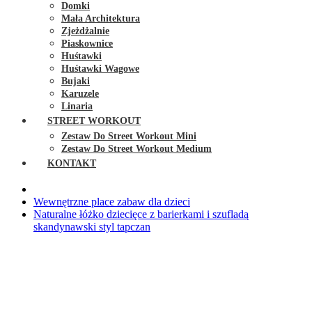
Domki
Mała Architektura
Zjeżdżalnie
Piaskownice
Huśtawki
Huśtawki Wagowe
Bujaki
Karuzele
Linaria
STREET WORKOUT
Zestaw Do Street Workout Mini
Zestaw Do Street Workout Medium
KONTAKT
Wewnętrzne place zabaw dla dzieci
Naturalne łóżko dziecięce z barierkami i szufladą
skandynawski styl tapczan