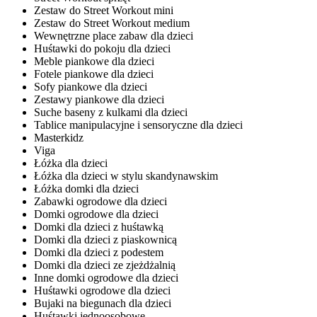
Zestaw do Street Workout mini
Zestaw do Street Workout medium
Wewnętrzne place zabaw dla dzieci
Huśtawki do pokoju dla dzieci
Meble piankowe dla dzieci
Fotele piankowe dla dzieci
Sofy piankowe dla dzieci
Zestawy piankowe dla dzieci
Suche baseny z kulkami dla dzieci
Tablice manipulacyjne i sensoryczne dla dzieci
Masterkidz
Viga
Łóżka dla dzieci
Łóżka dla dzieci w stylu skandynawskim
Łóżka domki dla dzieci
Zabawki ogrodowe dla dzieci
Domki ogrodowe dla dzieci
Domki dla dzieci z huśtawką
Domki dla dzieci z piaskownicą
Domki dla dzieci z podestem
Domki dla dzieci ze zjeżdżalnią
Inne domki ogrodowe dla dzieci
Huśtawki ogrodowe dla dzieci
Bujaki na biegunach dla dzieci
Huśtawki jednoosobowe