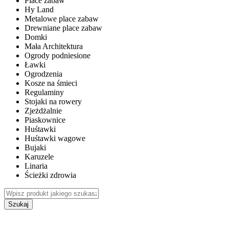
Place zabaw
Hy Land
Metalowe place zabaw
Drewniane place zabaw
Domki
Mała Architektura
Ogrody podniesione
Ławki
Ogrodzenia
Kosze na śmieci
Regulaminy
Stojaki na rowery
Zjeżdżalnie
Piaskownice
Huśtawki
Huśtawki wagowe
Bujaki
Karuzele
Linaria
Ścieżki zdrowia
Szukaj
WEWNĘTRZNE PLACE ZABAW