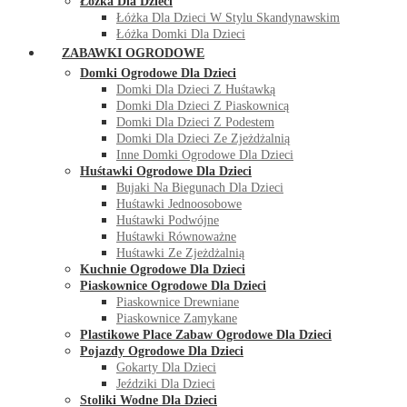
Łóżka Dla Dzieci
Łóżka Dla Dzieci W Stylu Skandynawskim
Łóżka Domki Dla Dzieci
ZABAWKI OGRODOWE
Domki Ogrodowe Dla Dzieci
Domki Dla Dzieci Z Huśtawką
Domki Dla Dzieci Z Piaskownicą
Domki Dla Dzieci Z Podestem
Domki Dla Dzieci Ze Zjeżdżalnią
Inne Domki Ogrodowe Dla Dzieci
Huśtawki Ogrodowe Dla Dzieci
Bujaki Na Biegunach Dla Dzieci
Huśtawki Jednoosobowe
Huśtawki Podwójne
Huśtawki Równoważne
Huśtawki Ze Zjeżdżalnią
Kuchnie Ogrodowe Dla Dzieci
Piaskownice Ogrodowe Dla Dzieci
Piaskownice Drewniane
Piaskownice Zamykane
Plastikowe Place Zabaw Ogrodowe Dla Dzieci
Pojazdy Ogrodowe Dla Dzieci
Gokarty Dla Dzieci
Jeździki Dla Dzieci
Stoliki Wodne Dla Dzieci