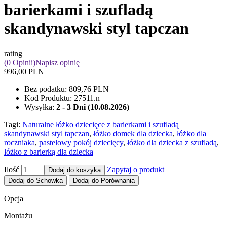
barierkami i szufladą
skandynawski styl tapczan
rating
(0 Opinii)
Napisz opinię
996,00 PLN
Bez podatku:
809,76 PLN
Kod Produktu:
27511.n
Wysyłka:
2 - 3 Dni (10.08.2026)
Tagi:
Naturalne łóżko dziecięce z barierkami i szufladą
skandynawski styl tapczan
,
łóżko domek dla dziecka
,
łóżko dla
roczniaka
,
pastelowy pokój dziecięcy
,
łóżko dla dziecka z szufladą
,
łóżko z barierką dla dziecka
Ilość
Zapytaj o produkt
Dodaj do koszyka
Dodaj do Schowka
Dodaj do Porównania
Opcja
Montażu