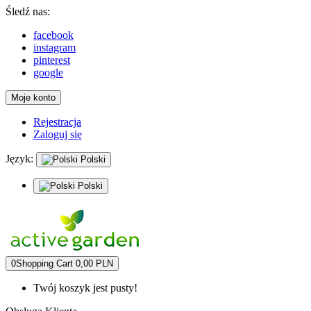
Śledź nas:
facebook
instagram
pinterest
google
Moje konto
Rejestracja
Zaloguj się
Język:
Polski
Polski
0
Shopping Cart
0,00 PLN
Twój koszyk jest pusty!