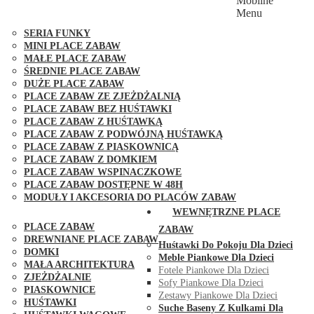
Mobilne
PLACE ZABAW FUNGOO
Menu
SERIA MAX-PLAY
SERIA FUNKY
MINI PLACE ZABAW
MAŁE PLACE ZABAW
ŚREDNIE PLACE ZABAW
DUŻE PLACE ZABAW
PLACE ZABAW ZE ZJEŻDŻALNIĄ
PLACE ZABAW BEZ HUŚTAWKI
PLACE ZABAW Z HUŚTAWKĄ
PLACE ZABAW Z PODWÓJNĄ HUŚTAWKĄ
PLACE ZABAW Z PIASKOWNICĄ
PLACE ZABAW Z DOMKIEM
PLACE ZABAW WSPINACZKOWE
PLACE ZABAW DOSTĘPNE W 48H
MODUŁY I AKCESORIA DO PLACÓW ZABAW
PUBLICZNE
WEWNĘTRZNE PLACE
PLACE ZABAW
ZABAW
DREWNIANE PLACE ZABAW
Huśtawki Do Pokoju Dla Dzieci
DOMKI
Meble Piankowe Dla Dzieci
MAŁA ARCHITEKTURA
Fotele Piankowe Dla Dzieci
ZJEŻDŻALNIE
Sofy Piankowe Dla Dzieci
PIASKOWNICE
Zestawy Piankowe Dla Dzieci
HUŚTAWKI
Suche Baseny Z Kulkami Dla