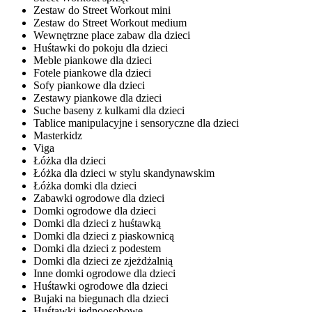
Zestaw do Street Workout mini
Zestaw do Street Workout medium
Wewnętrzne place zabaw dla dzieci
Huśtawki do pokoju dla dzieci
Meble piankowe dla dzieci
Fotele piankowe dla dzieci
Sofy piankowe dla dzieci
Zestawy piankowe dla dzieci
Suche baseny z kulkami dla dzieci
Tablice manipulacyjne i sensoryczne dla dzieci
Masterkidz
Viga
Łóżka dla dzieci
Łóżka dla dzieci w stylu skandynawskim
Łóżka domki dla dzieci
Zabawki ogrodowe dla dzieci
Domki ogrodowe dla dzieci
Domki dla dzieci z huśtawką
Domki dla dzieci z piaskownicą
Domki dla dzieci z podestem
Domki dla dzieci ze zjeżdżalnią
Inne domki ogrodowe dla dzieci
Huśtawki ogrodowe dla dzieci
Bujaki na biegunach dla dzieci
Huśtawki jednoosobowe