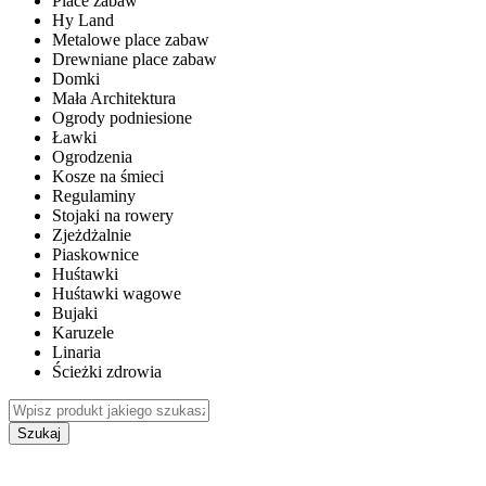
Place zabaw
Hy Land
Metalowe place zabaw
Drewniane place zabaw
Domki
Mała Architektura
Ogrody podniesione
Ławki
Ogrodzenia
Kosze na śmieci
Regulaminy
Stojaki na rowery
Zjeżdżalnie
Piaskownice
Huśtawki
Huśtawki wagowe
Bujaki
Karuzele
Linaria
Ścieżki zdrowia
Szukaj
WEWNĘTRZNE PLACE ZABAW