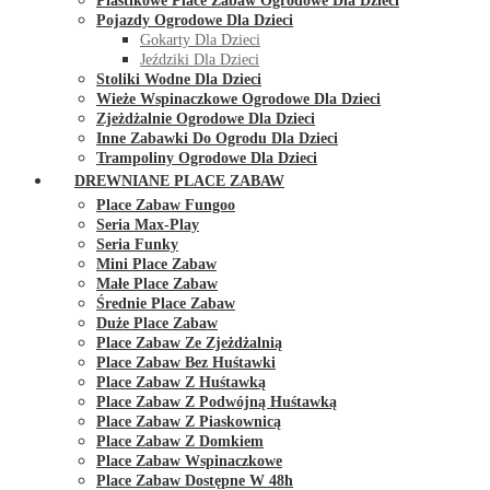
Plastikowe Place Zabaw Ogrodowe Dla Dzieci
Pojazdy Ogrodowe Dla Dzieci
Gokarty Dla Dzieci
Jeździki Dla Dzieci
Stoliki Wodne Dla Dzieci
Wieże Wspinaczkowe Ogrodowe Dla Dzieci
Zjeżdżalnie Ogrodowe Dla Dzieci
Inne Zabawki Do Ogrodu Dla Dzieci
Trampoliny Ogrodowe Dla Dzieci
DREWNIANE PLACE ZABAW
Place Zabaw Fungoo
Seria Max-Play
Seria Funky
Mini Place Zabaw
Małe Place Zabaw
Średnie Place Zabaw
Duże Place Zabaw
Place Zabaw Ze Zjeżdżalnią
Place Zabaw Bez Huśtawki
Place Zabaw Z Huśtawką
Place Zabaw Z Podwójną Huśtawką
Place Zabaw Z Piaskownicą
Place Zabaw Z Domkiem
Place Zabaw Wspinaczkowe
Place Zabaw Dostępne W 48h