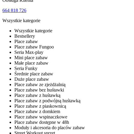
Obsługa Klienta
664 818 726
Wszystkie kategorie
Wszystkie kategorie
Bestsellery
Place zabaw
Place zabaw Fungoo
Seria Max-play
Mini place zabaw
Małe place zabaw
Seria Funky
Średnie place zabaw
Duże place zabaw
Place zabaw ze zjeżdżalnią
Place zabaw bez huśtawki
Place zabaw z huśtawką
Place zabaw z podwójną huśtawką
Place zabaw z piaskownicą
Place zabaw z domkiem
Place zabaw wspinaczkowe
Place zabaw dostępne w 48h
Moduły i akcesoria do placów zabaw
Street Workout sprzęt