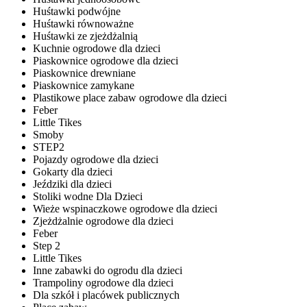
Huśtawki podwójne
Huśtawki równoważne
Huśtawki ze zjeżdżalnią
Kuchnie ogrodowe dla dzieci
Piaskownice ogrodowe dla dzieci
Piaskownice drewniane
Piaskownice zamykane
Plastikowe place zabaw ogrodowe dla dzieci
Feber
Little Tikes
Smoby
STEP2
Pojazdy ogrodowe dla dzieci
Gokarty dla dzieci
Jeździki dla dzieci
Stoliki wodne Dla Dzieci
Wieże wspinaczkowe ogrodowe dla dzieci
Zjeżdżalnie ogrodowe dla dzieci
Feber
Step 2
Little Tikes
Inne zabawki do ogrodu dla dzieci
Trampoliny ogrodowe dla dzieci
Dla szkół i placówek publicznych