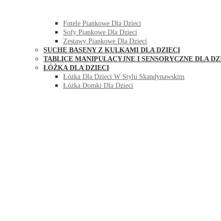
HUŚTAWKI DO POKOJU DLA DZIECI
MEBLE PIANKOWE DLA DZIECI
Fotele Piankowe Dla Dzieci
Sofy Piankowe Dla Dzieci
Zestawy Piankowe Dla Dzieci
SUCHE BASENY Z KULKAMI DLA DZIECI
TABLICE MANIPULACYJNE I SENSORYCZNE DLA DZ
ŁÓŻKA DLA DZIECI
Łóżka Dla Dzieci W Stylu Skandynawskim
Łóżka Domki Dla Dzieci