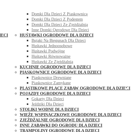
DOMKI OGRODOWE DLA DZIECI
Domki Dla Dzieci Z Huśtawką
Domki Dla Dzieci Z Piaskownicą
Domki Dla Dzieci Z Podestem
Domki Dla Dzieci Ze Zjeżdżalnią
Inne Domki Ogrodowe Dla Dzieci
IECI
HUŚTAWKI OGRODOWE DLA DZIECI
Bujaki Na Biegunach Dla Dzieci
Huśtawki Jednoosobowe
Huśtawki Podwójne
Huśtawki Równoważne
Huśtawki Ze Zjeżdżalnią
KUCHNIE OGRODOWE DLA DZIECI
PIASKOWNICE OGRODOWE DLA DZIECI
Piaskownice Drewniane
Piaskownice Zamykane
PLASTIKOWE PLACE ZABAW OGRODOWE DLA DZIECI
POJAZDY OGRODOWE DLA DZIECI
Gokarty Dla Dzieci
Jeździki Dla Dzieci
STOLIKI WODNE DLA DZIECI
WIEŻE WSPINACZKOWE OGRODOWE DLA DZIECI
ZJEŻDŻALNIE OGRODOWE DLA DZIECI
INNE ZABAWKI DO OGRODU DLA DZIECI
TRAMPOLINY OGRODOWE DLA DZIECI