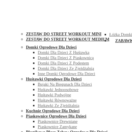
STREET WORKOUT
KONTAK
ZESTAW DO STREET WORKOUT MINI
Łóżka Domki
ZESTAW DO STREET WORKOUT MEDIUM
ZABAW
Domki Ogrodowe Dla Dzieci
Domki Dla Dzieci Z Huśtawką
Domki Dla Dzieci Z Piaskownicą
Domki Dla Dzieci Z Podestem
Domki Dla Dzieci Ze Zjeżdżalnią
Inne Domki Ogrodowe Dla Dzieci
Huśtawki Ogrodowe Dla Dzieci
Bujaki Na Biegunach Dla Dzieci
Huśtawki Jednoosobowe
Huśtawki Podwójne
Huśtawki Równoważne
Huśtawki Ze Zjeżdżalnią
Kuchnie Ogrodowe Dla Dzieci
Piaskownice Ogrodowe Dla Dzieci
Piaskownice Drewniane
Piaskownice Zamykane