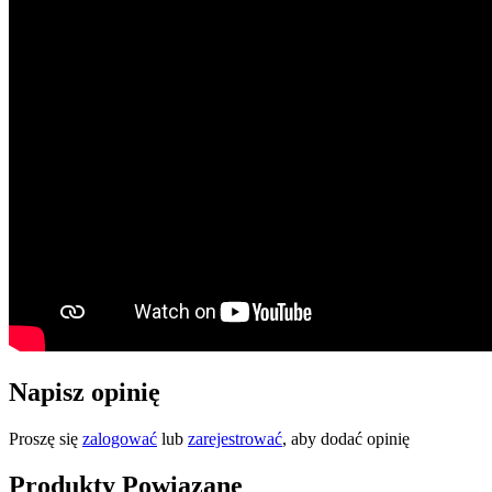
Napisz opinię
Proszę się
zalogować
lub
zarejestrować
, aby dodać opinię
Produkty Powiązane