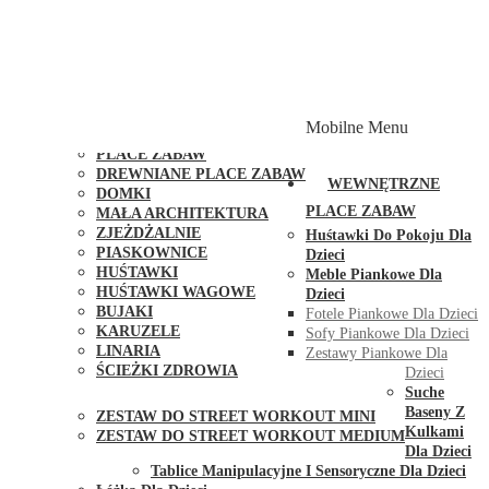
PLACE ZABAW Z PODWÓJNĄ HUŚTAWKĄ
PLACE ZABAW Z PIASKOWNICĄ
PLACE ZABAW Z DOMKIEM
PLACE ZABAW WSPINACZKOWE
PLACE ZABAW DOSTĘPNE W 48H
MODUŁY I AKCESORIA DO PLACÓW ZABAW
Mobilne Menu
PUBLICZNE
PLACE ZABAW
DREWNIANE PLACE ZABAW
WEWNĘTRZNE
DOMKI
PLACE ZABAW
MAŁA ARCHITEKTURA
ZJEŻDŻALNIE
Huśtawki Do Pokoju Dla
PIASKOWNICE
Dzieci
HUŚTAWKI
Meble Piankowe Dla
HUŚTAWKI WAGOWE
Dzieci
BUJAKI
Fotele Piankowe Dla Dzieci
KARUZELE
Sofy Piankowe Dla Dzieci
LINARIA
Zestawy Piankowe Dla
ŚCIEŻKI ZDROWIA
Dzieci
STREET WORKOUT
Suche
Baseny Z
ZESTAW DO STREET WORKOUT MINI
Kulkami
ZESTAW DO STREET WORKOUT MEDIUM
Dla Dzieci
KONTAKT
Tablice Manipulacyjne I Sensoryczne Dla Dzieci