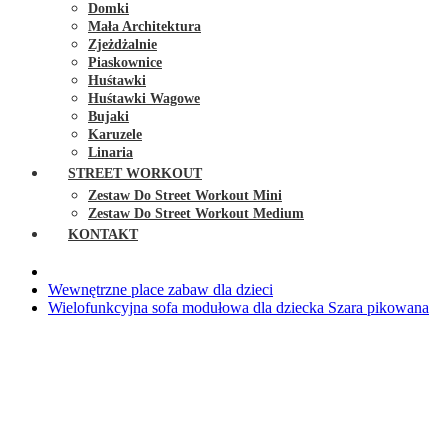
Domki
Mała Architektura
Zjeżdżalnie
Piaskownice
Huśtawki
Huśtawki Wagowe
Bujaki
Karuzele
Linaria
STREET WORKOUT
Zestaw Do Street Workout Mini
Zestaw Do Street Workout Medium
KONTAKT
Wewnętrzne place zabaw dla dzieci
Wielofunkcyjna sofa modułowa dla dziecka Szara pikowana