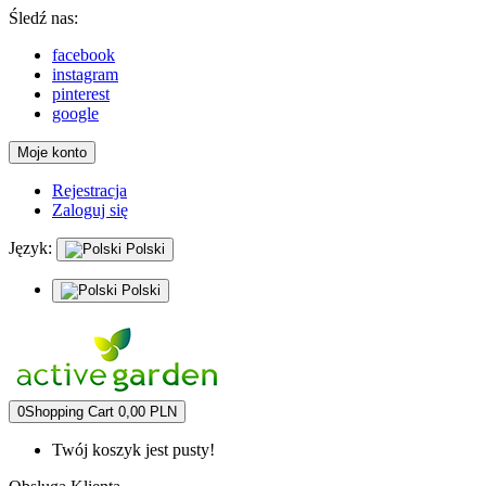
Śledź nas:
facebook
instagram
pinterest
google
Moje konto
Rejestracja
Zaloguj się
Język:
Polski
Polski
0
Shopping Cart
0,00 PLN
Twój koszyk jest pusty!