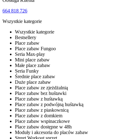
Obsługa Klienta
664 818 726
Wszystkie kategorie
Wszystkie kategorie
Bestsellery
Place zabaw
Place zabaw Fungoo
Seria Max-play
Mini place zabaw
Małe place zabaw
Seria Funky
Średnie place zabaw
Duże place zabaw
Place zabaw ze zjeżdżalnią
Place zabaw bez huśtawki
Place zabaw z huśtawką
Place zabaw z podwójną huśtawką
Place zabaw z piaskownicą
Place zabaw z domkiem
Place zabaw wspinaczkowe
Place zabaw dostępne w 48h
Moduły i akcesoria do placów zabaw
Street Workout sprzęt