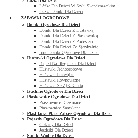
Łóżka Dla Dzieci
Łóżka Dla Dzieci W Stylu Skandynawskim
Łóżka Domki Dla Dzieci
ZABAWKI OGRODOWE
Domki Ogrodowe Dla Dzieci
Domki Dla Dzieci Z Huśtawką
Domki Dla Dzieci Z Piaskownicą
Domki Dla Dzieci Z Podestem
Domki Dla Dzieci Ze Zjeżdżalnią
Inne Domki Ogrodowe Dla Dzieci
Huśtawki Ogrodowe Dla Dzieci
Bujaki Na Biegunach Dla Dzieci
Huśtawki Jednoosobowe
Huśtawki Podwójne
Huśtawki Równoważne
Huśtawki Ze Zjeżdżalnią
Kuchnie Ogrodowe Dla Dzieci
Piaskownice Ogrodowe Dla Dzieci
Piaskownice Drewniane
Piaskownice Zamykane
Plastikowe Place Zabaw Ogrodowe Dla Dzieci
Pojazdy Ogrodowe Dla Dzieci
Gokarty Dla Dzieci
Jeździki Dla Dzieci
Stoliki Wodne Dla Dzieci