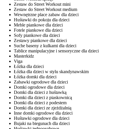
Zestaw do Street Workout mini
Zestaw do Street Workout medium
Wewnętrzne place zabaw dla dzieci
Huśtawki do pokoju dla dzieci
Meble piankowe dla dzieci
Fotele piankowe dla dzieci
Sofy piankowe dla dzieci
Zestawy piankowe dla dzieci
Suche baseny z kulkami dla dzieci
Tablice manipulacyjne i sensoryczne dla dzieci
Masterkidz
Viga
Łóżka dla dzieci
Łóżka dla dzieci w stylu skandynawskim
Łóżka domki dla dzieci
Zabawki ogrodowe dla dzieci
Domki ogrodowe dla dzieci
Domki dla dzieci z huśtawką
Domki dla dzieci z piaskownicą
Domki dla dzieci z podestem
Domki dla dzieci ze zjeżdżalnią
Inne domki ogrodowe dla dzieci
Huśtawki ogrodowe dla dzieci
Bujaki na biegunach dla dzieci
Huśtawki jednoosobowe