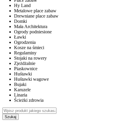
Place zabaw
Hy Land
Metalowe place zabaw
Drewniane place zabaw
Domki
Mała Architektura
Ogrody podniesione
Ławki
Ogrodzenia
Kosze na śmieci
Regulaminy
Stojaki na rowery
Zjeżdżalnie
Piaskownice
Huśtawki
Huśtawki wagowe
Bujaki
Karuzele
Linaria
Ścieżki zdrowia
Szukaj
WEWNĘTRZNE PLACE ZABAW