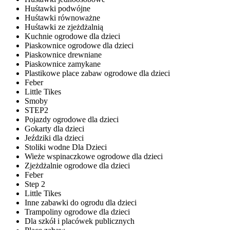
Huśtawki podwójne
Huśtawki równoważne
Huśtawki ze zjeżdżalnią
Kuchnie ogrodowe dla dzieci
Piaskownice ogrodowe dla dzieci
Piaskownice drewniane
Piaskownice zamykane
Plastikowe place zabaw ogrodowe dla dzieci
Feber
Little Tikes
Smoby
STEP2
Pojazdy ogrodowe dla dzieci
Gokarty dla dzieci
Jeździki dla dzieci
Stoliki wodne Dla Dzieci
Wieże wspinaczkowe ogrodowe dla dzieci
Zjeżdżalnie ogrodowe dla dzieci
Feber
Step 2
Little Tikes
Inne zabawki do ogrodu dla dzieci
Trampoliny ogrodowe dla dzieci
Dla szkół i placówek publicznych