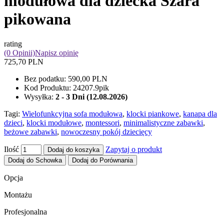
modułowa dla dziecka Szara
pikowana
rating
(0 Opinii)
Napisz opinię
725,70 PLN
Bez podatku:
590,00 PLN
Kod Produktu:
24207.9pik
Wysyłka:
2 - 3 Dni (12.08.2026)
Tagi:
Wielofunkcyjna sofa modułowa
,
klocki piankowe
,
kanapa dla
dzieci
,
klocki modułowe
,
montessori
,
minimalistyczne zabawki
,
beżowe zabawki
,
nowoczesny pokój dziecięcy
Ilość
Zapytaj o produkt
Dodaj do koszyka
Dodaj do Schowka
Dodaj do Porównania
Opcja
Montażu
Profesjonalna