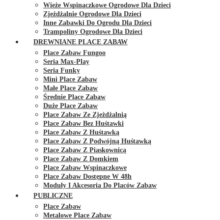
Wieże Wspinaczkowe Ogrodowe Dla Dzieci
Zjeżdżalnie Ogrodowe Dla Dzieci
Inne Zabawki Do Ogrodu Dla Dzieci
Trampoliny Ogrodowe Dla Dzieci
DREWNIANE PLACE ZABAW
Place Zabaw Fungoo
Seria Max-Play
Seria Funky
Mini Place Zabaw
Małe Place Zabaw
Średnie Place Zabaw
Duże Place Zabaw
Place Zabaw Ze Zjeżdżalnią
Place Zabaw Bez Huśtawki
Place Zabaw Z Huśtawką
Place Zabaw Z Podwójną Huśtawką
Place Zabaw Z Piaskownicą
Place Zabaw Z Domkiem
Place Zabaw Wspinaczkowe
Place Zabaw Dostępne W 48h
Moduły I Akcesoria Do Placów Zabaw
PUBLICZNE
Place Zabaw
Metalowe Place Zabaw