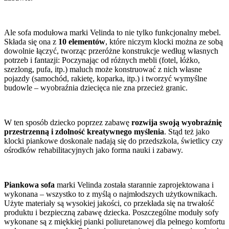
Ale sofa modułowa marki Velinda to nie tylko funkcjonalny mebel.
Składa się ona z
10 elementów
, które niczym klocki można ze sobą
dowolnie łączyć, tworząc przeróżne konstrukcje według własnych
potrzeb i fantazji: Poczynając od różnych mebli (fotel, łóżko,
szezlong, pufa, itp.) maluch może konstruować z nich własne
pojazdy (samochód, rakietę, koparka, itp.) i tworzyć wymyślne
budowle – wyobraźnia dziecięca nie zna przecież granic.
W ten sposób dziecko poprzez zabawę
rozwija swoją wyobraźnię
przestrzenną i zdolność kreatywnego myślenia
. Stąd też jako
klocki piankowe doskonale nadają się do przedszkola, świetlicy czy
ośrodków rehabilitacyjnych jako forma nauki i zabawy.
Piankowa sofa
marki Velinda została starannie zaprojektowana i
wykonana – wszystko to z myślą o najmłodszych użytkownikach.
Użyte materiały są wysokiej jakości, co przekłada się na trwałość
produktu i bezpieczną zabawę dziecka. Poszczególne moduły sofy
wykonane są z miękkiej pianki poliuretanowej dla pełnego komfortu