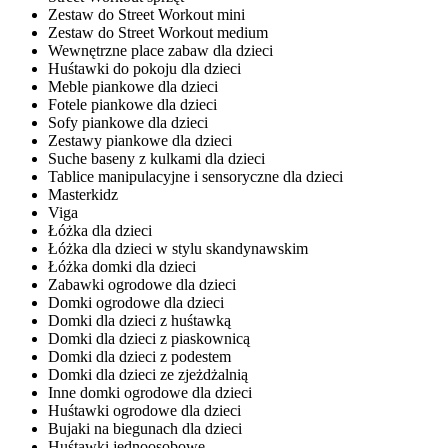
Zestaw do Street Workout mini
Zestaw do Street Workout medium
Wewnętrzne place zabaw dla dzieci
Huśtawki do pokoju dla dzieci
Meble piankowe dla dzieci
Fotele piankowe dla dzieci
Sofy piankowe dla dzieci
Zestawy piankowe dla dzieci
Suche baseny z kulkami dla dzieci
Tablice manipulacyjne i sensoryczne dla dzieci
Masterkidz
Viga
Łóżka dla dzieci
Łóżka dla dzieci w stylu skandynawskim
Łóżka domki dla dzieci
Zabawki ogrodowe dla dzieci
Domki ogrodowe dla dzieci
Domki dla dzieci z huśtawką
Domki dla dzieci z piaskownicą
Domki dla dzieci z podestem
Domki dla dzieci ze zjeżdżalnią
Inne domki ogrodowe dla dzieci
Huśtawki ogrodowe dla dzieci
Bujaki na biegunach dla dzieci
Huśtawki jednoosobowe