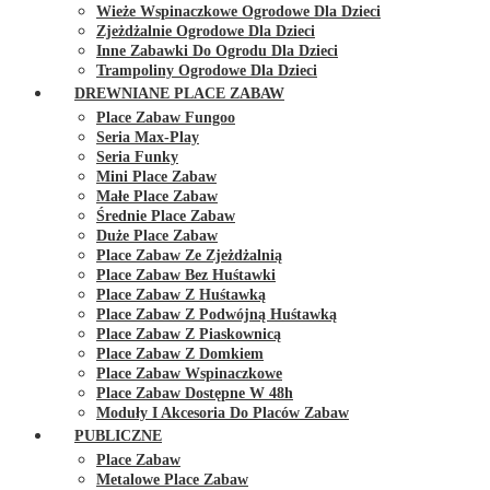
Wieże Wspinaczkowe Ogrodowe Dla Dzieci
Zjeżdżalnie Ogrodowe Dla Dzieci
Inne Zabawki Do Ogrodu Dla Dzieci
Trampoliny Ogrodowe Dla Dzieci
DREWNIANE PLACE ZABAW
Place Zabaw Fungoo
Seria Max-Play
Seria Funky
Mini Place Zabaw
Małe Place Zabaw
Średnie Place Zabaw
Duże Place Zabaw
Place Zabaw Ze Zjeżdżalnią
Place Zabaw Bez Huśtawki
Place Zabaw Z Huśtawką
Place Zabaw Z Podwójną Huśtawką
Place Zabaw Z Piaskownicą
Place Zabaw Z Domkiem
Place Zabaw Wspinaczkowe
Place Zabaw Dostępne W 48h
Moduły I Akcesoria Do Placów Zabaw
PUBLICZNE
Place Zabaw
Metalowe Place Zabaw