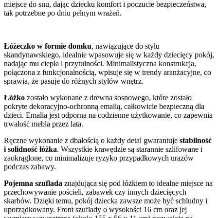
miejsce do snu, dając dziecku komfort i poczucie bezpieczeństwa,
tak potrzebne po dniu pełnym wrażeń.
Łóżeczko w formie domku
, nawiązujące do stylu
skandynawskiego, idealnie wpasowuje się w każdy dziecięcy pokój,
nadając mu ciepła i przytulności. Minimalistyczna konstrukcja,
połączona z funkcjonalnością, wpisuje się w trendy aranżacyjne, co
sprawia, że pasuje do różnych stylów wnętrz.
Łóżko
zostało wykonane z drewna sosnowego, które zostało
pokryte dekoracyjno-ochronną emalią, całkowicie bezpieczną dla
dzieci. Emalia jest odporna na codzienne użytkowanie, co zapewnia
trwałość mebla przez lata.
Ręczne wykonanie z dbałością o każdy detal gwarantuje
stabilność
i solidność łóżka
. Wszystkie krawędzie są starannie szlifowane i
zaokrąglone, co minimalizuje ryzyko przypadkowych urazów
podczas zabawy.
Pojemna szuflada
znajdująca się pod łóżkiem to idealne miejsce na
przechowywanie pościeli, zabawek czy innych dziecięcych
skarbów. Dzięki temu, pokój dziecka zawsze może być schludny i
uporządkowany. Front szuflady o wysokości 16 cm oraz jej