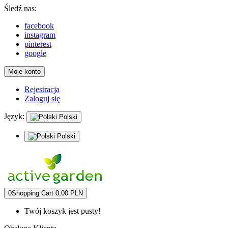
Śledź nas:
facebook
instagram
pinterest
google
Moje konto
Rejestracja
Zaloguj się
Język:
Polski
Polski
0
Shopping Cart
0,00 PLN
Twój koszyk jest pusty!