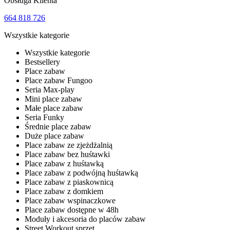
Obsługa Klienta
664 818 726
Wszystkie kategorie
Wszystkie kategorie
Bestsellery
Place zabaw
Place zabaw Fungoo
Seria Max-play
Mini place zabaw
Małe place zabaw
Seria Funky
Średnie place zabaw
Duże place zabaw
Place zabaw ze zjeżdżalnią
Place zabaw bez huśtawki
Place zabaw z huśtawką
Place zabaw z podwójną huśtawką
Place zabaw z piaskownicą
Place zabaw z domkiem
Place zabaw wspinaczkowe
Place zabaw dostępne w 48h
Moduły i akcesoria do placów zabaw
Street Workout sprzęt