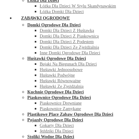
Łóżka Dla Dzieci
Łóżka Dla Dzieci W Stylu Skandynawskim
Łóżka Domki Dla Dzieci
ZABAWKI OGRODOWE
Domki Ogrodowe Dla Dzieci
Domki Dla Dzieci Z Huśtawką
Domki Dla Dzieci Z Piaskownicą
Domki Dla Dzieci Z Podestem
Domki Dla Dzieci Ze Zjeżdżalnią
Inne Domki Ogrodowe Dla Dzieci
Huśtawki Ogrodowe Dla Dzieci
Bujaki Na Biegunach Dla Dzieci
Huśtawki Jednoosobowe
Huśtawki Podwójne
Huśtawki Równoważne
Huśtawki Ze Zjeżdżalnią
Kuchnie Ogrodowe Dla Dzieci
Piaskownice Ogrodowe Dla Dzieci
Piaskownice Drewniane
Piaskownice Zamykane
Plastikowe Place Zabaw Ogrodowe Dla Dzieci
Pojazdy Ogrodowe Dla Dzieci
Gokarty Dla Dzieci
Jeździki Dla Dzieci
Stoliki Wodne Dla Dzieci