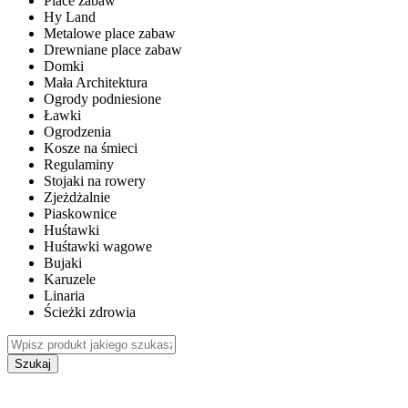
Place zabaw
Hy Land
Metalowe place zabaw
Drewniane place zabaw
Domki
Mała Architektura
Ogrody podniesione
Ławki
Ogrodzenia
Kosze na śmieci
Regulaminy
Stojaki na rowery
Zjeżdżalnie
Piaskownice
Huśtawki
Huśtawki wagowe
Bujaki
Karuzele
Linaria
Ścieżki zdrowia
Szukaj
WEWNĘTRZNE PLACE ZABAW