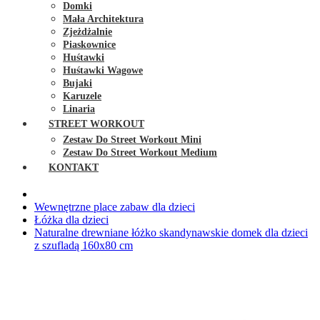
Domki
Mała Architektura
Zjeżdżalnie
Piaskownice
Huśtawki
Huśtawki Wagowe
Bujaki
Karuzele
Linaria
STREET WORKOUT
Zestaw Do Street Workout Mini
Zestaw Do Street Workout Medium
KONTAKT
Wewnętrzne place zabaw dla dzieci
Łóżka dla dzieci
Naturalne drewniane łóżko skandynawskie domek dla dzieci
z szufladą 160x80 cm