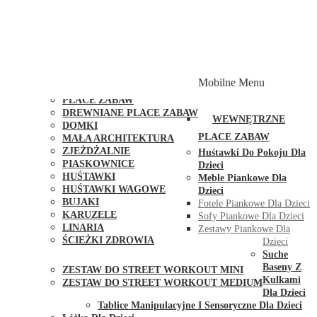
PLACE ZABAW Z PODWÓJNĄ HUŚTAWKĄ
PLACE ZABAW Z PIASKOWNICĄ
PLACE ZABAW Z DOMKIEM
PLACE ZABAW WSPINACZKOWE
PLACE ZABAW DOSTĘPNE W 48H
MODUŁY I AKCESORIA DO PLACÓW ZABAW
Mobilne Menu
PUBLICZNE
PLACE ZABAW
DREWNIANE PLACE ZABAW
WEWNĘTRZNE
DOMKI
PLACE ZABAW
MAŁA ARCHITEKTURA
ZJEŻDŻALNIE
Huśtawki Do Pokoju Dla
PIASKOWNICE
Dzieci
HUŚTAWKI
Meble Piankowe Dla
HUŚTAWKI WAGOWE
Dzieci
BUJAKI
Fotele Piankowe Dla Dzieci
KARUZELE
Sofy Piankowe Dla Dzieci
LINARIA
Zestawy Piankowe Dla
ŚCIEŻKI ZDROWIA
Dzieci
STREET WORKOUT
Suche
Baseny Z
ZESTAW DO STREET WORKOUT MINI
Kulkami
ZESTAW DO STREET WORKOUT MEDIUM
Dla Dzieci
KONTAKT
Tablice Manipulacyjne I Sensoryczne Dla Dzieci