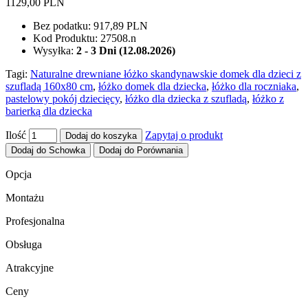
1129,00 PLN
Bez podatku:
917,89 PLN
Kod Produktu:
27508.n
Wysyłka:
2 - 3 Dni (12.08.2026)
Tagi:
Naturalne drewniane łóżko skandynawskie domek dla dzieci z
szufladą 160x80 cm
,
łóżko domek dla dziecka
,
łóżko dla roczniaka
,
pastelowy pokój dziecięcy
,
łóżko dla dziecka z szufladą
,
łóżko z
barierką dla dziecka
Ilość
Zapytaj o produkt
Dodaj do koszyka
Dodaj do Schowka
Dodaj do Porównania
Opcja
Montażu
Profesjonalna
Obsługa
Atrakcyjne
Ceny