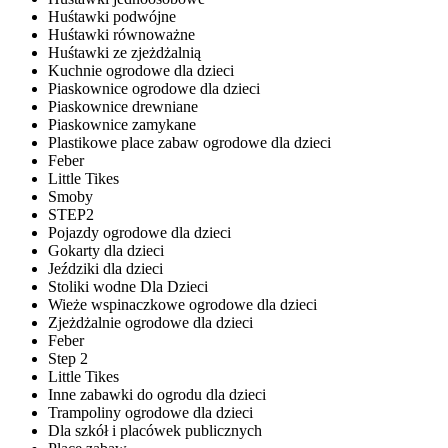
Huśtawki podwójne
Huśtawki równoważne
Huśtawki ze zjeżdżalnią
Kuchnie ogrodowe dla dzieci
Piaskownice ogrodowe dla dzieci
Piaskownice drewniane
Piaskownice zamykane
Plastikowe place zabaw ogrodowe dla dzieci
Feber
Little Tikes
Smoby
STEP2
Pojazdy ogrodowe dla dzieci
Gokarty dla dzieci
Jeździki dla dzieci
Stoliki wodne Dla Dzieci
Wieże wspinaczkowe ogrodowe dla dzieci
Zjeżdżalnie ogrodowe dla dzieci
Feber
Step 2
Little Tikes
Inne zabawki do ogrodu dla dzieci
Trampoliny ogrodowe dla dzieci
Dla szkół i placówek publicznych