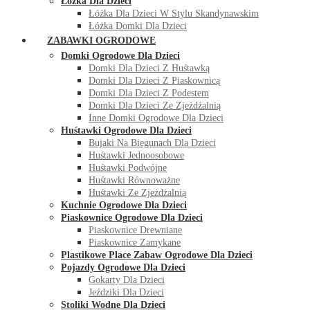
Łóżka Dla Dzieci
Łóżka Dla Dzieci W Stylu Skandynawskim
Łóżka Domki Dla Dzieci
ZABAWKI OGRODOWE
Domki Ogrodowe Dla Dzieci
Domki Dla Dzieci Z Huśtawką
Domki Dla Dzieci Z Piaskownicą
Domki Dla Dzieci Z Podestem
Domki Dla Dzieci Ze Zjeżdżalnią
Inne Domki Ogrodowe Dla Dzieci
Huśtawki Ogrodowe Dla Dzieci
Bujaki Na Biegunach Dla Dzieci
Huśtawki Jednoosobowe
Huśtawki Podwójne
Huśtawki Równoważne
Huśtawki Ze Zjeżdżalnią
Kuchnie Ogrodowe Dla Dzieci
Piaskownice Ogrodowe Dla Dzieci
Piaskownice Drewniane
Piaskownice Zamykane
Plastikowe Place Zabaw Ogrodowe Dla Dzieci
Pojazdy Ogrodowe Dla Dzieci
Gokarty Dla Dzieci
Jeździki Dla Dzieci
Stoliki Wodne Dla Dzieci