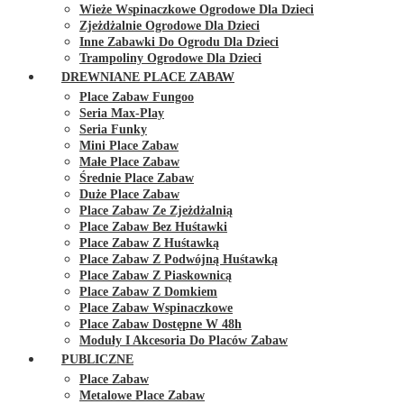
Wieże Wspinaczkowe Ogrodowe Dla Dzieci
Zjeżdżalnie Ogrodowe Dla Dzieci
Inne Zabawki Do Ogrodu Dla Dzieci
Trampoliny Ogrodowe Dla Dzieci
DREWNIANE PLACE ZABAW
Place Zabaw Fungoo
Seria Max-Play
Seria Funky
Mini Place Zabaw
Małe Place Zabaw
Średnie Place Zabaw
Duże Place Zabaw
Place Zabaw Ze Zjeżdżalnią
Place Zabaw Bez Huśtawki
Place Zabaw Z Huśtawką
Place Zabaw Z Podwójną Huśtawką
Place Zabaw Z Piaskownicą
Place Zabaw Z Domkiem
Place Zabaw Wspinaczkowe
Place Zabaw Dostępne W 48h
Moduły I Akcesoria Do Placów Zabaw
PUBLICZNE
Place Zabaw
Metalowe Place Zabaw