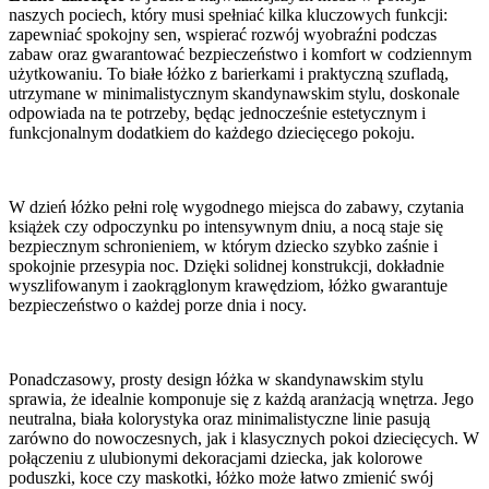
naszych pociech, który musi spełniać kilka kluczowych funkcji:
zapewniać spokojny sen, wspierać rozwój wyobraźni podczas
zabaw oraz gwarantować bezpieczeństwo i komfort w codziennym
użytkowaniu. To białe łóżko z barierkami i praktyczną szufladą,
utrzymane w minimalistycznym skandynawskim stylu, doskonale
odpowiada na te potrzeby, będąc jednocześnie estetycznym i
funkcjonalnym dodatkiem do każdego dziecięcego pokoju.
W dzień łóżko pełni rolę wygodnego miejsca do zabawy, czytania
książek czy odpoczynku po intensywnym dniu, a nocą staje się
bezpiecznym schronieniem, w którym dziecko szybko zaśnie i
spokojnie przesypia noc. Dzięki solidnej konstrukcji, dokładnie
wyszlifowanym i zaokrąglonym krawędziom, łóżko gwarantuje
bezpieczeństwo o każdej porze dnia i nocy.
Ponadczasowy, prosty design łóżka w skandynawskim stylu
sprawia, że idealnie komponuje się z każdą aranżacją wnętrza. Jego
neutralna, biała kolorystyka oraz minimalistyczne linie pasują
zarówno do nowoczesnych, jak i klasycznych pokoi dziecięcych. W
połączeniu z ulubionymi dekoracjami dziecka, jak kolorowe
poduszki, koce czy maskotki, łóżko może łatwo zmienić swój