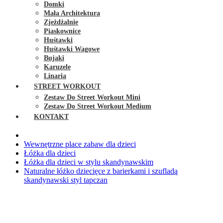
Domki
Mała Architektura
Zjeżdżalnie
Piaskownice
Huśtawki
Huśtawki Wagowe
Bujaki
Karuzele
Linaria
STREET WORKOUT
Zestaw Do Street Workout Mini
Zestaw Do Street Workout Medium
KONTAKT
Wewnętrzne place zabaw dla dzieci
Łóżka dla dzieci
Łóżka dla dzieci w stylu skandynawskim
Naturalne łóżko dziecięce z barierkami i szufladą
skandynawski styl tapczan