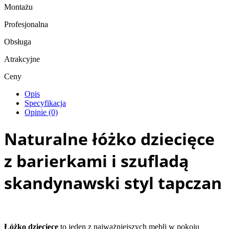
Montażu
Profesjonalna
Obsługa
Atrakcyjne
Ceny
Opis
Specyfikacja
Opinie (0)
Naturalne łóżko dziecięce
z barierkami i szufladą
skandynawski styl tapczan
Łóżko dziecięce
to jeden z najważniejszych mebli w pokoju