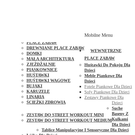
PLACE ZABAW Z PODWÓJNĄ HUŚTAWKĄ
PLACE ZABAW Z PIASKOWNICĄ
PLACE ZABAW Z DOMKIEM
PLACE ZABAW WSPINACZKOWE
PLACE ZABAW DOSTĘPNE W 48H
MODUŁY I AKCESORIA DO PLACÓW ZABAW
Mobilne Menu
PUBLICZNE
PLACE ZABAW
DREWNIANE PLACE ZABAW
WEWNĘTRZNE
DOMKI
PLACE ZABAW
MAŁA ARCHITEKTURA
ZJEŻDŻALNIE
Huśtawki Do Pokoju Dla
PIASKOWNICE
Dzieci
HUŚTAWKI
Meble Piankowe Dla
HUŚTAWKI WAGOWE
Dzieci
BUJAKI
Fotele Piankowe Dla Dzieci
KARUZELE
Sofy Piankowe Dla Dzieci
LINARIA
Zestawy Piankowe Dla
ŚCIEŻKI ZDROWIA
Dzieci
STREET WORKOUT
Suche
Baseny Z
ZESTAW DO STREET WORKOUT MINI
Kulkami
ZESTAW DO STREET WORKOUT MEDIUM
Dla Dzieci
KONTAKT
Tablice Manipulacyjne I Sensoryczne Dla Dzieci