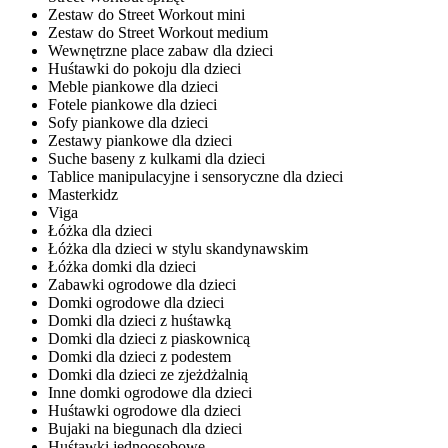
Zestaw do Street Workout mini
Zestaw do Street Workout medium
Wewnętrzne place zabaw dla dzieci
Huśtawki do pokoju dla dzieci
Meble piankowe dla dzieci
Fotele piankowe dla dzieci
Sofy piankowe dla dzieci
Zestawy piankowe dla dzieci
Suche baseny z kulkami dla dzieci
Tablice manipulacyjne i sensoryczne dla dzieci
Masterkidz
Viga
Łóżka dla dzieci
Łóżka dla dzieci w stylu skandynawskim
Łóżka domki dla dzieci
Zabawki ogrodowe dla dzieci
Domki ogrodowe dla dzieci
Domki dla dzieci z huśtawką
Domki dla dzieci z piaskownicą
Domki dla dzieci z podestem
Domki dla dzieci ze zjeżdżalnią
Inne domki ogrodowe dla dzieci
Huśtawki ogrodowe dla dzieci
Bujaki na biegunach dla dzieci
Huśtawki jednoosobowe