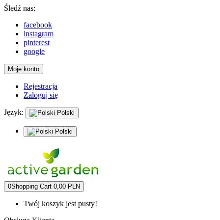
Śledź nas:
facebook
instagram
pinterest
google
Moje konto
Rejestracja
Zaloguj się
Język:
Polski
Polski
0
Shopping Cart
0,00 PLN
Twój koszyk jest pusty!