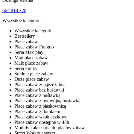
Obsługa Klienta
664 818 726
Wszystkie kategorie
Wszystkie kategorie
Bestsellery
Place zabaw
Place zabaw Fungoo
Seria Max-play
Mini place zabaw
Małe place zabaw
Seria Funky
Średnie place zabaw
Duże place zabaw
Place zabaw ze zjeżdżalnią
Place zabaw bez huśtawki
Place zabaw z huśtawką
Place zabaw z podwójną huśtawką
Place zabaw z piaskownicą
Place zabaw z domkiem
Place zabaw wspinaczkowe
Place zabaw dostępne w 48h
Moduły i akcesoria do placów zabaw
Street Workout sprzęt