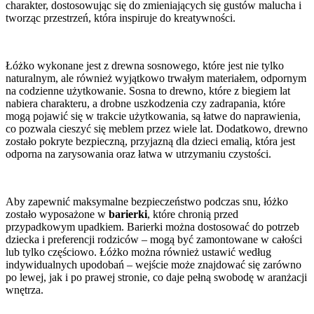
charakter, dostosowując się do zmieniających się gustów malucha i
tworząc przestrzeń, która inspiruje do kreatywności.
Łóżko wykonane jest z drewna sosnowego, które jest nie tylko
naturalnym, ale również wyjątkowo trwałym materiałem, odpornym
na codzienne użytkowanie. Sosna to drewno, które z biegiem lat
nabiera charakteru, a drobne uszkodzenia czy zadrapania, które
mogą pojawić się w trakcie użytkowania, są łatwe do naprawienia,
co pozwala cieszyć się meblem przez wiele lat. Dodatkowo, drewno
zostało pokryte bezpieczną, przyjazną dla dzieci emalią, która jest
odporna na zarysowania oraz łatwa w utrzymaniu czystości.
Aby zapewnić maksymalne bezpieczeństwo podczas snu, łóżko
zostało wyposażone w
barierki
, które chronią przed
przypadkowym upadkiem. Barierki można dostosować do potrzeb
dziecka i preferencji rodziców – mogą być zamontowane w całości
lub tylko częściowo. Łóżko można również ustawić według
indywidualnych upodobań – wejście może znajdować się zarówno
po lewej, jak i po prawej stronie, co daje pełną swobodę w aranżacji
wnętrza.