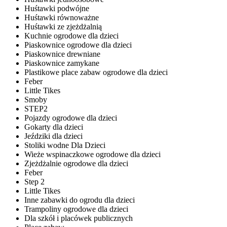
Huśtawki podwójne
Huśtawki równoważne
Huśtawki ze zjeżdżalnią
Kuchnie ogrodowe dla dzieci
Piaskownice ogrodowe dla dzieci
Piaskownice drewniane
Piaskownice zamykane
Plastikowe place zabaw ogrodowe dla dzieci
Feber
Little Tikes
Smoby
STEP2
Pojazdy ogrodowe dla dzieci
Gokarty dla dzieci
Jeździki dla dzieci
Stoliki wodne Dla Dzieci
Wieże wspinaczkowe ogrodowe dla dzieci
Zjeżdżalnie ogrodowe dla dzieci
Feber
Step 2
Little Tikes
Inne zabawki do ogrodu dla dzieci
Trampoliny ogrodowe dla dzieci
Dla szkół i placówek publicznych