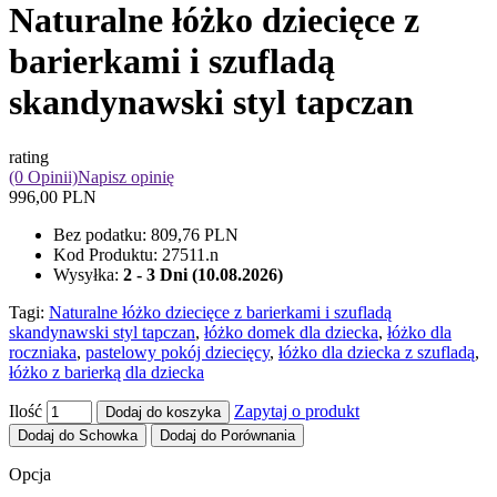
Naturalne łóżko dziecięce z
barierkami i szufladą
skandynawski styl tapczan
rating
(0 Opinii)
Napisz opinię
996,00 PLN
Bez podatku:
809,76 PLN
Kod Produktu:
27511.n
Wysyłka:
2 - 3 Dni (10.08.2026)
Tagi:
Naturalne łóżko dziecięce z barierkami i szufladą
skandynawski styl tapczan
,
łóżko domek dla dziecka
,
łóżko dla
roczniaka
,
pastelowy pokój dziecięcy
,
łóżko dla dziecka z szufladą
,
łóżko z barierką dla dziecka
Ilość
Zapytaj o produkt
Dodaj do koszyka
Dodaj do Schowka
Dodaj do Porównania
Opcja