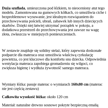
Duża szuflada
, umieszczona pod łóżkiem, to nieoceniony atut tego
modelu. Zamontowana na gumowych kółkach, co umożliwia ciche i
bezproblemowe wysuwanie, jest idealnym rozwiązaniem do
przechowywania pościeli, ubrań, zabawek lub innych dziecięcych
skarbów. Dzięki niej łatwiej utrzymać porządek w pokoju, a
dodatkowa przestrzeń do przechowywania jest zawsze na wagę
złota, zwłaszcza w mniejszych pomieszczeniach.
W zestawie znajduje się solidny stelaż, który zapewnia doskonałe
podparcie dla materaca oraz umożliwia właściwą cyrkulację
powietrza, co jest kluczowe dla komfortu snu dziecka. Odpowiednia
wentylacja materaca zapobiega gromadzeniu się wilgoci, co
zwiększa higienę i wydłuża żywotność samego materaca.
Wymiary łóżka: pasuje materac o wymiarach
160x80 cm
(materac
nie jest częścią zestawu)
Całkowita wysokość łóżka:
około 120 cm
Materiał: naturalne drewno sosnowe pokryte bezpieczną emalią