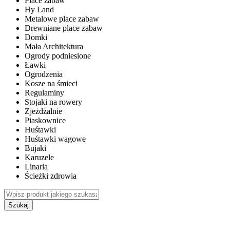
Place zabaw
Hy Land
Metalowe place zabaw
Drewniane place zabaw
Domki
Mała Architektura
Ogrody podniesione
Ławki
Ogrodzenia
Kosze na śmieci
Regulaminy
Stojaki na rowery
Zjeżdżalnie
Piaskownice
Huśtawki
Huśtawki wagowe
Bujaki
Karuzele
Linaria
Ścieżki zdrowia
Szukaj
WEWNĘTRZNE PLACE ZABAW