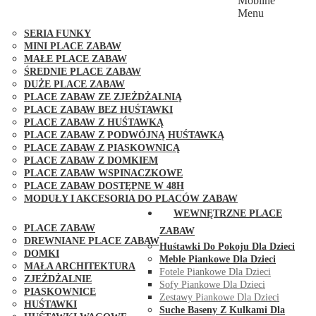
Mobilne
PLACE ZABAW FUNGOO
Menu
SERIA MAX-PLAY
SERIA FUNKY
MINI PLACE ZABAW
MAŁE PLACE ZABAW
ŚREDNIE PLACE ZABAW
DUŻE PLACE ZABAW
PLACE ZABAW ZE ZJEŻDŻALNIĄ
PLACE ZABAW BEZ HUŚTAWKI
PLACE ZABAW Z HUŚTAWKĄ
PLACE ZABAW Z PODWÓJNĄ HUŚTAWKĄ
PLACE ZABAW Z PIASKOWNICĄ
PLACE ZABAW Z DOMKIEM
PLACE ZABAW WSPINACZKOWE
PLACE ZABAW DOSTĘPNE W 48H
MODUŁY I AKCESORIA DO PLACÓW ZABAW
PUBLICZNE
WEWNĘTRZNE PLACE
PLACE ZABAW
ZABAW
DREWNIANE PLACE ZABAW
Huśtawki Do Pokoju Dla Dzieci
DOMKI
Meble Piankowe Dla Dzieci
MAŁA ARCHITEKTURA
Fotele Piankowe Dla Dzieci
ZJEŻDŻALNIE
Sofy Piankowe Dla Dzieci
PIASKOWNICE
Zestawy Piankowe Dla Dzieci
HUŚTAWKI
Suche Baseny Z Kulkami Dla