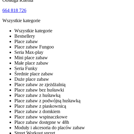
Obsługa Klienta
664 818 726
Wszystkie kategorie
Wszystkie kategorie
Bestsellery
Place zabaw
Place zabaw Fungoo
Seria Max-play
Mini place zabaw
Małe place zabaw
Seria Funky
Średnie place zabaw
Duże place zabaw
Place zabaw ze zjeżdżalnią
Place zabaw bez huśtawki
Place zabaw z huśtawką
Place zabaw z podwójną huśtawką
Place zabaw z piaskownicą
Place zabaw z domkiem
Place zabaw wspinaczkowe
Place zabaw dostępne w 48h
Moduły i akcesoria do placów zabaw
Street Workout sprzęt