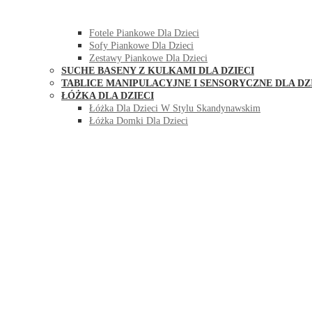
HUŚTAWKI DO POKOJU DLA DZIECI
MEBLE PIANKOWE DLA DZIECI
Fotele Piankowe Dla Dzieci
Sofy Piankowe Dla Dzieci
Zestawy Piankowe Dla Dzieci
SUCHE BASENY Z KULKAMI DLA DZIECI
TABLICE MANIPULACYJNE I SENSORYCZNE DLA DZ
ŁÓŻKA DLA DZIECI
Łóżka Dla Dzieci W Stylu Skandynawskim
Łóżka Domki Dla Dzieci