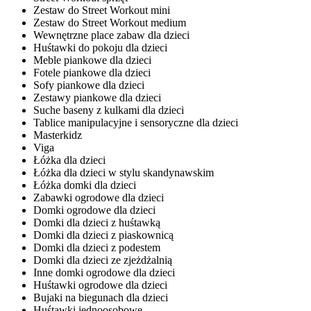
Zestaw do Street Workout mini
Zestaw do Street Workout medium
Wewnętrzne place zabaw dla dzieci
Huśtawki do pokoju dla dzieci
Meble piankowe dla dzieci
Fotele piankowe dla dzieci
Sofy piankowe dla dzieci
Zestawy piankowe dla dzieci
Suche baseny z kulkami dla dzieci
Tablice manipulacyjne i sensoryczne dla dzieci
Masterkidz
Viga
Łóżka dla dzieci
Łóżka dla dzieci w stylu skandynawskim
Łóżka domki dla dzieci
Zabawki ogrodowe dla dzieci
Domki ogrodowe dla dzieci
Domki dla dzieci z huśtawką
Domki dla dzieci z piaskownicą
Domki dla dzieci z podestem
Domki dla dzieci ze zjeżdżalnią
Inne domki ogrodowe dla dzieci
Huśtawki ogrodowe dla dzieci
Bujaki na biegunach dla dzieci
Huśtawki jednoosobowe