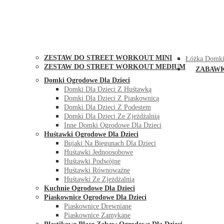
STREET WORKOUT
KONTAK
ZESTAW DO STREET WORKOUT MINI
Łóżka Domki
ZESTAW DO STREET WORKOUT MEDIUM
ZABAW
Domki Ogrodowe Dla Dzieci
Domki Dla Dzieci Z Huśtawką
Domki Dla Dzieci Z Piaskownicą
Domki Dla Dzieci Z Podestem
Domki Dla Dzieci Ze Zjeżdżalnią
Inne Domki Ogrodowe Dla Dzieci
Huśtawki Ogrodowe Dla Dzieci
Bujaki Na Biegunach Dla Dzieci
Huśtawki Jednoosobowe
Huśtawki Podwójne
Huśtawki Równoważne
Huśtawki Ze Zjeżdżalnią
Kuchnie Ogrodowe Dla Dzieci
Piaskownice Ogrodowe Dla Dzieci
Piaskownice Drewniane
Piaskownice Zamykane