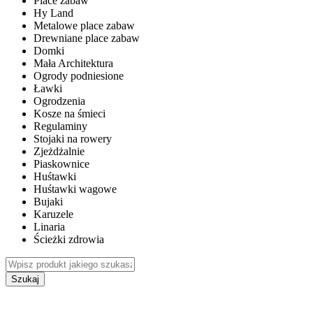
Place zabaw
Hy Land
Metalowe place zabaw
Drewniane place zabaw
Domki
Mała Architektura
Ogrody podniesione
Ławki
Ogrodzenia
Kosze na śmieci
Regulaminy
Stojaki na rowery
Zjeżdżalnie
Piaskownice
Huśtawki
Huśtawki wagowe
Bujaki
Karuzele
Linaria
Ścieżki zdrowia
Szukaj
WEWNĘTRZNE PLACE ZABAW