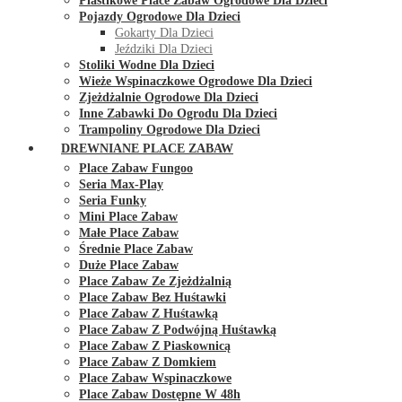
Plastikowe Place Zabaw Ogrodowe Dla Dzieci
Pojazdy Ogrodowe Dla Dzieci
Gokarty Dla Dzieci
Jeździki Dla Dzieci
Stoliki Wodne Dla Dzieci
Wieże Wspinaczkowe Ogrodowe Dla Dzieci
Zjeżdżalnie Ogrodowe Dla Dzieci
Inne Zabawki Do Ogrodu Dla Dzieci
Trampoliny Ogrodowe Dla Dzieci
DREWNIANE PLACE ZABAW
Place Zabaw Fungoo
Seria Max-Play
Seria Funky
Mini Place Zabaw
Małe Place Zabaw
Średnie Place Zabaw
Duże Place Zabaw
Place Zabaw Ze Zjeżdżalnią
Place Zabaw Bez Huśtawki
Place Zabaw Z Huśtawką
Place Zabaw Z Podwójną Huśtawką
Place Zabaw Z Piaskownicą
Place Zabaw Z Domkiem
Place Zabaw Wspinaczkowe
Place Zabaw Dostępne W 48h