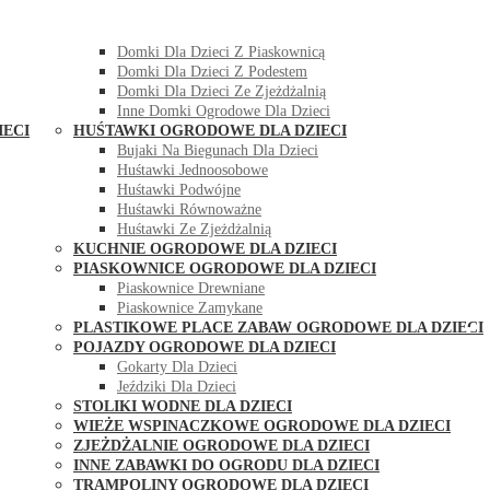
DOMKI OGRODOWE DLA DZIECI
Domki Dla Dzieci Z Huśtawką
Domki Dla Dzieci Z Piaskownicą
Domki Dla Dzieci Z Podestem
Domki Dla Dzieci Ze Zjeżdżalnią
Inne Domki Ogrodowe Dla Dzieci
IECI
HUŚTAWKI OGRODOWE DLA DZIECI
Bujaki Na Biegunach Dla Dzieci
Huśtawki Jednoosobowe
Huśtawki Podwójne
Huśtawki Równoważne
Huśtawki Ze Zjeżdżalnią
KUCHNIE OGRODOWE DLA DZIECI
PIASKOWNICE OGRODOWE DLA DZIECI
Piaskownice Drewniane
Piaskownice Zamykane
PLASTIKOWE PLACE ZABAW OGRODOWE DLA DZIECI
POJAZDY OGRODOWE DLA DZIECI
Gokarty Dla Dzieci
Jeździki Dla Dzieci
STOLIKI WODNE DLA DZIECI
WIEŻE WSPINACZKOWE OGRODOWE DLA DZIECI
ZJEŻDŻALNIE OGRODOWE DLA DZIECI
INNE ZABAWKI DO OGRODU DLA DZIECI
TRAMPOLINY OGRODOWE DLA DZIECI