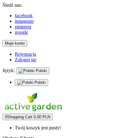
Śledź nas:
facebook
instagram
pinterest
google
Moje konto
Rejestracja
Zaloguj się
Język:
Polski
Polski
0
Shopping Cart
0,00 PLN
Twój koszyk jest pusty!