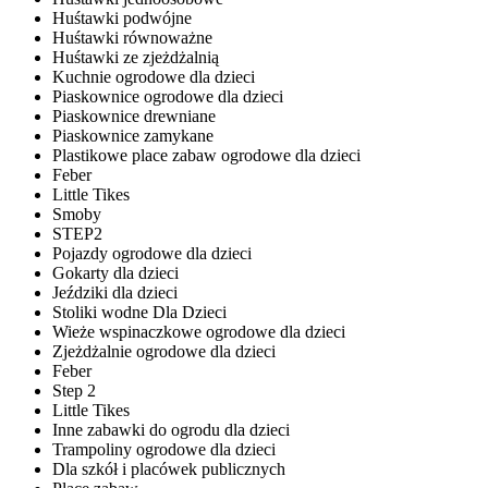
Huśtawki podwójne
Huśtawki równoważne
Huśtawki ze zjeżdżalnią
Kuchnie ogrodowe dla dzieci
Piaskownice ogrodowe dla dzieci
Piaskownice drewniane
Piaskownice zamykane
Plastikowe place zabaw ogrodowe dla dzieci
Feber
Little Tikes
Smoby
STEP2
Pojazdy ogrodowe dla dzieci
Gokarty dla dzieci
Jeździki dla dzieci
Stoliki wodne Dla Dzieci
Wieże wspinaczkowe ogrodowe dla dzieci
Zjeżdżalnie ogrodowe dla dzieci
Feber
Step 2
Little Tikes
Inne zabawki do ogrodu dla dzieci
Trampoliny ogrodowe dla dzieci
Dla szkół i placówek publicznych