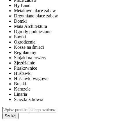
Place zabaw
Hy Land
Metalowe place zabaw
Drewniane place zabaw
Domki
Mała Architektura
Ogrody podniesione
Ławki
Ogrodzenia
Kosze na śmieci
Regulaminy
Stojaki na rowery
Zjeżdżalnie
Piaskownice
Huśtawki
Huśtawki wagowe
Bujaki
Karuzele
Linaria
Ścieżki zdrowia
Szukaj
WEWNĘTRZNE PLACE ZABAW