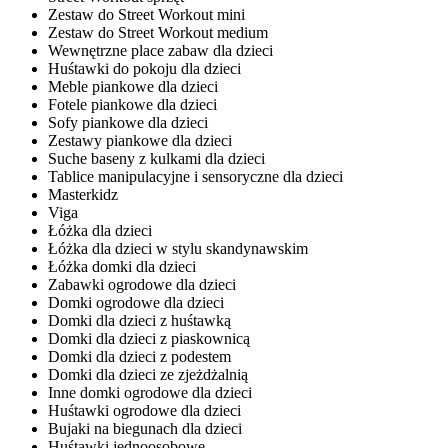
Zestaw do Street Workout mini
Zestaw do Street Workout medium
Wewnętrzne place zabaw dla dzieci
Huśtawki do pokoju dla dzieci
Meble piankowe dla dzieci
Fotele piankowe dla dzieci
Sofy piankowe dla dzieci
Zestawy piankowe dla dzieci
Suche baseny z kulkami dla dzieci
Tablice manipulacyjne i sensoryczne dla dzieci
Masterkidz
Viga
Łóżka dla dzieci
Łóżka dla dzieci w stylu skandynawskim
Łóżka domki dla dzieci
Zabawki ogrodowe dla dzieci
Domki ogrodowe dla dzieci
Domki dla dzieci z huśtawką
Domki dla dzieci z piaskownicą
Domki dla dzieci z podestem
Domki dla dzieci ze zjeżdżalnią
Inne domki ogrodowe dla dzieci
Huśtawki ogrodowe dla dzieci
Bujaki na biegunach dla dzieci
Huśtawki jednoosobowe