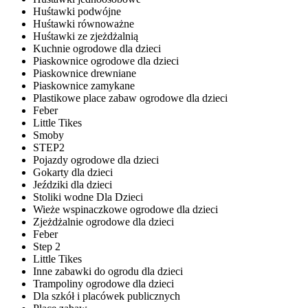
Huśtawki podwójne
Huśtawki równoważne
Huśtawki ze zjeżdżalnią
Kuchnie ogrodowe dla dzieci
Piaskownice ogrodowe dla dzieci
Piaskownice drewniane
Piaskownice zamykane
Plastikowe place zabaw ogrodowe dla dzieci
Feber
Little Tikes
Smoby
STEP2
Pojazdy ogrodowe dla dzieci
Gokarty dla dzieci
Jeździki dla dzieci
Stoliki wodne Dla Dzieci
Wieże wspinaczkowe ogrodowe dla dzieci
Zjeżdżalnie ogrodowe dla dzieci
Feber
Step 2
Little Tikes
Inne zabawki do ogrodu dla dzieci
Trampoliny ogrodowe dla dzieci
Dla szkół i placówek publicznych