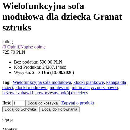
Wielofunkcyjna sofa
modułowa dla dziecka Granat
sztruks
rating
(0 Opinii)
Napisz opinię
725,70 PLN
Bez podatku:
590,00 PLN
Kod Produktu:
24207.14bsz
Wysyłka:
2 - 3 Dni (13.08.2026)
Tagi:
Wielofunkcyjna sofa modułowa
,
klocki piankowe
,
kanapa dla
dzieci
,
klocki modułowe
,
montessori
,
minimalistyczne zabawki
,
beżowe zabawki
,
nowoczesny pokój dziecięcy
Ilość
Zapytaj o produkt
Dodaj do koszyka
Dodaj do Schowka
Dodaj do Porównania
Opcja
Montażu