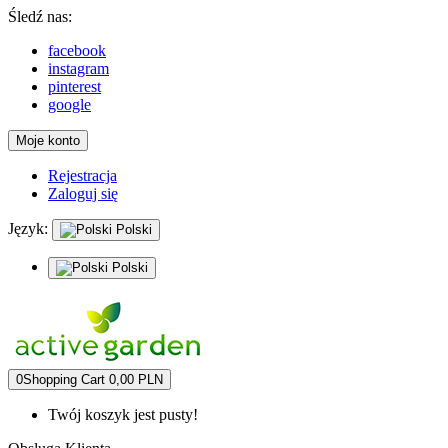
Śledź nas:
facebook
instagram
pinterest
google
Moje konto
Rejestracja
Zaloguj się
Język:
Polski
Polski
0
Shopping Cart
0,00 PLN
Twój koszyk jest pusty!