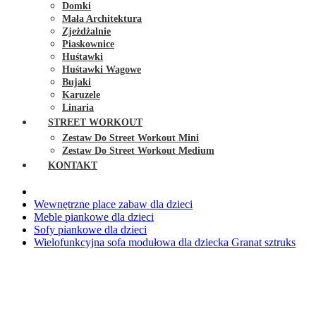
Domki
Mała Architektura
Zjeżdżalnie
Piaskownice
Huśtawki
Huśtawki Wagowe
Bujaki
Karuzele
Linaria
STREET WORKOUT
Zestaw Do Street Workout Mini
Zestaw Do Street Workout Medium
KONTAKT
Wewnętrzne place zabaw dla dzieci
Meble piankowe dla dzieci
Sofy piankowe dla dzieci
Wielofunkcyjna sofa modułowa dla dziecka Granat sztruks