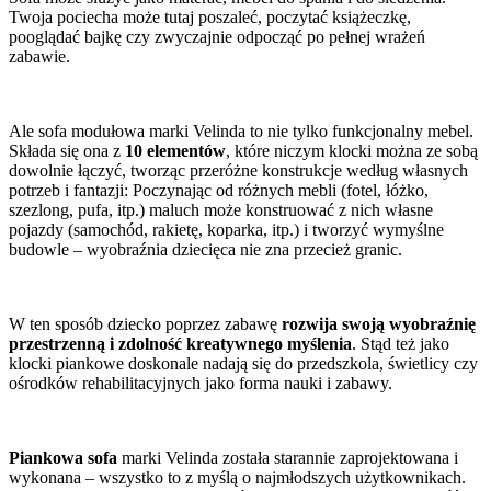
Twoja pociecha może tutaj poszaleć, poczytać książeczkę,
pooglądać bajkę czy zwyczajnie odpocząć po pełnej wrażeń
zabawie.
Ale sofa modułowa marki Velinda to nie tylko funkcjonalny mebel.
Składa się ona z
10 elementów
, które niczym klocki można ze sobą
dowolnie łączyć, tworząc przeróżne konstrukcje według własnych
potrzeb i fantazji: Poczynając od różnych mebli (fotel, łóżko,
szezlong, pufa, itp.) maluch może konstruować z nich własne
pojazdy (samochód, rakietę, koparka, itp.) i tworzyć wymyślne
budowle – wyobraźnia dziecięca nie zna przecież granic.
W ten sposób dziecko poprzez zabawę
rozwija swoją wyobraźnię
przestrzenną i zdolność kreatywnego myślenia
. Stąd też jako
klocki piankowe doskonale nadają się do przedszkola, świetlicy czy
ośrodków rehabilitacyjnych jako forma nauki i zabawy.
Piankowa sofa
marki Velinda została starannie zaprojektowana i
wykonana – wszystko to z myślą o najmłodszych użytkownikach.