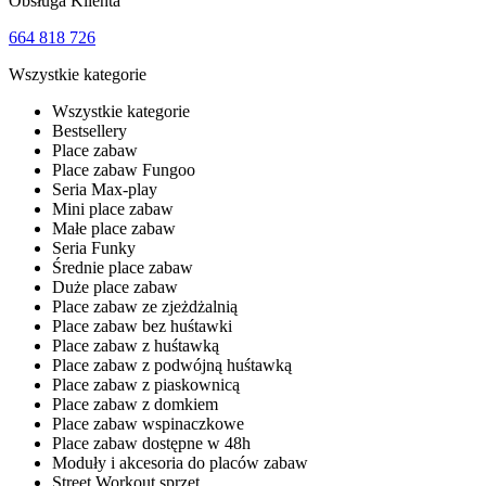
Obsługa Klienta
664 818 726
Wszystkie kategorie
Wszystkie kategorie
Bestsellery
Place zabaw
Place zabaw Fungoo
Seria Max-play
Mini place zabaw
Małe place zabaw
Seria Funky
Średnie place zabaw
Duże place zabaw
Place zabaw ze zjeżdżalnią
Place zabaw bez huśtawki
Place zabaw z huśtawką
Place zabaw z podwójną huśtawką
Place zabaw z piaskownicą
Place zabaw z domkiem
Place zabaw wspinaczkowe
Place zabaw dostępne w 48h
Moduły i akcesoria do placów zabaw
Street Workout sprzęt