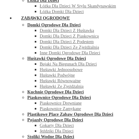
Łóżka Dla Dzieci
Łóżka Dla Dzieci W Stylu Skandynawskim
Łóżka Domki Dla Dzieci
ZABAWKI OGRODOWE
Domki Ogrodowe Dla Dzieci
Domki Dla Dzieci Z Huśtawką
Domki Dla Dzieci Z Piaskownicą
Domki Dla Dzieci Z Podestem
Domki Dla Dzieci Ze Zjeżdżalnią
Inne Domki Ogrodowe Dla Dzieci
Huśtawki Ogrodowe Dla Dzieci
Bujaki Na Biegunach Dla Dzieci
Huśtawki Jednoosobowe
Huśtawki Podwójne
Huśtawki Równoważne
Huśtawki Ze Zjeżdżalnią
Kuchnie Ogrodowe Dla Dzieci
Piaskownice Ogrodowe Dla Dzieci
Piaskownice Drewniane
Piaskownice Zamykane
Plastikowe Place Zabaw Ogrodowe Dla Dzieci
Pojazdy Ogrodowe Dla Dzieci
Gokarty Dla Dzieci
Jeździki Dla Dzieci
Stoliki Wodne Dla Dzieci