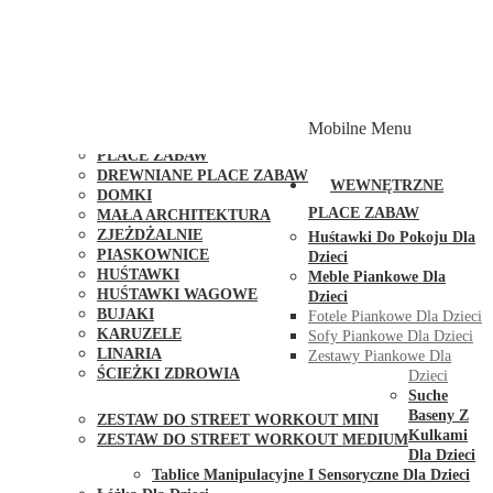
PLACE ZABAW Z PODWÓJNĄ HUŚTAWKĄ
PLACE ZABAW Z PIASKOWNICĄ
PLACE ZABAW Z DOMKIEM
PLACE ZABAW WSPINACZKOWE
PLACE ZABAW DOSTĘPNE W 48H
MODUŁY I AKCESORIA DO PLACÓW ZABAW
Mobilne Menu
PUBLICZNE
PLACE ZABAW
DREWNIANE PLACE ZABAW
WEWNĘTRZNE
DOMKI
PLACE ZABAW
MAŁA ARCHITEKTURA
ZJEŻDŻALNIE
Huśtawki Do Pokoju Dla
PIASKOWNICE
Dzieci
HUŚTAWKI
Meble Piankowe Dla
HUŚTAWKI WAGOWE
Dzieci
BUJAKI
Fotele Piankowe Dla Dzieci
KARUZELE
Sofy Piankowe Dla Dzieci
LINARIA
Zestawy Piankowe Dla
ŚCIEŻKI ZDROWIA
Dzieci
STREET WORKOUT
Suche
Baseny Z
ZESTAW DO STREET WORKOUT MINI
Kulkami
ZESTAW DO STREET WORKOUT MEDIUM
Dla Dzieci
KONTAKT
Tablice Manipulacyjne I Sensoryczne Dla Dzieci