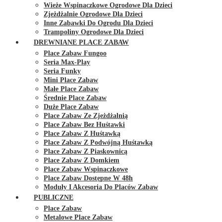
Wieże Wspinaczkowe Ogrodowe Dla Dzieci
Zjeżdżalnie Ogrodowe Dla Dzieci
Inne Zabawki Do Ogrodu Dla Dzieci
Trampoliny Ogrodowe Dla Dzieci
DREWNIANE PLACE ZABAW
Place Zabaw Fungoo
Seria Max-Play
Seria Funky
Mini Place Zabaw
Małe Place Zabaw
Średnie Place Zabaw
Duże Place Zabaw
Place Zabaw Ze Zjeżdżalnią
Place Zabaw Bez Huśtawki
Place Zabaw Z Huśtawką
Place Zabaw Z Podwójną Huśtawką
Place Zabaw Z Piaskownicą
Place Zabaw Z Domkiem
Place Zabaw Wspinaczkowe
Place Zabaw Dostępne W 48h
Moduły I Akcesoria Do Placów Zabaw
PUBLICZNE
Place Zabaw
Metalowe Place Zabaw