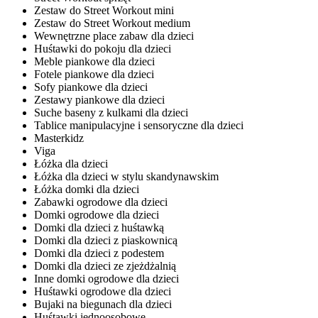
Zestaw do Street Workout mini
Zestaw do Street Workout medium
Wewnętrzne place zabaw dla dzieci
Huśtawki do pokoju dla dzieci
Meble piankowe dla dzieci
Fotele piankowe dla dzieci
Sofy piankowe dla dzieci
Zestawy piankowe dla dzieci
Suche baseny z kulkami dla dzieci
Tablice manipulacyjne i sensoryczne dla dzieci
Masterkidz
Viga
Łóżka dla dzieci
Łóżka dla dzieci w stylu skandynawskim
Łóżka domki dla dzieci
Zabawki ogrodowe dla dzieci
Domki ogrodowe dla dzieci
Domki dla dzieci z huśtawką
Domki dla dzieci z piaskownicą
Domki dla dzieci z podestem
Domki dla dzieci ze zjeżdżalnią
Inne domki ogrodowe dla dzieci
Huśtawki ogrodowe dla dzieci
Bujaki na biegunach dla dzieci
Huśtawki jednoosobowe