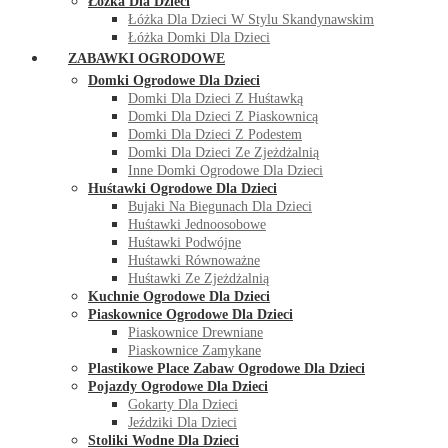
Łóżka Dla Dzieci
Łóżka Dla Dzieci W Stylu Skandynawskim
Łóżka Domki Dla Dzieci
ZABAWKI OGRODOWE
Domki Ogrodowe Dla Dzieci
Domki Dla Dzieci Z Huśtawką
Domki Dla Dzieci Z Piaskownicą
Domki Dla Dzieci Z Podestem
Domki Dla Dzieci Ze Zjeżdżalnią
Inne Domki Ogrodowe Dla Dzieci
Huśtawki Ogrodowe Dla Dzieci
Bujaki Na Biegunach Dla Dzieci
Huśtawki Jednoosobowe
Huśtawki Podwójne
Huśtawki Równoważne
Huśtawki Ze Zjeżdżalnią
Kuchnie Ogrodowe Dla Dzieci
Piaskownice Ogrodowe Dla Dzieci
Piaskownice Drewniane
Piaskownice Zamykane
Plastikowe Place Zabaw Ogrodowe Dla Dzieci
Pojazdy Ogrodowe Dla Dzieci
Gokarty Dla Dzieci
Jeździki Dla Dzieci
Stoliki Wodne Dla Dzieci