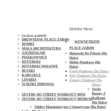
PLACE ZABAW Z PODWÓJNĄ HUŚTAWKĄ
PLACE ZABAW Z PIASKOWNICĄ
PLACE ZABAW Z DOMKIEM
PLACE ZABAW WSPINACZKOWE
PLACE ZABAW DOSTĘPNE W 48H
MODUŁY I AKCESORIA DO PLACÓW ZABAW
Mobilne Menu
PUBLICZNE
PLACE ZABAW
DREWNIANE PLACE ZABAW
WEWNĘTRZNE
DOMKI
PLACE ZABAW
MAŁA ARCHITEKTURA
ZJEŻDŻALNIE
Huśtawki Do Pokoju Dla
PIASKOWNICE
Dzieci
HUŚTAWKI
Meble Piankowe Dla
HUŚTAWKI WAGOWE
Dzieci
BUJAKI
Fotele Piankowe Dla Dzieci
KARUZELE
Sofy Piankowe Dla Dzieci
LINARIA
Zestawy Piankowe Dla
ŚCIEŻKI ZDROWIA
Dzieci
STREET WORKOUT
Suche
Baseny Z
ZESTAW DO STREET WORKOUT MINI
Kulkami
ZESTAW DO STREET WORKOUT MEDIUM
Dla Dzieci
KONTAKT
Tablice Manipulacyjne I Sensoryczne Dla Dzieci