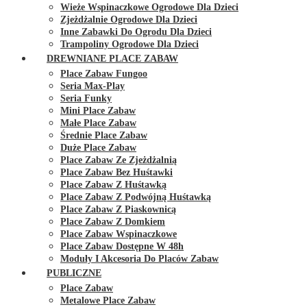
Wieże Wspinaczkowe Ogrodowe Dla Dzieci
Zjeżdżalnie Ogrodowe Dla Dzieci
Inne Zabawki Do Ogrodu Dla Dzieci
Trampoliny Ogrodowe Dla Dzieci
DREWNIANE PLACE ZABAW
Place Zabaw Fungoo
Seria Max-Play
Seria Funky
Mini Place Zabaw
Małe Place Zabaw
Średnie Place Zabaw
Duże Place Zabaw
Place Zabaw Ze Zjeżdżalnią
Place Zabaw Bez Huśtawki
Place Zabaw Z Huśtawką
Place Zabaw Z Podwójną Huśtawką
Place Zabaw Z Piaskownicą
Place Zabaw Z Domkiem
Place Zabaw Wspinaczkowe
Place Zabaw Dostępne W 48h
Moduły I Akcesoria Do Placów Zabaw
PUBLICZNE
Place Zabaw
Metalowe Place Zabaw