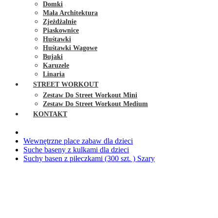
Domki
Mała Architektura
Zjeżdżalnie
Piaskownice
Huśtawki
Huśtawki Wagowe
Bujaki
Karuzele
Linaria
STREET WORKOUT
Zestaw Do Street Workout Mini
Zestaw Do Street Workout Medium
KONTAKT
Wewnętrzne place zabaw dla dzieci
Suche baseny z kulkami dla dzieci
Suchy basen z piłeczkami (300 szt. ) Szary