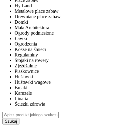
Place zabaw
Hy Land
Metalowe place zabaw
Drewniane place zabaw
Domki
Mała Architektura
Ogrody podniesione
Ławki
Ogrodzenia
Kosze na śmieci
Regulaminy
Stojaki na rowery
Zjeżdżalnie
Piaskownice
Huśtawki
Huśtawki wagowe
Bujaki
Karuzele
Linaria
Ścieżki zdrowia
Szukaj
WEWNĘTRZNE PLACE ZABAW