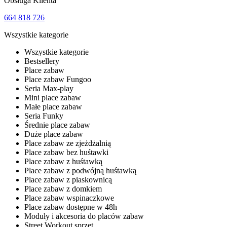
Obsługa Klienta
664 818 726
Wszystkie kategorie
Wszystkie kategorie
Bestsellery
Place zabaw
Place zabaw Fungoo
Seria Max-play
Mini place zabaw
Małe place zabaw
Seria Funky
Średnie place zabaw
Duże place zabaw
Place zabaw ze zjeżdżalnią
Place zabaw bez huśtawki
Place zabaw z huśtawką
Place zabaw z podwójną huśtawką
Place zabaw z piaskownicą
Place zabaw z domkiem
Place zabaw wspinaczkowe
Place zabaw dostępne w 48h
Moduły i akcesoria do placów zabaw
Street Workout sprzęt