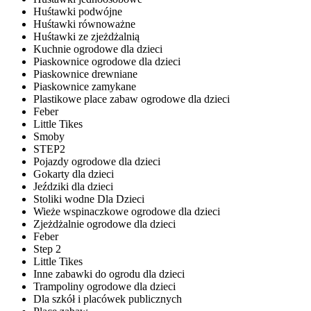
Huśtawki podwójne
Huśtawki równoważne
Huśtawki ze zjeżdżalnią
Kuchnie ogrodowe dla dzieci
Piaskownice ogrodowe dla dzieci
Piaskownice drewniane
Piaskownice zamykane
Plastikowe place zabaw ogrodowe dla dzieci
Feber
Little Tikes
Smoby
STEP2
Pojazdy ogrodowe dla dzieci
Gokarty dla dzieci
Jeździki dla dzieci
Stoliki wodne Dla Dzieci
Wieże wspinaczkowe ogrodowe dla dzieci
Zjeżdżalnie ogrodowe dla dzieci
Feber
Step 2
Little Tikes
Inne zabawki do ogrodu dla dzieci
Trampoliny ogrodowe dla dzieci
Dla szkół i placówek publicznych