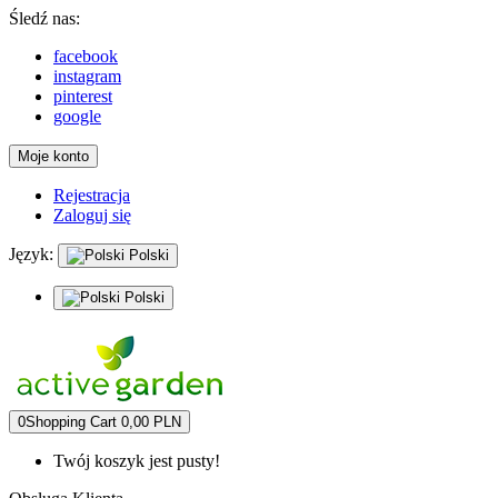
Śledź nas:
facebook
instagram
pinterest
google
Moje konto
Rejestracja
Zaloguj się
Język:
Polski
Polski
0
Shopping Cart
0,00 PLN
Twój koszyk jest pusty!