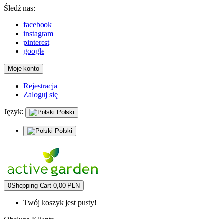
Śledź nas:
facebook
instagram
pinterest
google
Moje konto
Rejestracja
Zaloguj się
Język:
Polski
Polski
0
Shopping Cart
0,00 PLN
Twój koszyk jest pusty!