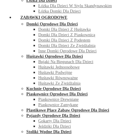
Łóżka Dla Dzieci
Łóżka Dla Dzieci W Stylu Skandynawskim
Łóżka Domki Dla Dzieci
ZABAWKI OGRODOWE
Domki Ogrodowe Dla Dzieci
Domki Dla Dzieci Z Huśtawką
Domki Dla Dzieci Z Piaskownicą
Domki Dla Dzieci Z Podestem
Domki Dla Dzieci Ze Zjeżdżalnią
Inne Domki Ogrodowe Dla Dzieci
Huśtawki Ogrodowe Dla Dzieci
Bujaki Na Biegunach Dla Dzieci
Huśtawki Jednoosobowe
Huśtawki Podwójne
Huśtawki Równoważne
Huśtawki Ze Zjeżdżalnią
Kuchnie Ogrodowe Dla Dzieci
Piaskownice Ogrodowe Dla Dzieci
Piaskownice Drewniane
Piaskownice Zamykane
Plastikowe Place Zabaw Ogrodowe Dla Dzieci
Pojazdy Ogrodowe Dla Dzieci
Gokarty Dla Dzieci
Jeździki Dla Dzieci
Stoliki Wodne Dla Dzieci