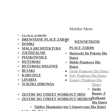
PLACE ZABAW Z PODWÓJNĄ HUŚTAWKĄ
PLACE ZABAW Z PIASKOWNICĄ
PLACE ZABAW Z DOMKIEM
PLACE ZABAW WSPINACZKOWE
PLACE ZABAW DOSTĘPNE W 48H
MODUŁY I AKCESORIA DO PLACÓW ZABAW
Mobilne Menu
PUBLICZNE
PLACE ZABAW
DREWNIANE PLACE ZABAW
WEWNĘTRZNE
DOMKI
PLACE ZABAW
MAŁA ARCHITEKTURA
ZJEŻDŻALNIE
Huśtawki Do Pokoju Dla
PIASKOWNICE
Dzieci
HUŚTAWKI
Meble Piankowe Dla
HUŚTAWKI WAGOWE
Dzieci
BUJAKI
Fotele Piankowe Dla Dzieci
KARUZELE
Sofy Piankowe Dla Dzieci
LINARIA
Zestawy Piankowe Dla
ŚCIEŻKI ZDROWIA
Dzieci
STREET WORKOUT
Suche
Baseny Z
ZESTAW DO STREET WORKOUT MINI
Kulkami
ZESTAW DO STREET WORKOUT MEDIUM
Dla Dzieci
KONTAKT
Tablice Manipulacyjne I Sensoryczne Dla Dzieci