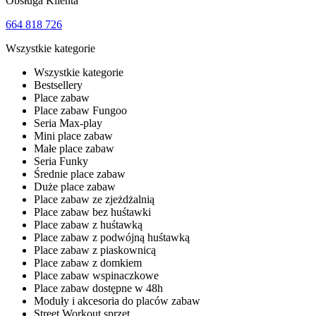
Obsługa Klienta
664 818 726
Wszystkie kategorie
Wszystkie kategorie
Bestsellery
Place zabaw
Place zabaw Fungoo
Seria Max-play
Mini place zabaw
Małe place zabaw
Seria Funky
Średnie place zabaw
Duże place zabaw
Place zabaw ze zjeżdżalnią
Place zabaw bez huśtawki
Place zabaw z huśtawką
Place zabaw z podwójną huśtawką
Place zabaw z piaskownicą
Place zabaw z domkiem
Place zabaw wspinaczkowe
Place zabaw dostępne w 48h
Moduły i akcesoria do placów zabaw
Street Workout sprzęt