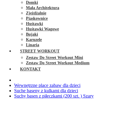
Domki
Mała Architektura
Zjeżdżalnie
Piaskownice
Huśtawki
Huśtawki Wagowe
Bujaki
Karuzele
Linaria
STREET WORKOUT
Zestaw Do Street Workout Mini
Zestaw Do Street Workout Medium
KONTAKT
Wewnętrzne place zabaw dla dzieci
Suche baseny z kulkami dla dzieci
Suchy basen z piłeczkami (200 szt. ) Szary