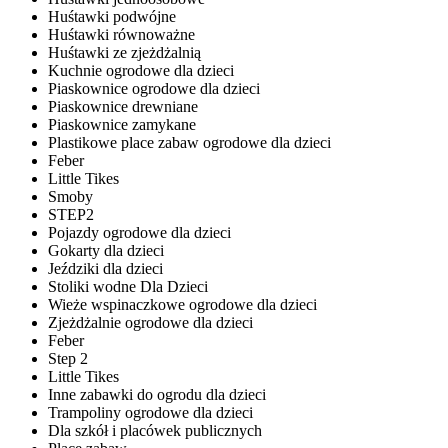
Huśtawki podwójne
Huśtawki równoważne
Huśtawki ze zjeżdżalnią
Kuchnie ogrodowe dla dzieci
Piaskownice ogrodowe dla dzieci
Piaskownice drewniane
Piaskownice zamykane
Plastikowe place zabaw ogrodowe dla dzieci
Feber
Little Tikes
Smoby
STEP2
Pojazdy ogrodowe dla dzieci
Gokarty dla dzieci
Jeździki dla dzieci
Stoliki wodne Dla Dzieci
Wieże wspinaczkowe ogrodowe dla dzieci
Zjeżdżalnie ogrodowe dla dzieci
Feber
Step 2
Little Tikes
Inne zabawki do ogrodu dla dzieci
Trampoliny ogrodowe dla dzieci
Dla szkół i placówek publicznych