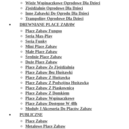
Wieże Wspinaczkowe Ogrodowe Dla Dzieci
Zjeżdżalnie Ogrodowe Dla Dzieci
Inne Zabawki Do Ogrodu Dla Dzieci
Trampoliny Ogrodowe Dla Dzieci
DREWNIANE PLACE ZABAW
Place Zabaw Fungoo
Seria Max-Play
Seria Funky
Mini Place Zabaw
Małe Place Zabaw
Średnie Place Zabaw
Duże Place Zabaw
Place Zabaw Ze Zjeżdżalnią
Place Zabaw Bez Huśtawki
Place Zabaw Z Huśtawką
Place Zabaw Z Podwójną Huśtawką
Place Zabaw Z Piaskownicą
Place Zabaw Z Domkiem
Place Zabaw Wspinaczkowe
Place Zabaw Dostępne W 48h
Moduły I Akcesoria Do Placów Zabaw
PUBLICZNE
Place Zabaw
Metalowe Place Zabaw