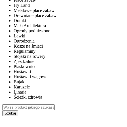
Place zabaw
Hy Land
Metalowe place zabaw
Drewniane place zabaw
Domki
Mała Architektura
Ogrody podniesione
Ławki
Ogrodzenia
Kosze na śmieci
Regulaminy
Stojaki na rowery
Zjeżdżalnie
Piaskownice
Huśtawki
Huśtawki wagowe
Bujaki
Karuzele
Linaria
Ścieżki zdrowia
Szukaj
WEWNĘTRZNE PLACE ZABAW