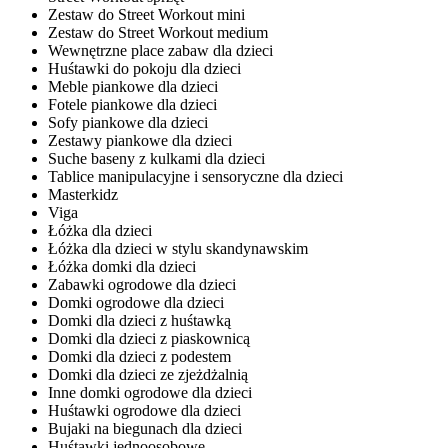
Zestaw do Street Workout mini
Zestaw do Street Workout medium
Wewnętrzne place zabaw dla dzieci
Huśtawki do pokoju dla dzieci
Meble piankowe dla dzieci
Fotele piankowe dla dzieci
Sofy piankowe dla dzieci
Zestawy piankowe dla dzieci
Suche baseny z kulkami dla dzieci
Tablice manipulacyjne i sensoryczne dla dzieci
Masterkidz
Viga
Łóżka dla dzieci
Łóżka dla dzieci w stylu skandynawskim
Łóżka domki dla dzieci
Zabawki ogrodowe dla dzieci
Domki ogrodowe dla dzieci
Domki dla dzieci z huśtawką
Domki dla dzieci z piaskownicą
Domki dla dzieci z podestem
Domki dla dzieci ze zjeżdżalnią
Inne domki ogrodowe dla dzieci
Huśtawki ogrodowe dla dzieci
Bujaki na biegunach dla dzieci
Huśtawki jednoosobowe