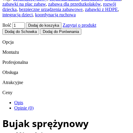
zabawki na plac zabaw
,
zabawa dla przedszkolaków
,
rozwój
dziecka
,
bezpieczne urządzenia zabawowe
,
zabawki z HDPE
,
integracja dzieci
,
koordynacja ruchowa
Ilość
Zapytaj o produkt
Dodaj do koszyka
Dodaj do Schowka
Dodaj do Porównania
Opcja
Montażu
Profesjonalna
Obsługa
Atrakcyjne
Ceny
Opis
Opinie (0)
Bujak sprężynowy