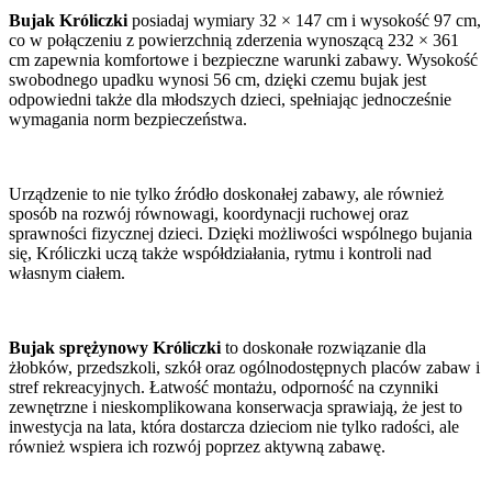
Bujak Króliczki
posiadaj wymiary 32 × 147 cm i wysokość 97 cm,
co w połączeniu z powierzchnią zderzenia wynoszącą 232 × 361
cm zapewnia komfortowe i bezpieczne warunki zabawy. Wysokość
swobodnego upadku wynosi 56 cm, dzięki czemu bujak jest
odpowiedni także dla młodszych dzieci, spełniając jednocześnie
wymagania norm bezpieczeństwa.
Urządzenie to nie tylko źródło doskonałej zabawy, ale również
sposób na rozwój równowagi, koordynacji ruchowej oraz
sprawności fizycznej dzieci. Dzięki możliwości wspólnego bujania
się, Króliczki uczą także współdziałania, rytmu i kontroli nad
własnym ciałem.
Bujak sprężynowy Króliczki
to doskonałe rozwiązanie dla
żłobków, przedszkoli, szkół oraz ogólnodostępnych placów zabaw i
stref rekreacyjnych. Łatwość montażu, odporność na czynniki
zewnętrzne i nieskomplikowana konserwacja sprawiają, że jest to
inwestycja na lata, która dostarcza dzieciom nie tylko radości, ale
również wspiera ich rozwój poprzez aktywną zabawę.