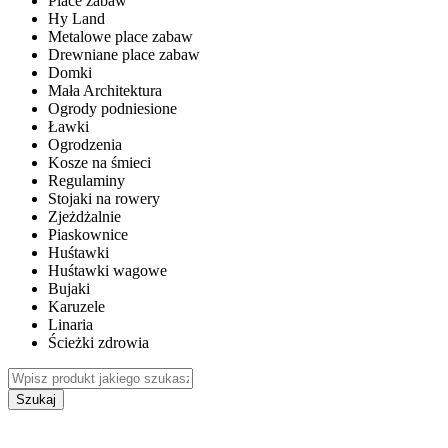
Place zabaw
Hy Land
Metalowe place zabaw
Drewniane place zabaw
Domki
Mała Architektura
Ogrody podniesione
Ławki
Ogrodzenia
Kosze na śmieci
Regulaminy
Stojaki na rowery
Zjeżdżalnie
Piaskownice
Huśtawki
Huśtawki wagowe
Bujaki
Karuzele
Linaria
Ścieżki zdrowia
Szukaj
WEWNĘTRZNE PLACE ZABAW