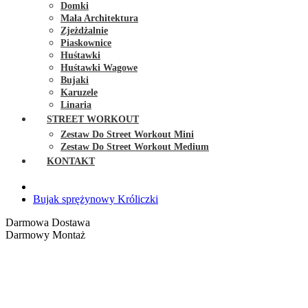
Domki
Mała Architektura
Zjeżdżalnie
Piaskownice
Huśtawki
Huśtawki Wagowe
Bujaki
Karuzele
Linaria
STREET WORKOUT
Zestaw Do Street Workout Mini
Zestaw Do Street Workout Medium
KONTAKT
Bujak sprężynowy Króliczki
Darmowa Dostawa
Darmowy Montaż