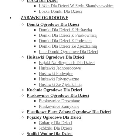
Łóżka Dla Dzieci
Łóżka Dla Dzieci W Stylu Skandynawskim
Łóżka Domki Dla Dzieci
ZABAWKI OGRODOWE
Domki Ogrodowe Dla Dzieci
Domki Dla Dzieci Z Huśtawką
Domki Dla Dzieci Z Piaskownicą
Domki Dla Dzieci Z Podestem
Domki Dla Dzieci Ze Zjeżdżalnią
Inne Domki Ogrodowe Dla Dzieci
Huśtawki Ogrodowe Dla Dzieci
Bujaki Na Biegunach Dla Dzieci
Huśtawki Jednoosobowe
Huśtawki Podwójne
Huśtawki Równoważne
Huśtawki Ze Zjeżdżalnią
Kuchnie Ogrodowe Dla Dzieci
Piaskownice Ogrodowe Dla Dzieci
Piaskownice Drewniane
Piaskownice Zamykane
Plastikowe Place Zabaw Ogrodowe Dla Dzieci
Pojazdy Ogrodowe Dla Dzieci
Gokarty Dla Dzieci
Jeździki Dla Dzieci
Stoliki Wodne Dla Dzieci