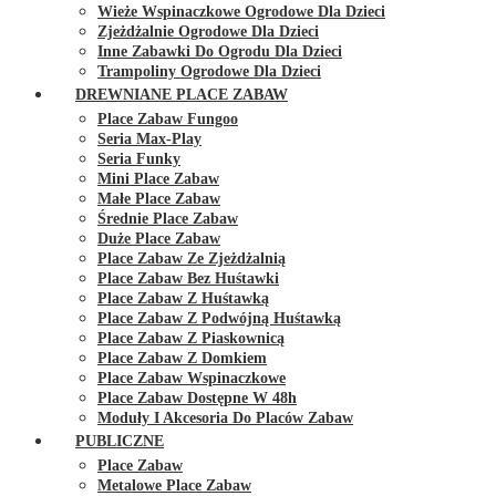
Wieże Wspinaczkowe Ogrodowe Dla Dzieci
Zjeżdżalnie Ogrodowe Dla Dzieci
Inne Zabawki Do Ogrodu Dla Dzieci
Trampoliny Ogrodowe Dla Dzieci
DREWNIANE PLACE ZABAW
Place Zabaw Fungoo
Seria Max-Play
Seria Funky
Mini Place Zabaw
Małe Place Zabaw
Średnie Place Zabaw
Duże Place Zabaw
Place Zabaw Ze Zjeżdżalnią
Place Zabaw Bez Huśtawki
Place Zabaw Z Huśtawką
Place Zabaw Z Podwójną Huśtawką
Place Zabaw Z Piaskownicą
Place Zabaw Z Domkiem
Place Zabaw Wspinaczkowe
Place Zabaw Dostępne W 48h
Moduły I Akcesoria Do Placów Zabaw
PUBLICZNE
Place Zabaw
Metalowe Place Zabaw