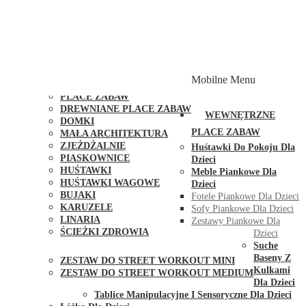
PLACE ZABAW Z PODWÓJNĄ HUŚTAWKĄ
PLACE ZABAW Z PIASKOWNICĄ
PLACE ZABAW Z DOMKIEM
PLACE ZABAW WSPINACZKOWE
PLACE ZABAW DOSTĘPNE W 48H
MODUŁY I AKCESORIA DO PLACÓW ZABAW
Mobilne Menu
PUBLICZNE
PLACE ZABAW
DREWNIANE PLACE ZABAW
WEWNĘTRZNE
DOMKI
PLACE ZABAW
MAŁA ARCHITEKTURA
ZJEŻDŻALNIE
Huśtawki Do Pokoju Dla
PIASKOWNICE
Dzieci
HUŚTAWKI
Meble Piankowe Dla
HUŚTAWKI WAGOWE
Dzieci
BUJAKI
Fotele Piankowe Dla Dzieci
KARUZELE
Sofy Piankowe Dla Dzieci
LINARIA
Zestawy Piankowe Dla
ŚCIEŻKI ZDROWIA
Dzieci
STREET WORKOUT
Suche
Baseny Z
ZESTAW DO STREET WORKOUT MINI
Kulkami
ZESTAW DO STREET WORKOUT MEDIUM
Dla Dzieci
KONTAKT
Tablice Manipulacyjne I Sensoryczne Dla Dzieci