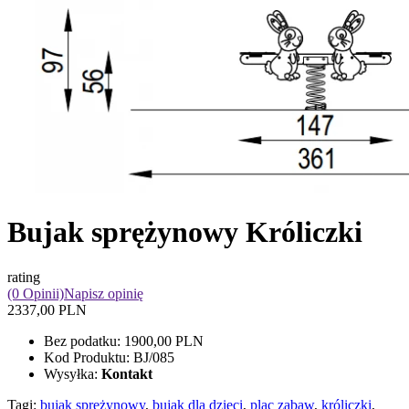
Bujak sprężynowy Króliczki
rating
(0 Opinii)
Napisz opinię
2337,00 PLN
Bez podatku:
1900,00 PLN
Kod Produktu:
BJ/085
Wysyłka:
Kontakt
Tagi:
bujak sprężynowy
,
bujak dla dzieci
,
plac zabaw
,
króliczki
,