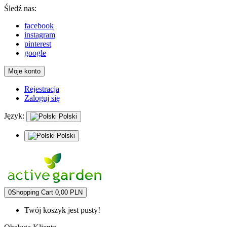
Śledź nas:
facebook
instagram
pinterest
google
Moje konto
Rejestracja
Zaloguj się
Język:
Polski
Polski
0
Shopping Cart
0,00 PLN
Twój koszyk jest pusty!