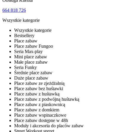
Obsługa Klienta
664 818 726
Wszystkie kategorie
Wszystkie kategorie
Bestsellery
Place zabaw
Place zabaw Fungoo
Seria Max-play
Mini place zabaw
Małe place zabaw
Seria Funky
Średnie place zabaw
Duże place zabaw
Place zabaw ze zjeżdżalnią
Place zabaw bez huśtawki
Place zabaw z huśtawką
Place zabaw z podwójną huśtawką
Place zabaw z piaskownicą
Place zabaw z domkiem
Place zabaw wspinaczkowe
Place zabaw dostępne w 48h
Moduły i akcesoria do placów zabaw
Street Workout sprzęt