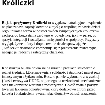
Króliczki
Bujak sprężynowy Króliczki
to wyjątkowo atrakcyjne urządzenie
na plac zabaw, zaprojektowane z myślą o wspólnej zabawie dzieci.
Jego unikalna forma w postaci dwóch sympatycznych króliczków
zachęca do korzystania zarówno w pojedynkę, jak i w parze, co
sprzyja integracji i rozwijaniu umiejętności współpracy. Przyjazny
wygląd, żywe kolory i dopracowane detale sprawiają, że
„Króliczki” doskonale komponują się z przestrzenią rekreacyjną,
nadając jej radosny i estetyczny charakter.
Konstrukcja bujaka opiera się na rurach i profilach stalowych o
różnej średnicy, które zapewniają solidność i stabilność nawet przy
intensywnym użytkowaniu. Boczne panele wykonano z wysokiej
jakości tworzywa HDPE, odpornego na uszkodzenia mechaniczne
oraz niekorzystne warunki atmosferyczne. Całość została pokryta
trwałym lakierem poliestrowym, który dodatkowo chroni przed
korozją i blaknięciem, gwarantując długą żywotność urządzenia.