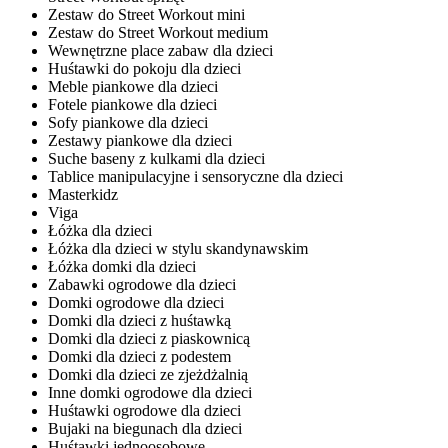
Zestaw do Street Workout mini
Zestaw do Street Workout medium
Wewnętrzne place zabaw dla dzieci
Huśtawki do pokoju dla dzieci
Meble piankowe dla dzieci
Fotele piankowe dla dzieci
Sofy piankowe dla dzieci
Zestawy piankowe dla dzieci
Suche baseny z kulkami dla dzieci
Tablice manipulacyjne i sensoryczne dla dzieci
Masterkidz
Viga
Łóżka dla dzieci
Łóżka dla dzieci w stylu skandynawskim
Łóżka domki dla dzieci
Zabawki ogrodowe dla dzieci
Domki ogrodowe dla dzieci
Domki dla dzieci z huśtawką
Domki dla dzieci z piaskownicą
Domki dla dzieci z podestem
Domki dla dzieci ze zjeżdżalnią
Inne domki ogrodowe dla dzieci
Huśtawki ogrodowe dla dzieci
Bujaki na biegunach dla dzieci
Huśtawki jednoosobowe