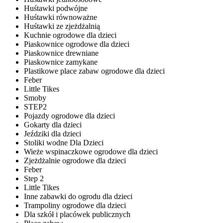
Huśtawki podwójne
Huśtawki równoważne
Huśtawki ze zjeżdżalnią
Kuchnie ogrodowe dla dzieci
Piaskownice ogrodowe dla dzieci
Piaskownice drewniane
Piaskownice zamykane
Plastikowe place zabaw ogrodowe dla dzieci
Feber
Little Tikes
Smoby
STEP2
Pojazdy ogrodowe dla dzieci
Gokarty dla dzieci
Jeździki dla dzieci
Stoliki wodne Dla Dzieci
Wieże wspinaczkowe ogrodowe dla dzieci
Zjeżdżalnie ogrodowe dla dzieci
Feber
Step 2
Little Tikes
Inne zabawki do ogrodu dla dzieci
Trampoliny ogrodowe dla dzieci
Dla szkół i placówek publicznych