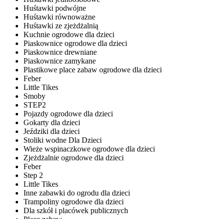
Huśtawki podwójne
Huśtawki równoważne
Huśtawki ze zjeżdżalnią
Kuchnie ogrodowe dla dzieci
Piaskownice ogrodowe dla dzieci
Piaskownice drewniane
Piaskownice zamykane
Plastikowe place zabaw ogrodowe dla dzieci
Feber
Little Tikes
Smoby
STEP2
Pojazdy ogrodowe dla dzieci
Gokarty dla dzieci
Jeździki dla dzieci
Stoliki wodne Dla Dzieci
Wieże wspinaczkowe ogrodowe dla dzieci
Zjeżdżalnie ogrodowe dla dzieci
Feber
Step 2
Little Tikes
Inne zabawki do ogrodu dla dzieci
Trampoliny ogrodowe dla dzieci
Dla szkół i placówek publicznych