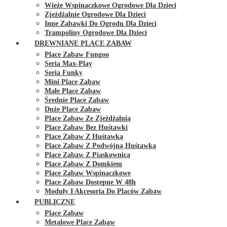
Wieże Wspinaczkowe Ogrodowe Dla Dzieci
Zjeżdżalnie Ogrodowe Dla Dzieci
Inne Zabawki Do Ogrodu Dla Dzieci
Trampoliny Ogrodowe Dla Dzieci
DREWNIANE PLACE ZABAW
Place Zabaw Fungoo
Seria Max-Play
Seria Funky
Mini Place Zabaw
Małe Place Zabaw
Średnie Place Zabaw
Duże Place Zabaw
Place Zabaw Ze Zjeżdżalnią
Place Zabaw Bez Huśtawki
Place Zabaw Z Huśtawką
Place Zabaw Z Podwójną Huśtawką
Place Zabaw Z Piaskownicą
Place Zabaw Z Domkiem
Place Zabaw Wspinaczkowe
Place Zabaw Dostępne W 48h
Moduły I Akcesoria Do Placów Zabaw
PUBLICZNE
Place Zabaw
Metalowe Place Zabaw