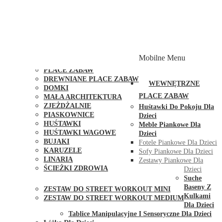
PLACE ZABAW Z PODWÓJNĄ HUŚTAWKĄ
PLACE ZABAW Z PIASKOWNICĄ
PLACE ZABAW Z DOMKIEM
PLACE ZABAW WSPINACZKOWE
PLACE ZABAW DOSTĘPNE W 48H
MODUŁY I AKCESORIA DO PLACÓW ZABAW
Mobilne Menu
PUBLICZNE
PLACE ZABAW
DREWNIANE PLACE ZABAW
WEWNĘTRZNE
DOMKI
PLACE ZABAW
MAŁA ARCHITEKTURA
ZJEŻDŻALNIE
Huśtawki Do Pokoju Dla
PIASKOWNICE
Dzieci
HUŚTAWKI
Meble Piankowe Dla
HUŚTAWKI WAGOWE
Dzieci
BUJAKI
Fotele Piankowe Dla Dzieci
KARUZELE
Sofy Piankowe Dla Dzieci
LINARIA
Zestawy Piankowe Dla
ŚCIEŻKI ZDROWIA
Dzieci
STREET WORKOUT
Suche
Baseny Z
ZESTAW DO STREET WORKOUT MINI
Kulkami
ZESTAW DO STREET WORKOUT MEDIUM
Dla Dzieci
KONTAKT
Tablice Manipulacyjne I Sensoryczne Dla Dzieci