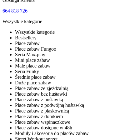
Obsługa Klienta
664 818 726
Wszystkie kategorie
Wszystkie kategorie
Bestsellery
Place zabaw
Place zabaw Fungoo
Seria Max-play
Mini place zabaw
Małe place zabaw
Seria Funky
Średnie place zabaw
Duże place zabaw
Place zabaw ze zjeżdżalnią
Place zabaw bez huśtawki
Place zabaw z huśtawką
Place zabaw z podwójną huśtawką
Place zabaw z piaskownicą
Place zabaw z domkiem
Place zabaw wspinaczkowe
Place zabaw dostępne w 48h
Moduły i akcesoria do placów zabaw
Street Workout sprzęt