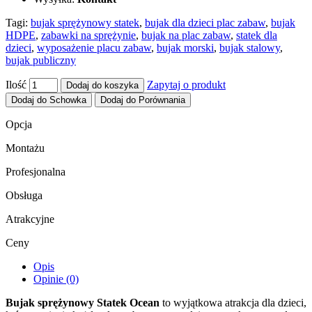
Tagi:
bujak sprężynowy statek
,
bujak dla dzieci plac zabaw
,
bujak
HDPE
,
zabawki na sprężynie
,
bujak na plac zabaw
,
statek dla
dzieci
,
wyposażenie placu zabaw
,
bujak morski
,
bujak stalowy
,
bujak publiczny
Ilość
Zapytaj o produkt
Dodaj do koszyka
Dodaj do Schowka
Dodaj do Porównania
Opcja
Montażu
Profesjonalna
Obsługa
Atrakcyjne
Ceny
Opis
Opinie (0)
Bujak sprężynowy Statek Ocean
to wyjątkowa atrakcja dla dzieci,