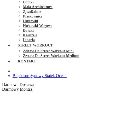
Domki
Mała Architektura
Zjeżdżalnie
Piaskownice
Huśtawki
Huśtawki Wagowe
Bujaki
Karuzele
Linaria
STREET WORKOUT
Zestaw Do Street Workout Mini
Zestaw Do Street Workout Medium
KONTAKT
Bujak sprężynowy Statek Ocean
Darmowa Dostawa
Darmowy Montaż