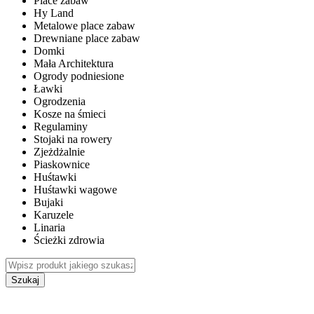
Place zabaw
Hy Land
Metalowe place zabaw
Drewniane place zabaw
Domki
Mała Architektura
Ogrody podniesione
Ławki
Ogrodzenia
Kosze na śmieci
Regulaminy
Stojaki na rowery
Zjeżdżalnie
Piaskownice
Huśtawki
Huśtawki wagowe
Bujaki
Karuzele
Linaria
Ścieżki zdrowia
Szukaj
WEWNĘTRZNE PLACE ZABAW