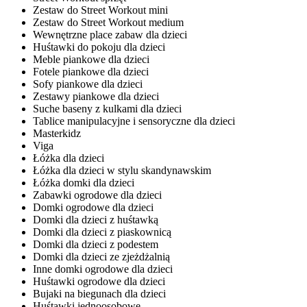
Zestaw do Street Workout mini
Zestaw do Street Workout medium
Wewnętrzne place zabaw dla dzieci
Huśtawki do pokoju dla dzieci
Meble piankowe dla dzieci
Fotele piankowe dla dzieci
Sofy piankowe dla dzieci
Zestawy piankowe dla dzieci
Suche baseny z kulkami dla dzieci
Tablice manipulacyjne i sensoryczne dla dzieci
Masterkidz
Viga
Łóżka dla dzieci
Łóżka dla dzieci w stylu skandynawskim
Łóżka domki dla dzieci
Zabawki ogrodowe dla dzieci
Domki ogrodowe dla dzieci
Domki dla dzieci z huśtawką
Domki dla dzieci z piaskownicą
Domki dla dzieci z podestem
Domki dla dzieci ze zjeżdżalnią
Inne domki ogrodowe dla dzieci
Huśtawki ogrodowe dla dzieci
Bujaki na biegunach dla dzieci
Huśtawki jednoosobowe