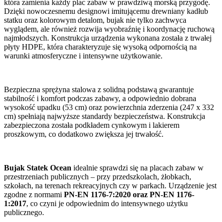
która zamienia każdy plac zabaw w prawdziwą morską przygodę.
Dzięki nowoczesnemu designowi imitującemu drewniany kadłub
statku oraz kolorowym detalom, bujak nie tylko zachwyca
wyglądem, ale również rozwija wyobraźnię i koordynację ruchową
najmłodszych. Konstrukcja urządzenia wykonana została z trwałej
płyty HDPE, która charakteryzuje się wysoką odpornością na
warunki atmosferyczne i intensywne użytkowanie.
Bezpieczna sprężyna stalowa z solidną podstawą gwarantuje
stabilność i komfort podczas zabawy, a odpowiednio dobrana
wysokość upadku (53 cm) oraz powierzchnia zderzenia (247 x 332
cm) spełniają najwyższe standardy bezpieczeństwa. Konstrukcja
zabezpieczona została podkładem cynkowym i lakierem
proszkowym, co dodatkowo zwiększa jej trwałość.
Bujak Statek Ocean
idealnie sprawdzi się na placach zabaw w
przestrzeniach publicznych – przy przedszkolach, żłobkach,
szkołach, na terenach rekreacyjnych czy w parkach. Urządzenie jest
zgodne z normami
PN-EN 1176-7:2020 oraz PN-EN 1176-
1:2017
, co czyni je odpowiednim do intensywnego użytku
publicznego.