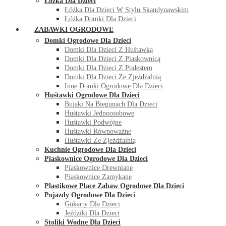
Łóżka Dla Dzieci
Łóżka Dla Dzieci W Stylu Skandynawskim
Łóżka Domki Dla Dzieci
ZABAWKI OGRODOWE
Domki Ogrodowe Dla Dzieci
Domki Dla Dzieci Z Huśtawką
Domki Dla Dzieci Z Piaskownicą
Domki Dla Dzieci Z Podestem
Domki Dla Dzieci Ze Zjeżdżalnią
Inne Domki Ogrodowe Dla Dzieci
Huśtawki Ogrodowe Dla Dzieci
Bujaki Na Biegunach Dla Dzieci
Huśtawki Jednoosobowe
Huśtawki Podwójne
Huśtawki Równoważne
Huśtawki Ze Zjeżdżalnią
Kuchnie Ogrodowe Dla Dzieci
Piaskownice Ogrodowe Dla Dzieci
Piaskownice Drewniane
Piaskownice Zamykane
Plastikowe Place Zabaw Ogrodowe Dla Dzieci
Pojazdy Ogrodowe Dla Dzieci
Gokarty Dla Dzieci
Jeździki Dla Dzieci
Stoliki Wodne Dla Dzieci