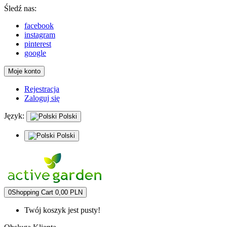
Śledź nas:
facebook
instagram
pinterest
google
Moje konto
Rejestracja
Zaloguj się
Język:
Polski
Polski
0
Shopping Cart
0,00 PLN
Twój koszyk jest pusty!