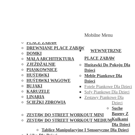
PLACE ZABAW Z PODWÓJNĄ HUŚTAWKĄ
PLACE ZABAW Z PIASKOWNICĄ
PLACE ZABAW Z DOMKIEM
PLACE ZABAW WSPINACZKOWE
PLACE ZABAW DOSTĘPNE W 48H
MODUŁY I AKCESORIA DO PLACÓW ZABAW
Mobilne Menu
PUBLICZNE
PLACE ZABAW
DREWNIANE PLACE ZABAW
WEWNĘTRZNE
DOMKI
PLACE ZABAW
MAŁA ARCHITEKTURA
ZJEŻDŻALNIE
Huśtawki Do Pokoju Dla
PIASKOWNICE
Dzieci
HUŚTAWKI
Meble Piankowe Dla
HUŚTAWKI WAGOWE
Dzieci
BUJAKI
Fotele Piankowe Dla Dzieci
KARUZELE
Sofy Piankowe Dla Dzieci
LINARIA
Zestawy Piankowe Dla
ŚCIEŻKI ZDROWIA
Dzieci
STREET WORKOUT
Suche
Baseny Z
ZESTAW DO STREET WORKOUT MINI
Kulkami
ZESTAW DO STREET WORKOUT MEDIUM
Dla Dzieci
KONTAKT
Tablice Manipulacyjne I Sensoryczne Dla Dzieci