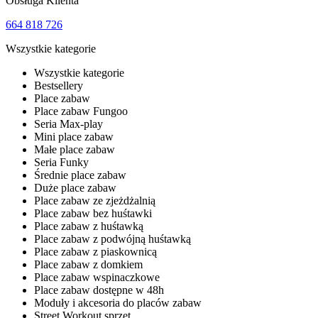
Obsługa Klienta
664 818 726
Wszystkie kategorie
Wszystkie kategorie
Bestsellery
Place zabaw
Place zabaw Fungoo
Seria Max-play
Mini place zabaw
Małe place zabaw
Seria Funky
Średnie place zabaw
Duże place zabaw
Place zabaw ze zjeżdżalnią
Place zabaw bez huśtawki
Place zabaw z huśtawką
Place zabaw z podwójną huśtawką
Place zabaw z piaskownicą
Place zabaw z domkiem
Place zabaw wspinaczkowe
Place zabaw dostępne w 48h
Moduły i akcesoria do placów zabaw
Street Workout sprzęt