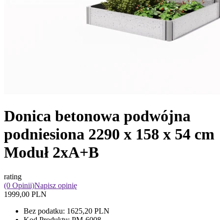
Donica betonowa podwójna
podniesiona 2290 x 158 x 54 cm
Moduł 2xA+B
rating
(0 Opinii)
Napisz opinię
1999,00 PLN
Bez podatku:
1625,20 PLN
Kod Produktu:
PM-6008