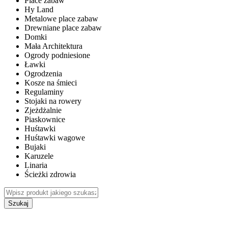
Place zabaw
Hy Land
Metalowe place zabaw
Drewniane place zabaw
Domki
Mała Architektura
Ogrody podniesione
Ławki
Ogrodzenia
Kosze na śmieci
Regulaminy
Stojaki na rowery
Zjeżdżalnie
Piaskownice
Huśtawki
Huśtawki wagowe
Bujaki
Karuzele
Linaria
Ścieżki zdrowia
Szukaj
WEWNĘTRZNE PLACE ZABAW