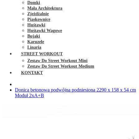
Domki
Mała Architektura
Zjeżdżalnie
Piaskownice
Huśtawki
Huśtawki Wagowe
Bujaki
Karuzele
Linaria
STREET WORKOUT
Zestaw Do Street Workout Mini
Zestaw Do Street Workout Medium
KONTAKT
Donica betonowa podwójna podniesiona 2290 x 158 x 54 cm
Moduł 2xA+B