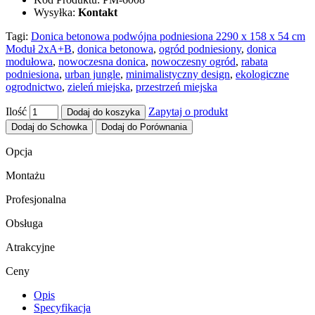
Wysyłka:
Kontakt
Tagi:
Donica betonowa podwójna podniesiona 2290 x 158 x 54 cm
Moduł 2xA+B
,
donica betonowa
,
ogród podniesiony
,
donica
modułowa
,
nowoczesna donica
,
nowoczesny ogród
,
rabata
podniesiona
,
urban jungle
,
minimalistyczny design
,
ekologiczne
ogrodnictwo
,
zieleń miejska
,
przestrzeń miejska
Ilość
Zapytaj o produkt
Dodaj do koszyka
Dodaj do Schowka
Dodaj do Porównania
Opcja
Montażu
Profesjonalna
Obsługa
Atrakcyjne
Ceny
Opis
Specyfikacja