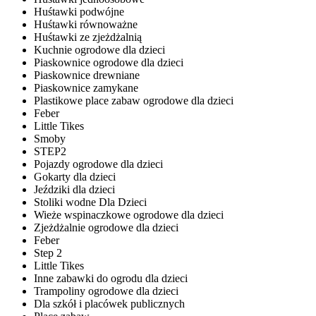
Huśtawki podwójne
Huśtawki równoważne
Huśtawki ze zjeżdżalnią
Kuchnie ogrodowe dla dzieci
Piaskownice ogrodowe dla dzieci
Piaskownice drewniane
Piaskownice zamykane
Plastikowe place zabaw ogrodowe dla dzieci
Feber
Little Tikes
Smoby
STEP2
Pojazdy ogrodowe dla dzieci
Gokarty dla dzieci
Jeździki dla dzieci
Stoliki wodne Dla Dzieci
Wieże wspinaczkowe ogrodowe dla dzieci
Zjeżdżalnie ogrodowe dla dzieci
Feber
Step 2
Little Tikes
Inne zabawki do ogrodu dla dzieci
Trampoliny ogrodowe dla dzieci
Dla szkół i placówek publicznych