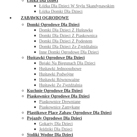
Łóżka Dla Dzieci
Łóżka Dla Dzieci W Stylu Skandynawskim
Łóżka Domki Dla Dzieci
ZABAWKI OGRODOWE
Domki Ogrodowe Dla Dzieci
Domki Dla Dzieci Z Huśtawką
Domki Dla Dzieci Z Piaskownicą
Domki Dla Dzieci Z Podestem
Domki Dla Dzieci Ze Zjeżdżalnią
Inne Domki Ogrodowe Dla Dzieci
Huśtawki Ogrodowe Dla Dzieci
Bujaki Na Biegunach Dla Dzieci
Huśtawki Jednoosobowe
Huśtawki Podwójne
Huśtawki Równoważne
Huśtawki Ze Zjeżdżalnią
Kuchnie Ogrodowe Dla Dzieci
Piaskownice Ogrodowe Dla Dzieci
Piaskownice Drewniane
Piaskownice Zamykane
Plastikowe Place Zabaw Ogrodowe Dla Dzieci
Pojazdy Ogrodowe Dla Dzieci
Gokarty Dla Dzieci
Jeździki Dla Dzieci
Stoliki Wodne Dla Dzieci