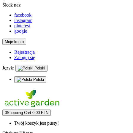
Śledź nas:
facebook
instagram
pinterest
google
Moje konto
Rejestracja
Zaloguj się
Język:
Polski
Polski
0
Shopping Cart
0,00 PLN
Twój koszyk jest pusty!