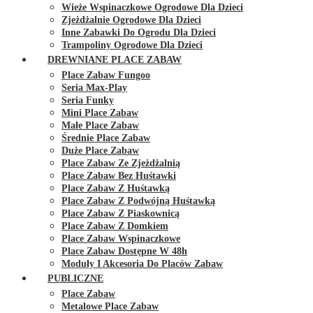
Wieże Wspinaczkowe Ogrodowe Dla Dzieci
Zjeżdżalnie Ogrodowe Dla Dzieci
Inne Zabawki Do Ogrodu Dla Dzieci
Trampoliny Ogrodowe Dla Dzieci
DREWNIANE PLACE ZABAW
Place Zabaw Fungoo
Seria Max-Play
Seria Funky
Mini Place Zabaw
Małe Place Zabaw
Średnie Place Zabaw
Duże Place Zabaw
Place Zabaw Ze Zjeżdżalnią
Place Zabaw Bez Huśtawki
Place Zabaw Z Huśtawką
Place Zabaw Z Podwójną Huśtawką
Place Zabaw Z Piaskownicą
Place Zabaw Z Domkiem
Place Zabaw Wspinaczkowe
Place Zabaw Dostępne W 48h
Moduły I Akcesoria Do Placów Zabaw
PUBLICZNE
Place Zabaw
Metalowe Place Zabaw