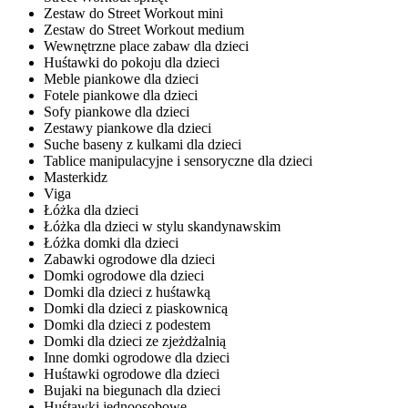
Zestaw do Street Workout mini
Zestaw do Street Workout medium
Wewnętrzne place zabaw dla dzieci
Huśtawki do pokoju dla dzieci
Meble piankowe dla dzieci
Fotele piankowe dla dzieci
Sofy piankowe dla dzieci
Zestawy piankowe dla dzieci
Suche baseny z kulkami dla dzieci
Tablice manipulacyjne i sensoryczne dla dzieci
Masterkidz
Viga
Łóżka dla dzieci
Łóżka dla dzieci w stylu skandynawskim
Łóżka domki dla dzieci
Zabawki ogrodowe dla dzieci
Domki ogrodowe dla dzieci
Domki dla dzieci z huśtawką
Domki dla dzieci z piaskownicą
Domki dla dzieci z podestem
Domki dla dzieci ze zjeżdżalnią
Inne domki ogrodowe dla dzieci
Huśtawki ogrodowe dla dzieci
Bujaki na biegunach dla dzieci
Huśtawki jednoosobowe