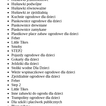
Huśtawki podwójne
Huśtawki równoważne
Huśtawki ze zjeżdżalnią
Kuchnie ogrodowe dla dzieci
Piaskownice ogrodowe dla dzieci
Piaskownice drewniane
Piaskownice zamykane
Plastikowe place zabaw ogrodowe dla dzieci
Feber
Little Tikes
Smoby
STEP2
Pojazdy ogrodowe dla dzieci
Gokarty dla dzieci
Jeździki dla dzieci
Stoliki wodne Dla Dzieci
Wieże wspinaczkowe ogrodowe dla dzieci
Zjeżdżalnie ogrodowe dla dzieci
Feber
Step 2
Little Tikes
Inne zabawki do ogrodu dla dzieci
Trampoliny ogrodowe dla dzieci
Dla szkół i placówek publicznych