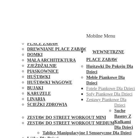
PLACE ZABAW Z PODWÓJNĄ HUŚTAWKĄ
PLACE ZABAW Z PIASKOWNICĄ
PLACE ZABAW Z DOMKIEM
PLACE ZABAW WSPINACZKOWE
PLACE ZABAW DOSTĘPNE W 48H
MODUŁY I AKCESORIA DO PLACÓW ZABAW
Mobilne Menu
PUBLICZNE
PLACE ZABAW
DREWNIANE PLACE ZABAW
WEWNĘTRZNE
DOMKI
PLACE ZABAW
MAŁA ARCHITEKTURA
ZJEŻDŻALNIE
Huśtawki Do Pokoju Dla
PIASKOWNICE
Dzieci
HUŚTAWKI
Meble Piankowe Dla
HUŚTAWKI WAGOWE
Dzieci
BUJAKI
Fotele Piankowe Dla Dzieci
KARUZELE
Sofy Piankowe Dla Dzieci
LINARIA
Zestawy Piankowe Dla
ŚCIEŻKI ZDROWIA
Dzieci
STREET WORKOUT
Suche
Baseny Z
ZESTAW DO STREET WORKOUT MINI
Kulkami
ZESTAW DO STREET WORKOUT MEDIUM
Dla Dzieci
KONTAKT
Tablice Manipulacyjne I Sensoryczne Dla Dzieci