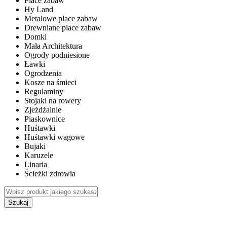
Place zabaw
Hy Land
Metalowe place zabaw
Drewniane place zabaw
Domki
Mała Architektura
Ogrody podniesione
Ławki
Ogrodzenia
Kosze na śmieci
Regulaminy
Stojaki na rowery
Zjeżdżalnie
Piaskownice
Huśtawki
Huśtawki wagowe
Bujaki
Karuzele
Linaria
Ścieżki zdrowia
Szukaj
WEWNĘTRZNE PLACE ZABAW