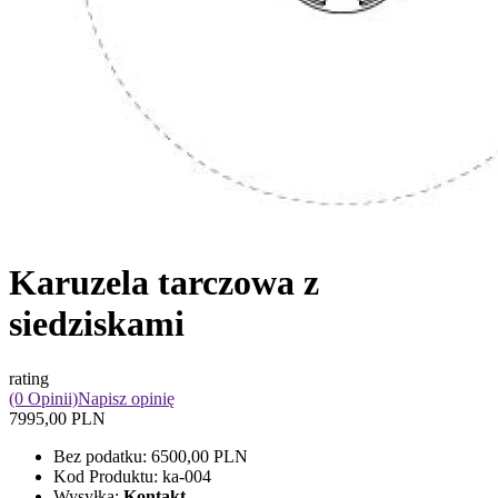
Karuzela tarczowa z
siedziskami
rating
(0 Opinii)
Napisz opinię
7995,00 PLN
Bez podatku:
6500,00 PLN
Kod Produktu:
ka-004
Wysyłka:
Kontakt