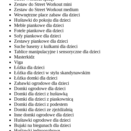
Zestaw do Street Workout mini
Zestaw do Street Workout medium
Wewnętrzne place zabaw dla dzieci
Huśtawki do pokoju dla dzieci
Meble piankowe dla dzieci
Fotele piankowe dla dzieci
Sofy piankowe dla dzieci
Zestawy piankowe dla dzieci
Suche baseny z kulkami dla dzieci
Tablice manipulacyjne i sensoryczne dla dzieci
Masterkidz
Viga
Łóżka dla dzieci
Łóżka dla dzieci w stylu skandynawskim
Łóżka domki dla dzieci
Zabawki ogrodowe dla dzieci
Domki ogrodowe dla dzieci
Domki dla dzieci z huśtawką
Domki dla dzieci z piaskownicą
Domki dla dzieci z podestem
Domki dla dzieci ze zjeżdżalnią
Inne domki ogrodowe dla dzieci
Huśtawki ogrodowe dla dzieci
Bujaki na biegunach dla dzieci
Huśtawki jednoosobowe