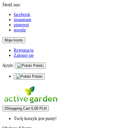
Śledź nas:
facebook
instagram
pinterest
google
Moje konto
Rejestracja
Zaloguj się
Język:
Polski
Polski
0
Shopping Cart
0,00 PLN
Twój koszyk jest pusty!