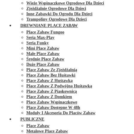
Wieże Wspinaczkowe Ogrodowe Dla Dzieci
Zjeżdżalnie Ogrodowe Dla Dzieci
Inne Zabawki Do Ogrodu Dla Dzieci
Trampoliny Ogrodowe Dla Dzieci
DREWNIANE PLACE ZABAW
Place Zabaw Fungoo
Seria Max-Play
Seria Funky
Mini Place Zabaw
Małe Place Zabaw
Średnie Place Zabaw
Duże Place Zabaw
Place Zabaw Ze Zjeżdżalnią
Place Zabaw Bez Huśtawki
Place Zabaw Z Huśtawką
Place Zabaw Z Podwójną Huśtawką
Place Zabaw Z Piaskownicą
Place Zabaw Z Domkiem
Place Zabaw Wspinaczkowe
Place Zabaw Dostępne W 48h
Moduły I Akcesoria Do Placów Zabaw
PUBLICZNE
Place Zabaw
Metalowe Place Zabaw