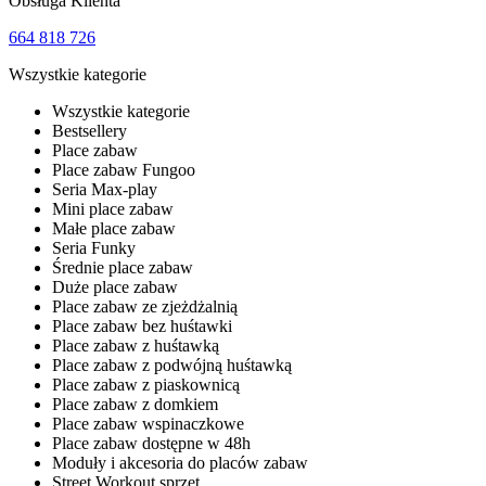
Obsługa Klienta
664 818 726
Wszystkie kategorie
Wszystkie kategorie
Bestsellery
Place zabaw
Place zabaw Fungoo
Seria Max-play
Mini place zabaw
Małe place zabaw
Seria Funky
Średnie place zabaw
Duże place zabaw
Place zabaw ze zjeżdżalnią
Place zabaw bez huśtawki
Place zabaw z huśtawką
Place zabaw z podwójną huśtawką
Place zabaw z piaskownicą
Place zabaw z domkiem
Place zabaw wspinaczkowe
Place zabaw dostępne w 48h
Moduły i akcesoria do placów zabaw
Street Workout sprzęt