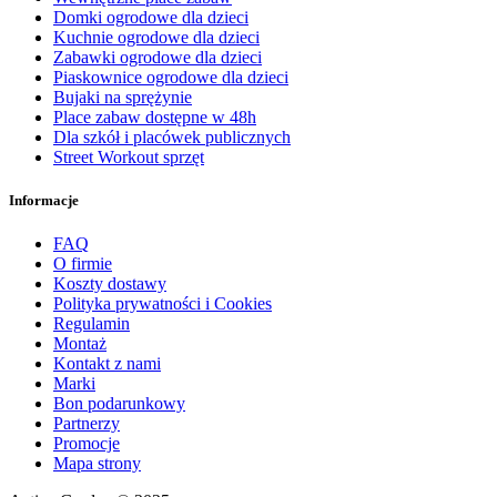
Domki ogrodowe dla dzieci
Kuchnie ogrodowe dla dzieci
Zabawki ogrodowe dla dzieci
Piaskownice ogrodowe dla dzieci
Bujaki na sprężynie
Place zabaw dostępne w 48h
Dla szkół i placówek publicznych
Street Workout sprzęt
Informacje
FAQ
O firmie
Koszty dostawy
Polityka prywatności i Cookies
Regulamin
Montaż
Kontakt z nami
Marki
Bon podarunkowy
Partnerzy
Promocje
Mapa strony