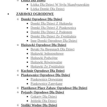
Łóżka Dla Dzieci
Łóżka Dla Dzieci W Stylu Skandynawskim
Łóżka Domki Dla Dzieci
ZABAWKI OGRODOWE
Domki Ogrodowe Dla Dzieci
Domki Dla Dzieci Z Huśtawką
Domki Dla Dzieci Z Piaskownicą
Domki Dla Dzieci Z Podestem
Domki Dla Dzieci Ze Zjeżdżalnią
Inne Domki Ogrodowe Dla Dzieci
Huśtawki Ogrodowe Dla Dzieci
Bujaki Na Biegunach Dla Dzieci
Huśtawki Jednoosobowe
Huśtawki Podwójne
Huśtawki Równoważne
Huśtawki Ze Zjeżdżalnią
Kuchnie Ogrodowe Dla Dzieci
Piaskownice Ogrodowe Dla Dzieci
Piaskownice Drewniane
Piaskownice Zamykane
Plastikowe Place Zabaw Ogrodowe Dla Dzieci
Pojazdy Ogrodowe Dla Dzieci
Gokarty Dla Dzieci
Jeździki Dla Dzieci
Stoliki Wodne Dla Dzieci