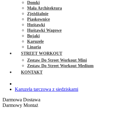
Domki
Mała Architektura
Zjeżdżalnie
Piaskownice
Huśtawki
Huśtawki Wagowe
Bujaki
Karuzele
Linaria
STREET WORKOUT
Zestaw Do Street Workout Mini
Zestaw Do Street Workout Medium
KONTAKT
Karuzela tarczowa z siedziskami
Darmowa Dostawa
Darmowy Montaż