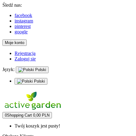
Śledź nas:
facebook
instagram
pinterest
google
Moje konto
Rejestracja
Zaloguj się
Język:
Polski
Polski
0
Shopping Cart
0,00 PLN
Twój koszyk jest pusty!