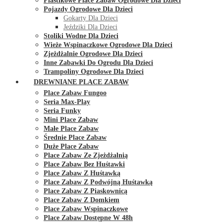
Plastikowe Place Zabaw Ogrodowe Dla Dzieci
Pojazdy Ogrodowe Dla Dzieci
Gokarty Dla Dzieci
Jeździki Dla Dzieci
Stoliki Wodne Dla Dzieci
Wieże Wspinaczkowe Ogrodowe Dla Dzieci
Zjeżdżalnie Ogrodowe Dla Dzieci
Inne Zabawki Do Ogrodu Dla Dzieci
Trampoliny Ogrodowe Dla Dzieci
DREWNIANE PLACE ZABAW
Place Zabaw Fungoo
Seria Max-Play
Seria Funky
Mini Place Zabaw
Małe Place Zabaw
Średnie Place Zabaw
Duże Place Zabaw
Place Zabaw Ze Zjeżdżalnią
Place Zabaw Bez Huśtawki
Place Zabaw Z Huśtawką
Place Zabaw Z Podwójną Huśtawką
Place Zabaw Z Piaskownicą
Place Zabaw Z Domkiem
Place Zabaw Wspinaczkowe
Place Zabaw Dostępne W 48h