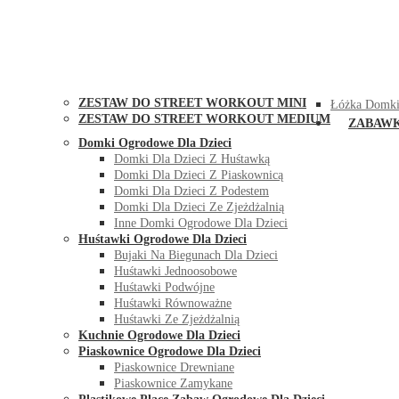
STREET WORKOUT
KONTAK
ZESTAW DO STREET WORKOUT MINI
Łóżka Domki
ZESTAW DO STREET WORKOUT MEDIUM
ZABAW
Domki Ogrodowe Dla Dzieci
Domki Dla Dzieci Z Huśtawką
Domki Dla Dzieci Z Piaskownicą
Domki Dla Dzieci Z Podestem
Domki Dla Dzieci Ze Zjeżdżalnią
Inne Domki Ogrodowe Dla Dzieci
Huśtawki Ogrodowe Dla Dzieci
Bujaki Na Biegunach Dla Dzieci
Huśtawki Jednoosobowe
Huśtawki Podwójne
Huśtawki Równoważne
Huśtawki Ze Zjeżdżalnią
Kuchnie Ogrodowe Dla Dzieci
Piaskownice Ogrodowe Dla Dzieci
Piaskownice Drewniane
Piaskownice Zamykane