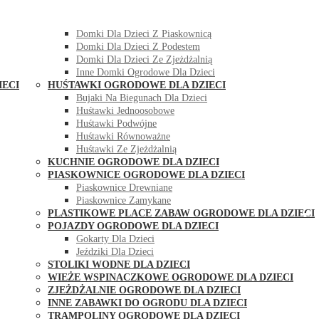
DOMKI OGRODOWE DLA DZIECI
Domki Dla Dzieci Z Huśtawką
Domki Dla Dzieci Z Piaskownicą
Domki Dla Dzieci Z Podestem
Domki Dla Dzieci Ze Zjeżdżalnią
Inne Domki Ogrodowe Dla Dzieci
IECI
HUŚTAWKI OGRODOWE DLA DZIECI
Bujaki Na Biegunach Dla Dzieci
Huśtawki Jednoosobowe
Huśtawki Podwójne
Huśtawki Równoważne
Huśtawki Ze Zjeżdżalnią
KUCHNIE OGRODOWE DLA DZIECI
PIASKOWNICE OGRODOWE DLA DZIECI
Piaskownice Drewniane
Piaskownice Zamykane
PLASTIKOWE PLACE ZABAW OGRODOWE DLA DZIECI
POJAZDY OGRODOWE DLA DZIECI
Gokarty Dla Dzieci
Jeździki Dla Dzieci
STOLIKI WODNE DLA DZIECI
WIEŻE WSPINACZKOWE OGRODOWE DLA DZIECI
ZJEŻDŻALNIE OGRODOWE DLA DZIECI
INNE ZABAWKI DO OGRODU DLA DZIECI
TRAMPOLINY OGRODOWE DLA DZIECI