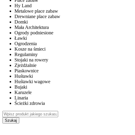
Place zabaw
Hy Land
Metalowe place zabaw
Drewniane place zabaw
Domki
Mała Architektura
Ogrody podniesione
Ławki
Ogrodzenia
Kosze na śmieci
Regulaminy
Stojaki na rowery
Zjeżdżalnie
Piaskownice
Huśtawki
Huśtawki wagowe
Bujaki
Karuzele
Linaria
Ścieżki zdrowia
Szukaj
WEWNĘTRZNE PLACE ZABAW