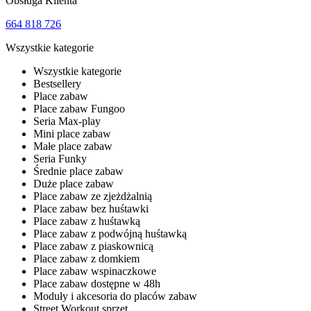
Obsługa Klienta
664 818 726
Wszystkie kategorie
Wszystkie kategorie
Bestsellery
Place zabaw
Place zabaw Fungoo
Seria Max-play
Mini place zabaw
Małe place zabaw
Seria Funky
Średnie place zabaw
Duże place zabaw
Place zabaw ze zjeżdżalnią
Place zabaw bez huśtawki
Place zabaw z huśtawką
Place zabaw z podwójną huśtawką
Place zabaw z piaskownicą
Place zabaw z domkiem
Place zabaw wspinaczkowe
Place zabaw dostępne w 48h
Moduły i akcesoria do placów zabaw
Street Workout sprzęt