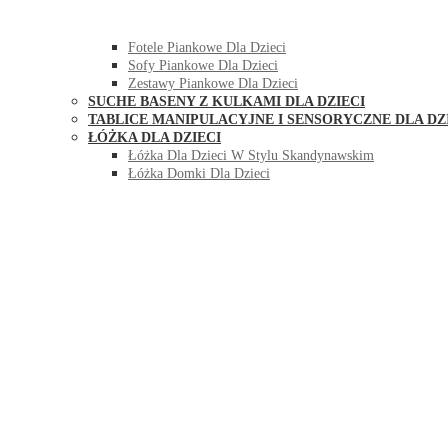
HUŚTAWKI DO POKOJU DLA DZIECI
MEBLE PIANKOWE DLA DZIECI
Fotele Piankowe Dla Dzieci
Sofy Piankowe Dla Dzieci
Zestawy Piankowe Dla Dzieci
SUCHE BASENY Z KULKAMI DLA DZIECI
TABLICE MANIPULACYJNE I SENSORYCZNE DLA DZ
ŁÓŻKA DLA DZIECI
Łóżka Dla Dzieci W Stylu Skandynawskim
Łóżka Domki Dla Dzieci