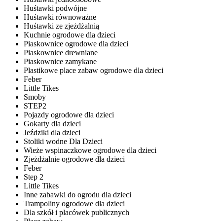
Huśtawki podwójne
Huśtawki równoważne
Huśtawki ze zjeżdżalnią
Kuchnie ogrodowe dla dzieci
Piaskownice ogrodowe dla dzieci
Piaskownice drewniane
Piaskownice zamykane
Plastikowe place zabaw ogrodowe dla dzieci
Feber
Little Tikes
Smoby
STEP2
Pojazdy ogrodowe dla dzieci
Gokarty dla dzieci
Jeździki dla dzieci
Stoliki wodne Dla Dzieci
Wieże wspinaczkowe ogrodowe dla dzieci
Zjeżdżalnie ogrodowe dla dzieci
Feber
Step 2
Little Tikes
Inne zabawki do ogrodu dla dzieci
Trampoliny ogrodowe dla dzieci
Dla szkół i placówek publicznych