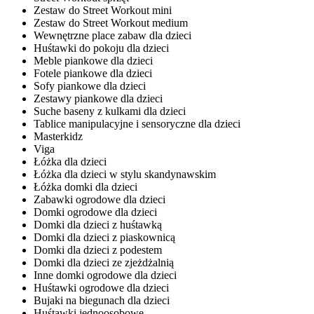
Zestaw do Street Workout mini
Zestaw do Street Workout medium
Wewnętrzne place zabaw dla dzieci
Huśtawki do pokoju dla dzieci
Meble piankowe dla dzieci
Fotele piankowe dla dzieci
Sofy piankowe dla dzieci
Zestawy piankowe dla dzieci
Suche baseny z kulkami dla dzieci
Tablice manipulacyjne i sensoryczne dla dzieci
Masterkidz
Viga
Łóżka dla dzieci
Łóżka dla dzieci w stylu skandynawskim
Łóżka domki dla dzieci
Zabawki ogrodowe dla dzieci
Domki ogrodowe dla dzieci
Domki dla dzieci z huśtawką
Domki dla dzieci z piaskownicą
Domki dla dzieci z podestem
Domki dla dzieci ze zjeżdżalnią
Inne domki ogrodowe dla dzieci
Huśtawki ogrodowe dla dzieci
Bujaki na biegunach dla dzieci
Huśtawki jednoosobowe