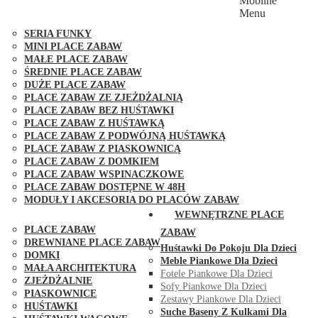
Mobilne
PLACE ZABAW FUNGOO
Menu
SERIA MAX-PLAY
SERIA FUNKY
MINI PLACE ZABAW
MAŁE PLACE ZABAW
ŚREDNIE PLACE ZABAW
DUŻE PLACE ZABAW
PLACE ZABAW ZE ZJEŻDŻALNIĄ
PLACE ZABAW BEZ HUŚTAWKI
PLACE ZABAW Z HUŚTAWKĄ
PLACE ZABAW Z PODWÓJNĄ HUŚTAWKĄ
PLACE ZABAW Z PIASKOWNICĄ
PLACE ZABAW Z DOMKIEM
PLACE ZABAW WSPINACZKOWE
PLACE ZABAW DOSTĘPNE W 48H
MODUŁY I AKCESORIA DO PLACÓW ZABAW
PUBLICZNE
WEWNĘTRZNE PLACE
PLACE ZABAW
ZABAW
DREWNIANE PLACE ZABAW
Huśtawki Do Pokoju Dla Dzieci
DOMKI
Meble Piankowe Dla Dzieci
MAŁA ARCHITEKTURA
Fotele Piankowe Dla Dzieci
ZJEŻDŻALNIE
Sofy Piankowe Dla Dzieci
PIASKOWNICE
Zestawy Piankowe Dla Dzieci
HUŚTAWKI
Suche Baseny Z Kulkami Dla