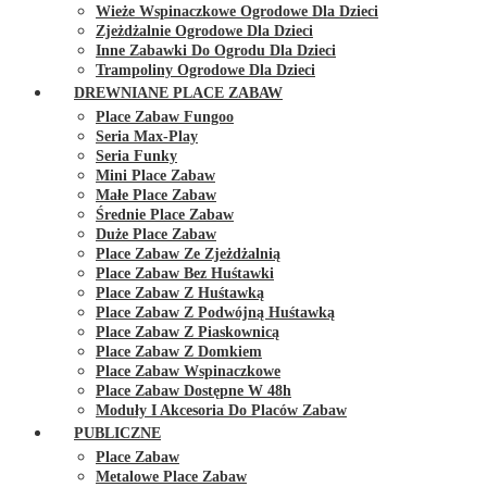
Wieże Wspinaczkowe Ogrodowe Dla Dzieci
Zjeżdżalnie Ogrodowe Dla Dzieci
Inne Zabawki Do Ogrodu Dla Dzieci
Trampoliny Ogrodowe Dla Dzieci
DREWNIANE PLACE ZABAW
Place Zabaw Fungoo
Seria Max-Play
Seria Funky
Mini Place Zabaw
Małe Place Zabaw
Średnie Place Zabaw
Duże Place Zabaw
Place Zabaw Ze Zjeżdżalnią
Place Zabaw Bez Huśtawki
Place Zabaw Z Huśtawką
Place Zabaw Z Podwójną Huśtawką
Place Zabaw Z Piaskownicą
Place Zabaw Z Domkiem
Place Zabaw Wspinaczkowe
Place Zabaw Dostępne W 48h
Moduły I Akcesoria Do Placów Zabaw
PUBLICZNE
Place Zabaw
Metalowe Place Zabaw