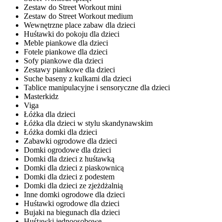
Zestaw do Street Workout mini
Zestaw do Street Workout medium
Wewnętrzne place zabaw dla dzieci
Huśtawki do pokoju dla dzieci
Meble piankowe dla dzieci
Fotele piankowe dla dzieci
Sofy piankowe dla dzieci
Zestawy piankowe dla dzieci
Suche baseny z kulkami dla dzieci
Tablice manipulacyjne i sensoryczne dla dzieci
Masterkidz
Viga
Łóżka dla dzieci
Łóżka dla dzieci w stylu skandynawskim
Łóżka domki dla dzieci
Zabawki ogrodowe dla dzieci
Domki ogrodowe dla dzieci
Domki dla dzieci z huśtawką
Domki dla dzieci z piaskownicą
Domki dla dzieci z podestem
Domki dla dzieci ze zjeżdżalnią
Inne domki ogrodowe dla dzieci
Huśtawki ogrodowe dla dzieci
Bujaki na biegunach dla dzieci
Huśtawki jednoosobowe