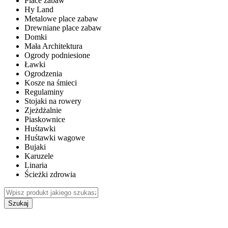
Place zabaw
Hy Land
Metalowe place zabaw
Drewniane place zabaw
Domki
Mała Architektura
Ogrody podniesione
Ławki
Ogrodzenia
Kosze na śmieci
Regulaminy
Stojaki na rowery
Zjeżdżalnie
Piaskownice
Huśtawki
Huśtawki wagowe
Bujaki
Karuzele
Linaria
Ścieżki zdrowia
Szukaj
WEWNĘTRZNE PLACE ZABAW