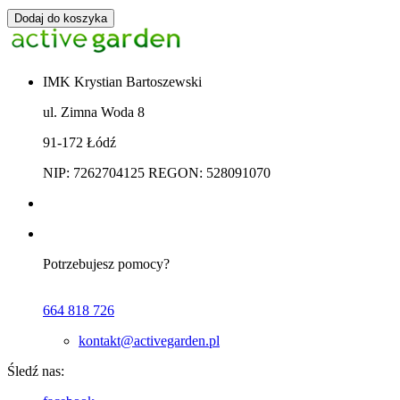
Dodaj do koszyka
IMK Krystian Bartoszewski
ul. Zimna Woda 8
91-172 Łódź
NIP: 7262704125 REGON: 528091070
Potrzebujesz pomocy?
664 818 726
kontakt@activegarden.pl
Śledź nas: