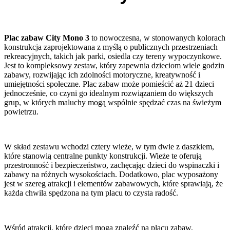
Plac zabaw City Mono 3
to nowoczesna, w stonowanych kolorach
konstrukcja zaprojektowana z myślą o publicznych przestrzeniach
rekreacyjnych, takich jak parki, osiedla czy tereny wypoczynkowe.
Jest to kompleksowy zestaw, który zapewnia dzieciom wiele godzin
zabawy, rozwijając ich zdolności motoryczne, kreatywność i
umiejętności społeczne. Plac zabaw może pomieścić aż 21 dzieci
jednocześnie, co czyni go idealnym rozwiązaniem do większych
grup, w których maluchy mogą wspólnie spędzać czas na świeżym
powietrzu.
W skład zestawu wchodzi cztery wieże, w tym dwie z daszkiem,
które stanowią centralne punkty konstrukcji. Wieże te oferują
przestronność i bezpieczeństwo, zachęcając dzieci do wspinaczki i
zabawy na różnych wysokościach. Dodatkowo, plac wyposażony
jest w szereg atrakcji i elementów zabawowych, które sprawiają, że
każda chwila spędzona na tym placu to czysta radość.
Wśród atrakcji, które dzieci mogą znaleźć na placu zabaw,