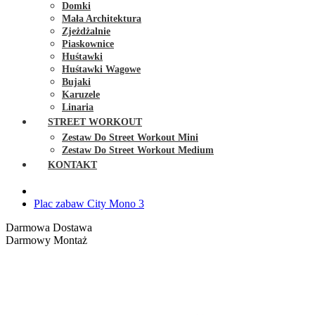
Domki
Mała Architektura
Zjeżdżalnie
Piaskownice
Huśtawki
Huśtawki Wagowe
Bujaki
Karuzele
Linaria
STREET WORKOUT
Zestaw Do Street Workout Mini
Zestaw Do Street Workout Medium
KONTAKT
Plac zabaw City Mono 3
Darmowa Dostawa
Darmowy Montaż