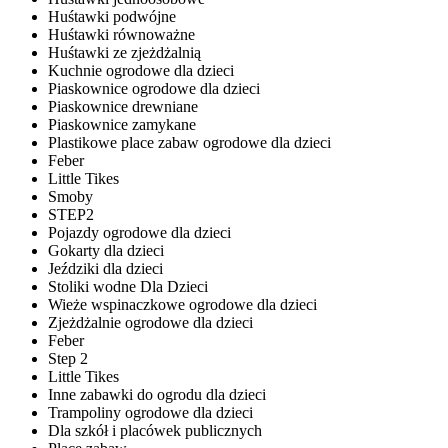
Huśtawki podwójne
Huśtawki równoważne
Huśtawki ze zjeżdżalnią
Kuchnie ogrodowe dla dzieci
Piaskownice ogrodowe dla dzieci
Piaskownice drewniane
Piaskownice zamykane
Plastikowe place zabaw ogrodowe dla dzieci
Feber
Little Tikes
Smoby
STEP2
Pojazdy ogrodowe dla dzieci
Gokarty dla dzieci
Jeździki dla dzieci
Stoliki wodne Dla Dzieci
Wieże wspinaczkowe ogrodowe dla dzieci
Zjeżdżalnie ogrodowe dla dzieci
Feber
Step 2
Little Tikes
Inne zabawki do ogrodu dla dzieci
Trampoliny ogrodowe dla dzieci
Dla szkół i placówek publicznych