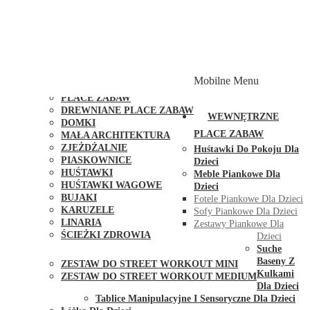
PLACE ZABAW Z PODWÓJNĄ HUŚTAWKĄ
PLACE ZABAW Z PIASKOWNICĄ
PLACE ZABAW Z DOMKIEM
PLACE ZABAW WSPINACZKOWE
PLACE ZABAW DOSTĘPNE W 48H
MODUŁY I AKCESORIA DO PLACÓW ZABAW
Mobilne Menu
PUBLICZNE
PLACE ZABAW
DREWNIANE PLACE ZABAW
WEWNĘTRZNE
DOMKI
PLACE ZABAW
MAŁA ARCHITEKTURA
ZJEŻDŻALNIE
Huśtawki Do Pokoju Dla
PIASKOWNICE
Dzieci
HUŚTAWKI
Meble Piankowe Dla
HUŚTAWKI WAGOWE
Dzieci
BUJAKI
Fotele Piankowe Dla Dzieci
KARUZELE
Sofy Piankowe Dla Dzieci
LINARIA
Zestawy Piankowe Dla
ŚCIEŻKI ZDROWIA
Dzieci
STREET WORKOUT
Suche
Baseny Z
ZESTAW DO STREET WORKOUT MINI
Kulkami
ZESTAW DO STREET WORKOUT MEDIUM
Dla Dzieci
KONTAKT
Tablice Manipulacyjne I Sensoryczne Dla Dzieci