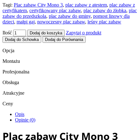
Tagi:
Plac zabaw City Mono 3
,
plac zabaw z atestem
,
plac zabaw z
certyfikatem
,
certyfikowany plac zabaw
,
plac zabaw do żłobka
,
plac
zabaw do przedszkola
,
plac zabaw do gminy
,
pomost linowy dla
dzieci
,
małpi gaj
,
nowoczesny plac zabaw
,
leśny plac zabaw
Ilość
Zapytaj o produkt
Dodaj do koszyka
Dodaj do Schowka
Dodaj do Porównania
Opcja
Montażu
Profesjonalna
Obsługa
Atrakcyjne
Ceny
Opis
Opinie (0)
Plac zabaw City Mono 3