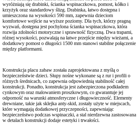
wyróżniają się drabinki, ścianka wspinaczkowa, pomost, kółko i
krzyżyk oraz standardowy ślizg. Drabinka, łatwo dostępna i
umieszczona na wysokości 590 mm, zapewnia dzieciom
komfortowe wejście na wyższe poziomy. Dla tych, którzy pragną
wyzwań, dostępna jest pochylona ścianka wspinaczkowa, która
rozwija zdolności motoryczne i sprawność fizyczną. Dwa trapami,
różnej wysokości, pozwalają na łatwe przejście między wieżami, a
dodatkowy pomost o długości 1500 mm stanowi stabilne połączenie
między platformami.
Konstrukcja placu zabaw została zaprojektowana z myślą o
bezpieczeństwie dzieci. Słupy nośne wykonane są z rur i profili o
różnych średnicach, co zapewnia odpowiednią stabilność całej
konstrukcji. Ponadto, konstrukcja jest zabezpieczona podkładem
cynkowym oraz malowaniem proszkowym, co gwarantuje jej
odporność na warunki atmosferyczne i długowieczność. Elementy
drewniane, takie jak sklejka anty-skid, zostały użyte w miejscach,
które wymagają dodatkowej przyczepności, zapewniając
bezpieczeństwo podczas wspinaczki, a stal nierdzewna zastosowana
w detalach konstrukcji dodaje estetyki i trwałości.