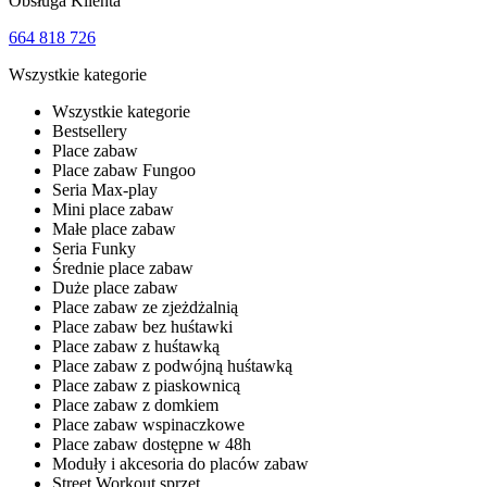
Obsługa Klienta
664 818 726
Wszystkie kategorie
Wszystkie kategorie
Bestsellery
Place zabaw
Place zabaw Fungoo
Seria Max-play
Mini place zabaw
Małe place zabaw
Seria Funky
Średnie place zabaw
Duże place zabaw
Place zabaw ze zjeżdżalnią
Place zabaw bez huśtawki
Place zabaw z huśtawką
Place zabaw z podwójną huśtawką
Place zabaw z piaskownicą
Place zabaw z domkiem
Place zabaw wspinaczkowe
Place zabaw dostępne w 48h
Moduły i akcesoria do placów zabaw
Street Workout sprzęt