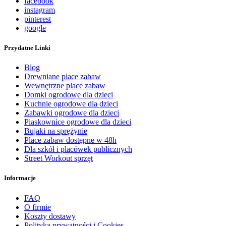
facebook
instagram
pinterest
google
Przydatne Linki
Blog
Drewniane place zabaw
Wewnętrzne place zabaw
Domki ogrodowe dla dzieci
Kuchnie ogrodowe dla dzieci
Zabawki ogrodowe dla dzieci
Piaskownice ogrodowe dla dzieci
Bujaki na sprężynie
Place zabaw dostępne w 48h
Dla szkół i placówek publicznych
Street Workout sprzęt
Informacje
FAQ
O firmie
Koszty dostawy
Polityka prywatności i Cookies