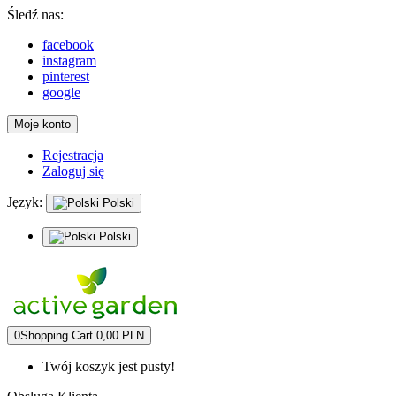
Śledź nas:
facebook
instagram
pinterest
google
Moje konto
Rejestracja
Zaloguj się
Język:
Polski
Polski
0
Shopping Cart
0,00 PLN
Twój koszyk jest pusty!