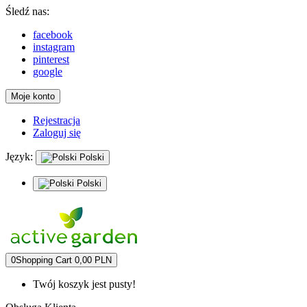
Śledź nas:
facebook
instagram
pinterest
google
Moje konto
Rejestracja
Zaloguj się
Język:
Polski
Polski
0
Shopping Cart
0,00 PLN
Twój koszyk jest pusty!