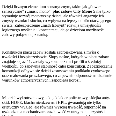
Dzięki licznym elementom sensorycznym, takim jak „flower
sensoryczne” i „music mono”,
plac zabaw City Mono 5
nie tylko
stymuluje rozwój motoryczny dzieci, ale również angażuje ich
zmysły wzroku i słuchu, co wpływa na lepszy odbiór otaczającego
świata. Zabezpieczenie „math labirynt” rozwija umiejętności
logicznego myślenia i koncentracji, dając dzieciom możliwość
zabawy połączonej z nauką.
Konstrukcja placu zabaw została zaprojektowana z myślą o
trwałości i bezpieczeństwie. Słupy nośne, których w placu zabaw
znajduje się aż 11, zostały wykonane z rur i profili o średniej
wielkości, co zapewnia stabilność całej konstrukcji. Zabezpieczenie
konstrukcji odbywa się dzięki zastosowaniu podkładu cynkowego
oraz malowania proszkowego, co zapewnia odporność na działanie
warunków atmosferycznych i zapobiega korozji.
Materiał wykończeniowy, taki jak lakier poliestrowy, sklejka anty-
skid, HDPE, blacha nierdzewna i HPL, gwarantują nie tylko
estetyczny wygląd, ale również wysoką trwałość, odporność na
uszkodzenia mechaniczne oraz łatwość w utrzymaniu czystości.