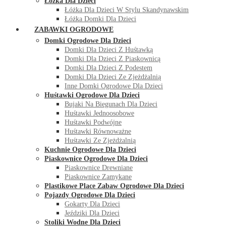
Łóżka Dla Dzieci
Łóżka Dla Dzieci W Stylu Skandynawskim
Łóżka Domki Dla Dzieci
ZABAWKI OGRODOWE
Domki Ogrodowe Dla Dzieci
Domki Dla Dzieci Z Huśtawką
Domki Dla Dzieci Z Piaskownicą
Domki Dla Dzieci Z Podestem
Domki Dla Dzieci Ze Zjeżdżalnią
Inne Domki Ogrodowe Dla Dzieci
Huśtawki Ogrodowe Dla Dzieci
Bujaki Na Biegunach Dla Dzieci
Huśtawki Jednoosobowe
Huśtawki Podwójne
Huśtawki Równoważne
Huśtawki Ze Zjeżdżalnią
Kuchnie Ogrodowe Dla Dzieci
Piaskownice Ogrodowe Dla Dzieci
Piaskownice Drewniane
Piaskownice Zamykane
Plastikowe Place Zabaw Ogrodowe Dla Dzieci
Pojazdy Ogrodowe Dla Dzieci
Gokarty Dla Dzieci
Jeździki Dla Dzieci
Stoliki Wodne Dla Dzieci