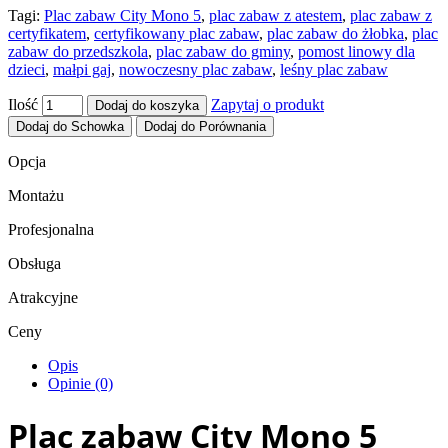
Tagi:
Plac zabaw City Mono 5
,
plac zabaw z atestem
,
plac zabaw z
certyfikatem
,
certyfikowany plac zabaw
,
plac zabaw do żłobka
,
plac
zabaw do przedszkola
,
plac zabaw do gminy
,
pomost linowy dla
dzieci
,
małpi gaj
,
nowoczesny plac zabaw
,
leśny plac zabaw
Ilość
Zapytaj o produkt
Dodaj do koszyka
Dodaj do Schowka
Dodaj do Porównania
Opcja
Montażu
Profesjonalna
Obsługa
Atrakcyjne
Ceny
Opis
Opinie (0)
Plac zabaw City Mono 5