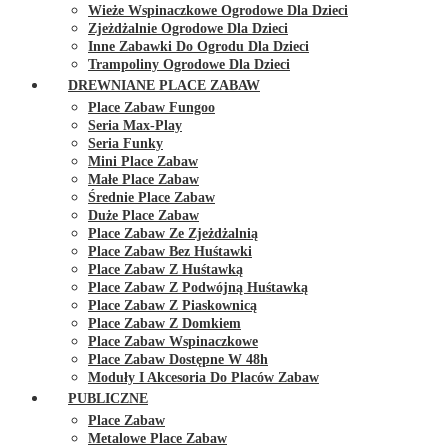
Wieże Wspinaczkowe Ogrodowe Dla Dzieci
Zjeżdżalnie Ogrodowe Dla Dzieci
Inne Zabawki Do Ogrodu Dla Dzieci
Trampoliny Ogrodowe Dla Dzieci
DREWNIANE PLACE ZABAW
Place Zabaw Fungoo
Seria Max-Play
Seria Funky
Mini Place Zabaw
Małe Place Zabaw
Średnie Place Zabaw
Duże Place Zabaw
Place Zabaw Ze Zjeżdżalnią
Place Zabaw Bez Huśtawki
Place Zabaw Z Huśtawką
Place Zabaw Z Podwójną Huśtawką
Place Zabaw Z Piaskownicą
Place Zabaw Z Domkiem
Place Zabaw Wspinaczkowe
Place Zabaw Dostępne W 48h
Moduły I Akcesoria Do Placów Zabaw
PUBLICZNE
Place Zabaw
Metalowe Place Zabaw