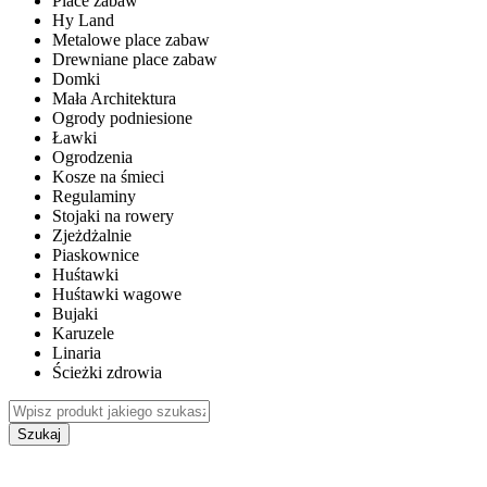
Place zabaw
Hy Land
Metalowe place zabaw
Drewniane place zabaw
Domki
Mała Architektura
Ogrody podniesione
Ławki
Ogrodzenia
Kosze na śmieci
Regulaminy
Stojaki na rowery
Zjeżdżalnie
Piaskownice
Huśtawki
Huśtawki wagowe
Bujaki
Karuzele
Linaria
Ścieżki zdrowia
Szukaj
WEWNĘTRZNE PLACE ZABAW