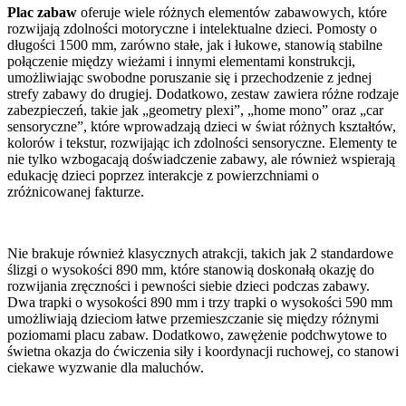
Plac zabaw
oferuje wiele różnych elementów zabawowych, które
rozwijają zdolności motoryczne i intelektualne dzieci. Pomosty o
długości 1500 mm, zarówno stałe, jak i łukowe, stanowią stabilne
połączenie między wieżami i innymi elementami konstrukcji,
umożliwiając swobodne poruszanie się i przechodzenie z jednej
strefy zabawy do drugiej. Dodatkowo, zestaw zawiera różne rodzaje
zabezpieczeń, takie jak „geometry plexi”, „home mono” oraz „car
sensoryczne”, które wprowadzają dzieci w świat różnych kształtów,
kolorów i tekstur, rozwijając ich zdolności sensoryczne. Elementy te
nie tylko wzbogacają doświadczenie zabawy, ale również wspierają
edukację dzieci poprzez interakcje z powierzchniami o
zróżnicowanej fakturze.
Nie brakuje również klasycznych atrakcji, takich jak 2 standardowe
ślizgi o wysokości 890 mm, które stanowią doskonałą okazję do
rozwijania zręczności i pewności siebie dzieci podczas zabawy.
Dwa trapki o wysokości 890 mm i trzy trapki o wysokości 590 mm
umożliwiają dzieciom łatwe przemieszczanie się między różnymi
poziomami placu zabaw. Dodatkowo, zawężenie podchwytowe to
świetna okazja do ćwiczenia siły i koordynacji ruchowej, co stanowi
ciekawe wyzwanie dla maluchów.