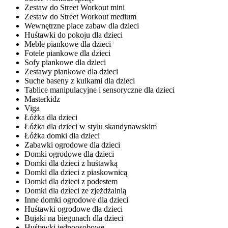
Zestaw do Street Workout mini
Zestaw do Street Workout medium
Wewnętrzne place zabaw dla dzieci
Huśtawki do pokoju dla dzieci
Meble piankowe dla dzieci
Fotele piankowe dla dzieci
Sofy piankowe dla dzieci
Zestawy piankowe dla dzieci
Suche baseny z kulkami dla dzieci
Tablice manipulacyjne i sensoryczne dla dzieci
Masterkidz
Viga
Łóżka dla dzieci
Łóżka dla dzieci w stylu skandynawskim
Łóżka domki dla dzieci
Zabawki ogrodowe dla dzieci
Domki ogrodowe dla dzieci
Domki dla dzieci z huśtawką
Domki dla dzieci z piaskownicą
Domki dla dzieci z podestem
Domki dla dzieci ze zjeżdżalnią
Inne domki ogrodowe dla dzieci
Huśtawki ogrodowe dla dzieci
Bujaki na biegunach dla dzieci
Huśtawki jednoosobowe