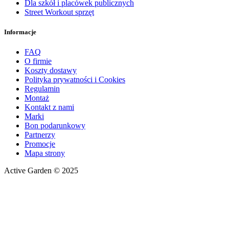
Dla szkół i placówek publicznych
Street Workout sprzęt
Informacje
FAQ
O firmie
Koszty dostawy
Polityka prywatności i Cookies
Regulamin
Montaż
Kontakt z nami
Marki
Bon podarunkowy
Partnerzy
Promocje
Mapa strony
Active Garden © 2025