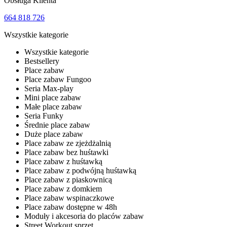
Obsługa Klienta
664 818 726
Wszystkie kategorie
Wszystkie kategorie
Bestsellery
Place zabaw
Place zabaw Fungoo
Seria Max-play
Mini place zabaw
Małe place zabaw
Seria Funky
Średnie place zabaw
Duże place zabaw
Place zabaw ze zjeżdżalnią
Place zabaw bez huśtawki
Place zabaw z huśtawką
Place zabaw z podwójną huśtawką
Place zabaw z piaskownicą
Place zabaw z domkiem
Place zabaw wspinaczkowe
Place zabaw dostępne w 48h
Moduły i akcesoria do placów zabaw
Street Workout sprzęt