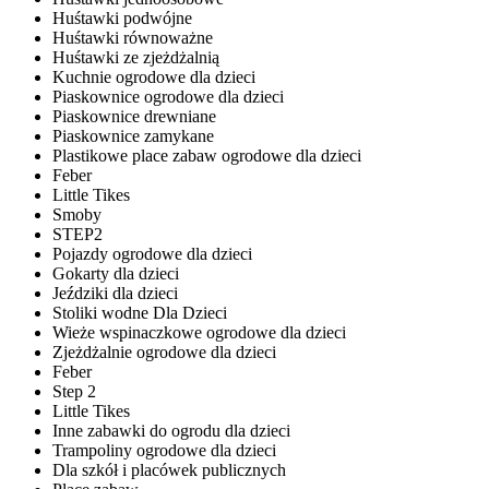
Huśtawki podwójne
Huśtawki równoważne
Huśtawki ze zjeżdżalnią
Kuchnie ogrodowe dla dzieci
Piaskownice ogrodowe dla dzieci
Piaskownice drewniane
Piaskownice zamykane
Plastikowe place zabaw ogrodowe dla dzieci
Feber
Little Tikes
Smoby
STEP2
Pojazdy ogrodowe dla dzieci
Gokarty dla dzieci
Jeździki dla dzieci
Stoliki wodne Dla Dzieci
Wieże wspinaczkowe ogrodowe dla dzieci
Zjeżdżalnie ogrodowe dla dzieci
Feber
Step 2
Little Tikes
Inne zabawki do ogrodu dla dzieci
Trampoliny ogrodowe dla dzieci
Dla szkół i placówek publicznych