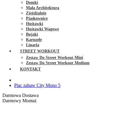
Domki
Mała Architektura
Zjeżdżalnie
Piaskownice
Huśtawki
Huśtawki Wagowe
Bujaki
Karuzele
Linaria
STREET WORKOUT
Zestaw Do Street Workout Mini
Zestaw Do Street Workout Medium
KONTAKT
Plac zabaw City Mono 5
Darmowa Dostawa
Darmowy Montaż