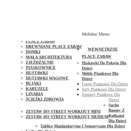
PLACE ZABAW Z PODWÓJNĄ HUŚTAWKĄ
PLACE ZABAW Z PIASKOWNICĄ
PLACE ZABAW Z DOMKIEM
PLACE ZABAW WSPINACZKOWE
PLACE ZABAW DOSTĘPNE W 48H
MODUŁY I AKCESORIA DO PLACÓW ZABAW
Mobilne Menu
PUBLICZNE
PLACE ZABAW
DREWNIANE PLACE ZABAW
WEWNĘTRZNE
DOMKI
PLACE ZABAW
MAŁA ARCHITEKTURA
ZJEŻDŻALNIE
Huśtawki Do Pokoju Dla
PIASKOWNICE
Dzieci
HUŚTAWKI
Meble Piankowe Dla
HUŚTAWKI WAGOWE
Dzieci
BUJAKI
Fotele Piankowe Dla Dzieci
KARUZELE
Sofy Piankowe Dla Dzieci
LINARIA
Zestawy Piankowe Dla
ŚCIEŻKI ZDROWIA
Dzieci
STREET WORKOUT
Suche
Baseny Z
ZESTAW DO STREET WORKOUT MINI
Kulkami
ZESTAW DO STREET WORKOUT MEDIUM
Dla Dzieci
KONTAKT
Tablice Manipulacyjne I Sensoryczne Dla Dzieci