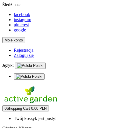
Śledź nas:
facebook
instagram
pinterest
google
Moje konto
Rejestracja
Zaloguj się
Język:
Polski
Polski
0
Shopping Cart
0,00 PLN
Twój koszyk jest pusty!