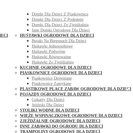
DOMKI OGRODOWE DLA DZIECI
Domki Dla Dzieci Z Huśtawką
Domki Dla Dzieci Z Piaskownicą
Domki Dla Dzieci Z Podestem
Domki Dla Dzieci Ze Zjeżdżalnią
Inne Domki Ogrodowe Dla Dzieci
IECI
HUŚTAWKI OGRODOWE DLA DZIECI
Bujaki Na Biegunach Dla Dzieci
Huśtawki Jednoosobowe
Huśtawki Podwójne
Huśtawki Równoważne
Huśtawki Ze Zjeżdżalnią
KUCHNIE OGRODOWE DLA DZIECI
PIASKOWNICE OGRODOWE DLA DZIECI
Piaskownice Drewniane
Piaskownice Zamykane
PLASTIKOWE PLACE ZABAW OGRODOWE DLA DZIECI
POJAZDY OGRODOWE DLA DZIECI
Gokarty Dla Dzieci
Jeździki Dla Dzieci
STOLIKI WODNE DLA DZIECI
WIEŻE WSPINACZKOWE OGRODOWE DLA DZIECI
ZJEŻDŻALNIE OGRODOWE DLA DZIECI
INNE ZABAWKI DO OGRODU DLA DZIECI
TRAMPOLINY OGRODOWE DLA DZIECI