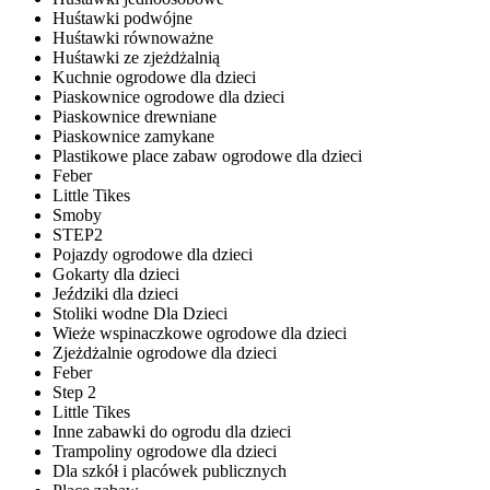
Huśtawki podwójne
Huśtawki równoważne
Huśtawki ze zjeżdżalnią
Kuchnie ogrodowe dla dzieci
Piaskownice ogrodowe dla dzieci
Piaskownice drewniane
Piaskownice zamykane
Plastikowe place zabaw ogrodowe dla dzieci
Feber
Little Tikes
Smoby
STEP2
Pojazdy ogrodowe dla dzieci
Gokarty dla dzieci
Jeździki dla dzieci
Stoliki wodne Dla Dzieci
Wieże wspinaczkowe ogrodowe dla dzieci
Zjeżdżalnie ogrodowe dla dzieci
Feber
Step 2
Little Tikes
Inne zabawki do ogrodu dla dzieci
Trampoliny ogrodowe dla dzieci
Dla szkół i placówek publicznych