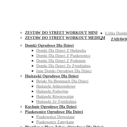
STREET WORKOUT
KONTAK
ZESTAW DO STREET WORKOUT MINI
Łóżka Domki
ZESTAW DO STREET WORKOUT MEDIUM
ZABAW
Domki Ogrodowe Dla Dzieci
Domki Dla Dzieci Z Huśtawką
Domki Dla Dzieci Z Piaskownicą
Domki Dla Dzieci Z Podestem
Domki Dla Dzieci Ze Zjeżdżalnią
Inne Domki Ogrodowe Dla Dzieci
Huśtawki Ogrodowe Dla Dzieci
Bujaki Na Biegunach Dla Dzieci
Huśtawki Jednoosobowe
Huśtawki Podwójne
Huśtawki Równoważne
Huśtawki Ze Zjeżdżalnią
Kuchnie Ogrodowe Dla Dzieci
Piaskownice Ogrodowe Dla Dzieci
Piaskownice Drewniane
Piaskownice Zamykane