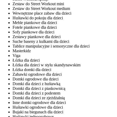
Zestaw do Street Workout mini
Zestaw do Street Workout medium
Wewnętrzne place zabaw dla dzieci
Huśtawki do pokoju dla dzieci
Meble piankowe dla dzieci
Fotele piankowe dla dzieci
Sofy piankowe dla dzieci
Zestawy piankowe dla dzieci
Suche baseny z kulkami dla dzieci
Tablice manipulacyjne i sensoryczne dla dzieci
Masterkidz
Viga
Łóżka dla dzieci
Łóżka dla dzieci w stylu skandynawskim
Łóżka domki dla dzieci
Zabawki ogrodowe dla dzieci
Domki ogrodowe dla dzieci
Domki dla dzieci z huśtawką
Domki dla dzieci z piaskownicą
Domki dla dzieci z podestem
Domki dla dzieci ze zjeżdżalnią
Inne domki ogrodowe dla dzieci
Huśtawki ogrodowe dla dzieci
Bujaki na biegunach dla dzieci
Huśtawki jednoosobowe