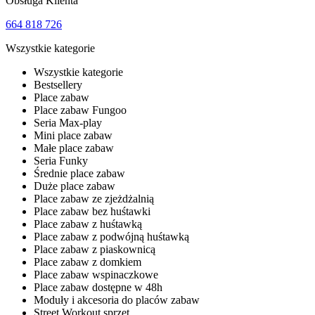
Obsługa Klienta
664 818 726
Wszystkie kategorie
Wszystkie kategorie
Bestsellery
Place zabaw
Place zabaw Fungoo
Seria Max-play
Mini place zabaw
Małe place zabaw
Seria Funky
Średnie place zabaw
Duże place zabaw
Place zabaw ze zjeżdżalnią
Place zabaw bez huśtawki
Place zabaw z huśtawką
Place zabaw z podwójną huśtawką
Place zabaw z piaskownicą
Place zabaw z domkiem
Place zabaw wspinaczkowe
Place zabaw dostępne w 48h
Moduły i akcesoria do placów zabaw
Street Workout sprzęt