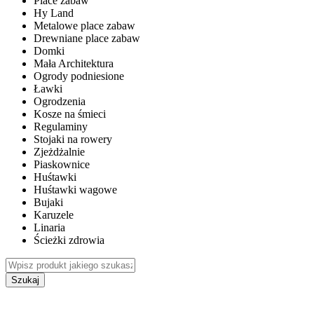
Place zabaw
Hy Land
Metalowe place zabaw
Drewniane place zabaw
Domki
Mała Architektura
Ogrody podniesione
Ławki
Ogrodzenia
Kosze na śmieci
Regulaminy
Stojaki na rowery
Zjeżdżalnie
Piaskownice
Huśtawki
Huśtawki wagowe
Bujaki
Karuzele
Linaria
Ścieżki zdrowia
Szukaj
WEWNĘTRZNE PLACE ZABAW