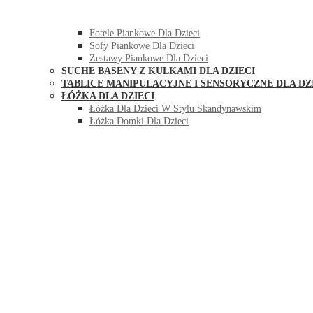
HUŚTAWKI DO POKOJU DLA DZIECI
MEBLE PIANKOWE DLA DZIECI
Fotele Piankowe Dla Dzieci
Sofy Piankowe Dla Dzieci
Zestawy Piankowe Dla Dzieci
SUCHE BASENY Z KULKAMI DLA DZIECI
TABLICE MANIPULACYJNE I SENSORYCZNE DLA DZ
ŁÓŻKA DLA DZIECI
Łóżka Dla Dzieci W Stylu Skandynawskim
Łóżka Domki Dla Dzieci