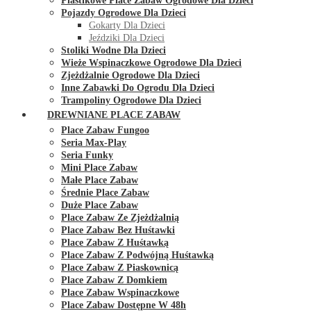
Plastikowe Place Zabaw Ogrodowe Dla Dzieci
Pojazdy Ogrodowe Dla Dzieci
Gokarty Dla Dzieci
Jeździki Dla Dzieci
Stoliki Wodne Dla Dzieci
Wieże Wspinaczkowe Ogrodowe Dla Dzieci
Zjeżdżalnie Ogrodowe Dla Dzieci
Inne Zabawki Do Ogrodu Dla Dzieci
Trampoliny Ogrodowe Dla Dzieci
DREWNIANE PLACE ZABAW
Place Zabaw Fungoo
Seria Max-Play
Seria Funky
Mini Place Zabaw
Małe Place Zabaw
Średnie Place Zabaw
Duże Place Zabaw
Place Zabaw Ze Zjeżdżalnią
Place Zabaw Bez Huśtawki
Place Zabaw Z Huśtawką
Place Zabaw Z Podwójną Huśtawką
Place Zabaw Z Piaskownicą
Place Zabaw Z Domkiem
Place Zabaw Wspinaczkowe
Place Zabaw Dostępne W 48h