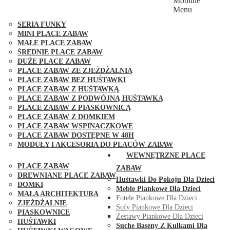
Mobilne
PLACE ZABAW FUNGOO
Menu
SERIA MAX-PLAY
SERIA FUNKY
MINI PLACE ZABAW
MAŁE PLACE ZABAW
ŚREDNIE PLACE ZABAW
DUŻE PLACE ZABAW
PLACE ZABAW ZE ZJEŻDŻALNIĄ
PLACE ZABAW BEZ HUŚTAWKI
PLACE ZABAW Z HUŚTAWKĄ
PLACE ZABAW Z PODWÓJNĄ HUŚTAWKĄ
PLACE ZABAW Z PIASKOWNICĄ
PLACE ZABAW Z DOMKIEM
PLACE ZABAW WSPINACZKOWE
PLACE ZABAW DOSTĘPNE W 48H
MODUŁY I AKCESORIA DO PLACÓW ZABAW
PUBLICZNE
WEWNĘTRZNE PLACE
PLACE ZABAW
ZABAW
DREWNIANE PLACE ZABAW
Huśtawki Do Pokoju Dla Dzieci
DOMKI
Meble Piankowe Dla Dzieci
MAŁA ARCHITEKTURA
Fotele Piankowe Dla Dzieci
ZJEŻDŻALNIE
Sofy Piankowe Dla Dzieci
PIASKOWNICE
Zestawy Piankowe Dla Dzieci
HUŚTAWKI
Suche Baseny Z Kulkami Dla