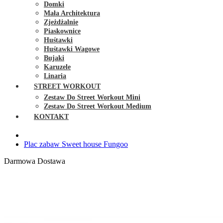
Domki
Mała Architektura
Zjeżdżalnie
Piaskownice
Huśtawki
Huśtawki Wagowe
Bujaki
Karuzele
Linaria
STREET WORKOUT
Zestaw Do Street Workout Mini
Zestaw Do Street Workout Medium
KONTAKT
Plac zabaw Sweet house Fungoo
Darmowa Dostawa