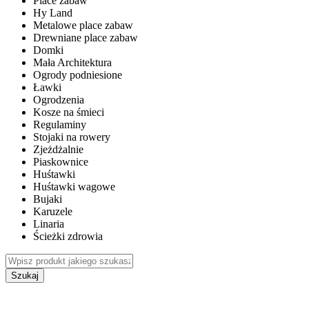
Place zabaw
Hy Land
Metalowe place zabaw
Drewniane place zabaw
Domki
Mała Architektura
Ogrody podniesione
Ławki
Ogrodzenia
Kosze na śmieci
Regulaminy
Stojaki na rowery
Zjeżdżalnie
Piaskownice
Huśtawki
Huśtawki wagowe
Bujaki
Karuzele
Linaria
Ścieżki zdrowia
Szukaj
WEWNĘTRZNE PLACE ZABAW