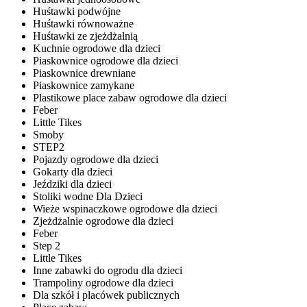
Huśtawki podwójne
Huśtawki równoważne
Huśtawki ze zjeżdżalnią
Kuchnie ogrodowe dla dzieci
Piaskownice ogrodowe dla dzieci
Piaskownice drewniane
Piaskownice zamykane
Plastikowe place zabaw ogrodowe dla dzieci
Feber
Little Tikes
Smoby
STEP2
Pojazdy ogrodowe dla dzieci
Gokarty dla dzieci
Jeździki dla dzieci
Stoliki wodne Dla Dzieci
Wieże wspinaczkowe ogrodowe dla dzieci
Zjeżdżalnie ogrodowe dla dzieci
Feber
Step 2
Little Tikes
Inne zabawki do ogrodu dla dzieci
Trampoliny ogrodowe dla dzieci
Dla szkół i placówek publicznych