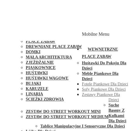
PLACE ZABAW Z PODWÓJNĄ HUŚTAWKĄ
PLACE ZABAW Z PIASKOWNICĄ
PLACE ZABAW Z DOMKIEM
PLACE ZABAW WSPINACZKOWE
PLACE ZABAW DOSTĘPNE W 48H
MODUŁY I AKCESORIA DO PLACÓW ZABAW
Mobilne Menu
PUBLICZNE
PLACE ZABAW
DREWNIANE PLACE ZABAW
WEWNĘTRZNE
DOMKI
PLACE ZABAW
MAŁA ARCHITEKTURA
ZJEŻDŻALNIE
Huśtawki Do Pokoju Dla
PIASKOWNICE
Dzieci
HUŚTAWKI
Meble Piankowe Dla
HUŚTAWKI WAGOWE
Dzieci
BUJAKI
Fotele Piankowe Dla Dzieci
KARUZELE
Sofy Piankowe Dla Dzieci
LINARIA
Zestawy Piankowe Dla
ŚCIEŻKI ZDROWIA
Dzieci
STREET WORKOUT
Suche
Baseny Z
ZESTAW DO STREET WORKOUT MINI
Kulkami
ZESTAW DO STREET WORKOUT MEDIUM
Dla Dzieci
KONTAKT
Tablice Manipulacyjne I Sensoryczne Dla Dzieci