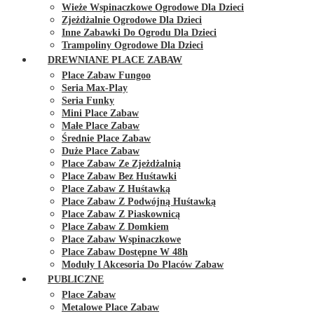
Wieże Wspinaczkowe Ogrodowe Dla Dzieci
Zjeżdżalnie Ogrodowe Dla Dzieci
Inne Zabawki Do Ogrodu Dla Dzieci
Trampoliny Ogrodowe Dla Dzieci
DREWNIANE PLACE ZABAW
Place Zabaw Fungoo
Seria Max-Play
Seria Funky
Mini Place Zabaw
Małe Place Zabaw
Średnie Place Zabaw
Duże Place Zabaw
Place Zabaw Ze Zjeżdżalnią
Place Zabaw Bez Huśtawki
Place Zabaw Z Huśtawką
Place Zabaw Z Podwójną Huśtawką
Place Zabaw Z Piaskownicą
Place Zabaw Z Domkiem
Place Zabaw Wspinaczkowe
Place Zabaw Dostępne W 48h
Moduły I Akcesoria Do Placów Zabaw
PUBLICZNE
Place Zabaw
Metalowe Place Zabaw