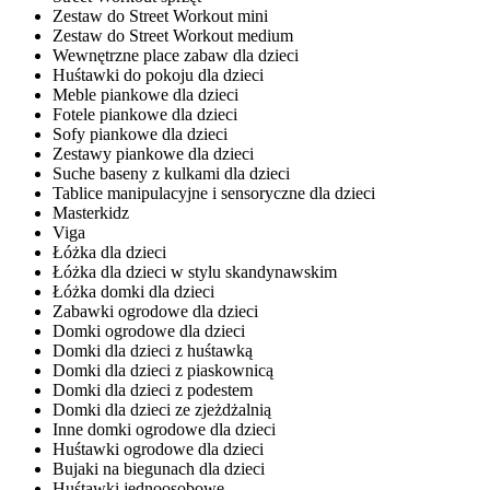
Zestaw do Street Workout mini
Zestaw do Street Workout medium
Wewnętrzne place zabaw dla dzieci
Huśtawki do pokoju dla dzieci
Meble piankowe dla dzieci
Fotele piankowe dla dzieci
Sofy piankowe dla dzieci
Zestawy piankowe dla dzieci
Suche baseny z kulkami dla dzieci
Tablice manipulacyjne i sensoryczne dla dzieci
Masterkidz
Viga
Łóżka dla dzieci
Łóżka dla dzieci w stylu skandynawskim
Łóżka domki dla dzieci
Zabawki ogrodowe dla dzieci
Domki ogrodowe dla dzieci
Domki dla dzieci z huśtawką
Domki dla dzieci z piaskownicą
Domki dla dzieci z podestem
Domki dla dzieci ze zjeżdżalnią
Inne domki ogrodowe dla dzieci
Huśtawki ogrodowe dla dzieci
Bujaki na biegunach dla dzieci
Huśtawki jednoosobowe