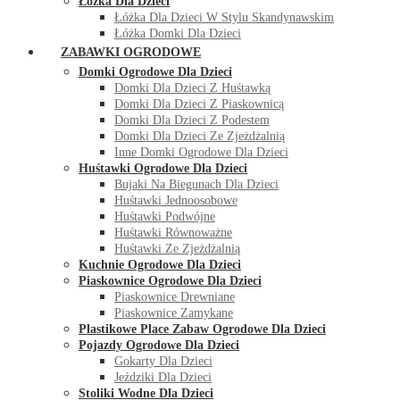
Łóżka Dla Dzieci
Łóżka Dla Dzieci W Stylu Skandynawskim
Łóżka Domki Dla Dzieci
ZABAWKI OGRODOWE
Domki Ogrodowe Dla Dzieci
Domki Dla Dzieci Z Huśtawką
Domki Dla Dzieci Z Piaskownicą
Domki Dla Dzieci Z Podestem
Domki Dla Dzieci Ze Zjeżdżalnią
Inne Domki Ogrodowe Dla Dzieci
Huśtawki Ogrodowe Dla Dzieci
Bujaki Na Biegunach Dla Dzieci
Huśtawki Jednoosobowe
Huśtawki Podwójne
Huśtawki Równoważne
Huśtawki Ze Zjeżdżalnią
Kuchnie Ogrodowe Dla Dzieci
Piaskownice Ogrodowe Dla Dzieci
Piaskownice Drewniane
Piaskownice Zamykane
Plastikowe Place Zabaw Ogrodowe Dla Dzieci
Pojazdy Ogrodowe Dla Dzieci
Gokarty Dla Dzieci
Jeździki Dla Dzieci
Stoliki Wodne Dla Dzieci