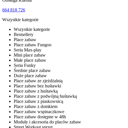
Obsługa Klienta
664 818 726
Wszystkie kategorie
Wszystkie kategorie
Bestsellery
Place zabaw
Place zabaw Fungoo
Seria Max-play
Mini place zabaw
Małe place zabaw
Seria Funky
Średnie place zabaw
Duże place zabaw
Place zabaw ze zjeżdżalnią
Place zabaw bez huśtawki
Place zabaw z huśtawką
Place zabaw z podwójną huśtawką
Place zabaw z piaskownicą
Place zabaw z domkiem
Place zabaw wspinaczkowe
Place zabaw dostępne w 48h
Moduły i akcesoria do placów zabaw
Street Workout sprzęt