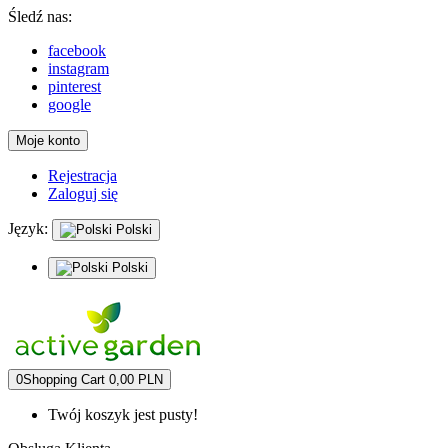
Śledź nas:
facebook
instagram
pinterest
google
Moje konto
Rejestracja
Zaloguj się
Język:
Polski
Polski
0
Shopping Cart
0,00 PLN
Twój koszyk jest pusty!