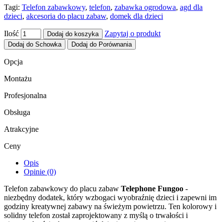
Tagi:
Telefon zabawkowy
,
telefon
,
zabawka ogrodowa
,
agd dla
dzieci
,
akcesoria do placu zabaw
,
domek dla dzieci
Ilość
Zapytaj o produkt
Dodaj do koszyka
Dodaj do Schowka
Dodaj do Porównania
Opcja
Montażu
Profesjonalna
Obsługa
Atrakcyjne
Ceny
Opis
Opinie (0)
Telefon zabawkowy do placu zabaw
Telephone Fungoo
-
niezbędny dodatek, który wzbogaci wyobraźnię dzieci i zapewni im
godziny kreatywnej zabawy na świeżym powietrzu. Ten kolorowy i
solidny telefon został zaprojektowany z myślą o trwałości i