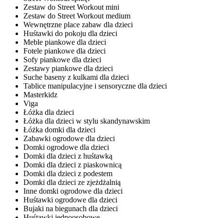
Zestaw do Street Workout mini
Zestaw do Street Workout medium
Wewnętrzne place zabaw dla dzieci
Huśtawki do pokoju dla dzieci
Meble piankowe dla dzieci
Fotele piankowe dla dzieci
Sofy piankowe dla dzieci
Zestawy piankowe dla dzieci
Suche baseny z kulkami dla dzieci
Tablice manipulacyjne i sensoryczne dla dzieci
Masterkidz
Viga
Łóżka dla dzieci
Łóżka dla dzieci w stylu skandynawskim
Łóżka domki dla dzieci
Zabawki ogrodowe dla dzieci
Domki ogrodowe dla dzieci
Domki dla dzieci z huśtawką
Domki dla dzieci z piaskownicą
Domki dla dzieci z podestem
Domki dla dzieci ze zjeżdżalnią
Inne domki ogrodowe dla dzieci
Huśtawki ogrodowe dla dzieci
Bujaki na biegunach dla dzieci
Huśtawki jednoosobowe