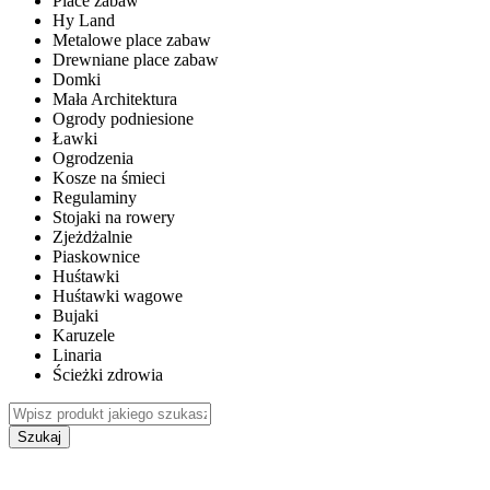
Place zabaw
Hy Land
Metalowe place zabaw
Drewniane place zabaw
Domki
Mała Architektura
Ogrody podniesione
Ławki
Ogrodzenia
Kosze na śmieci
Regulaminy
Stojaki na rowery
Zjeżdżalnie
Piaskownice
Huśtawki
Huśtawki wagowe
Bujaki
Karuzele
Linaria
Ścieżki zdrowia
Szukaj
WEWNĘTRZNE PLACE ZABAW