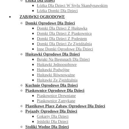
Łóżka Dla Dzieci
Łóżka Dla Dzieci W Stylu Skandynawskim
Łóżka Domki Dla Dzieci
ZABAWKI OGRODOWE
Domki Ogrodowe Dla Dzieci
Domki Dla Dzieci Z Huśtawką
Domki Dla Dzieci Z Piaskownicą
Domki Dla Dzieci Z Podestem
Domki Dla Dzieci Ze Zjeżdżalnią
Inne Domki Ogrodowe Dla Dzieci
Huśtawki Ogrodowe Dla Dzieci
Bujaki Na Biegunach Dla Dzieci
Huśtawki Jednoosobowe
Huśtawki Podwójne
Huśtawki Równoważne
Huśtawki Ze Zjeżdżalnią
Kuchnie Ogrodowe Dla Dzieci
Piaskownice Ogrodowe Dla Dzieci
Piaskownice Drewniane
Piaskownice Zamykane
Plastikowe Place Zabaw Ogrodowe Dla Dzieci
Pojazdy Ogrodowe Dla Dzieci
Gokarty Dla Dzieci
Jeździki Dla Dzieci
Stoliki Wodne Dla Dzieci