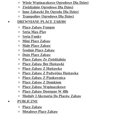
Wieże Wspinaczkowe Ogrodowe Dla Dzieci
Zjeżdżalnie Ogrodowe Dla Dzieci
Inne Zabawki Do Ogrodu Dla Dzieci
Trampoliny Ogrodowe Dla Dzieci
DREWNIANE PLACE ZABAW
Place Zabaw Fungoo
Seria Max-Play
Seria Funky
Mini Place Zabaw
Małe Place Zabaw
Średnie Place Zabaw
Duże Place Zabaw
Place Zabaw Ze Zjeżdżalnią
Place Zabaw Bez Huśtawki
Place Zabaw Z Huśtawką
Place Zabaw Z Podwójną Huśtawką
Place Zabaw Z Piaskownicą
Place Zabaw Z Domkiem
Place Zabaw Wspinaczkowe
Place Zabaw Dostępne W 48h
Moduły I Akcesoria Do Placów Zabaw
PUBLICZNE
Place Zabaw
Metalowe Place Zabaw