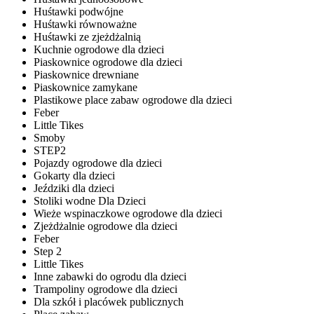
Huśtawki podwójne
Huśtawki równoważne
Huśtawki ze zjeżdżalnią
Kuchnie ogrodowe dla dzieci
Piaskownice ogrodowe dla dzieci
Piaskownice drewniane
Piaskownice zamykane
Plastikowe place zabaw ogrodowe dla dzieci
Feber
Little Tikes
Smoby
STEP2
Pojazdy ogrodowe dla dzieci
Gokarty dla dzieci
Jeździki dla dzieci
Stoliki wodne Dla Dzieci
Wieże wspinaczkowe ogrodowe dla dzieci
Zjeżdżalnie ogrodowe dla dzieci
Feber
Step 2
Little Tikes
Inne zabawki do ogrodu dla dzieci
Trampoliny ogrodowe dla dzieci
Dla szkół i placówek publicznych