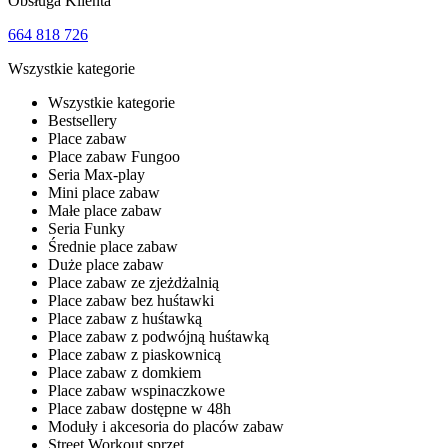
Obsługa Klienta
664 818 726
Wszystkie kategorie
Wszystkie kategorie
Bestsellery
Place zabaw
Place zabaw Fungoo
Seria Max-play
Mini place zabaw
Małe place zabaw
Seria Funky
Średnie place zabaw
Duże place zabaw
Place zabaw ze zjeżdżalnią
Place zabaw bez huśtawki
Place zabaw z huśtawką
Place zabaw z podwójną huśtawką
Place zabaw z piaskownicą
Place zabaw z domkiem
Place zabaw wspinaczkowe
Place zabaw dostępne w 48h
Moduły i akcesoria do placów zabaw
Street Workout sprzęt