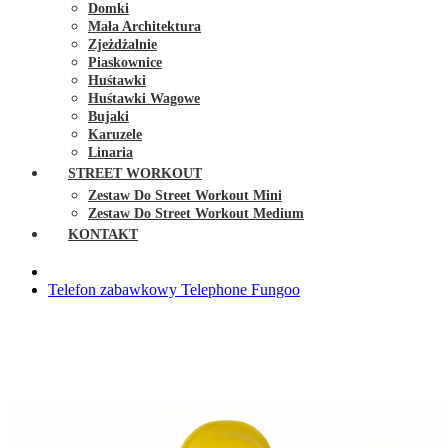
Domki
Mała Architektura
Zjeżdżalnie
Piaskownice
Huśtawki
Huśtawki Wagowe
Bujaki
Karuzele
Linaria
STREET WORKOUT
Zestaw Do Street Workout Mini
Zestaw Do Street Workout Medium
KONTAKT
Telefon zabawkowy Telephone Fungoo