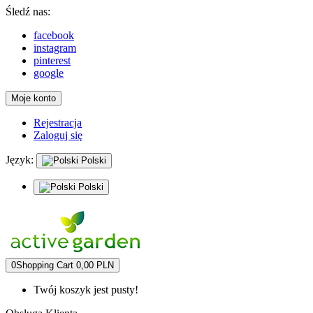
Śledź nas:
facebook
instagram
pinterest
google
Moje konto
Rejestracja
Zaloguj się
Język:
Polski
Polski
0
Shopping Cart
0,00 PLN
Twój koszyk jest pusty!