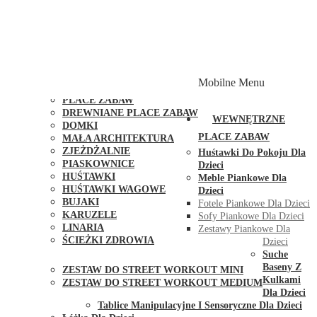
PLACE ZABAW Z PODWÓJNĄ HUŚTAWKĄ
PLACE ZABAW Z PIASKOWNICĄ
PLACE ZABAW Z DOMKIEM
PLACE ZABAW WSPINACZKOWE
PLACE ZABAW DOSTĘPNE W 48H
MODUŁY I AKCESORIA DO PLACÓW ZABAW
Mobilne Menu
PUBLICZNE
PLACE ZABAW
DREWNIANE PLACE ZABAW
WEWNĘTRZNE
DOMKI
PLACE ZABAW
MAŁA ARCHITEKTURA
ZJEŻDŻALNIE
Huśtawki Do Pokoju Dla
PIASKOWNICE
Dzieci
HUŚTAWKI
Meble Piankowe Dla
HUŚTAWKI WAGOWE
Dzieci
BUJAKI
Fotele Piankowe Dla Dzieci
KARUZELE
Sofy Piankowe Dla Dzieci
LINARIA
Zestawy Piankowe Dla
ŚCIEŻKI ZDROWIA
Dzieci
STREET WORKOUT
Suche
Baseny Z
ZESTAW DO STREET WORKOUT MINI
Kulkami
ZESTAW DO STREET WORKOUT MEDIUM
Dla Dzieci
KONTAKT
Tablice Manipulacyjne I Sensoryczne Dla Dzieci