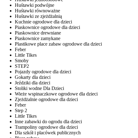
Huśtawki podwójne
Huśtawki równoważne
Huśtawki ze zjeżdżalnią
Kuchnie ogrodowe dla dzieci
Piaskownice ogrodowe dla dzieci
Piaskownice drewniane
Piaskownice zamykane
Plastikowe place zabaw ogrodowe dla dzieci
Feber
Little Tikes
Smoby
STEP2
Pojazdy ogrodowe dla dzieci
Gokarty dla dzieci
Jeździki dla dzieci
Stoliki wodne Dla Dzieci
Wieże wspinaczkowe ogrodowe dla dzieci
Zjeżdżalnie ogrodowe dla dzieci
Feber
Step 2
Little Tikes
Inne zabawki do ogrodu dla dzieci
Trampoliny ogrodowe dla dzieci
Dla szkół i placówek publicznych