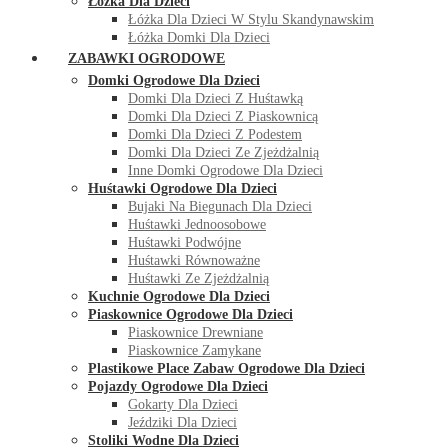
Łóżka Dla Dzieci
Łóżka Dla Dzieci W Stylu Skandynawskim
Łóżka Domki Dla Dzieci
ZABAWKI OGRODOWE
Domki Ogrodowe Dla Dzieci
Domki Dla Dzieci Z Huśtawką
Domki Dla Dzieci Z Piaskownicą
Domki Dla Dzieci Z Podestem
Domki Dla Dzieci Ze Zjeżdżalnią
Inne Domki Ogrodowe Dla Dzieci
Huśtawki Ogrodowe Dla Dzieci
Bujaki Na Biegunach Dla Dzieci
Huśtawki Jednoosobowe
Huśtawki Podwójne
Huśtawki Równoważne
Huśtawki Ze Zjeżdżalnią
Kuchnie Ogrodowe Dla Dzieci
Piaskownice Ogrodowe Dla Dzieci
Piaskownice Drewniane
Piaskownice Zamykane
Plastikowe Place Zabaw Ogrodowe Dla Dzieci
Pojazdy Ogrodowe Dla Dzieci
Gokarty Dla Dzieci
Jeździki Dla Dzieci
Stoliki Wodne Dla Dzieci