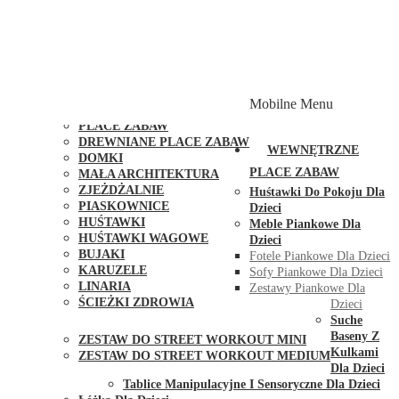
PLACE ZABAW Z PODWÓJNĄ HUŚTAWKĄ
PLACE ZABAW Z PIASKOWNICĄ
PLACE ZABAW Z DOMKIEM
PLACE ZABAW WSPINACZKOWE
PLACE ZABAW DOSTĘPNE W 48H
MODUŁY I AKCESORIA DO PLACÓW ZABAW
Mobilne Menu
PUBLICZNE
PLACE ZABAW
DREWNIANE PLACE ZABAW
WEWNĘTRZNE
DOMKI
PLACE ZABAW
MAŁA ARCHITEKTURA
ZJEŻDŻALNIE
Huśtawki Do Pokoju Dla
PIASKOWNICE
Dzieci
HUŚTAWKI
Meble Piankowe Dla
HUŚTAWKI WAGOWE
Dzieci
BUJAKI
Fotele Piankowe Dla Dzieci
KARUZELE
Sofy Piankowe Dla Dzieci
LINARIA
Zestawy Piankowe Dla
ŚCIEŻKI ZDROWIA
Dzieci
STREET WORKOUT
Suche
Baseny Z
ZESTAW DO STREET WORKOUT MINI
Kulkami
ZESTAW DO STREET WORKOUT MEDIUM
Dla Dzieci
KONTAKT
Tablice Manipulacyjne I Sensoryczne Dla Dzieci