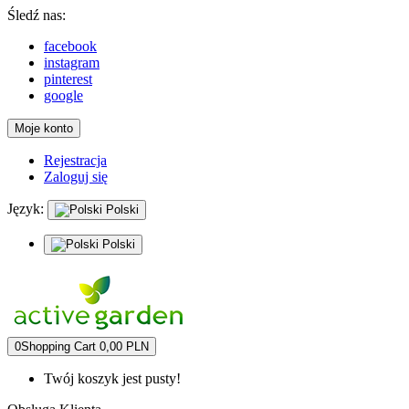
Śledź nas:
facebook
instagram
pinterest
google
Moje konto
Rejestracja
Zaloguj się
Język:
Polski
Polski
0
Shopping Cart
0,00 PLN
Twój koszyk jest pusty!