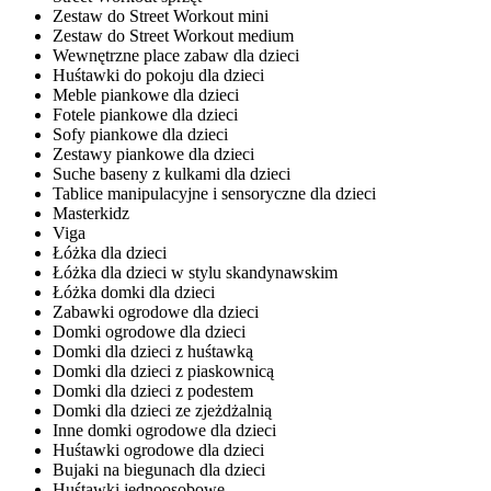
Zestaw do Street Workout mini
Zestaw do Street Workout medium
Wewnętrzne place zabaw dla dzieci
Huśtawki do pokoju dla dzieci
Meble piankowe dla dzieci
Fotele piankowe dla dzieci
Sofy piankowe dla dzieci
Zestawy piankowe dla dzieci
Suche baseny z kulkami dla dzieci
Tablice manipulacyjne i sensoryczne dla dzieci
Masterkidz
Viga
Łóżka dla dzieci
Łóżka dla dzieci w stylu skandynawskim
Łóżka domki dla dzieci
Zabawki ogrodowe dla dzieci
Domki ogrodowe dla dzieci
Domki dla dzieci z huśtawką
Domki dla dzieci z piaskownicą
Domki dla dzieci z podestem
Domki dla dzieci ze zjeżdżalnią
Inne domki ogrodowe dla dzieci
Huśtawki ogrodowe dla dzieci
Bujaki na biegunach dla dzieci
Huśtawki jednoosobowe