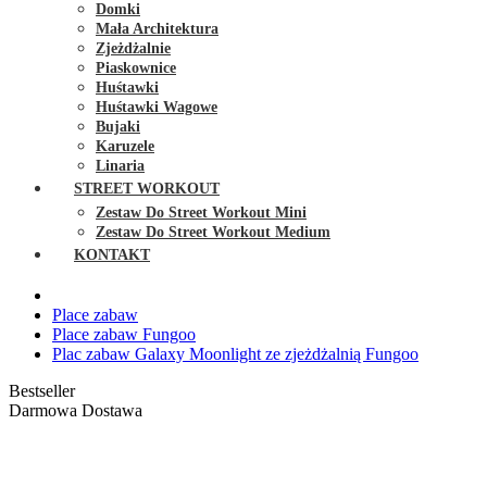
Domki
Mała Architektura
Zjeżdżalnie
Piaskownice
Huśtawki
Huśtawki Wagowe
Bujaki
Karuzele
Linaria
STREET WORKOUT
Zestaw Do Street Workout Mini
Zestaw Do Street Workout Medium
KONTAKT
Place zabaw
Place zabaw Fungoo
Plac zabaw Galaxy Moonlight ze zjeżdżalnią Fungoo
Bestseller
Darmowa Dostawa