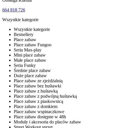
Obsługa Klienta
664 818 726
Wszystkie kategorie
Wszystkie kategorie
Bestsellery
Place zabaw
Place zabaw Fungoo
Seria Max-play
Mini place zabaw
Małe place zabaw
Seria Funky
Średnie place zabaw
Duże place zabaw
Place zabaw ze zjeżdżalnią
Place zabaw bez huśtawki
Place zabaw z huśtawką
Place zabaw z podwójną huśtawką
Place zabaw z piaskownicą
Place zabaw z domkiem
Place zabaw wspinaczkowe
Place zabaw dostępne w 48h
Moduły i akcesoria do placów zabaw
Street Workout sprzęt