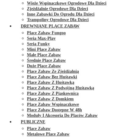
Wieże Wspinaczkowe Ogrodowe Dla Dzieci
Zjeżdżalnie Ogrodowe Dla Dzieci
Inne Zabawki Do Ogrodu Dla Dzieci
Trampoliny Ogrodowe Dla Dzieci
DREWNIANE PLACE ZABAW
Place Zabaw Fungoo
Seria Max-Play
Seria Funky
Mini Place Zabaw
Małe Place Zabaw
Średnie Place Zabaw
Duże Place Zabaw
Place Zabaw Ze Zjeżdżalnią
Place Zabaw Bez Huśtawki
Place Zabaw Z Huśtawką
Place Zabaw Z Podwójną Huśtawką
Place Zabaw Z Piaskownicą
Place Zabaw Z Domkiem
Place Zabaw Wspinaczkowe
Place Zabaw Dostępne W 48h
Moduły I Akcesoria Do Placów Zabaw
PUBLICZNE
Place Zabaw
Metalowe Place Zabaw