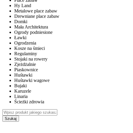
Place zabaw
Hy Land
Metalowe place zabaw
Drewniane place zabaw
Domki
Mała Architektura
Ogrody podniesione
Ławki
Ogrodzenia
Kosze na śmieci
Regulaminy
Stojaki na rowery
Zjeżdżalnie
Piaskownice
Huśtawki
Huśtawki wagowe
Bujaki
Karuzele
Linaria
Ścieżki zdrowia
Szukaj
WEWNĘTRZNE PLACE ZABAW