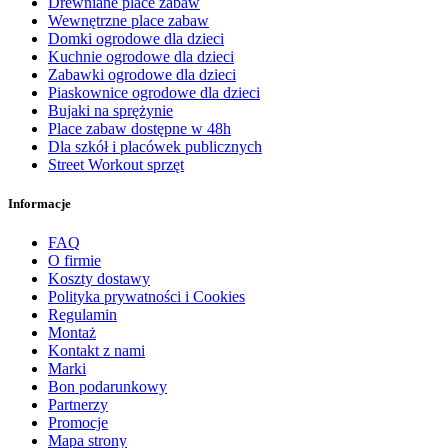
Drewniane place zabaw
Wewnętrzne place zabaw
Domki ogrodowe dla dzieci
Kuchnie ogrodowe dla dzieci
Zabawki ogrodowe dla dzieci
Piaskownice ogrodowe dla dzieci
Bujaki na sprężynie
Place zabaw dostępne w 48h
Dla szkół i placówek publicznych
Street Workout sprzęt
Informacje
FAQ
O firmie
Koszty dostawy
Polityka prywatności i Cookies
Regulamin
Montaż
Kontakt z nami
Marki
Bon podarunkowy
Partnerzy
Promocje
Mapa strony