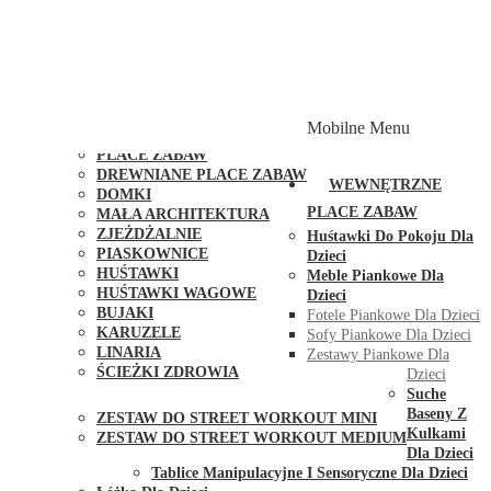
PLACE ZABAW Z PODWÓJNĄ HUŚTAWKĄ
PLACE ZABAW Z PIASKOWNICĄ
PLACE ZABAW Z DOMKIEM
PLACE ZABAW WSPINACZKOWE
PLACE ZABAW DOSTĘPNE W 48H
MODUŁY I AKCESORIA DO PLACÓW ZABAW
Mobilne Menu
PUBLICZNE
PLACE ZABAW
DREWNIANE PLACE ZABAW
WEWNĘTRZNE
DOMKI
PLACE ZABAW
MAŁA ARCHITEKTURA
ZJEŻDŻALNIE
Huśtawki Do Pokoju Dla
PIASKOWNICE
Dzieci
HUŚTAWKI
Meble Piankowe Dla
HUŚTAWKI WAGOWE
Dzieci
BUJAKI
Fotele Piankowe Dla Dzieci
KARUZELE
Sofy Piankowe Dla Dzieci
LINARIA
Zestawy Piankowe Dla
ŚCIEŻKI ZDROWIA
Dzieci
STREET WORKOUT
Suche
Baseny Z
ZESTAW DO STREET WORKOUT MINI
Kulkami
ZESTAW DO STREET WORKOUT MEDIUM
Dla Dzieci
KONTAKT
Tablice Manipulacyjne I Sensoryczne Dla Dzieci