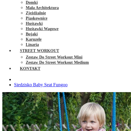
Domki
Mała Architektura
Zjeżdżalnie
Piaskownice
Huśtawki
Huśtawki Wagowe
Bujaki
Karuzele
Linaria
STREET WORKOUT
Zestaw Do Street Workout Mini
Zestaw Do Street Workout Medium
KONTAKT
Siedzisko Baby Seat Fungoo