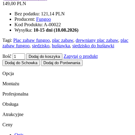
149,00 PLN
Bez podatku:
121,14 PLN
Producent:
Fungoo
Kod Produktu:
A-00022
Wysyłka:
10-15 dni (18.08.2026)
Tagi:
Plac zabaw fungoo
,
plac zabaw
,
drewniany plac zabaw
,
plac
zabaw fungoo
,
siedzisko
,
huśtawka
,
siedzisko do huśtawki
Ilość
Zapytaj o produkt
Dodaj do koszyka
Dodaj do Schowka
Dodaj do Porównania
Opcja
Montażu
Profesjonalna
Obsługa
Atrakcyjne
Ceny
Opis