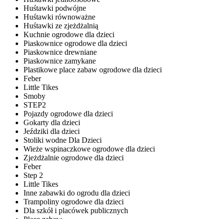
Huśtawki podwójne
Huśtawki równoważne
Huśtawki ze zjeżdżalnią
Kuchnie ogrodowe dla dzieci
Piaskownice ogrodowe dla dzieci
Piaskownice drewniane
Piaskownice zamykane
Plastikowe place zabaw ogrodowe dla dzieci
Feber
Little Tikes
Smoby
STEP2
Pojazdy ogrodowe dla dzieci
Gokarty dla dzieci
Jeździki dla dzieci
Stoliki wodne Dla Dzieci
Wieże wspinaczkowe ogrodowe dla dzieci
Zjeżdżalnie ogrodowe dla dzieci
Feber
Step 2
Little Tikes
Inne zabawki do ogrodu dla dzieci
Trampoliny ogrodowe dla dzieci
Dla szkół i placówek publicznych