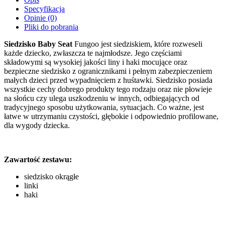
Specyfikacja
Opinie (0)
Pliki do pobrania
Siedzisko Baby Seat
Fungoo jest siedziskiem, które rozweseli
każde dziecko, zwłaszcza te najmłodsze. Jego częściami
składowymi są wysokiej jakości liny i haki mocujące oraz
bezpieczne siedzisko z ogranicznikami i pełnym zabezpieczeniem
małych dzieci przed wypadnięciem z huśtawki. Siedzisko posiada
wszystkie cechy dobrego produkty tego rodzaju oraz nie płowieje
na słońcu czy ulega uszkodzeniu w innych, odbiegających od
tradycyjnego sposobu użytkowania, sytuacjach. Co ważne, jest
łatwe w utrzymaniu czystości, głębokie i odpowiednio profilowane,
dla wygody dziecka.
Zawartość zestawu:
siedzisko okrągłe
linki
haki