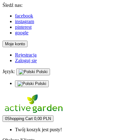
Śledź nas:
facebook
instagram
pinterest
google
Moje konto
Rejestracja
Zaloguj się
Język:
Polski
Polski
0
Shopping Cart
0,00 PLN
Twój koszyk jest pusty!