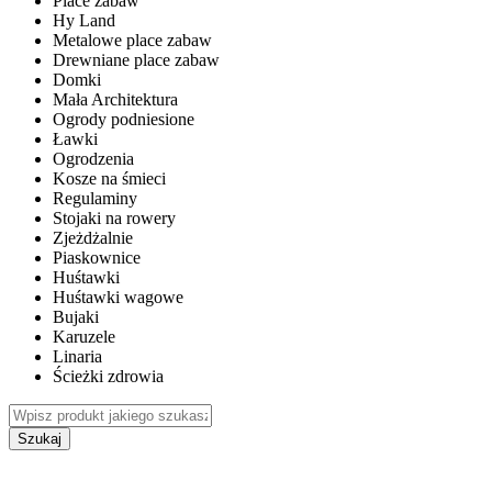
Place zabaw
Hy Land
Metalowe place zabaw
Drewniane place zabaw
Domki
Mała Architektura
Ogrody podniesione
Ławki
Ogrodzenia
Kosze na śmieci
Regulaminy
Stojaki na rowery
Zjeżdżalnie
Piaskownice
Huśtawki
Huśtawki wagowe
Bujaki
Karuzele
Linaria
Ścieżki zdrowia
Szukaj
WEWNĘTRZNE PLACE ZABAW