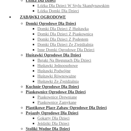
Łóżka Dla Dzieci
Łóżka Dla Dzieci W Stylu Skandynawskim
Łóżka Domki Dla Dzieci
ZABAWKI OGRODOWE
Domki Ogrodowe Dla Dzieci
Domki Dla Dzieci Z Huśtawką
Domki Dla Dzieci Z Piaskownicą
Domki Dla Dzieci Z Podestem
Domki Dla Dzieci Ze Zjeżdżalnią
Inne Domki Ogrodowe Dla Dzieci
Huśtawki Ogrodowe Dla Dzieci
Bujaki Na Biegunach Dla Dzieci
Huśtawki Jednoosobowe
Huśtawki Podwójne
Huśtawki Równoważne
Huśtawki Ze Zjeżdżalnią
Kuchnie Ogrodowe Dla Dzieci
Piaskownice Ogrodowe Dla Dzieci
Piaskownice Drewniane
Piaskownice Zamykane
Plastikowe Place Zabaw Ogrodowe Dla Dzieci
Pojazdy Ogrodowe Dla Dzieci
Gokarty Dla Dzieci
Jeździki Dla Dzieci
Stoliki Wodne Dla Dzieci