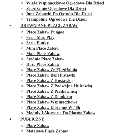
Wieże Wspinaczkowe Ogrodowe Dla Dzieci
Zjeżdżalnie Ogrodowe Dla Dzieci
Inne Zabawki Do Ogrodu Dla Dzieci
Trampoliny Ogrodowe Dla Dzieci
DREWNIANE PLACE ZABAW
Place Zabaw Fungoo
Seria Max-Play
Seria Funky
Mini Place Zabaw
Małe Place Zabaw
Średnie Place Zabaw
Duże Place Zabaw
Place Zabaw Ze Zjeżdżalnią
Place Zabaw Bez Huśtawki
Place Zabaw Z Huśtawką
Place Zabaw Z Podwójną Huśtawką
Place Zabaw Z Piaskownicą
Place Zabaw Z Domkiem
Place Zabaw Wspinaczkowe
Place Zabaw Dostępne W 48h
Moduły I Akcesoria Do Placów Zabaw
PUBLICZNE
Place Zabaw
Metalowe Place Zabaw