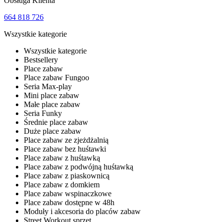
Obsługa Klienta
664 818 726
Wszystkie kategorie
Wszystkie kategorie
Bestsellery
Place zabaw
Place zabaw Fungoo
Seria Max-play
Mini place zabaw
Małe place zabaw
Seria Funky
Średnie place zabaw
Duże place zabaw
Place zabaw ze zjeżdżalnią
Place zabaw bez huśtawki
Place zabaw z huśtawką
Place zabaw z podwójną huśtawką
Place zabaw z piaskownicą
Place zabaw z domkiem
Place zabaw wspinaczkowe
Place zabaw dostępne w 48h
Moduły i akcesoria do placów zabaw
Street Workout sprzęt