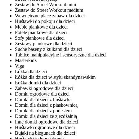
Zestaw do Street Workout mini
Zestaw do Street Workout medium
Wewnętrzne place zabaw dla dzieci
Huśtawki do pokoju dla dzieci
Meble piankowe dla dzieci
Fotele piankowe dla dzieci
Sofy piankowe dla dzieci
Zestawy piankowe dla dzieci
Suche baseny z kulkami dla dzieci
Tablice manipulacyjne i sensoryczne dla dzieci
Masterkidz
Viga
Łóżka dla dzieci
Łóżka dla dzieci w stylu skandynawskim
Łóżka domki dla dzieci
Zabawki ogrodowe dla dzieci
Domki ogrodowe dla dzieci
Domki dla dzieci z huśtawką
Domki dla dzieci z piaskownicą
Domki dla dzieci z podestem
Domki dla dzieci ze zjeżdżalnią
Inne domki ogrodowe dla dzieci
Huśtawki ogrodowe dla dzieci
Bujaki na biegunach dla dzieci
Huśtawki jednoosobowe