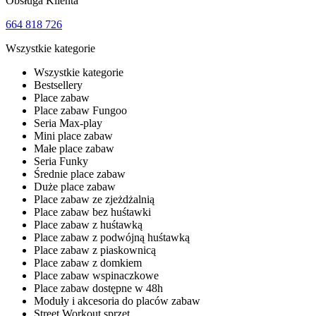
Obsługa Klienta
664 818 726
Wszystkie kategorie
Wszystkie kategorie
Bestsellery
Place zabaw
Place zabaw Fungoo
Seria Max-play
Mini place zabaw
Małe place zabaw
Seria Funky
Średnie place zabaw
Duże place zabaw
Place zabaw ze zjeżdżalnią
Place zabaw bez huśtawki
Place zabaw z huśtawką
Place zabaw z podwójną huśtawką
Place zabaw z piaskownicą
Place zabaw z domkiem
Place zabaw wspinaczkowe
Place zabaw dostępne w 48h
Moduły i akcesoria do placów zabaw
Street Workout sprzęt