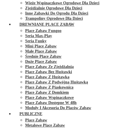
Wieże Wspinaczkowe Ogrodowe Dla Dzieci
Zjeżdżalnie Ogrodowe Dla Dzieci
Inne Zabawki Do Ogrodu Dla Dzieci
Trampoliny Ogrodowe Dla Dzieci
DREWNIANE PLACE ZABAW
Place Zabaw Fungoo
Seria Max-Play
Seria Funky
Mini Place Zabaw
Małe Place Zabaw
Średnie Place Zabaw
Duże Place Zabaw
Place Zabaw Ze Zjeżdżalnią
Place Zabaw Bez Huśtawki
Place Zabaw Z Huśtawką
Place Zabaw Z Podwójną Huśtawką
Place Zabaw Z Piaskownicą
Place Zabaw Z Domkiem
Place Zabaw Wspinaczkowe
Place Zabaw Dostępne W 48h
Moduły I Akcesoria Do Placów Zabaw
PUBLICZNE
Place Zabaw
Metalowe Place Zabaw