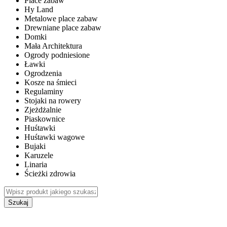
Place zabaw
Hy Land
Metalowe place zabaw
Drewniane place zabaw
Domki
Mała Architektura
Ogrody podniesione
Ławki
Ogrodzenia
Kosze na śmieci
Regulaminy
Stojaki na rowery
Zjeżdżalnie
Piaskownice
Huśtawki
Huśtawki wagowe
Bujaki
Karuzele
Linaria
Ścieżki zdrowia
Szukaj
WEWNĘTRZNE PLACE ZABAW