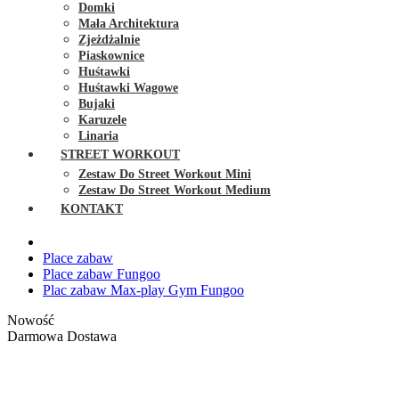
Domki
Mała Architektura
Zjeżdżalnie
Piaskownice
Huśtawki
Huśtawki Wagowe
Bujaki
Karuzele
Linaria
STREET WORKOUT
Zestaw Do Street Workout Mini
Zestaw Do Street Workout Medium
KONTAKT
Place zabaw
Place zabaw Fungoo
Plac zabaw Max-play Gym Fungoo
Nowość
Darmowa Dostawa