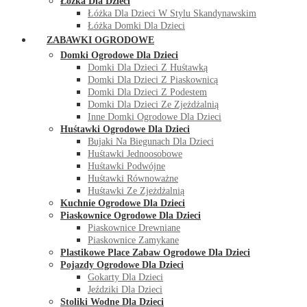
Łóżka Dla Dzieci
Łóżka Dla Dzieci W Stylu Skandynawskim
Łóżka Domki Dla Dzieci
ZABAWKI OGRODOWE
Domki Ogrodowe Dla Dzieci
Domki Dla Dzieci Z Huśtawką
Domki Dla Dzieci Z Piaskownicą
Domki Dla Dzieci Z Podestem
Domki Dla Dzieci Ze Zjeżdżalnią
Inne Domki Ogrodowe Dla Dzieci
Huśtawki Ogrodowe Dla Dzieci
Bujaki Na Biegunach Dla Dzieci
Huśtawki Jednoosobowe
Huśtawki Podwójne
Huśtawki Równoważne
Huśtawki Ze Zjeżdżalnią
Kuchnie Ogrodowe Dla Dzieci
Piaskownice Ogrodowe Dla Dzieci
Piaskownice Drewniane
Piaskownice Zamykane
Plastikowe Place Zabaw Ogrodowe Dla Dzieci
Pojazdy Ogrodowe Dla Dzieci
Gokarty Dla Dzieci
Jeździki Dla Dzieci
Stoliki Wodne Dla Dzieci