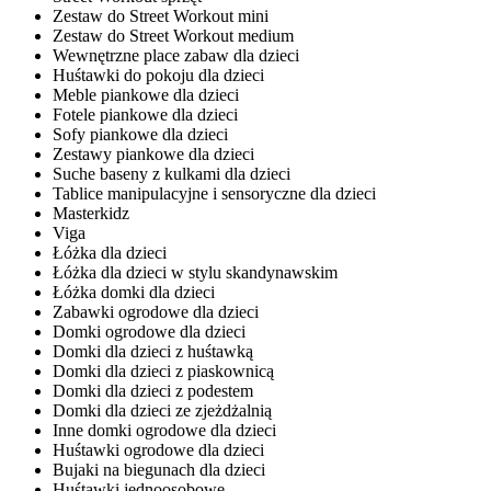
Zestaw do Street Workout mini
Zestaw do Street Workout medium
Wewnętrzne place zabaw dla dzieci
Huśtawki do pokoju dla dzieci
Meble piankowe dla dzieci
Fotele piankowe dla dzieci
Sofy piankowe dla dzieci
Zestawy piankowe dla dzieci
Suche baseny z kulkami dla dzieci
Tablice manipulacyjne i sensoryczne dla dzieci
Masterkidz
Viga
Łóżka dla dzieci
Łóżka dla dzieci w stylu skandynawskim
Łóżka domki dla dzieci
Zabawki ogrodowe dla dzieci
Domki ogrodowe dla dzieci
Domki dla dzieci z huśtawką
Domki dla dzieci z piaskownicą
Domki dla dzieci z podestem
Domki dla dzieci ze zjeżdżalnią
Inne domki ogrodowe dla dzieci
Huśtawki ogrodowe dla dzieci
Bujaki na biegunach dla dzieci
Huśtawki jednoosobowe