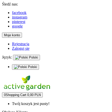
Śledź nas:
facebook
instagram
pinterest
google
Moje konto
Rejestracja
Zaloguj się
Język:
Polski
Polski
0
Shopping Cart
0,00 PLN
Twój koszyk jest pusty!