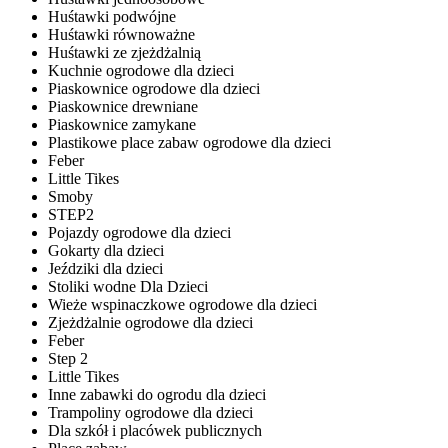
Huśtawki podwójne
Huśtawki równoważne
Huśtawki ze zjeżdżalnią
Kuchnie ogrodowe dla dzieci
Piaskownice ogrodowe dla dzieci
Piaskownice drewniane
Piaskownice zamykane
Plastikowe place zabaw ogrodowe dla dzieci
Feber
Little Tikes
Smoby
STEP2
Pojazdy ogrodowe dla dzieci
Gokarty dla dzieci
Jeździki dla dzieci
Stoliki wodne Dla Dzieci
Wieże wspinaczkowe ogrodowe dla dzieci
Zjeżdżalnie ogrodowe dla dzieci
Feber
Step 2
Little Tikes
Inne zabawki do ogrodu dla dzieci
Trampoliny ogrodowe dla dzieci
Dla szkół i placówek publicznych