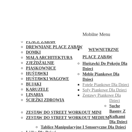
PLACE ZABAW Z PODWÓJNĄ HUŚTAWKĄ
PLACE ZABAW Z PIASKOWNICĄ
PLACE ZABAW Z DOMKIEM
PLACE ZABAW WSPINACZKOWE
PLACE ZABAW DOSTĘPNE W 48H
MODUŁY I AKCESORIA DO PLACÓW ZABAW
Mobilne Menu
PUBLICZNE
PLACE ZABAW
DREWNIANE PLACE ZABAW
WEWNĘTRZNE
DOMKI
PLACE ZABAW
MAŁA ARCHITEKTURA
ZJEŻDŻALNIE
Huśtawki Do Pokoju Dla
PIASKOWNICE
Dzieci
HUŚTAWKI
Meble Piankowe Dla
HUŚTAWKI WAGOWE
Dzieci
BUJAKI
Fotele Piankowe Dla Dzieci
KARUZELE
Sofy Piankowe Dla Dzieci
LINARIA
Zestawy Piankowe Dla
ŚCIEŻKI ZDROWIA
Dzieci
STREET WORKOUT
Suche
Baseny Z
ZESTAW DO STREET WORKOUT MINI
Kulkami
ZESTAW DO STREET WORKOUT MEDIUM
Dla Dzieci
KONTAKT
Tablice Manipulacyjne I Sensoryczne Dla Dzieci