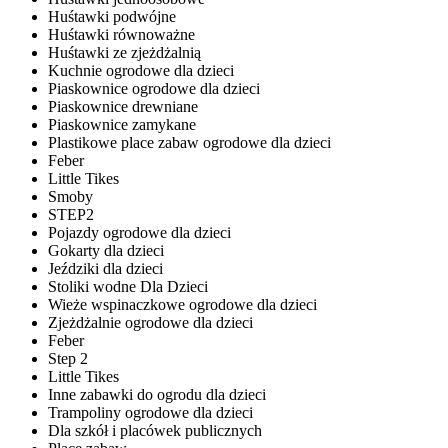
Huśtawki podwójne
Huśtawki równoważne
Huśtawki ze zjeżdżalnią
Kuchnie ogrodowe dla dzieci
Piaskownice ogrodowe dla dzieci
Piaskownice drewniane
Piaskownice zamykane
Plastikowe place zabaw ogrodowe dla dzieci
Feber
Little Tikes
Smoby
STEP2
Pojazdy ogrodowe dla dzieci
Gokarty dla dzieci
Jeździki dla dzieci
Stoliki wodne Dla Dzieci
Wieże wspinaczkowe ogrodowe dla dzieci
Zjeżdżalnie ogrodowe dla dzieci
Feber
Step 2
Little Tikes
Inne zabawki do ogrodu dla dzieci
Trampoliny ogrodowe dla dzieci
Dla szkół i placówek publicznych