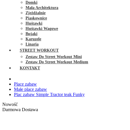
Domki
Mała Architektura
Zjeżdżalnie
Piaskownice
Huśtawki
Huśtawki Wagowe
Bujaki
Karuzele
Linaria
STREET WORKOUT
Zestaw Do Street Workout Mini
Zestaw Do Street Workout Medium
KONTAKT
Place zabaw
Małe place zabaw
Plac zabaw Simple Tractor teak Funky
Nowość
Darmowa Dostawa