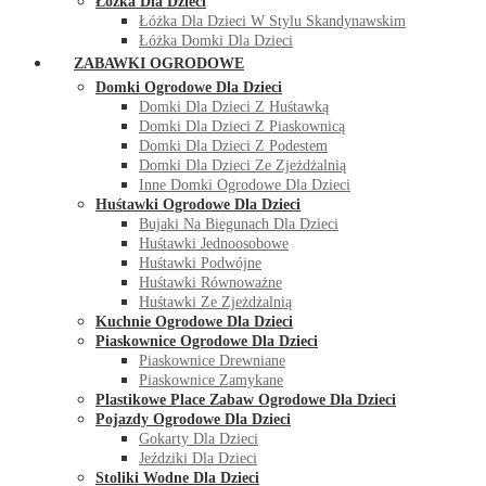
Łóżka Dla Dzieci
Łóżka Dla Dzieci W Stylu Skandynawskim
Łóżka Domki Dla Dzieci
ZABAWKI OGRODOWE
Domki Ogrodowe Dla Dzieci
Domki Dla Dzieci Z Huśtawką
Domki Dla Dzieci Z Piaskownicą
Domki Dla Dzieci Z Podestem
Domki Dla Dzieci Ze Zjeżdżalnią
Inne Domki Ogrodowe Dla Dzieci
Huśtawki Ogrodowe Dla Dzieci
Bujaki Na Biegunach Dla Dzieci
Huśtawki Jednoosobowe
Huśtawki Podwójne
Huśtawki Równoważne
Huśtawki Ze Zjeżdżalnią
Kuchnie Ogrodowe Dla Dzieci
Piaskownice Ogrodowe Dla Dzieci
Piaskownice Drewniane
Piaskownice Zamykane
Plastikowe Place Zabaw Ogrodowe Dla Dzieci
Pojazdy Ogrodowe Dla Dzieci
Gokarty Dla Dzieci
Jeździki Dla Dzieci
Stoliki Wodne Dla Dzieci