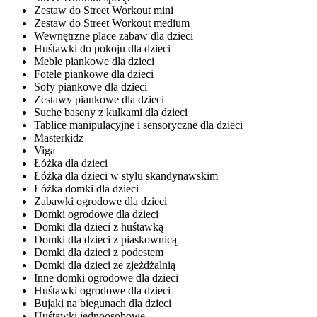
Zestaw do Street Workout mini
Zestaw do Street Workout medium
Wewnętrzne place zabaw dla dzieci
Huśtawki do pokoju dla dzieci
Meble piankowe dla dzieci
Fotele piankowe dla dzieci
Sofy piankowe dla dzieci
Zestawy piankowe dla dzieci
Suche baseny z kulkami dla dzieci
Tablice manipulacyjne i sensoryczne dla dzieci
Masterkidz
Viga
Łóżka dla dzieci
Łóżka dla dzieci w stylu skandynawskim
Łóżka domki dla dzieci
Zabawki ogrodowe dla dzieci
Domki ogrodowe dla dzieci
Domki dla dzieci z huśtawką
Domki dla dzieci z piaskownicą
Domki dla dzieci z podestem
Domki dla dzieci ze zjeżdżalnią
Inne domki ogrodowe dla dzieci
Huśtawki ogrodowe dla dzieci
Bujaki na biegunach dla dzieci
Huśtawki jednoosobowe