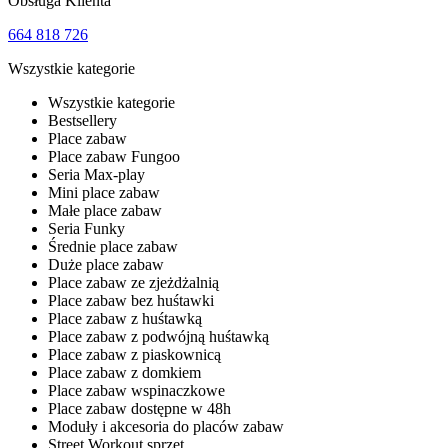
Obsługa Klienta
664 818 726
Wszystkie kategorie
Wszystkie kategorie
Bestsellery
Place zabaw
Place zabaw Fungoo
Seria Max-play
Mini place zabaw
Małe place zabaw
Seria Funky
Średnie place zabaw
Duże place zabaw
Place zabaw ze zjeżdżalnią
Place zabaw bez huśtawki
Place zabaw z huśtawką
Place zabaw z podwójną huśtawką
Place zabaw z piaskownicą
Place zabaw z domkiem
Place zabaw wspinaczkowe
Place zabaw dostępne w 48h
Moduły i akcesoria do placów zabaw
Street Workout sprzęt