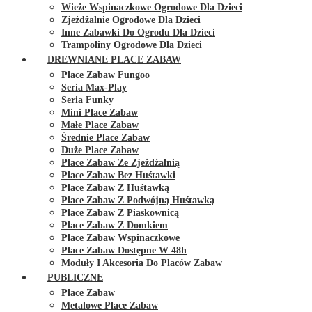
Wieże Wspinaczkowe Ogrodowe Dla Dzieci
Zjeżdżalnie Ogrodowe Dla Dzieci
Inne Zabawki Do Ogrodu Dla Dzieci
Trampoliny Ogrodowe Dla Dzieci
DREWNIANE PLACE ZABAW
Place Zabaw Fungoo
Seria Max-Play
Seria Funky
Mini Place Zabaw
Małe Place Zabaw
Średnie Place Zabaw
Duże Place Zabaw
Place Zabaw Ze Zjeżdżalnią
Place Zabaw Bez Huśtawki
Place Zabaw Z Huśtawką
Place Zabaw Z Podwójną Huśtawką
Place Zabaw Z Piaskownicą
Place Zabaw Z Domkiem
Place Zabaw Wspinaczkowe
Place Zabaw Dostępne W 48h
Moduły I Akcesoria Do Placów Zabaw
PUBLICZNE
Place Zabaw
Metalowe Place Zabaw