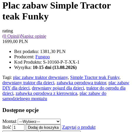
Plac zabaw Simple Tractor
teak Funky
rating
(0 Opinii)
Napisz opinię
1699,00 PLN
Bez podatku:
1381,30 PLN
Producent:
Fungoo
Kod Produktu:
S-10160-P-T-XX-1
Wysyłka:
10-15 dni (13.08.2026)
Tagi:
plac zabaw traktor drewniany
,
Simple Tractor teak Funky
,
drewniany traktor dla dzieci
,
zabawka ogrodowa traktor
,
plac zabaw
DIY dla dzieci
,
drewniany pojazd dla dzieci
,
traktor do ogrodu dla
dzieci
,
zabawka ogrodowa z kierownicą
,
plac zabaw do
samodzielnego montażu
Dostępne opcje
Montaż
Ilość
Zapytaj o produkt
Dodaj do koszyka