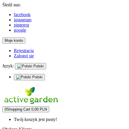
Śledź nas:
facebook
instagram
pinterest
google
Moje konto
Rejestracja
Zaloguj się
Język:
Polski
Polski
0
Shopping Cart
0,00 PLN
Twój koszyk jest pusty!