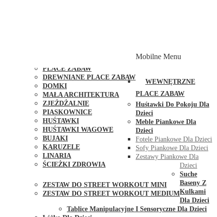
PLACE ZABAW Z PODWÓJNĄ HUŚTAWKĄ
PLACE ZABAW Z PIASKOWNICĄ
PLACE ZABAW Z DOMKIEM
PLACE ZABAW WSPINACZKOWE
PLACE ZABAW DOSTĘPNE W 48H
MODUŁY I AKCESORIA DO PLACÓW ZABAW
Mobilne Menu
PUBLICZNE
PLACE ZABAW
DREWNIANE PLACE ZABAW
WEWNĘTRZNE
DOMKI
PLACE ZABAW
MAŁA ARCHITEKTURA
ZJEŻDŻALNIE
Huśtawki Do Pokoju Dla
PIASKOWNICE
Dzieci
HUŚTAWKI
Meble Piankowe Dla
HUŚTAWKI WAGOWE
Dzieci
BUJAKI
Fotele Piankowe Dla Dzieci
KARUZELE
Sofy Piankowe Dla Dzieci
LINARIA
Zestawy Piankowe Dla
ŚCIEŻKI ZDROWIA
Dzieci
STREET WORKOUT
Suche
Baseny Z
ZESTAW DO STREET WORKOUT MINI
Kulkami
ZESTAW DO STREET WORKOUT MEDIUM
Dla Dzieci
KONTAKT
Tablice Manipulacyjne I Sensoryczne Dla Dzieci