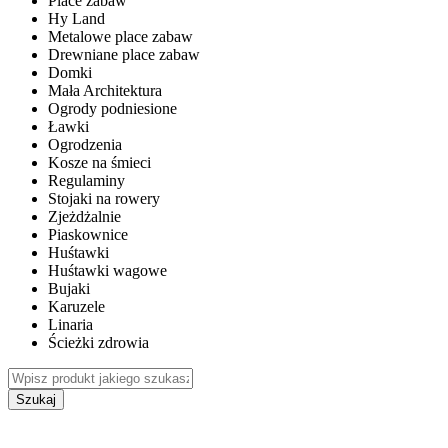
Place zabaw
Hy Land
Metalowe place zabaw
Drewniane place zabaw
Domki
Mała Architektura
Ogrody podniesione
Ławki
Ogrodzenia
Kosze na śmieci
Regulaminy
Stojaki na rowery
Zjeżdżalnie
Piaskownice
Huśtawki
Huśtawki wagowe
Bujaki
Karuzele
Linaria
Ścieżki zdrowia
Szukaj
WEWNĘTRZNE PLACE ZABAW