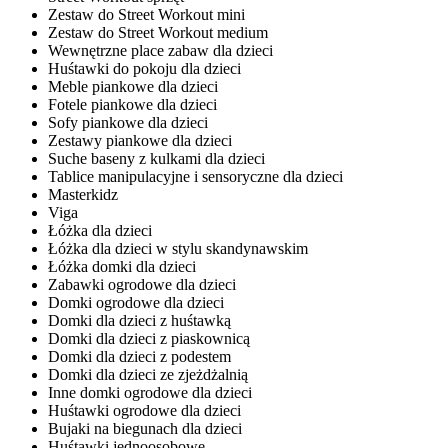
Zestaw do Street Workout mini
Zestaw do Street Workout medium
Wewnętrzne place zabaw dla dzieci
Huśtawki do pokoju dla dzieci
Meble piankowe dla dzieci
Fotele piankowe dla dzieci
Sofy piankowe dla dzieci
Zestawy piankowe dla dzieci
Suche baseny z kulkami dla dzieci
Tablice manipulacyjne i sensoryczne dla dzieci
Masterkidz
Viga
Łóżka dla dzieci
Łóżka dla dzieci w stylu skandynawskim
Łóżka domki dla dzieci
Zabawki ogrodowe dla dzieci
Domki ogrodowe dla dzieci
Domki dla dzieci z huśtawką
Domki dla dzieci z piaskownicą
Domki dla dzieci z podestem
Domki dla dzieci ze zjeżdżalnią
Inne domki ogrodowe dla dzieci
Huśtawki ogrodowe dla dzieci
Bujaki na biegunach dla dzieci
Huśtawki jednoosobowe