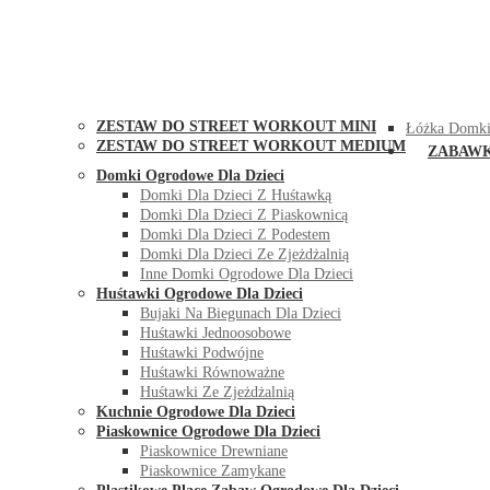
STREET WORKOUT
KONTAK
ZESTAW DO STREET WORKOUT MINI
Łóżka Domki
ZESTAW DO STREET WORKOUT MEDIUM
ZABAW
Domki Ogrodowe Dla Dzieci
Domki Dla Dzieci Z Huśtawką
Domki Dla Dzieci Z Piaskownicą
Domki Dla Dzieci Z Podestem
Domki Dla Dzieci Ze Zjeżdżalnią
Inne Domki Ogrodowe Dla Dzieci
Huśtawki Ogrodowe Dla Dzieci
Bujaki Na Biegunach Dla Dzieci
Huśtawki Jednoosobowe
Huśtawki Podwójne
Huśtawki Równoważne
Huśtawki Ze Zjeżdżalnią
Kuchnie Ogrodowe Dla Dzieci
Piaskownice Ogrodowe Dla Dzieci
Piaskownice Drewniane
Piaskownice Zamykane