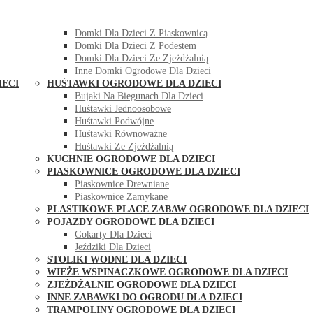
DOMKI OGRODOWE DLA DZIECI
Domki Dla Dzieci Z Huśtawką
Domki Dla Dzieci Z Piaskownicą
Domki Dla Dzieci Z Podestem
Domki Dla Dzieci Ze Zjeżdżalnią
Inne Domki Ogrodowe Dla Dzieci
IECI
HUŚTAWKI OGRODOWE DLA DZIECI
Bujaki Na Biegunach Dla Dzieci
Huśtawki Jednoosobowe
Huśtawki Podwójne
Huśtawki Równoważne
Huśtawki Ze Zjeżdżalnią
KUCHNIE OGRODOWE DLA DZIECI
PIASKOWNICE OGRODOWE DLA DZIECI
Piaskownice Drewniane
Piaskownice Zamykane
PLASTIKOWE PLACE ZABAW OGRODOWE DLA DZIECI
POJAZDY OGRODOWE DLA DZIECI
Gokarty Dla Dzieci
Jeździki Dla Dzieci
STOLIKI WODNE DLA DZIECI
WIEŻE WSPINACZKOWE OGRODOWE DLA DZIECI
ZJEŻDŻALNIE OGRODOWE DLA DZIECI
INNE ZABAWKI DO OGRODU DLA DZIECI
TRAMPOLINY OGRODOWE DLA DZIECI