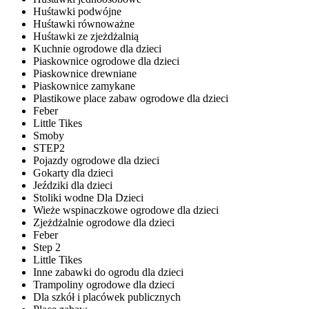
Huśtawki podwójne
Huśtawki równoważne
Huśtawki ze zjeżdżalnią
Kuchnie ogrodowe dla dzieci
Piaskownice ogrodowe dla dzieci
Piaskownice drewniane
Piaskownice zamykane
Plastikowe place zabaw ogrodowe dla dzieci
Feber
Little Tikes
Smoby
STEP2
Pojazdy ogrodowe dla dzieci
Gokarty dla dzieci
Jeździki dla dzieci
Stoliki wodne Dla Dzieci
Wieże wspinaczkowe ogrodowe dla dzieci
Zjeżdżalnie ogrodowe dla dzieci
Feber
Step 2
Little Tikes
Inne zabawki do ogrodu dla dzieci
Trampoliny ogrodowe dla dzieci
Dla szkół i placówek publicznych