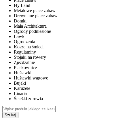
Place zabaw
Hy Land
Metalowe place zabaw
Drewniane place zabaw
Domki
Mała Architektura
Ogrody podniesione
Ławki
Ogrodzenia
Kosze na śmieci
Regulaminy
Stojaki na rowery
Zjeżdżalnie
Piaskownice
Huśtawki
Huśtawki wagowe
Bujaki
Karuzele
Linaria
Ścieżki zdrowia
Szukaj
WEWNĘTRZNE PLACE ZABAW