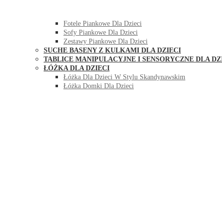
HUŚTAWKI DO POKOJU DLA DZIECI
MEBLE PIANKOWE DLA DZIECI
Fotele Piankowe Dla Dzieci
Sofy Piankowe Dla Dzieci
Zestawy Piankowe Dla Dzieci
SUCHE BASENY Z KULKAMI DLA DZIECI
TABLICE MANIPULACYJNE I SENSORYCZNE DLA DZ
ŁÓŻKA DLA DZIECI
Łóżka Dla Dzieci W Stylu Skandynawskim
Łóżka Domki Dla Dzieci