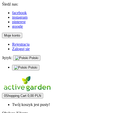
Śledź nas:
facebook
instagram
pinterest
google
Moje konto
Rejestracja
Zaloguj się
Język:
Polski
Polski
0
Shopping Cart
0,00 PLN
Twój koszyk jest pusty!