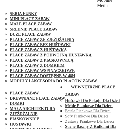
Mobilne
PLACE ZABAW FUNGOO
Menu
SERIA MAX-PLAY
SERIA FUNKY
MINI PLACE ZABAW
MAŁE PLACE ZABAW
ŚREDNIE PLACE ZABAW
DUŻE PLACE ZABAW
PLACE ZABAW ZE ZJEŻDŻALNIĄ
PLACE ZABAW BEZ HUŚTAWKI
PLACE ZABAW Z HUŚTAWKĄ
PLACE ZABAW Z PODWÓJNĄ HUŚTAWKĄ
PLACE ZABAW Z PIASKOWNICĄ
PLACE ZABAW Z DOMKIEM
PLACE ZABAW WSPINACZKOWE
PLACE ZABAW DOSTĘPNE W 48H
MODUŁY I AKCESORIA DO PLACÓW ZABAW
PUBLICZNE
WEWNĘTRZNE PLACE
PLACE ZABAW
ZABAW
DREWNIANE PLACE ZABAW
Huśtawki Do Pokoju Dla Dzieci
DOMKI
Meble Piankowe Dla Dzieci
MAŁA ARCHITEKTURA
Fotele Piankowe Dla Dzieci
ZJEŻDŻALNIE
Sofy Piankowe Dla Dzieci
PIASKOWNICE
Zestawy Piankowe Dla Dzieci
HUŚTAWKI
Suche Baseny Z Kulkami Dla