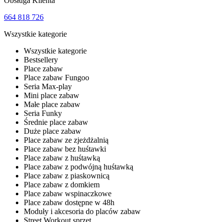
Obsługa Klienta
664 818 726
Wszystkie kategorie
Wszystkie kategorie
Bestsellery
Place zabaw
Place zabaw Fungoo
Seria Max-play
Mini place zabaw
Małe place zabaw
Seria Funky
Średnie place zabaw
Duże place zabaw
Place zabaw ze zjeżdżalnią
Place zabaw bez huśtawki
Place zabaw z huśtawką
Place zabaw z podwójną huśtawką
Place zabaw z piaskownicą
Place zabaw z domkiem
Place zabaw wspinaczkowe
Place zabaw dostępne w 48h
Moduły i akcesoria do placów zabaw
Street Workout sprzęt