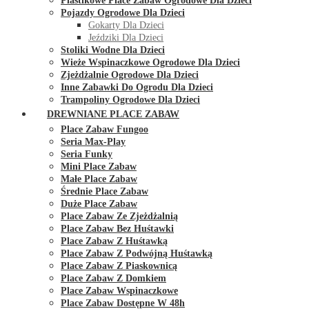
Plastikowe Place Zabaw Ogrodowe Dla Dzieci
Pojazdy Ogrodowe Dla Dzieci
Gokarty Dla Dzieci
Jeździki Dla Dzieci
Stoliki Wodne Dla Dzieci
Wieże Wspinaczkowe Ogrodowe Dla Dzieci
Zjeżdżalnie Ogrodowe Dla Dzieci
Inne Zabawki Do Ogrodu Dla Dzieci
Trampoliny Ogrodowe Dla Dzieci
DREWNIANE PLACE ZABAW
Place Zabaw Fungoo
Seria Max-Play
Seria Funky
Mini Place Zabaw
Małe Place Zabaw
Średnie Place Zabaw
Duże Place Zabaw
Place Zabaw Ze Zjeżdżalnią
Place Zabaw Bez Huśtawki
Place Zabaw Z Huśtawką
Place Zabaw Z Podwójną Huśtawką
Place Zabaw Z Piaskownicą
Place Zabaw Z Domkiem
Place Zabaw Wspinaczkowe
Place Zabaw Dostępne W 48h