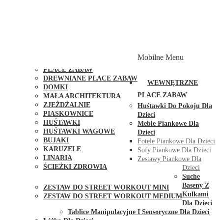
PLACE ZABAW Z PODWÓJNĄ HUŚTAWKĄ
PLACE ZABAW Z PIASKOWNICĄ
PLACE ZABAW Z DOMKIEM
PLACE ZABAW WSPINACZKOWE
PLACE ZABAW DOSTĘPNE W 48H
MODUŁY I AKCESORIA DO PLACÓW ZABAW
Mobilne Menu
PUBLICZNE
PLACE ZABAW
DREWNIANE PLACE ZABAW
WEWNĘTRZNE
DOMKI
PLACE ZABAW
MAŁA ARCHITEKTURA
ZJEŻDŻALNIE
Huśtawki Do Pokoju Dla
PIASKOWNICE
Dzieci
HUŚTAWKI
Meble Piankowe Dla
HUŚTAWKI WAGOWE
Dzieci
BUJAKI
Fotele Piankowe Dla Dzieci
KARUZELE
Sofy Piankowe Dla Dzieci
LINARIA
Zestawy Piankowe Dla
ŚCIEŻKI ZDROWIA
Dzieci
STREET WORKOUT
Suche
Baseny Z
ZESTAW DO STREET WORKOUT MINI
Kulkami
ZESTAW DO STREET WORKOUT MEDIUM
Dla Dzieci
KONTAKT
Tablice Manipulacyjne I Sensoryczne Dla Dzieci