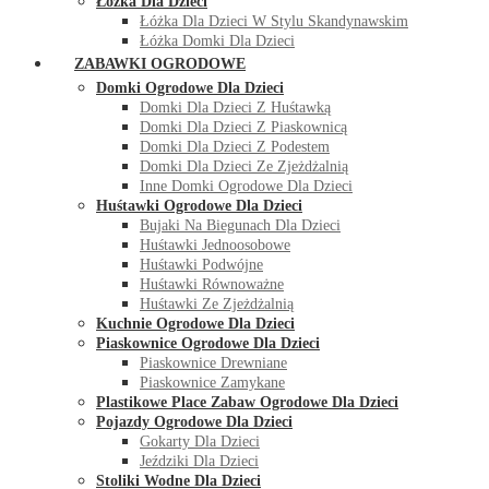
Łóżka Dla Dzieci
Łóżka Dla Dzieci W Stylu Skandynawskim
Łóżka Domki Dla Dzieci
ZABAWKI OGRODOWE
Domki Ogrodowe Dla Dzieci
Domki Dla Dzieci Z Huśtawką
Domki Dla Dzieci Z Piaskownicą
Domki Dla Dzieci Z Podestem
Domki Dla Dzieci Ze Zjeżdżalnią
Inne Domki Ogrodowe Dla Dzieci
Huśtawki Ogrodowe Dla Dzieci
Bujaki Na Biegunach Dla Dzieci
Huśtawki Jednoosobowe
Huśtawki Podwójne
Huśtawki Równoważne
Huśtawki Ze Zjeżdżalnią
Kuchnie Ogrodowe Dla Dzieci
Piaskownice Ogrodowe Dla Dzieci
Piaskownice Drewniane
Piaskownice Zamykane
Plastikowe Place Zabaw Ogrodowe Dla Dzieci
Pojazdy Ogrodowe Dla Dzieci
Gokarty Dla Dzieci
Jeździki Dla Dzieci
Stoliki Wodne Dla Dzieci