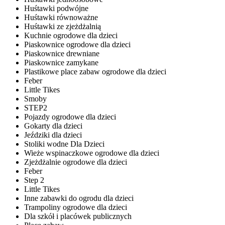
Huśtawki podwójne
Huśtawki równoważne
Huśtawki ze zjeżdżalnią
Kuchnie ogrodowe dla dzieci
Piaskownice ogrodowe dla dzieci
Piaskownice drewniane
Piaskownice zamykane
Plastikowe place zabaw ogrodowe dla dzieci
Feber
Little Tikes
Smoby
STEP2
Pojazdy ogrodowe dla dzieci
Gokarty dla dzieci
Jeździki dla dzieci
Stoliki wodne Dla Dzieci
Wieże wspinaczkowe ogrodowe dla dzieci
Zjeżdżalnie ogrodowe dla dzieci
Feber
Step 2
Little Tikes
Inne zabawki do ogrodu dla dzieci
Trampoliny ogrodowe dla dzieci
Dla szkół i placówek publicznych