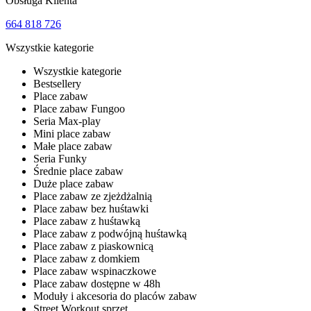
Obsługa Klienta
664 818 726
Wszystkie kategorie
Wszystkie kategorie
Bestsellery
Place zabaw
Place zabaw Fungoo
Seria Max-play
Mini place zabaw
Małe place zabaw
Seria Funky
Średnie place zabaw
Duże place zabaw
Place zabaw ze zjeżdżalnią
Place zabaw bez huśtawki
Place zabaw z huśtawką
Place zabaw z podwójną huśtawką
Place zabaw z piaskownicą
Place zabaw z domkiem
Place zabaw wspinaczkowe
Place zabaw dostępne w 48h
Moduły i akcesoria do placów zabaw
Street Workout sprzęt