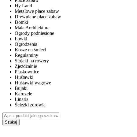
Place zabaw
Hy Land
Metalowe place zabaw
Drewniane place zabaw
Domki
Mała Architektura
Ogrody podniesione
Ławki
Ogrodzenia
Kosze na śmieci
Regulaminy
Stojaki na rowery
Zjeżdżalnie
Piaskownice
Huśtawki
Huśtawki wagowe
Bujaki
Karuzele
Linaria
Ścieżki zdrowia
Szukaj
WEWNĘTRZNE PLACE ZABAW