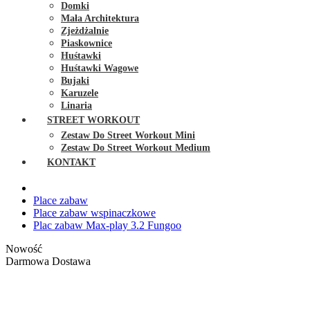
Domki
Mała Architektura
Zjeżdżalnie
Piaskownice
Huśtawki
Huśtawki Wagowe
Bujaki
Karuzele
Linaria
STREET WORKOUT
Zestaw Do Street Workout Mini
Zestaw Do Street Workout Medium
KONTAKT
Place zabaw
Place zabaw wspinaczkowe
Plac zabaw Max-play 3.2 Fungoo
Nowość
Darmowa Dostawa