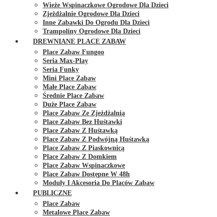
Wieże Wspinaczkowe Ogrodowe Dla Dzieci
Zjeżdżalnie Ogrodowe Dla Dzieci
Inne Zabawki Do Ogrodu Dla Dzieci
Trampoliny Ogrodowe Dla Dzieci
DREWNIANE PLACE ZABAW
Place Zabaw Fungoo
Seria Max-Play
Seria Funky
Mini Place Zabaw
Małe Place Zabaw
Średnie Place Zabaw
Duże Place Zabaw
Place Zabaw Ze Zjeżdżalnią
Place Zabaw Bez Huśtawki
Place Zabaw Z Huśtawką
Place Zabaw Z Podwójną Huśtawką
Place Zabaw Z Piaskownicą
Place Zabaw Z Domkiem
Place Zabaw Wspinaczkowe
Place Zabaw Dostępne W 48h
Moduły I Akcesoria Do Placów Zabaw
PUBLICZNE
Place Zabaw
Metalowe Place Zabaw