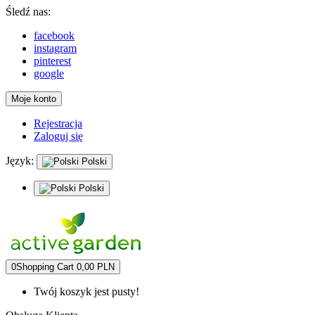
Śledź nas:
facebook
instagram
pinterest
google
Moje konto
Rejestracja
Zaloguj się
Język:
Polski
Polski
0
Shopping Cart
0,00 PLN
Twój koszyk jest pusty!