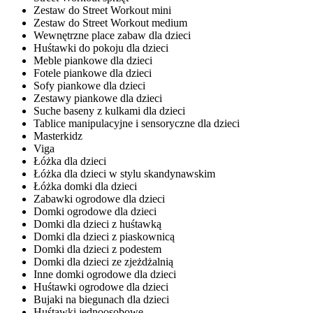
Zestaw do Street Workout mini
Zestaw do Street Workout medium
Wewnętrzne place zabaw dla dzieci
Huśtawki do pokoju dla dzieci
Meble piankowe dla dzieci
Fotele piankowe dla dzieci
Sofy piankowe dla dzieci
Zestawy piankowe dla dzieci
Suche baseny z kulkami dla dzieci
Tablice manipulacyjne i sensoryczne dla dzieci
Masterkidz
Viga
Łóżka dla dzieci
Łóżka dla dzieci w stylu skandynawskim
Łóżka domki dla dzieci
Zabawki ogrodowe dla dzieci
Domki ogrodowe dla dzieci
Domki dla dzieci z huśtawką
Domki dla dzieci z piaskownicą
Domki dla dzieci z podestem
Domki dla dzieci ze zjeżdżalnią
Inne domki ogrodowe dla dzieci
Huśtawki ogrodowe dla dzieci
Bujaki na biegunach dla dzieci
Huśtawki jednoosobowe