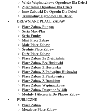
Wieże Wspinaczkowe Ogrodowe Dla Dzieci
Zjeżdżalnie Ogrodowe Dla Dzieci
Inne Zabawki Do Ogrodu Dla Dzieci
Trampoliny Ogrodowe Dla Dzieci
DREWNIANE PLACE ZABAW
Place Zabaw Fungoo
Seria Max-Play
Seria Funky
Mini Place Zabaw
Małe Place Zabaw
Średnie Place Zabaw
Duże Place Zabaw
Place Zabaw Ze Zjeżdżalnią
Place Zabaw Bez Huśtawki
Place Zabaw Z Huśtawką
Place Zabaw Z Podwójną Huśtawką
Place Zabaw Z Piaskownicą
Place Zabaw Z Domkiem
Place Zabaw Wspinaczkowe
Place Zabaw Dostępne W 48h
Moduły I Akcesoria Do Placów Zabaw
PUBLICZNE
Place Zabaw
Metalowe Place Zabaw