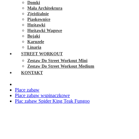
Domki
Mała Architektura
Zjeżdżalnie
Piaskownice
Huśtawki
Huśtawki Wagowe
Bujaki
Karuzele
Linaria
STREET WORKOUT
Zestaw Do Street Workout Mini
Zestaw Do Street Workout Medium
KONTAKT
Place zabaw
Place zabaw wspinaczkowe
Plac zabaw Spider King Teak Fungoo