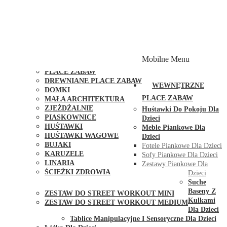
PLACE ZABAW Z PODWÓJNĄ HUŚTAWKĄ
PLACE ZABAW Z PIASKOWNICĄ
PLACE ZABAW Z DOMKIEM
PLACE ZABAW WSPINACZKOWE
PLACE ZABAW DOSTĘPNE W 48H
MODUŁY I AKCESORIA DO PLACÓW ZABAW
Mobilne Menu
PUBLICZNE
PLACE ZABAW
DREWNIANE PLACE ZABAW
WEWNĘTRZNE
DOMKI
PLACE ZABAW
MAŁA ARCHITEKTURA
ZJEŻDŻALNIE
Huśtawki Do Pokoju Dla
PIASKOWNICE
Dzieci
HUŚTAWKI
Meble Piankowe Dla
HUŚTAWKI WAGOWE
Dzieci
BUJAKI
Fotele Piankowe Dla Dzieci
KARUZELE
Sofy Piankowe Dla Dzieci
LINARIA
Zestawy Piankowe Dla
ŚCIEŻKI ZDROWIA
Dzieci
STREET WORKOUT
Suche
Baseny Z
ZESTAW DO STREET WORKOUT MINI
Kulkami
ZESTAW DO STREET WORKOUT MEDIUM
Dla Dzieci
KONTAKT
Tablice Manipulacyjne I Sensoryczne Dla Dzieci