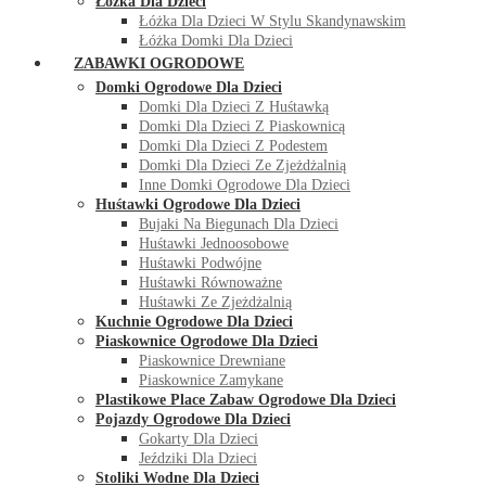
Łóżka Dla Dzieci
Łóżka Dla Dzieci W Stylu Skandynawskim
Łóżka Domki Dla Dzieci
ZABAWKI OGRODOWE
Domki Ogrodowe Dla Dzieci
Domki Dla Dzieci Z Huśtawką
Domki Dla Dzieci Z Piaskownicą
Domki Dla Dzieci Z Podestem
Domki Dla Dzieci Ze Zjeżdżalnią
Inne Domki Ogrodowe Dla Dzieci
Huśtawki Ogrodowe Dla Dzieci
Bujaki Na Biegunach Dla Dzieci
Huśtawki Jednoosobowe
Huśtawki Podwójne
Huśtawki Równoważne
Huśtawki Ze Zjeżdżalnią
Kuchnie Ogrodowe Dla Dzieci
Piaskownice Ogrodowe Dla Dzieci
Piaskownice Drewniane
Piaskownice Zamykane
Plastikowe Place Zabaw Ogrodowe Dla Dzieci
Pojazdy Ogrodowe Dla Dzieci
Gokarty Dla Dzieci
Jeździki Dla Dzieci
Stoliki Wodne Dla Dzieci