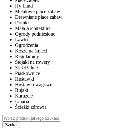
Place zabaw
Hy Land
Metalowe place zabaw
Drewniane place zabaw
Domki
Mała Architektura
Ogrody podniesione
Ławki
Ogrodzenia
Kosze na śmieci
Regulaminy
Stojaki na rowery
Zjeżdżalnie
Piaskownice
Huśtawki
Huśtawki wagowe
Bujaki
Karuzele
Linaria
Ścieżki zdrowia
Szukaj
WEWNĘTRZNE PLACE ZABAW