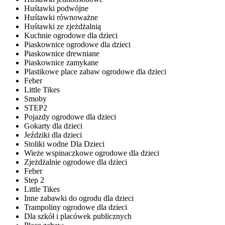
Huśtawki podwójne
Huśtawki równoważne
Huśtawki ze zjeżdżalnią
Kuchnie ogrodowe dla dzieci
Piaskownice ogrodowe dla dzieci
Piaskownice drewniane
Piaskownice zamykane
Plastikowe place zabaw ogrodowe dla dzieci
Feber
Little Tikes
Smoby
STEP2
Pojazdy ogrodowe dla dzieci
Gokarty dla dzieci
Jeździki dla dzieci
Stoliki wodne Dla Dzieci
Wieże wspinaczkowe ogrodowe dla dzieci
Zjeżdżalnie ogrodowe dla dzieci
Feber
Step 2
Little Tikes
Inne zabawki do ogrodu dla dzieci
Trampoliny ogrodowe dla dzieci
Dla szkół i placówek publicznych