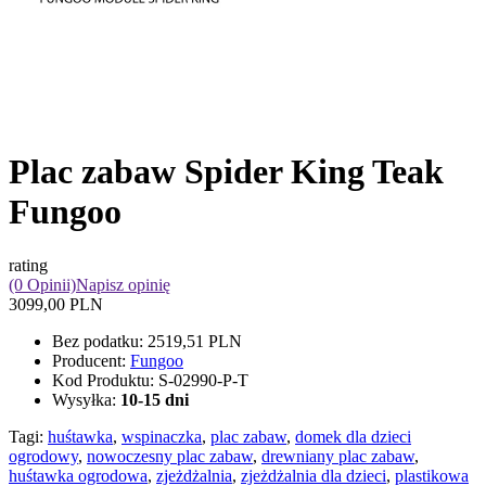
Plac zabaw Spider King Teak
Fungoo
rating
(0 Opinii)
Napisz opinię
3099,00 PLN
Bez podatku:
2519,51 PLN
Producent:
Fungoo
Kod Produktu:
S-02990-P-T
Wysyłka:
10-15 dni
Tagi:
huśtawka
,
wspinaczka
,
plac zabaw
,
domek dla dzieci
ogrodowy
,
nowoczesny plac zabaw
,
drewniany plac zabaw
,
huśtawka ogrodowa
,
zjeżdżalnia
,
zjeżdżalnia dla dzieci
,
plastikowa