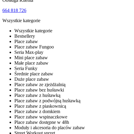
Obsługa Klienta
664 818 726
Wszystkie kategorie
Wszystkie kategorie
Bestsellery
Place zabaw
Place zabaw Fungoo
Seria Max-play
Mini place zabaw
Małe place zabaw
Seria Funky
Średnie place zabaw
Duże place zabaw
Place zabaw ze zjeżdżalnią
Place zabaw bez huśtawki
Place zabaw z huśtawką
Place zabaw z podwójną huśtawką
Place zabaw z piaskownicą
Place zabaw z domkiem
Place zabaw wspinaczkowe
Place zabaw dostępne w 48h
Moduły i akcesoria do placów zabaw
Street Workout sprzęt