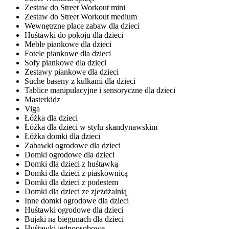
Zestaw do Street Workout mini
Zestaw do Street Workout medium
Wewnętrzne place zabaw dla dzieci
Huśtawki do pokoju dla dzieci
Meble piankowe dla dzieci
Fotele piankowe dla dzieci
Sofy piankowe dla dzieci
Zestawy piankowe dla dzieci
Suche baseny z kulkami dla dzieci
Tablice manipulacyjne i sensoryczne dla dzieci
Masterkidz
Viga
Łóżka dla dzieci
Łóżka dla dzieci w stylu skandynawskim
Łóżka domki dla dzieci
Zabawki ogrodowe dla dzieci
Domki ogrodowe dla dzieci
Domki dla dzieci z huśtawką
Domki dla dzieci z piaskownicą
Domki dla dzieci z podestem
Domki dla dzieci ze zjeżdżalnią
Inne domki ogrodowe dla dzieci
Huśtawki ogrodowe dla dzieci
Bujaki na biegunach dla dzieci
Huśtawki jednoosobowe