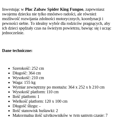
Inwestując w
Plac Zabaw Spider King Fungoo
, zapewniasz
swojemu dziecku nie tylko mnóstwo radości, ale również
możliwość rozwijania zdolności motorycznych, koordynacji i
pewności siebie. To idealny wybór dla rodziców pragnących, aby
ich dzieci spędzały czas na świeżym powietrzu, bawiąc się i ucząc
jednocześnie.
Dane techniczne:
Szerokość: 252 cm
Długość: 364 cm
Wysokość: 210 cm
Waga: 155 kg
Wymiar zewnętrzny po montażu: 364 x 252 x h 210 cm
Wysokość platform: 110 cm
Ilość platform: 1
Wielkość platform: 120 x 100 cm
Długość ślizgu: -
Ilość stanowisk huśtawki: 2
Maksymalna ilość użytkowników w tym samym czasie: 7