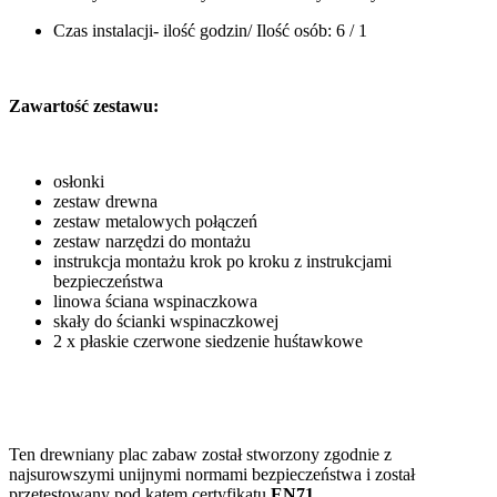
Czas instalacji- ilość godzin/ Ilość osób: 6 / 1
Zawartość zestawu:
osłonki
zestaw drewna
zestaw metalowych połączeń
zestaw narzędzi do montażu
instrukcja montażu krok po kroku z instrukcjami
bezpieczeństwa
linowa ściana wspinaczkowa
skały do ścianki wspinaczkowej
2 x płaskie czerwone siedzenie huśtawkowe
Ten drewniany plac zabaw został stworzony zgodnie z
najsurowszymi unijnymi normami bezpieczeństwa i został
przetestowany pod kątem certyfikatu
EN71
.