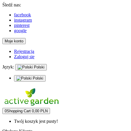
Śledź nas:
facebook
instagram
pinterest
google
Moje konto
Rejestracja
Zaloguj się
Język:
Polski
Polski
0
Shopping Cart
0,00 PLN
Twój koszyk jest pusty!