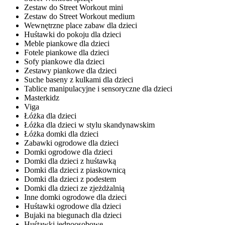
Zestaw do Street Workout mini
Zestaw do Street Workout medium
Wewnętrzne place zabaw dla dzieci
Huśtawki do pokoju dla dzieci
Meble piankowe dla dzieci
Fotele piankowe dla dzieci
Sofy piankowe dla dzieci
Zestawy piankowe dla dzieci
Suche baseny z kulkami dla dzieci
Tablice manipulacyjne i sensoryczne dla dzieci
Masterkidz
Viga
Łóżka dla dzieci
Łóżka dla dzieci w stylu skandynawskim
Łóżka domki dla dzieci
Zabawki ogrodowe dla dzieci
Domki ogrodowe dla dzieci
Domki dla dzieci z huśtawką
Domki dla dzieci z piaskownicą
Domki dla dzieci z podestem
Domki dla dzieci ze zjeżdżalnią
Inne domki ogrodowe dla dzieci
Huśtawki ogrodowe dla dzieci
Bujaki na biegunach dla dzieci
Huśtawki jednoosobowe