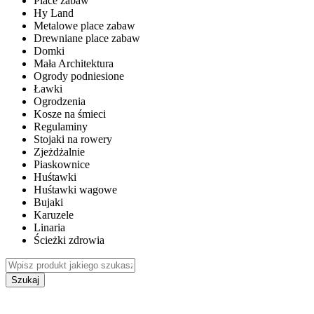
Place zabaw
Hy Land
Metalowe place zabaw
Drewniane place zabaw
Domki
Mała Architektura
Ogrody podniesione
Ławki
Ogrodzenia
Kosze na śmieci
Regulaminy
Stojaki na rowery
Zjeżdżalnie
Piaskownice
Huśtawki
Huśtawki wagowe
Bujaki
Karuzele
Linaria
Ścieżki zdrowia
Szukaj
WEWNĘTRZNE PLACE ZABAW