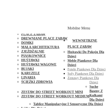
PLACE ZABAW Z PODWÓJNĄ HUŚTAWKĄ
PLACE ZABAW Z PIASKOWNICĄ
PLACE ZABAW Z DOMKIEM
PLACE ZABAW WSPINACZKOWE
PLACE ZABAW DOSTĘPNE W 48H
MODUŁY I AKCESORIA DO PLACÓW ZABAW
Mobilne Menu
PUBLICZNE
PLACE ZABAW
DREWNIANE PLACE ZABAW
WEWNĘTRZNE
DOMKI
PLACE ZABAW
MAŁA ARCHITEKTURA
ZJEŻDŻALNIE
Huśtawki Do Pokoju Dla
PIASKOWNICE
Dzieci
HUŚTAWKI
Meble Piankowe Dla
HUŚTAWKI WAGOWE
Dzieci
BUJAKI
Fotele Piankowe Dla Dzieci
KARUZELE
Sofy Piankowe Dla Dzieci
LINARIA
Zestawy Piankowe Dla
ŚCIEŻKI ZDROWIA
Dzieci
STREET WORKOUT
Suche
Baseny Z
ZESTAW DO STREET WORKOUT MINI
Kulkami
ZESTAW DO STREET WORKOUT MEDIUM
Dla Dzieci
KONTAKT
Tablice Manipulacyjne I Sensoryczne Dla Dzieci