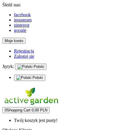
Śledź nas:
facebook
instagram
pinterest
google
Moje konto
Rejestracja
Zaloguj się
Język:
Polski
Polski
0
Shopping Cart
0,00 PLN
Twój koszyk jest pusty!