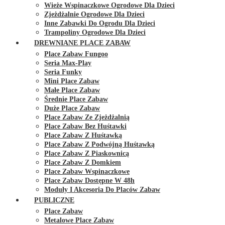
Wieże Wspinaczkowe Ogrodowe Dla Dzieci
Zjeżdżalnie Ogrodowe Dla Dzieci
Inne Zabawki Do Ogrodu Dla Dzieci
Trampoliny Ogrodowe Dla Dzieci
DREWNIANE PLACE ZABAW
Place Zabaw Fungoo
Seria Max-Play
Seria Funky
Mini Place Zabaw
Małe Place Zabaw
Średnie Place Zabaw
Duże Place Zabaw
Place Zabaw Ze Zjeżdżalnią
Place Zabaw Bez Huśtawki
Place Zabaw Z Huśtawką
Place Zabaw Z Podwójną Huśtawką
Place Zabaw Z Piaskownicą
Place Zabaw Z Domkiem
Place Zabaw Wspinaczkowe
Place Zabaw Dostępne W 48h
Moduły I Akcesoria Do Placów Zabaw
PUBLICZNE
Place Zabaw
Metalowe Place Zabaw