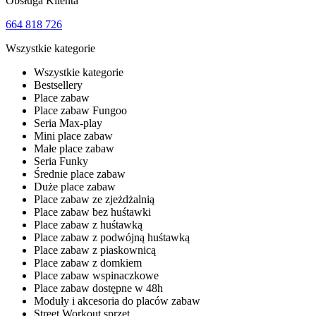
Obsługa Klienta
664 818 726
Wszystkie kategorie
Wszystkie kategorie
Bestsellery
Place zabaw
Place zabaw Fungoo
Seria Max-play
Mini place zabaw
Małe place zabaw
Seria Funky
Średnie place zabaw
Duże place zabaw
Place zabaw ze zjeżdżalnią
Place zabaw bez huśtawki
Place zabaw z huśtawką
Place zabaw z podwójną huśtawką
Place zabaw z piaskownicą
Place zabaw z domkiem
Place zabaw wspinaczkowe
Place zabaw dostępne w 48h
Moduły i akcesoria do placów zabaw
Street Workout sprzęt