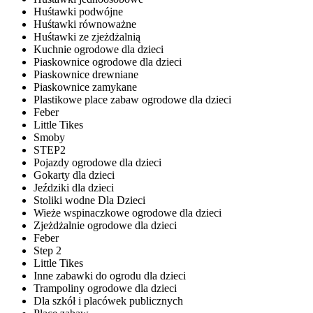
Huśtawki podwójne
Huśtawki równoważne
Huśtawki ze zjeżdżalnią
Kuchnie ogrodowe dla dzieci
Piaskownice ogrodowe dla dzieci
Piaskownice drewniane
Piaskownice zamykane
Plastikowe place zabaw ogrodowe dla dzieci
Feber
Little Tikes
Smoby
STEP2
Pojazdy ogrodowe dla dzieci
Gokarty dla dzieci
Jeździki dla dzieci
Stoliki wodne Dla Dzieci
Wieże wspinaczkowe ogrodowe dla dzieci
Zjeżdżalnie ogrodowe dla dzieci
Feber
Step 2
Little Tikes
Inne zabawki do ogrodu dla dzieci
Trampoliny ogrodowe dla dzieci
Dla szkół i placówek publicznych