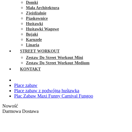
Domki
Mała Architektura
Zjeżdżalnie
Piaskownice
Huśtawki
Huśtawki Wagowe
Bujaki
Karuzele
Linaria
STREET WORKOUT
Zestaw Do Street Workout Mini
Zestaw Do Street Workout Medium
KONTAKT
Place zabaw
Place zabaw z podwójną huśtawką
Plac Zabaw Maxi Funny Carnival Fungoo
Nowość
Darmowa Dostawa