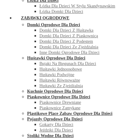
Łóżka Dla Dzieci
Łóżka Dla Dzieci W Stylu Skandynawskim
Łóżka Domki Dla Dzieci
ZABAWKI OGRODOWE
Domki Ogrodowe Dla Dzieci
Domki Dla Dzieci Z Huśtawką
Domki Dla Dzieci Z Piaskownicą
Domki Dla Dzieci Z Podestem
Domki Dla Dzieci Ze Zjeżdżalnią
Inne Domki Ogrodowe Dla Dzieci
Huśtawki Ogrodowe Dla Dzieci
Bujaki Na Biegunach Dla Dzieci
Huśtawki Jednoosobowe
Huśtawki Podwójne
Huśtawki Równoważne
Huśtawki Ze Zjeżdżalnią
Kuchnie Ogrodowe Dla Dzieci
Piaskownice Ogrodowe Dla Dzieci
Piaskownice Drewniane
Piaskownice Zamykane
Plastikowe Place Zabaw Ogrodowe Dla Dzieci
Pojazdy Ogrodowe Dla Dzieci
Gokarty Dla Dzieci
Jeździki Dla Dzieci
Stoliki Wodne Dla Dzieci