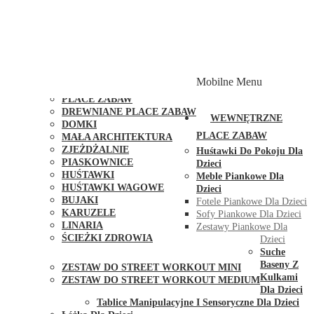
PLACE ZABAW Z PODWÓJNĄ HUŚTAWKĄ
PLACE ZABAW Z PIASKOWNICĄ
PLACE ZABAW Z DOMKIEM
PLACE ZABAW WSPINACZKOWE
PLACE ZABAW DOSTĘPNE W 48H
MODUŁY I AKCESORIA DO PLACÓW ZABAW
Mobilne Menu
PUBLICZNE
PLACE ZABAW
DREWNIANE PLACE ZABAW
WEWNĘTRZNE
DOMKI
PLACE ZABAW
MAŁA ARCHITEKTURA
ZJEŻDŻALNIE
Huśtawki Do Pokoju Dla
PIASKOWNICE
Dzieci
HUŚTAWKI
Meble Piankowe Dla
HUŚTAWKI WAGOWE
Dzieci
BUJAKI
Fotele Piankowe Dla Dzieci
KARUZELE
Sofy Piankowe Dla Dzieci
LINARIA
Zestawy Piankowe Dla
ŚCIEŻKI ZDROWIA
Dzieci
STREET WORKOUT
Suche
Baseny Z
ZESTAW DO STREET WORKOUT MINI
Kulkami
ZESTAW DO STREET WORKOUT MEDIUM
Dla Dzieci
KONTAKT
Tablice Manipulacyjne I Sensoryczne Dla Dzieci