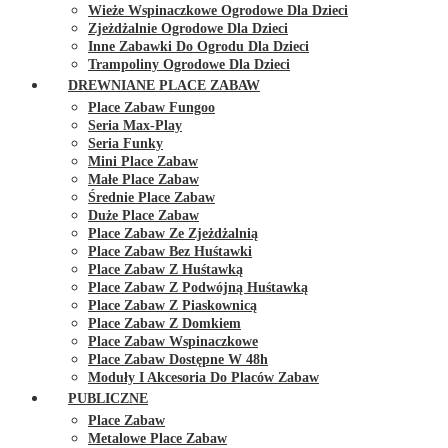
Wieże Wspinaczkowe Ogrodowe Dla Dzieci
Zjeżdżalnie Ogrodowe Dla Dzieci
Inne Zabawki Do Ogrodu Dla Dzieci
Trampoliny Ogrodowe Dla Dzieci
DREWNIANE PLACE ZABAW
Place Zabaw Fungoo
Seria Max-Play
Seria Funky
Mini Place Zabaw
Małe Place Zabaw
Średnie Place Zabaw
Duże Place Zabaw
Place Zabaw Ze Zjeżdżalnią
Place Zabaw Bez Huśtawki
Place Zabaw Z Huśtawką
Place Zabaw Z Podwójną Huśtawką
Place Zabaw Z Piaskownicą
Place Zabaw Z Domkiem
Place Zabaw Wspinaczkowe
Place Zabaw Dostępne W 48h
Moduły I Akcesoria Do Placów Zabaw
PUBLICZNE
Place Zabaw
Metalowe Place Zabaw