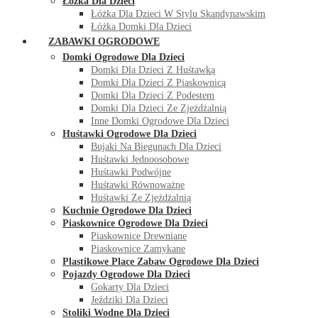
Łóżka Dla Dzieci
Łóżka Dla Dzieci W Stylu Skandynawskim
Łóżka Domki Dla Dzieci
ZABAWKI OGRODOWE
Domki Ogrodowe Dla Dzieci
Domki Dla Dzieci Z Huśtawką
Domki Dla Dzieci Z Piaskownicą
Domki Dla Dzieci Z Podestem
Domki Dla Dzieci Ze Zjeżdżalnią
Inne Domki Ogrodowe Dla Dzieci
Huśtawki Ogrodowe Dla Dzieci
Bujaki Na Biegunach Dla Dzieci
Huśtawki Jednoosobowe
Huśtawki Podwójne
Huśtawki Równoważne
Huśtawki Ze Zjeżdżalnią
Kuchnie Ogrodowe Dla Dzieci
Piaskownice Ogrodowe Dla Dzieci
Piaskownice Drewniane
Piaskownice Zamykane
Plastikowe Place Zabaw Ogrodowe Dla Dzieci
Pojazdy Ogrodowe Dla Dzieci
Gokarty Dla Dzieci
Jeździki Dla Dzieci
Stoliki Wodne Dla Dzieci