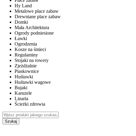
Place zabaw
Hy Land
Metalowe place zabaw
Drewniane place zabaw
Domki
Mała Architektura
Ogrody podniesione
Ławki
Ogrodzenia
Kosze na śmieci
Regulaminy
Stojaki na rowery
Zjeżdżalnie
Piaskownice
Huśtawki
Huśtawki wagowe
Bujaki
Karuzele
Linaria
Ścieżki zdrowia
Szukaj
WEWNĘTRZNE PLACE ZABAW