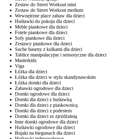
Zestaw do Street Workout mini
Zestaw do Street Workout medium
Wewnętrzne place zabaw dla dzieci
Huśtawki do pokoju dla dzieci
Meble piankowe dla dzieci
Fotele piankowe dla dzieci
Sofy piankowe dla dzieci
Zestawy piankowe dla dzieci
Suche baseny z kulkami dla dzieci
Tablice manipulacyjne i sensoryczne dla dzieci
Masterkidz
Viga
Łóżka dla dzieci
Łóżka dla dzieci w stylu skandynawskim
Łóżka domki dla dzieci
Zabawki ogrodowe dla dzieci
Domki ogrodowe dla dzieci
Domki dla dzieci z huśtawką
Domki dla dzieci z piaskownicą
Domki dla dzieci z podestem
Domki dla dzieci ze zjeżdżalnią
Inne domki ogrodowe dla dzieci
Huśtawki ogrodowe dla dzieci
Bujaki na biegunach dla dzieci
Huśtawki jednoosobowe