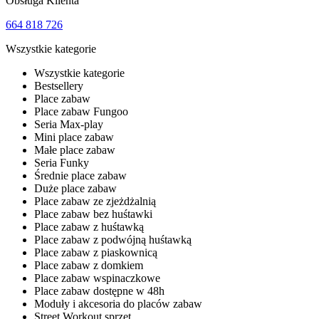
Obsługa Klienta
664 818 726
Wszystkie kategorie
Wszystkie kategorie
Bestsellery
Place zabaw
Place zabaw Fungoo
Seria Max-play
Mini place zabaw
Małe place zabaw
Seria Funky
Średnie place zabaw
Duże place zabaw
Place zabaw ze zjeżdżalnią
Place zabaw bez huśtawki
Place zabaw z huśtawką
Place zabaw z podwójną huśtawką
Place zabaw z piaskownicą
Place zabaw z domkiem
Place zabaw wspinaczkowe
Place zabaw dostępne w 48h
Moduły i akcesoria do placów zabaw
Street Workout sprzęt