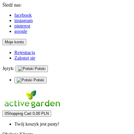
Śledź nas:
facebook
instagram
pinterest
google
Moje konto
Rejestracja
Zaloguj się
Język:
Polski
Polski
0
Shopping Cart
0,00 PLN
Twój koszyk jest pusty!