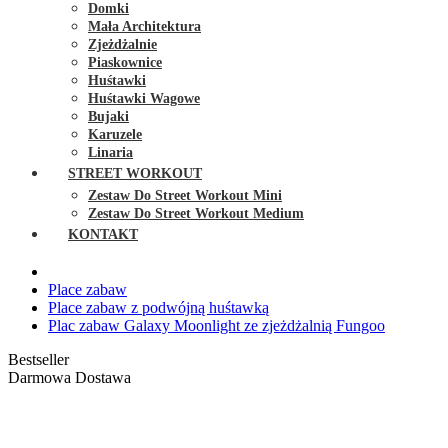
Domki
Mała Architektura
Zjeżdżalnie
Piaskownice
Huśtawki
Huśtawki Wagowe
Bujaki
Karuzele
Linaria
STREET WORKOUT
Zestaw Do Street Workout Mini
Zestaw Do Street Workout Medium
KONTAKT
Place zabaw
Place zabaw z podwójną huśtawką
Plac zabaw Galaxy Moonlight ze zjeżdżalnią Fungoo
Bestseller
Darmowa Dostawa