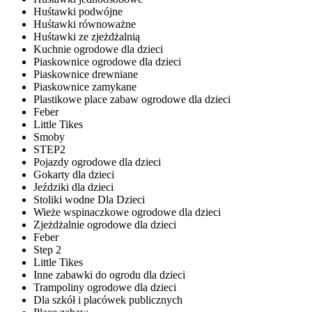
Huśtawki podwójne
Huśtawki równoważne
Huśtawki ze zjeżdżalnią
Kuchnie ogrodowe dla dzieci
Piaskownice ogrodowe dla dzieci
Piaskownice drewniane
Piaskownice zamykane
Plastikowe place zabaw ogrodowe dla dzieci
Feber
Little Tikes
Smoby
STEP2
Pojazdy ogrodowe dla dzieci
Gokarty dla dzieci
Jeździki dla dzieci
Stoliki wodne Dla Dzieci
Wieże wspinaczkowe ogrodowe dla dzieci
Zjeżdżalnie ogrodowe dla dzieci
Feber
Step 2
Little Tikes
Inne zabawki do ogrodu dla dzieci
Trampoliny ogrodowe dla dzieci
Dla szkół i placówek publicznych