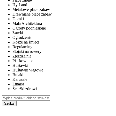
Place zabaw
Hy Land
Metalowe place zabaw
Drewniane place zabaw
Domki
Mała Architektura
Ogrody podniesione
Ławki
Ogrodzenia
Kosze na śmieci
Regulaminy
Stojaki na rowery
Zjeżdżalnie
Piaskownice
Huśtawki
Huśtawki wagowe
Bujaki
Karuzele
Linaria
Ścieżki zdrowia
Szukaj
WEWNĘTRZNE PLACE ZABAW