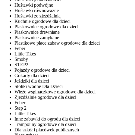
Huśtawki podwójne
Huśtawki równoważne
Huśtawki ze zjeżdżalnią
Kuchnie ogrodowe dla dzieci
Piaskownice ogrodowe dla dzieci
Piaskownice drewniane
Piaskownice zamykane
Plastikowe place zabaw ogrodowe dla dzieci
Feber
Little Tikes
Smoby
STEP2
Pojazdy ogrodowe dla dzieci
Gokarty dla dzieci
Jeździki dla dzieci
Stoliki wodne Dla Dzieci
Wieże wspinaczkowe ogrodowe dla dzieci
Zjeżdżalnie ogrodowe dla dzieci
Feber
Step 2
Little Tikes
Inne zabawki do ogrodu dla dzieci
Trampoliny ogrodowe dla dzieci
Dla szkół i placówek publicznych