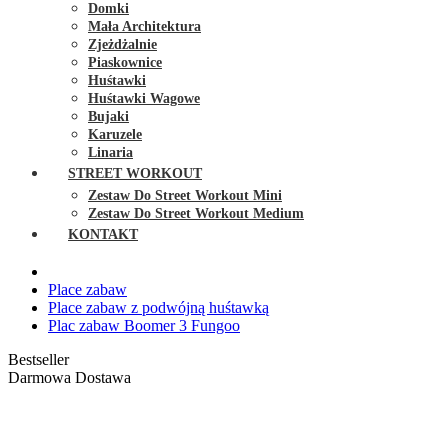
Domki
Mała Architektura
Zjeżdżalnie
Piaskownice
Huśtawki
Huśtawki Wagowe
Bujaki
Karuzele
Linaria
STREET WORKOUT
Zestaw Do Street Workout Mini
Zestaw Do Street Workout Medium
KONTAKT
Place zabaw
Place zabaw z podwójną huśtawką
Plac zabaw Boomer 3 Fungoo
Bestseller
Darmowa Dostawa