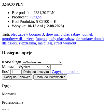
3249,00 PLN
Bez podatku:
2381,30 PLN
Producent:
Fungoo
Kod Produktu:
S-05100-P-K
Wysyłka:
10-15 dni (12.08.2026)
Tagi:
plac zabaw boomer 3
,
drewniany plac zabaw
,
domek
ogrodowy dla dzieci
,
fungoo
,
mały plac zabaw
,
drewniany domek
dla dzieci
,
zjeżdżalnia
,
małpi gaj
,
street workout
Dostępne opcje
Kolor ślizgu
Montaż
Ilość
Zapytaj o produkt
Dodaj do koszyka
Dodaj do Schowka
Dodaj do Porównania
Opcja
Montażu
Profesjonalna