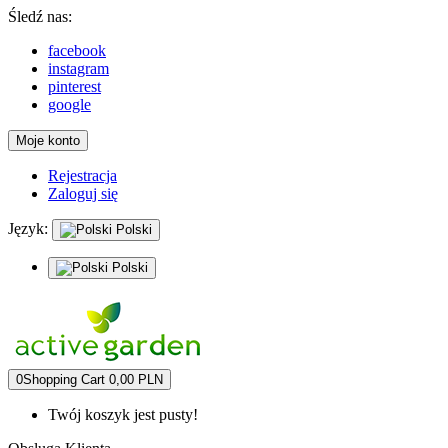
Śledź nas:
facebook
instagram
pinterest
google
Moje konto
Rejestracja
Zaloguj się
Język:
Polski
Polski
0
Shopping Cart
0,00 PLN
Twój koszyk jest pusty!