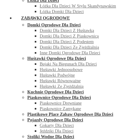
Łóżka Dla Dzieci
Łóżka Dla Dzieci W Stylu Skandynawskim
Łóżka Domki Dla Dzieci
ZABAWKI OGRODOWE
Domki Ogrodowe Dla Dzieci
Domki Dla Dzieci Z Huśtawką
Domki Dla Dzieci Z Piaskownicą
Domki Dla Dzieci Z Podestem
Domki Dla Dzieci Ze Zjeżdżalnią
Inne Domki Ogrodowe Dla Dzieci
Huśtawki Ogrodowe Dla Dzieci
Bujaki Na Biegunach Dla Dzieci
Huśtawki Jednoosobowe
Huśtawki Podwójne
Huśtawki Równoważne
Huśtawki Ze Zjeżdżalnią
Kuchnie Ogrodowe Dla Dzieci
Piaskownice Ogrodowe Dla Dzieci
Piaskownice Drewniane
Piaskownice Zamykane
Plastikowe Place Zabaw Ogrodowe Dla Dzieci
Pojazdy Ogrodowe Dla Dzieci
Gokarty Dla Dzieci
Jeździki Dla Dzieci
Stoliki Wodne Dla Dzieci