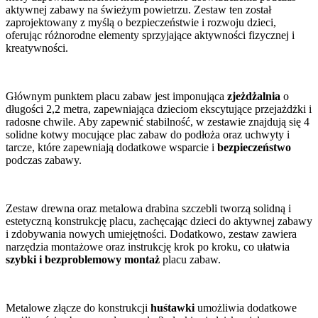
aktywnej zabawy na świeżym powietrzu. Zestaw ten został
zaprojektowany z myślą o bezpieczeństwie i rozwoju dzieci,
oferując różnorodne elementy sprzyjające aktywności fizycznej i
kreatywności.
Głównym punktem placu zabaw jest imponująca
zjeżdżalnia
o
długości 2,2 metra, zapewniająca dzieciom ekscytujące przejażdżki i
radosne chwile. Aby zapewnić stabilność, w zestawie znajdują się 4
solidne kotwy mocujące plac zabaw do podłoża oraz uchwyty i
tarcze, które zapewniają dodatkowe wsparcie i
bezpieczeństwo
podczas zabawy.
Zestaw drewna oraz metalowa drabina szczebli tworzą solidną i
estetyczną konstrukcję placu, zachęcając dzieci do aktywnej zabawy
i zdobywania nowych umiejętności. Dodatkowo, zestaw zawiera
narzędzia montażowe oraz instrukcję krok po kroku, co ułatwia
szybki i bezproblemowy montaż
placu zabaw.
Metalowe złącze do konstrukcji
huśtawki
umożliwia dodatkowe