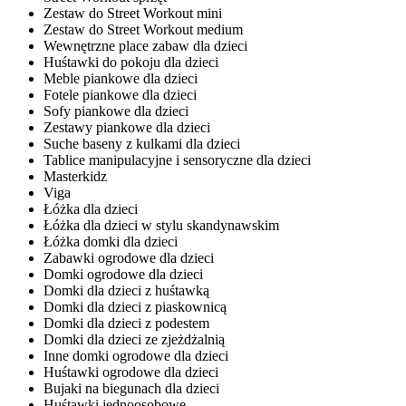
Zestaw do Street Workout mini
Zestaw do Street Workout medium
Wewnętrzne place zabaw dla dzieci
Huśtawki do pokoju dla dzieci
Meble piankowe dla dzieci
Fotele piankowe dla dzieci
Sofy piankowe dla dzieci
Zestawy piankowe dla dzieci
Suche baseny z kulkami dla dzieci
Tablice manipulacyjne i sensoryczne dla dzieci
Masterkidz
Viga
Łóżka dla dzieci
Łóżka dla dzieci w stylu skandynawskim
Łóżka domki dla dzieci
Zabawki ogrodowe dla dzieci
Domki ogrodowe dla dzieci
Domki dla dzieci z huśtawką
Domki dla dzieci z piaskownicą
Domki dla dzieci z podestem
Domki dla dzieci ze zjeżdżalnią
Inne domki ogrodowe dla dzieci
Huśtawki ogrodowe dla dzieci
Bujaki na biegunach dla dzieci
Huśtawki jednoosobowe