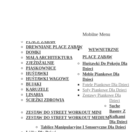
PLACE ZABAW Z PODWÓJNĄ HUŚTAWKĄ
PLACE ZABAW Z PIASKOWNICĄ
PLACE ZABAW Z DOMKIEM
PLACE ZABAW WSPINACZKOWE
PLACE ZABAW DOSTĘPNE W 48H
MODUŁY I AKCESORIA DO PLACÓW ZABAW
Mobilne Menu
PUBLICZNE
PLACE ZABAW
DREWNIANE PLACE ZABAW
WEWNĘTRZNE
DOMKI
PLACE ZABAW
MAŁA ARCHITEKTURA
ZJEŻDŻALNIE
Huśtawki Do Pokoju Dla
PIASKOWNICE
Dzieci
HUŚTAWKI
Meble Piankowe Dla
HUŚTAWKI WAGOWE
Dzieci
BUJAKI
Fotele Piankowe Dla Dzieci
KARUZELE
Sofy Piankowe Dla Dzieci
LINARIA
Zestawy Piankowe Dla
ŚCIEŻKI ZDROWIA
Dzieci
STREET WORKOUT
Suche
Baseny Z
ZESTAW DO STREET WORKOUT MINI
Kulkami
ZESTAW DO STREET WORKOUT MEDIUM
Dla Dzieci
KONTAKT
Tablice Manipulacyjne I Sensoryczne Dla Dzieci