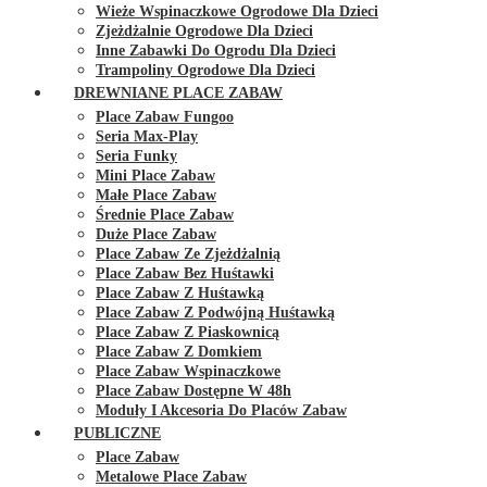
Wieże Wspinaczkowe Ogrodowe Dla Dzieci
Zjeżdżalnie Ogrodowe Dla Dzieci
Inne Zabawki Do Ogrodu Dla Dzieci
Trampoliny Ogrodowe Dla Dzieci
DREWNIANE PLACE ZABAW
Place Zabaw Fungoo
Seria Max-Play
Seria Funky
Mini Place Zabaw
Małe Place Zabaw
Średnie Place Zabaw
Duże Place Zabaw
Place Zabaw Ze Zjeżdżalnią
Place Zabaw Bez Huśtawki
Place Zabaw Z Huśtawką
Place Zabaw Z Podwójną Huśtawką
Place Zabaw Z Piaskownicą
Place Zabaw Z Domkiem
Place Zabaw Wspinaczkowe
Place Zabaw Dostępne W 48h
Moduły I Akcesoria Do Placów Zabaw
PUBLICZNE
Place Zabaw
Metalowe Place Zabaw