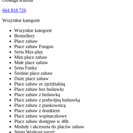
Obsługa Klienta
664 818 726
Wszystkie kategorie
Wszystkie kategorie
Bestsellery
Place zabaw
Place zabaw Fungoo
Seria Max-play
Mini place zabaw
Małe place zabaw
Seria Funky
Średnie place zabaw
Duże place zabaw
Place zabaw ze zjeżdżalnią
Place zabaw bez huśtawki
Place zabaw z huśtawką
Place zabaw z podwójną huśtawką
Place zabaw z piaskownicą
Place zabaw z domkiem
Place zabaw wspinaczkowe
Place zabaw dostępne w 48h
Moduły i akcesoria do placów zabaw
Street Workout sprzęt