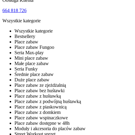
Obsługa Klienta
664 818 726
Wszystkie kategorie
Wszystkie kategorie
Bestsellery
Place zabaw
Place zabaw Fungoo
Seria Max-play
Mini place zabaw
Małe place zabaw
Seria Funky
Średnie place zabaw
Duże place zabaw
Place zabaw ze zjeżdżalnią
Place zabaw bez huśtawki
Place zabaw z huśtawką
Place zabaw z podwójną huśtawką
Place zabaw z piaskownicą
Place zabaw z domkiem
Place zabaw wspinaczkowe
Place zabaw dostępne w 48h
Moduły i akcesoria do placów zabaw
Street Workout sprzęt