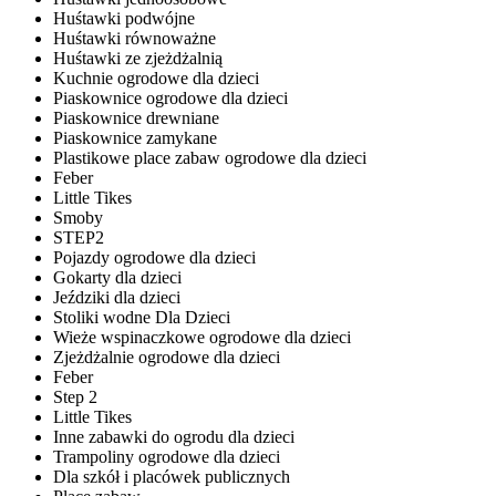
Huśtawki podwójne
Huśtawki równoważne
Huśtawki ze zjeżdżalnią
Kuchnie ogrodowe dla dzieci
Piaskownice ogrodowe dla dzieci
Piaskownice drewniane
Piaskownice zamykane
Plastikowe place zabaw ogrodowe dla dzieci
Feber
Little Tikes
Smoby
STEP2
Pojazdy ogrodowe dla dzieci
Gokarty dla dzieci
Jeździki dla dzieci
Stoliki wodne Dla Dzieci
Wieże wspinaczkowe ogrodowe dla dzieci
Zjeżdżalnie ogrodowe dla dzieci
Feber
Step 2
Little Tikes
Inne zabawki do ogrodu dla dzieci
Trampoliny ogrodowe dla dzieci
Dla szkół i placówek publicznych