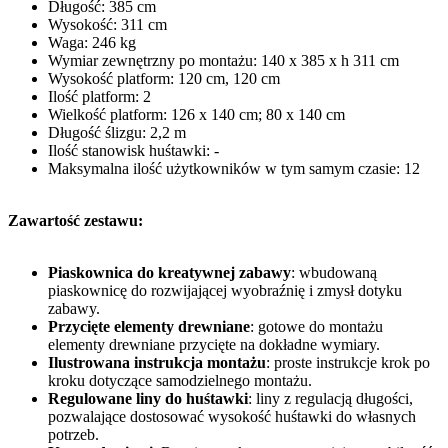
Długość: 385 cm
Wysokość: 311 cm
Waga: 246 kg
Wymiar zewnętrzny po montażu: 140 x 385 x h 311 cm
Wysokość platform: 120 cm, 120 cm
Ilość platform: 2
Wielkość platform: 126 x 140 cm; 80 x 140 cm
Długość ślizgu: 2,2 m
Ilość stanowisk huśtawki: -
Maksymalna ilość użytkowników w tym samym czasie: 12
Zawartość zestawu:
Piaskownica do kreatywnej zabawy
: wbudowaną
piaskownicę do rozwijającej wyobraźnię i zmysł dotyku
zabawy.
Przycięte elementy drewniane
: gotowe do montażu
elementy drewniane przycięte na dokładne wymiary.
Ilustrowana instrukcja montażu
: proste instrukcje krok po
kroku dotyczące samodzielnego montażu.
Regulowane liny do huśtawki
: liny z regulacją długości,
pozwalające dostosować wysokość huśtawki do własnych
potrzeb.