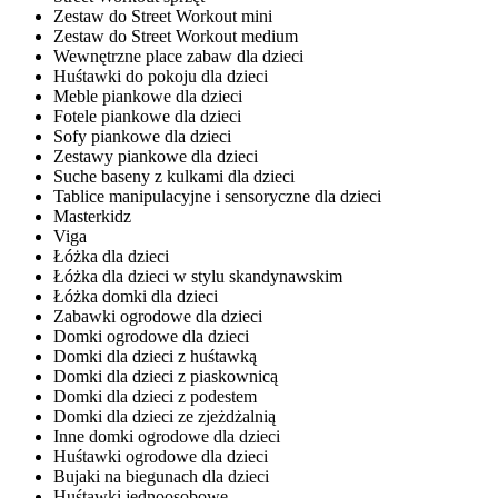
Zestaw do Street Workout mini
Zestaw do Street Workout medium
Wewnętrzne place zabaw dla dzieci
Huśtawki do pokoju dla dzieci
Meble piankowe dla dzieci
Fotele piankowe dla dzieci
Sofy piankowe dla dzieci
Zestawy piankowe dla dzieci
Suche baseny z kulkami dla dzieci
Tablice manipulacyjne i sensoryczne dla dzieci
Masterkidz
Viga
Łóżka dla dzieci
Łóżka dla dzieci w stylu skandynawskim
Łóżka domki dla dzieci
Zabawki ogrodowe dla dzieci
Domki ogrodowe dla dzieci
Domki dla dzieci z huśtawką
Domki dla dzieci z piaskownicą
Domki dla dzieci z podestem
Domki dla dzieci ze zjeżdżalnią
Inne domki ogrodowe dla dzieci
Huśtawki ogrodowe dla dzieci
Bujaki na biegunach dla dzieci
Huśtawki jednoosobowe