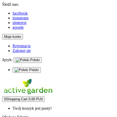
Śledź nas:
facebook
instagram
pinterest
google
Moje konto
Rejestracja
Zaloguj się
Język:
Polski
Polski
0
Shopping Cart
0,00 PLN
Twój koszyk jest pusty!