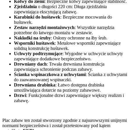
Kotwy do ziemi
: Bezpieczne kotwy zapewniające stabilność.
Zjeżdżalnia
o długości 220 cm: Długa zjeżdżalnia
zapewniająca ekscytującą zabawę.
Karabinki do huśtawek
: Bezpieczne mocowania do
huśtawek.
Zestaw narzędzi montażowych
: Wszystkie narzędzia
potrzebne do łatwego montażu w zestawie.
Nakładki na śruby
: Osłony ochronne na łby śrub.
Wsporniki huśtawek
: Metalowe wsporniki zapewniające
solidną konstrukcję huśtawek.
Uchwyty podtrzymujące
: Wygodne w uchwycie uchwyty
zapewniające dodatkowe bezpieczeństwo.
Drewniany dach
: Trwała drewniana konstrukcja
zapewniająca schronienie podczas zabawy.
Ścianka wspinaczkowa z uchwytami
: Ścianka z uchwytami
do zaawansowanej wspinaczki.
Drewniana drabinka
: Łatwo dostępna drabinka
umożliwiająca dotarcie na poziomy zabawowe.
Drzwi
: Funkcjonalne drzwi zapewniające większy realizm i
zabawę.
Plac zabaw ten został stworzony zgodnie z najsurowszymi unijnymi
normami bezpieczeństwa i został przetestowany pod kątem