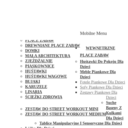
PLACE ZABAW Z PODWÓJNĄ HUŚTAWKĄ
PLACE ZABAW Z PIASKOWNICĄ
PLACE ZABAW Z DOMKIEM
PLACE ZABAW WSPINACZKOWE
PLACE ZABAW DOSTĘPNE W 48H
MODUŁY I AKCESORIA DO PLACÓW ZABAW
Mobilne Menu
PUBLICZNE
PLACE ZABAW
DREWNIANE PLACE ZABAW
WEWNĘTRZNE
DOMKI
PLACE ZABAW
MAŁA ARCHITEKTURA
ZJEŻDŻALNIE
Huśtawki Do Pokoju Dla
PIASKOWNICE
Dzieci
HUŚTAWKI
Meble Piankowe Dla
HUŚTAWKI WAGOWE
Dzieci
BUJAKI
Fotele Piankowe Dla Dzieci
KARUZELE
Sofy Piankowe Dla Dzieci
LINARIA
Zestawy Piankowe Dla
ŚCIEŻKI ZDROWIA
Dzieci
STREET WORKOUT
Suche
Baseny Z
ZESTAW DO STREET WORKOUT MINI
Kulkami
ZESTAW DO STREET WORKOUT MEDIUM
Dla Dzieci
KONTAKT
Tablice Manipulacyjne I Sensoryczne Dla Dzieci