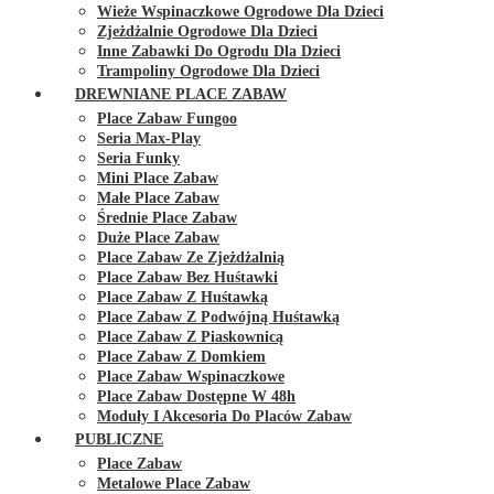
Wieże Wspinaczkowe Ogrodowe Dla Dzieci
Zjeżdżalnie Ogrodowe Dla Dzieci
Inne Zabawki Do Ogrodu Dla Dzieci
Trampoliny Ogrodowe Dla Dzieci
DREWNIANE PLACE ZABAW
Place Zabaw Fungoo
Seria Max-Play
Seria Funky
Mini Place Zabaw
Małe Place Zabaw
Średnie Place Zabaw
Duże Place Zabaw
Place Zabaw Ze Zjeżdżalnią
Place Zabaw Bez Huśtawki
Place Zabaw Z Huśtawką
Place Zabaw Z Podwójną Huśtawką
Place Zabaw Z Piaskownicą
Place Zabaw Z Domkiem
Place Zabaw Wspinaczkowe
Place Zabaw Dostępne W 48h
Moduły I Akcesoria Do Placów Zabaw
PUBLICZNE
Place Zabaw
Metalowe Place Zabaw