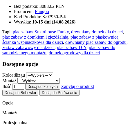
Bez podatku:
3088,62 PLN
Producent:
Fungoo
Kod Produktu:
S-07950-P-K
Wysyłka:
10-15 dni (14.08.2026)
Tagi:
plac zabaw Smarthouse Funky
,
drewniany domek dla dzieci
,
plac zabaw z domkiem i zjeżdżalnią
,
plac zabaw z piaskownicą
,
ścianka wspinaczkowa dla dzieci
,
drewniany plac zabaw do ogrodu
,
zestaw zabawowy dla dzieci
,
plac zabaw DIY
,
plac zabaw do
samodzielnego montażu
,
domek ogrodowy dla dzieci
Dostępne opcje
Kolor ślizgu
Montaż
Ilość
Zapytaj o produkt
Dodaj do koszyka
Dodaj do Schowka
Dodaj do Porównania
Opcja
Montażu
Profesjonalna