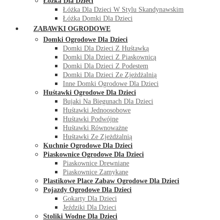
Łóżka Dla Dzieci
Łóżka Dla Dzieci W Stylu Skandynawskim
Łóżka Domki Dla Dzieci
ZABAWKI OGRODOWE
Domki Ogrodowe Dla Dzieci
Domki Dla Dzieci Z Huśtawką
Domki Dla Dzieci Z Piaskownicą
Domki Dla Dzieci Z Podestem
Domki Dla Dzieci Ze Zjeżdżalnią
Inne Domki Ogrodowe Dla Dzieci
Huśtawki Ogrodowe Dla Dzieci
Bujaki Na Biegunach Dla Dzieci
Huśtawki Jednoosobowe
Huśtawki Podwójne
Huśtawki Równoważne
Huśtawki Ze Zjeżdżalnią
Kuchnie Ogrodowe Dla Dzieci
Piaskownice Ogrodowe Dla Dzieci
Piaskownice Drewniane
Piaskownice Zamykane
Plastikowe Place Zabaw Ogrodowe Dla Dzieci
Pojazdy Ogrodowe Dla Dzieci
Gokarty Dla Dzieci
Jeździki Dla Dzieci
Stoliki Wodne Dla Dzieci