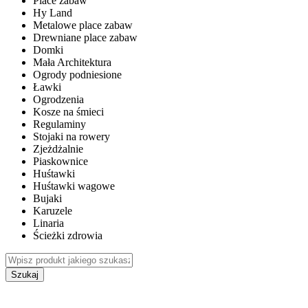
Place zabaw
Hy Land
Metalowe place zabaw
Drewniane place zabaw
Domki
Mała Architektura
Ogrody podniesione
Ławki
Ogrodzenia
Kosze na śmieci
Regulaminy
Stojaki na rowery
Zjeżdżalnie
Piaskownice
Huśtawki
Huśtawki wagowe
Bujaki
Karuzele
Linaria
Ścieżki zdrowia
Szukaj
WEWNĘTRZNE PLACE ZABAW