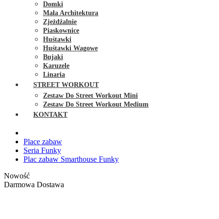
Domki
Mała Architektura
Zjeżdżalnie
Piaskownice
Huśtawki
Huśtawki Wagowe
Bujaki
Karuzele
Linaria
STREET WORKOUT
Zestaw Do Street Workout Mini
Zestaw Do Street Workout Medium
KONTAKT
Place zabaw
Seria Funky
Plac zabaw Smarthouse Funky
Nowość
Darmowa Dostawa