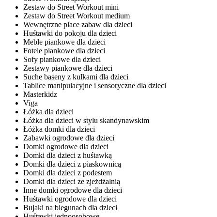
Zestaw do Street Workout mini
Zestaw do Street Workout medium
Wewnętrzne place zabaw dla dzieci
Huśtawki do pokoju dla dzieci
Meble piankowe dla dzieci
Fotele piankowe dla dzieci
Sofy piankowe dla dzieci
Zestawy piankowe dla dzieci
Suche baseny z kulkami dla dzieci
Tablice manipulacyjne i sensoryczne dla dzieci
Masterkidz
Viga
Łóżka dla dzieci
Łóżka dla dzieci w stylu skandynawskim
Łóżka domki dla dzieci
Zabawki ogrodowe dla dzieci
Domki ogrodowe dla dzieci
Domki dla dzieci z huśtawką
Domki dla dzieci z piaskownicą
Domki dla dzieci z podestem
Domki dla dzieci ze zjeżdżalnią
Inne domki ogrodowe dla dzieci
Huśtawki ogrodowe dla dzieci
Bujaki na biegunach dla dzieci
Huśtawki jednoosobowe