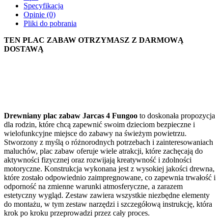
Specyfikacja
Opinie (0)
Pliki do pobrania
TEN PLAC ZABAW OTRZYMASZ Z DARMOWĄ
DOSTAWĄ
Drewniany plac zabaw Jarcas 4 Fungoo
to doskonała propozycja
dla rodzin, które chcą zapewnić swoim dzieciom bezpieczne i
wielofunkcyjne miejsce do zabawy na świeżym powietrzu.
Stworzony z myślą o różnorodnych potrzebach i zainteresowaniach
maluchów, plac zabaw oferuje wiele atrakcji, które zachęcają do
aktywności fizycznej oraz rozwijają kreatywność i zdolności
motoryczne. Konstrukcja wykonana jest z wysokiej jakości drewna,
które zostało odpowiednio zaimpregnowane, co zapewnia trwałość i
odporność na zmienne warunki atmosferyczne, a zarazem
estetyczny wygląd. Zestaw zawiera wszystkie niezbędne elementy
do montażu, w tym zestaw narzędzi i szczegółową instrukcję, która
krok po kroku przeprowadzi przez cały proces.