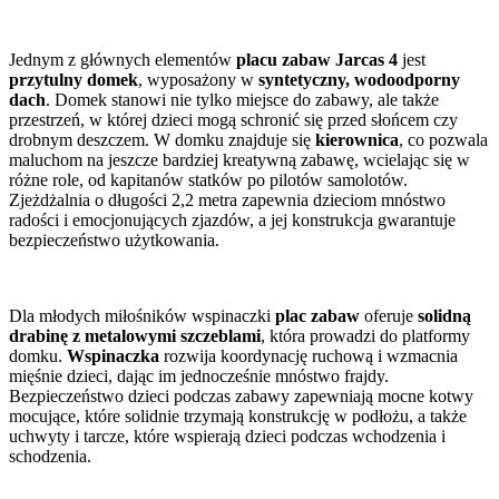
Jednym z głównych elementów
placu zabaw Jarcas 4
jest
przytulny domek
, wyposażony w
syntetyczny, wodoodporny
dach
. Domek stanowi nie tylko miejsce do zabawy, ale także
przestrzeń, w której dzieci mogą schronić się przed słońcem czy
drobnym deszczem. W domku znajduje się
kierownica
, co pozwala
maluchom na jeszcze bardziej kreatywną zabawę, wcielając się w
różne role, od kapitanów statków po pilotów samolotów.
Zjeżdżalnia o długości 2,2 metra zapewnia dzieciom mnóstwo
radości i emocjonujących zjazdów, a jej konstrukcja gwarantuje
bezpieczeństwo użytkowania.
Dla młodych miłośników wspinaczki
plac zabaw
oferuje
solidną
drabinę z metalowymi szczeblami
, która prowadzi do platformy
domku.
Wspinaczka
rozwija koordynację ruchową i wzmacnia
mięśnie dzieci, dając im jednocześnie mnóstwo frajdy.
Bezpieczeństwo dzieci podczas zabawy zapewniają mocne kotwy
mocujące, które solidnie trzymają konstrukcję w podłożu, a także
uchwyty i tarcze, które wspierają dzieci podczas wchodzenia i
schodzenia.