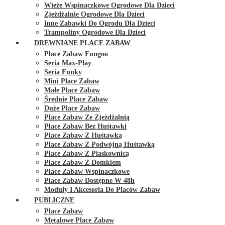
Wieże Wspinaczkowe Ogrodowe Dla Dzieci
Zjeżdżalnie Ogrodowe Dla Dzieci
Inne Zabawki Do Ogrodu Dla Dzieci
Trampoliny Ogrodowe Dla Dzieci
DREWNIANE PLACE ZABAW
Place Zabaw Fungoo
Seria Max-Play
Seria Funky
Mini Place Zabaw
Małe Place Zabaw
Średnie Place Zabaw
Duże Place Zabaw
Place Zabaw Ze Zjeżdżalnią
Place Zabaw Bez Huśtawki
Place Zabaw Z Huśtawką
Place Zabaw Z Podwójną Huśtawką
Place Zabaw Z Piaskownicą
Place Zabaw Z Domkiem
Place Zabaw Wspinaczkowe
Place Zabaw Dostępne W 48h
Moduły I Akcesoria Do Placów Zabaw
PUBLICZNE
Place Zabaw
Metalowe Place Zabaw