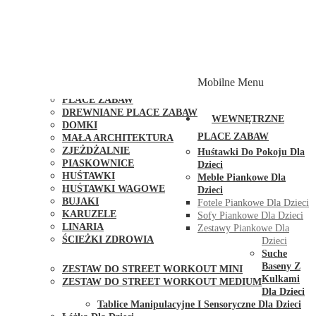
PLACE ZABAW Z PODWÓJNĄ HUŚTAWKĄ
PLACE ZABAW Z PIASKOWNICĄ
PLACE ZABAW Z DOMKIEM
PLACE ZABAW WSPINACZKOWE
PLACE ZABAW DOSTĘPNE W 48H
MODUŁY I AKCESORIA DO PLACÓW ZABAW
Mobilne Menu
PUBLICZNE
PLACE ZABAW
DREWNIANE PLACE ZABAW
WEWNĘTRZNE
DOMKI
PLACE ZABAW
MAŁA ARCHITEKTURA
ZJEŻDŻALNIE
Huśtawki Do Pokoju Dla
PIASKOWNICE
Dzieci
HUŚTAWKI
Meble Piankowe Dla
HUŚTAWKI WAGOWE
Dzieci
BUJAKI
Fotele Piankowe Dla Dzieci
KARUZELE
Sofy Piankowe Dla Dzieci
LINARIA
Zestawy Piankowe Dla
ŚCIEŻKI ZDROWIA
Dzieci
STREET WORKOUT
Suche
Baseny Z
ZESTAW DO STREET WORKOUT MINI
Kulkami
ZESTAW DO STREET WORKOUT MEDIUM
Dla Dzieci
KONTAKT
Tablice Manipulacyjne I Sensoryczne Dla Dzieci