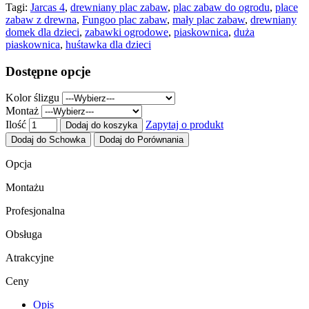
Tagi:
Jarcas 4
,
drewniany plac zabaw
,
plac zabaw do ogrodu
,
place
zabaw z drewna
,
Fungoo plac zabaw
,
mały plac zabaw
,
drewniany
domek dla dzieci
,
zabawki ogrodowe
,
piaskownica
,
duża
piaskownica
,
huśtawka dla dzieci
Dostępne opcje
Kolor ślizgu
Montaż
Ilość
Zapytaj o produkt
Dodaj do koszyka
Dodaj do Schowka
Dodaj do Porównania
Opcja
Montażu
Profesjonalna
Obsługa
Atrakcyjne
Ceny
Opis