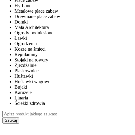
Place zabaw
Hy Land
Metalowe place zabaw
Drewniane place zabaw
Domki
Mała Architektura
Ogrody podniesione
Ławki
Ogrodzenia
Kosze na śmieci
Regulaminy
Stojaki na rowery
Zjeżdżalnie
Piaskownice
Huśtawki
Huśtawki wagowe
Bujaki
Karuzele
Linaria
Ścieżki zdrowia
Szukaj
WEWNĘTRZNE PLACE ZABAW