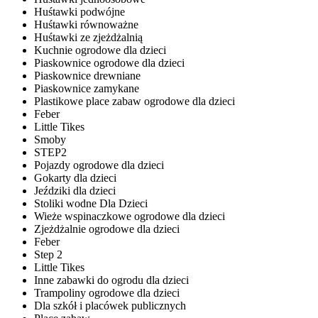
Huśtawki podwójne
Huśtawki równoważne
Huśtawki ze zjeżdżalnią
Kuchnie ogrodowe dla dzieci
Piaskownice ogrodowe dla dzieci
Piaskownice drewniane
Piaskownice zamykane
Plastikowe place zabaw ogrodowe dla dzieci
Feber
Little Tikes
Smoby
STEP2
Pojazdy ogrodowe dla dzieci
Gokarty dla dzieci
Jeździki dla dzieci
Stoliki wodne Dla Dzieci
Wieże wspinaczkowe ogrodowe dla dzieci
Zjeżdżalnie ogrodowe dla dzieci
Feber
Step 2
Little Tikes
Inne zabawki do ogrodu dla dzieci
Trampoliny ogrodowe dla dzieci
Dla szkół i placówek publicznych