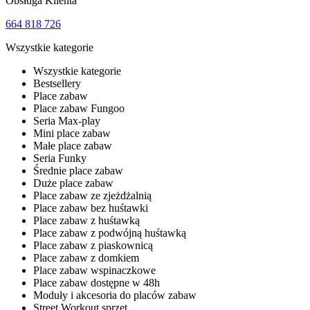
Obsługa Klienta
664 818 726
Wszystkie kategorie
Wszystkie kategorie
Bestsellery
Place zabaw
Place zabaw Fungoo
Seria Max-play
Mini place zabaw
Małe place zabaw
Seria Funky
Średnie place zabaw
Duże place zabaw
Place zabaw ze zjeżdżalnią
Place zabaw bez huśtawki
Place zabaw z huśtawką
Place zabaw z podwójną huśtawką
Place zabaw z piaskownicą
Place zabaw z domkiem
Place zabaw wspinaczkowe
Place zabaw dostępne w 48h
Moduły i akcesoria do placów zabaw
Street Workout sprzęt