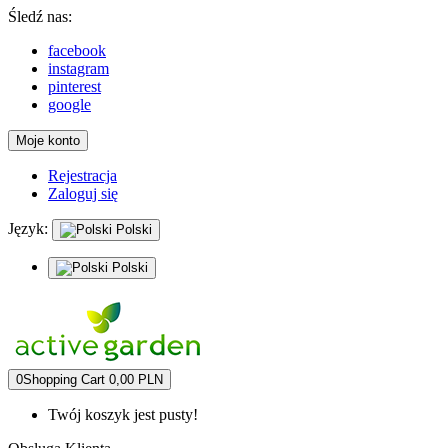
Śledź nas:
facebook
instagram
pinterest
google
Moje konto
Rejestracja
Zaloguj się
Język:
Polski
Polski
0
Shopping Cart
0,00 PLN
Twój koszyk jest pusty!