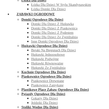
Łóżka Dla Dzieci
Łóżka Dla Dzieci W Stylu Skandynawskim
Łóżka Domki Dla Dzieci
ZABAWKI OGRODOWE
Domki Ogrodowe Dla Dzieci
Domki Dla Dzieci Z Huśtawką
Domki Dla Dzieci Z Piaskownicą
Domki Dla Dzieci Z Podestem
Domki Dla Dzieci Ze Zjeżdżalnią
Inne Domki Ogrodowe Dla Dzieci
Huśtawki Ogrodowe Dla Dzieci
Bujaki Na Biegunach Dla Dzieci
Huśtawki Jednoosobowe
Huśtawki Podwójne
Huśtawki Równoważne
Huśtawki Ze Zjeżdżalnią
Kuchnie Ogrodowe Dla Dzieci
Piaskownice Ogrodowe Dla Dzieci
Piaskownice Drewniane
Piaskownice Zamykane
Plastikowe Place Zabaw Ogrodowe Dla Dzieci
Pojazdy Ogrodowe Dla Dzieci
Gokarty Dla Dzieci
Jeździki Dla Dzieci
Stoliki Wodne Dla Dzieci