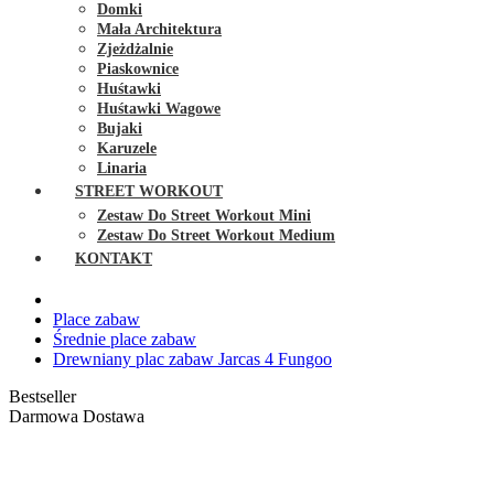
Domki
Mała Architektura
Zjeżdżalnie
Piaskownice
Huśtawki
Huśtawki Wagowe
Bujaki
Karuzele
Linaria
STREET WORKOUT
Zestaw Do Street Workout Mini
Zestaw Do Street Workout Medium
KONTAKT
Place zabaw
Średnie place zabaw
Drewniany plac zabaw Jarcas 4 Fungoo
Bestseller
Darmowa Dostawa