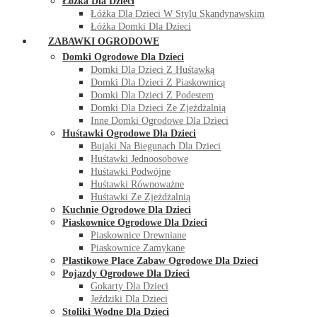
Łóżka Dla Dzieci
Łóżka Dla Dzieci W Stylu Skandynawskim
Łóżka Domki Dla Dzieci
ZABAWKI OGRODOWE
Domki Ogrodowe Dla Dzieci
Domki Dla Dzieci Z Huśtawką
Domki Dla Dzieci Z Piaskownicą
Domki Dla Dzieci Z Podestem
Domki Dla Dzieci Ze Zjeżdżalnią
Inne Domki Ogrodowe Dla Dzieci
Huśtawki Ogrodowe Dla Dzieci
Bujaki Na Biegunach Dla Dzieci
Huśtawki Jednoosobowe
Huśtawki Podwójne
Huśtawki Równoważne
Huśtawki Ze Zjeżdżalnią
Kuchnie Ogrodowe Dla Dzieci
Piaskownice Ogrodowe Dla Dzieci
Piaskownice Drewniane
Piaskownice Zamykane
Plastikowe Place Zabaw Ogrodowe Dla Dzieci
Pojazdy Ogrodowe Dla Dzieci
Gokarty Dla Dzieci
Jeździki Dla Dzieci
Stoliki Wodne Dla Dzieci