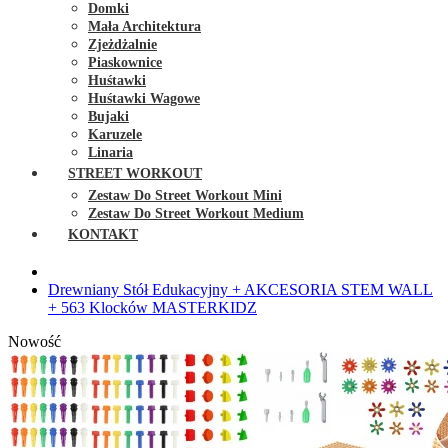
Domki
Mała Architektura
Zjeżdżalnie
Piaskownice
Huśtawki
Huśtawki Wagowe
Bujaki
Karuzele
Linaria
STREET WORKOUT
Zestaw Do Street Workout Mini
Zestaw Do Street Workout Medium
KONTAKT
Drewniany Stół Edukacyjny + AKCESORIA STEM WALL
+ 563 Klocków MASTERKIDZ
Nowość