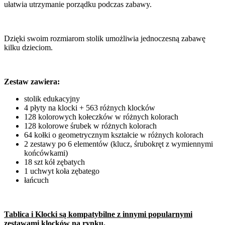
ułatwia utrzymanie porządku podczas zabawy.
Dzięki swoim rozmiarom stolik umożliwia jednoczesną zabawę
kilku dzieciom.
Zestaw zawiera:
stolik edukacyjny
4 płyty na klocki + 563 różnych klocków
128 kolorowych kołeczków w różnych kolorach
128 kolorowe śrubek w różnych kolorach
64 kołki o geometrycznym kształcie w różnych kolorach
2 zestawy po 6 elementów (klucz, śrubokręt z wymiennymi
końcówkami)
18 szt kół zębatych
1 uchwyt koła zębatego
łańcuch
Tablica i Klocki są kompatybilne z innymi popularnymi
zestawami klocków na rynku.