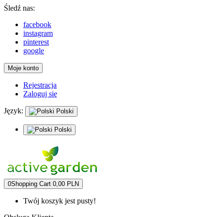
Śledź nas:
facebook
instagram
pinterest
google
Moje konto
Rejestracja
Zaloguj się
Język:
Polski
Polski
0
Shopping Cart
0,00 PLN
Twój koszyk jest pusty!