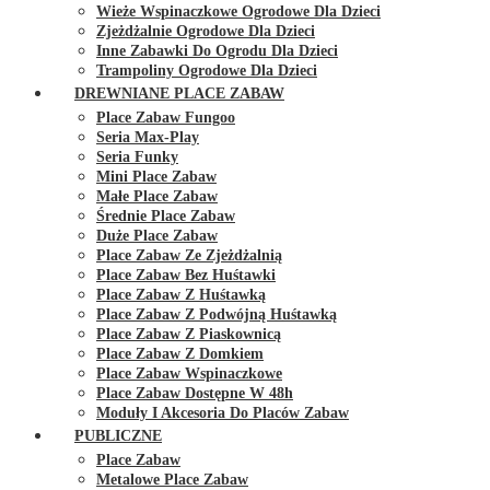
Wieże Wspinaczkowe Ogrodowe Dla Dzieci
Zjeżdżalnie Ogrodowe Dla Dzieci
Inne Zabawki Do Ogrodu Dla Dzieci
Trampoliny Ogrodowe Dla Dzieci
DREWNIANE PLACE ZABAW
Place Zabaw Fungoo
Seria Max-Play
Seria Funky
Mini Place Zabaw
Małe Place Zabaw
Średnie Place Zabaw
Duże Place Zabaw
Place Zabaw Ze Zjeżdżalnią
Place Zabaw Bez Huśtawki
Place Zabaw Z Huśtawką
Place Zabaw Z Podwójną Huśtawką
Place Zabaw Z Piaskownicą
Place Zabaw Z Domkiem
Place Zabaw Wspinaczkowe
Place Zabaw Dostępne W 48h
Moduły I Akcesoria Do Placów Zabaw
PUBLICZNE
Place Zabaw
Metalowe Place Zabaw