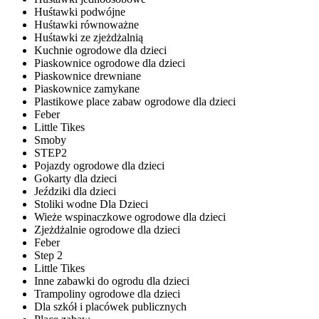
Huśtawki podwójne
Huśtawki równoważne
Huśtawki ze zjeżdżalnią
Kuchnie ogrodowe dla dzieci
Piaskownice ogrodowe dla dzieci
Piaskownice drewniane
Piaskownice zamykane
Plastikowe place zabaw ogrodowe dla dzieci
Feber
Little Tikes
Smoby
STEP2
Pojazdy ogrodowe dla dzieci
Gokarty dla dzieci
Jeździki dla dzieci
Stoliki wodne Dla Dzieci
Wieże wspinaczkowe ogrodowe dla dzieci
Zjeżdżalnie ogrodowe dla dzieci
Feber
Step 2
Little Tikes
Inne zabawki do ogrodu dla dzieci
Trampoliny ogrodowe dla dzieci
Dla szkół i placówek publicznych