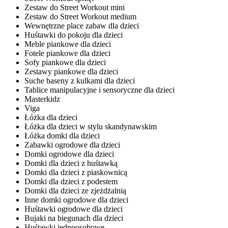
Zestaw do Street Workout mini
Zestaw do Street Workout medium
Wewnętrzne place zabaw dla dzieci
Huśtawki do pokoju dla dzieci
Meble piankowe dla dzieci
Fotele piankowe dla dzieci
Sofy piankowe dla dzieci
Zestawy piankowe dla dzieci
Suche baseny z kulkami dla dzieci
Tablice manipulacyjne i sensoryczne dla dzieci
Masterkidz
Viga
Łóżka dla dzieci
Łóżka dla dzieci w stylu skandynawskim
Łóżka domki dla dzieci
Zabawki ogrodowe dla dzieci
Domki ogrodowe dla dzieci
Domki dla dzieci z huśtawką
Domki dla dzieci z piaskownicą
Domki dla dzieci z podestem
Domki dla dzieci ze zjeżdżalnią
Inne domki ogrodowe dla dzieci
Huśtawki ogrodowe dla dzieci
Bujaki na biegunach dla dzieci
Huśtawki jednoosobowe