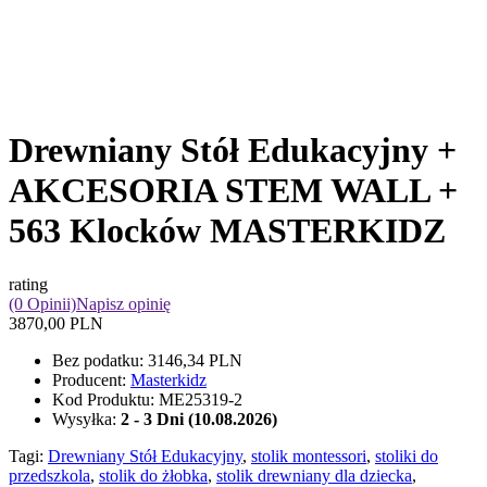
Drewniany Stół Edukacyjny +
AKCESORIA STEM WALL +
563 Klocków MASTERKIDZ
rating
(0 Opinii)
Napisz opinię
3870,00 PLN
Bez podatku:
3146,34 PLN
Producent:
Masterkidz
Kod Produktu:
ME25319-2
Wysyłka:
2 - 3 Dni (10.08.2026)
Tagi:
Drewniany Stół Edukacyjny
,
stolik montessori
,
stoliki do
przedszkola
,
stolik do żłobka
,
stolik drewniany dla dziecka
,