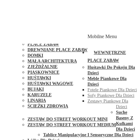
PLACE ZABAW Z PODWÓJNĄ HUŚTAWKĄ
PLACE ZABAW Z PIASKOWNICĄ
PLACE ZABAW Z DOMKIEM
PLACE ZABAW WSPINACZKOWE
PLACE ZABAW DOSTĘPNE W 48H
MODUŁY I AKCESORIA DO PLACÓW ZABAW
Mobilne Menu
PUBLICZNE
PLACE ZABAW
DREWNIANE PLACE ZABAW
WEWNĘTRZNE
DOMKI
PLACE ZABAW
MAŁA ARCHITEKTURA
ZJEŻDŻALNIE
Huśtawki Do Pokoju Dla
PIASKOWNICE
Dzieci
HUŚTAWKI
Meble Piankowe Dla
HUŚTAWKI WAGOWE
Dzieci
BUJAKI
Fotele Piankowe Dla Dzieci
KARUZELE
Sofy Piankowe Dla Dzieci
LINARIA
Zestawy Piankowe Dla
ŚCIEŻKI ZDROWIA
Dzieci
STREET WORKOUT
Suche
Baseny Z
ZESTAW DO STREET WORKOUT MINI
Kulkami
ZESTAW DO STREET WORKOUT MEDIUM
Dla Dzieci
KONTAKT
Tablice Manipulacyjne I Sensoryczne Dla Dzieci