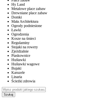
Place zabaw
Hy Land
Metalowe place zabaw
Drewniane place zabaw
Domki
Mała Architektura
Ogrody podniesione
Ławki
Ogrodzenia
Kosze na śmieci
Regulaminy
Stojaki na rowery
Zjeżdżalnie
Piaskownice
Huśtawki
Huśtawki wagowe
Bujaki
Karuzele
Linaria
Ścieżki zdrowia
Szukaj
WEWNĘTRZNE PLACE ZABAW