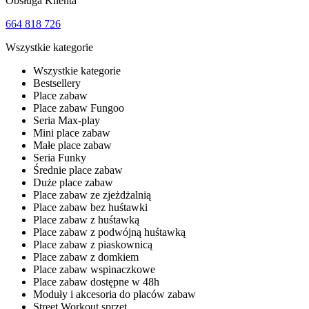
Obsługa Klienta
664 818 726
Wszystkie kategorie
Wszystkie kategorie
Bestsellery
Place zabaw
Place zabaw Fungoo
Seria Max-play
Mini place zabaw
Małe place zabaw
Seria Funky
Średnie place zabaw
Duże place zabaw
Place zabaw ze zjeżdżalnią
Place zabaw bez huśtawki
Place zabaw z huśtawką
Place zabaw z podwójną huśtawką
Place zabaw z piaskownicą
Place zabaw z domkiem
Place zabaw wspinaczkowe
Place zabaw dostępne w 48h
Moduły i akcesoria do placów zabaw
Street Workout sprzęt