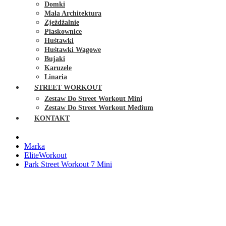
Domki
Mała Architektura
Zjeżdżalnie
Piaskownice
Huśtawki
Huśtawki Wagowe
Bujaki
Karuzele
Linaria
STREET WORKOUT
Zestaw Do Street Workout Mini
Zestaw Do Street Workout Medium
KONTAKT
Marka
EliteWorkout
Park Street Workout 7 Mini