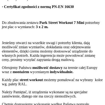
•
Certyfikat zgodności z normą PN-EN 16630
Do zbudowania zestawu
Park Street Workout 7 Mini
potrzebny
jest plac o wymiarach:
3 x 2 m.
Jesteśmy otwarci na wszelkie uwagi i potrzeby klienta, dają
możliwość zmian wymiarów, dokładania oraz odejmowania
elementów, dzięki czemu możemy dostosować urządzenie do
własnych potrzeb. Każda ingerencja może powodować zmianę
ceny, prosimy wysyłać zapytania drogą mailową.
Oferujemy Państwu
możliwość dostawy
na terenie całej Europy
wraz z
montażem
wycenianym
indywidualnie.
Każdy plac
street workout
możemy pomalować na wybrany kolor
wg. palety RAL.
Należy Pamiętać, iż urządzenia wykonane są na specjalne
zamówienie, dlatego nie ma rzeczy niemożliwych.
Chętnie dostosujemy wykonanie według Państwa pomysłu.