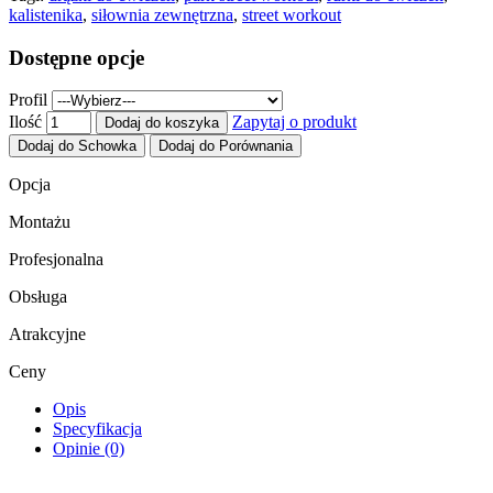
kalistenika
,
siłownia zewnętrzna
,
street workout
Dostępne opcje
Profil
Ilość
Zapytaj o produkt
Dodaj do koszyka
Dodaj do Schowka
Dodaj do Porównania
Opcja
Montażu
Profesjonalna
Obsługa
Atrakcyjne
Ceny
Opis
Specyfikacja
Opinie (0)