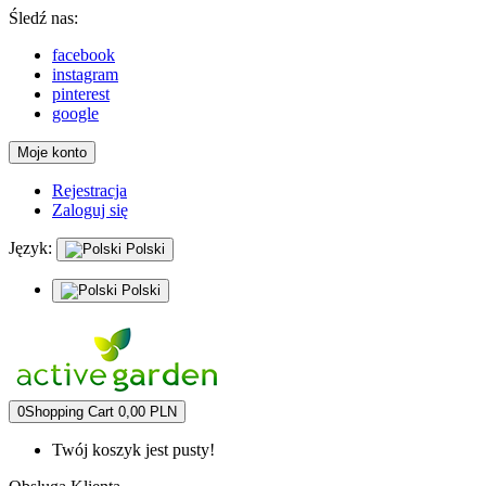
Śledź nas:
facebook
instagram
pinterest
google
Moje konto
Rejestracja
Zaloguj się
Język:
Polski
Polski
0
Shopping Cart
0,00 PLN
Twój koszyk jest pusty!