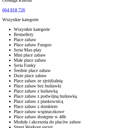
Obsługa Klienta
664 818 726
Wszystkie kategorie
Wszystkie kategorie
Bestsellery
Place zabaw
Place zabaw Fungoo
Seria Max-play
Mini place zabaw
Małe place zabaw
Seria Funky
Średnie place zabaw
Duże place zabaw
Place zabaw ze zjeżdżalnią
Place zabaw bez huśtawki
Place zabaw z huśtawką
Place zabaw z podwójną huśtawką
Place zabaw z piaskownicą
Place zabaw z domkiem
Place zabaw wspinaczkowe
Place zabaw dostępne w 48h
Moduły i akcesoria do placów zabaw
Street Workout sprzęt