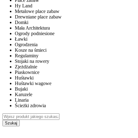
Place zabaw
Hy Land
Metalowe place zabaw
Drewniane place zabaw
Domki
Mała Architektura
Ogrody podniesione
Ławki
Ogrodzenia
Kosze na śmieci
Regulaminy
Stojaki na rowery
Zjeżdżalnie
Piaskownice
Huśtawki
Huśtawki wagowe
Bujaki
Karuzele
Linaria
Ścieżki zdrowia
Szukaj
WEWNĘTRZNE PLACE ZABAW