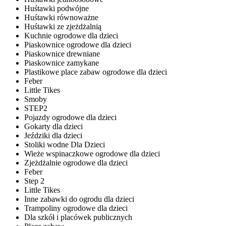
Huśtawki podwójne
Huśtawki równoważne
Huśtawki ze zjeżdżalnią
Kuchnie ogrodowe dla dzieci
Piaskownice ogrodowe dla dzieci
Piaskownice drewniane
Piaskownice zamykane
Plastikowe place zabaw ogrodowe dla dzieci
Feber
Little Tikes
Smoby
STEP2
Pojazdy ogrodowe dla dzieci
Gokarty dla dzieci
Jeździki dla dzieci
Stoliki wodne Dla Dzieci
Wieże wspinaczkowe ogrodowe dla dzieci
Zjeżdżalnie ogrodowe dla dzieci
Feber
Step 2
Little Tikes
Inne zabawki do ogrodu dla dzieci
Trampoliny ogrodowe dla dzieci
Dla szkół i placówek publicznych