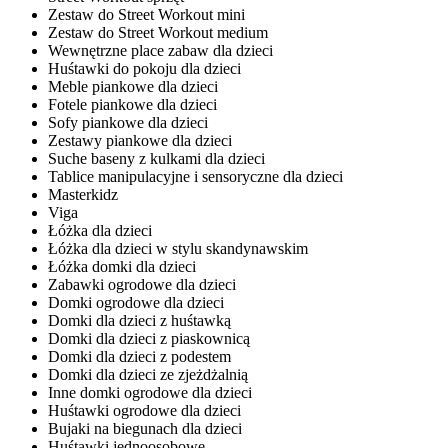
Zestaw do Street Workout mini
Zestaw do Street Workout medium
Wewnętrzne place zabaw dla dzieci
Huśtawki do pokoju dla dzieci
Meble piankowe dla dzieci
Fotele piankowe dla dzieci
Sofy piankowe dla dzieci
Zestawy piankowe dla dzieci
Suche baseny z kulkami dla dzieci
Tablice manipulacyjne i sensoryczne dla dzieci
Masterkidz
Viga
Łóżka dla dzieci
Łóżka dla dzieci w stylu skandynawskim
Łóżka domki dla dzieci
Zabawki ogrodowe dla dzieci
Domki ogrodowe dla dzieci
Domki dla dzieci z huśtawką
Domki dla dzieci z piaskownicą
Domki dla dzieci z podestem
Domki dla dzieci ze zjeżdżalnią
Inne domki ogrodowe dla dzieci
Huśtawki ogrodowe dla dzieci
Bujaki na biegunach dla dzieci
Huśtawki jednoosobowe