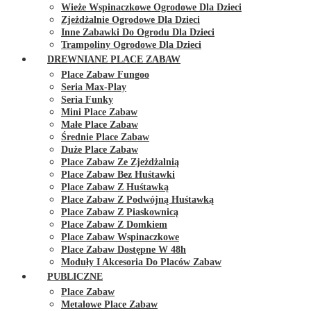
Wieże Wspinaczkowe Ogrodowe Dla Dzieci
Zjeżdżalnie Ogrodowe Dla Dzieci
Inne Zabawki Do Ogrodu Dla Dzieci
Trampoliny Ogrodowe Dla Dzieci
DREWNIANE PLACE ZABAW
Place Zabaw Fungoo
Seria Max-Play
Seria Funky
Mini Place Zabaw
Małe Place Zabaw
Średnie Place Zabaw
Duże Place Zabaw
Place Zabaw Ze Zjeżdżalnią
Place Zabaw Bez Huśtawki
Place Zabaw Z Huśtawką
Place Zabaw Z Podwójną Huśtawką
Place Zabaw Z Piaskownicą
Place Zabaw Z Domkiem
Place Zabaw Wspinaczkowe
Place Zabaw Dostępne W 48h
Moduły I Akcesoria Do Placów Zabaw
PUBLICZNE
Place Zabaw
Metalowe Place Zabaw