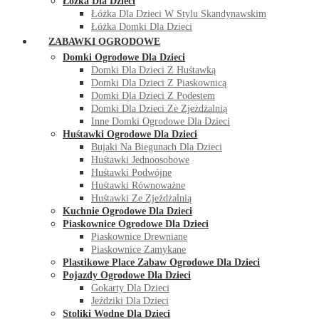
Łóżka Dla Dzieci
Łóżka Dla Dzieci W Stylu Skandynawskim
Łóżka Domki Dla Dzieci
ZABAWKI OGRODOWE
Domki Ogrodowe Dla Dzieci
Domki Dla Dzieci Z Huśtawką
Domki Dla Dzieci Z Piaskownicą
Domki Dla Dzieci Z Podestem
Domki Dla Dzieci Ze Zjeżdżalnią
Inne Domki Ogrodowe Dla Dzieci
Huśtawki Ogrodowe Dla Dzieci
Bujaki Na Biegunach Dla Dzieci
Huśtawki Jednoosobowe
Huśtawki Podwójne
Huśtawki Równoważne
Huśtawki Ze Zjeżdżalnią
Kuchnie Ogrodowe Dla Dzieci
Piaskownice Ogrodowe Dla Dzieci
Piaskownice Drewniane
Piaskownice Zamykane
Plastikowe Place Zabaw Ogrodowe Dla Dzieci
Pojazdy Ogrodowe Dla Dzieci
Gokarty Dla Dzieci
Jeździki Dla Dzieci
Stoliki Wodne Dla Dzieci