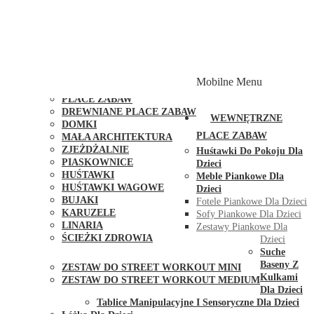
PLACE ZABAW Z PODWÓJNĄ HUŚTAWKĄ
PLACE ZABAW Z PIASKOWNICĄ
PLACE ZABAW Z DOMKIEM
PLACE ZABAW WSPINACZKOWE
PLACE ZABAW DOSTĘPNE W 48H
MODUŁY I AKCESORIA DO PLACÓW ZABAW
Mobilne Menu
PUBLICZNE
PLACE ZABAW
DREWNIANE PLACE ZABAW
WEWNĘTRZNE
DOMKI
PLACE ZABAW
MAŁA ARCHITEKTURA
ZJEŻDŻALNIE
Huśtawki Do Pokoju Dla
PIASKOWNICE
Dzieci
HUŚTAWKI
Meble Piankowe Dla
HUŚTAWKI WAGOWE
Dzieci
BUJAKI
Fotele Piankowe Dla Dzieci
KARUZELE
Sofy Piankowe Dla Dzieci
LINARIA
Zestawy Piankowe Dla
ŚCIEŻKI ZDROWIA
Dzieci
STREET WORKOUT
Suche
Baseny Z
ZESTAW DO STREET WORKOUT MINI
Kulkami
ZESTAW DO STREET WORKOUT MEDIUM
Dla Dzieci
KONTAKT
Tablice Manipulacyjne I Sensoryczne Dla Dzieci