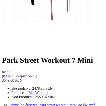
Park Street Workout 7 Mini
rating
(0 Opinii)
Napisz opinię
3049,00 PLN
Bez podatku:
2478,86 PLN
Producent:
EliteWorkout
Kod Produktu:
PSSX07Mini
Tagi:
drążki do ćwiczeń
,
park street workout
,
rurki do ćwiczeń
,