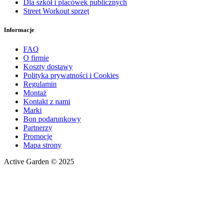
Dla szkół i placówek publicznych
Street Workout sprzęt
Informacje
FAQ
O firmie
Koszty dostawy
Polityka prywatności i Cookies
Regulamin
Montaż
Kontakt z nami
Marki
Bon podarunkowy
Partnerzy
Promocje
Mapa strony
Active Garden © 2025