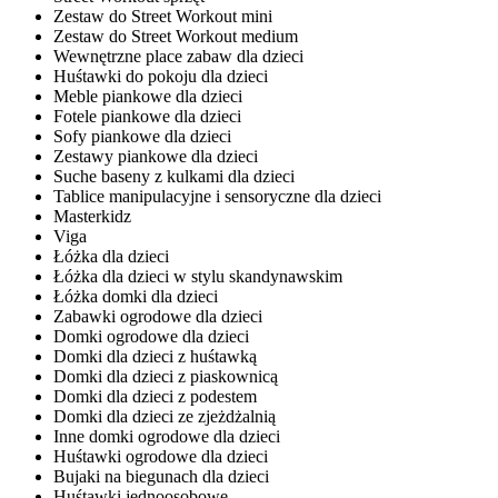
Zestaw do Street Workout mini
Zestaw do Street Workout medium
Wewnętrzne place zabaw dla dzieci
Huśtawki do pokoju dla dzieci
Meble piankowe dla dzieci
Fotele piankowe dla dzieci
Sofy piankowe dla dzieci
Zestawy piankowe dla dzieci
Suche baseny z kulkami dla dzieci
Tablice manipulacyjne i sensoryczne dla dzieci
Masterkidz
Viga
Łóżka dla dzieci
Łóżka dla dzieci w stylu skandynawskim
Łóżka domki dla dzieci
Zabawki ogrodowe dla dzieci
Domki ogrodowe dla dzieci
Domki dla dzieci z huśtawką
Domki dla dzieci z piaskownicą
Domki dla dzieci z podestem
Domki dla dzieci ze zjeżdżalnią
Inne domki ogrodowe dla dzieci
Huśtawki ogrodowe dla dzieci
Bujaki na biegunach dla dzieci
Huśtawki jednoosobowe