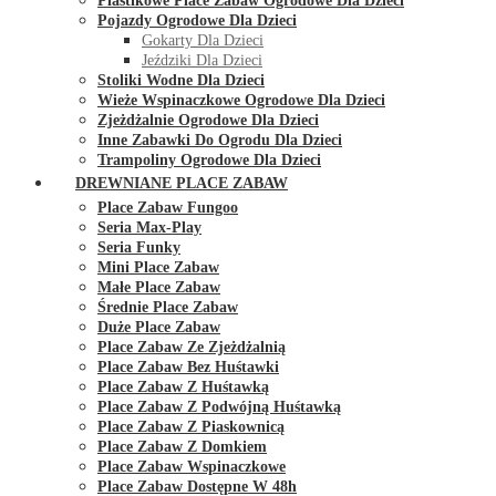
Plastikowe Place Zabaw Ogrodowe Dla Dzieci
Pojazdy Ogrodowe Dla Dzieci
Gokarty Dla Dzieci
Jeździki Dla Dzieci
Stoliki Wodne Dla Dzieci
Wieże Wspinaczkowe Ogrodowe Dla Dzieci
Zjeżdżalnie Ogrodowe Dla Dzieci
Inne Zabawki Do Ogrodu Dla Dzieci
Trampoliny Ogrodowe Dla Dzieci
DREWNIANE PLACE ZABAW
Place Zabaw Fungoo
Seria Max-Play
Seria Funky
Mini Place Zabaw
Małe Place Zabaw
Średnie Place Zabaw
Duże Place Zabaw
Place Zabaw Ze Zjeżdżalnią
Place Zabaw Bez Huśtawki
Place Zabaw Z Huśtawką
Place Zabaw Z Podwójną Huśtawką
Place Zabaw Z Piaskownicą
Place Zabaw Z Domkiem
Place Zabaw Wspinaczkowe
Place Zabaw Dostępne W 48h