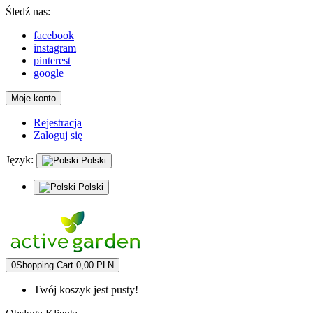
Śledź nas:
facebook
instagram
pinterest
google
Moje konto
Rejestracja
Zaloguj się
Język:
Polski
Polski
0
Shopping Cart
0,00 PLN
Twój koszyk jest pusty!