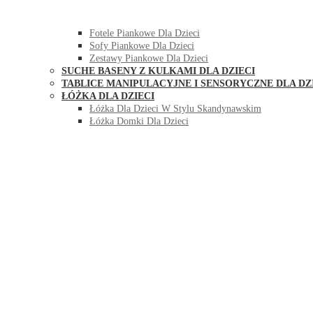
HUŚTAWKI DO POKOJU DLA DZIECI
MEBLE PIANKOWE DLA DZIECI
Fotele Piankowe Dla Dzieci
Sofy Piankowe Dla Dzieci
Zestawy Piankowe Dla Dzieci
SUCHE BASENY Z KULKAMI DLA DZIECI
TABLICE MANIPULACYJNE I SENSORYCZNE DLA DZ
ŁÓŻKA DLA DZIECI
Łóżka Dla Dzieci W Stylu Skandynawskim
Łóżka Domki Dla Dzieci