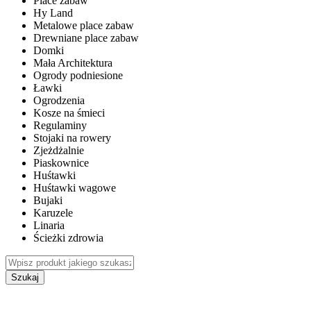
Place zabaw
Hy Land
Metalowe place zabaw
Drewniane place zabaw
Domki
Mała Architektura
Ogrody podniesione
Ławki
Ogrodzenia
Kosze na śmieci
Regulaminy
Stojaki na rowery
Zjeżdżalnie
Piaskownice
Huśtawki
Huśtawki wagowe
Bujaki
Karuzele
Linaria
Ścieżki zdrowia
Szukaj
WEWNĘTRZNE PLACE ZABAW