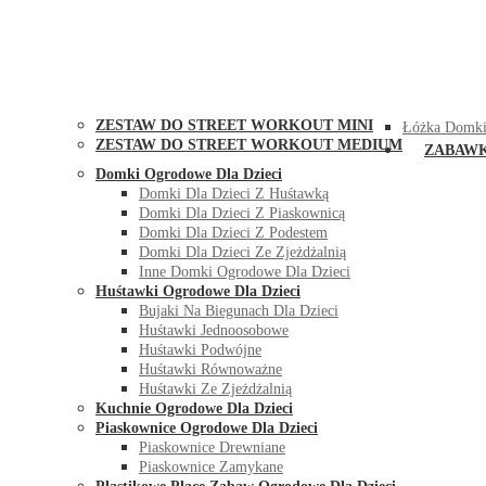
STREET WORKOUT
KONTAK
ZESTAW DO STREET WORKOUT MINI
Łóżka Domki
ZESTAW DO STREET WORKOUT MEDIUM
ZABAW
Domki Ogrodowe Dla Dzieci
Domki Dla Dzieci Z Huśtawką
Domki Dla Dzieci Z Piaskownicą
Domki Dla Dzieci Z Podestem
Domki Dla Dzieci Ze Zjeżdżalnią
Inne Domki Ogrodowe Dla Dzieci
Huśtawki Ogrodowe Dla Dzieci
Bujaki Na Biegunach Dla Dzieci
Huśtawki Jednoosobowe
Huśtawki Podwójne
Huśtawki Równoważne
Huśtawki Ze Zjeżdżalnią
Kuchnie Ogrodowe Dla Dzieci
Piaskownice Ogrodowe Dla Dzieci
Piaskownice Drewniane
Piaskownice Zamykane