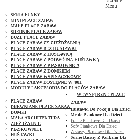
Mobilne
PLACE ZABAW FUNGOO
Menu
SERIA MAX-PLAY
SERIA FUNKY
MINI PLACE ZABAW
MAŁE PLACE ZABAW
ŚREDNIE PLACE ZABAW
DUŻE PLACE ZABAW
PLACE ZABAW ZE ZJEŻDŻALNIĄ
PLACE ZABAW BEZ HUŚTAWKI
PLACE ZABAW Z HUŚTAWKĄ
PLACE ZABAW Z PODWÓJNĄ HUŚTAWKĄ
PLACE ZABAW Z PIASKOWNICĄ
PLACE ZABAW Z DOMKIEM
PLACE ZABAW WSPINACZKOWE
PLACE ZABAW DOSTĘPNE W 48H
MODUŁY I AKCESORIA DO PLACÓW ZABAW
PUBLICZNE
WEWNĘTRZNE PLACE
PLACE ZABAW
ZABAW
DREWNIANE PLACE ZABAW
Huśtawki Do Pokoju Dla Dzieci
DOMKI
Meble Piankowe Dla Dzieci
MAŁA ARCHITEKTURA
Fotele Piankowe Dla Dzieci
ZJEŻDŻALNIE
Sofy Piankowe Dla Dzieci
PIASKOWNICE
Zestawy Piankowe Dla Dzieci
HUŚTAWKI
Suche Baseny Z Kulkami Dla