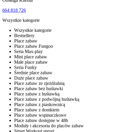
Obsługa Klienta
664 818 726
Wszystkie kategorie
Wszystkie kategorie
Bestsellery
Place zabaw
Place zabaw Fungoo
Seria Max-play
Mini place zabaw
Małe place zabaw
Seria Funky
Średnie place zabaw
Duże place zabaw
Place zabaw ze zjeżdżalnią
Place zabaw bez huśtawki
Place zabaw z huśtawką
Place zabaw z podwójną huśtawką
Place zabaw z piaskownicą
Place zabaw z domkiem
Place zabaw wspinaczkowe
Place zabaw dostępne w 48h
Moduły i akcesoria do placów zabaw
Street Workout sprzęt