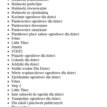
Huśtawki podwójne
Huśtawki równoważne
Huśtawki ze zjeżdżalnią
Kuchnie ogrodowe dla dzieci
Piaskownice ogrodowe dla dzieci
Piaskownice drewniane
Piaskownice zamykane
Plastikowe place zabaw ogrodowe dla dzieci
Feber
Little Tikes
Smoby
STEP2
Pojazdy ogrodowe dla dzieci
Gokarty dla dzieci
Jeździki dla dzieci
Stoliki wodne Dla Dzieci
Wieże wspinaczkowe ogrodowe dla dzieci
Zjeżdżalnie ogrodowe dla dzieci
Feber
Step 2
Little Tikes
Inne zabawki do ogrodu dla dzieci
Trampoliny ogrodowe dla dzieci
Dla szkół i placówek publicznych