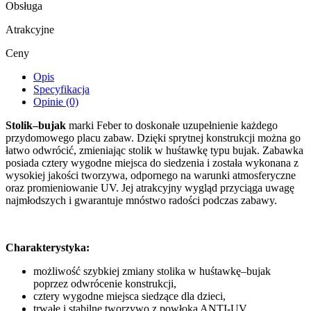
Obsługa
Atrakcyjne
Ceny
Opis
Specyfikacja
Opinie (0)
Stolik–bujak
marki Feber to doskonałe uzupełnienie każdego
przydomowego placu zabaw. Dzięki sprytnej konstrukcji można go
łatwo odwrócić, zmieniając stolik w huśtawkę typu bujak. Zabawka
posiada cztery wygodne miejsca do siedzenia i została wykonana z
wysokiej jakości tworzywa, odpornego na warunki atmosferyczne
oraz promieniowanie UV. Jej atrakcyjny wygląd przyciąga uwagę
najmłodszych i gwarantuje mnóstwo radości podczas zabawy.
Charakterystyka:
możliwość szybkiej zmiany stolika w huśtawkę–bujak
poprzez odwrócenie konstrukcji,
cztery wygodne miejsca siedzące dla dzieci,
trwałe i stabilne tworzywo z powłoką ANTI-UV,