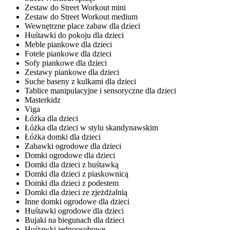
Zestaw do Street Workout mini
Zestaw do Street Workout medium
Wewnętrzne place zabaw dla dzieci
Huśtawki do pokoju dla dzieci
Meble piankowe dla dzieci
Fotele piankowe dla dzieci
Sofy piankowe dla dzieci
Zestawy piankowe dla dzieci
Suche baseny z kulkami dla dzieci
Tablice manipulacyjne i sensoryczne dla dzieci
Masterkidz
Viga
Łóżka dla dzieci
Łóżka dla dzieci w stylu skandynawskim
Łóżka domki dla dzieci
Zabawki ogrodowe dla dzieci
Domki ogrodowe dla dzieci
Domki dla dzieci z huśtawką
Domki dla dzieci z piaskownicą
Domki dla dzieci z podestem
Domki dla dzieci ze zjeżdżalnią
Inne domki ogrodowe dla dzieci
Huśtawki ogrodowe dla dzieci
Bujaki na biegunach dla dzieci
Huśtawki jednoosobowe