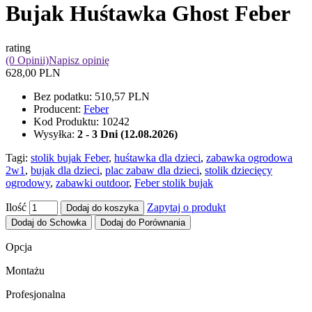
Bujak Huśtawka Ghost Feber
rating
(0 Opinii)
Napisz opinię
628,00 PLN
Bez podatku:
510,57 PLN
Producent:
Feber
Kod Produktu:
10242
Wysyłka:
2 - 3 Dni (12.08.2026)
Tagi:
stolik bujak Feber
,
huśtawka dla dzieci
,
zabawka ogrodowa
2w1
,
bujak dla dzieci
,
plac zabaw dla dzieci
,
stolik dziecięcy
ogrodowy
,
zabawki outdoor
,
Feber stolik bujak
Ilość
Zapytaj o produkt
Dodaj do koszyka
Dodaj do Schowka
Dodaj do Porównania
Opcja
Montażu
Profesjonalna