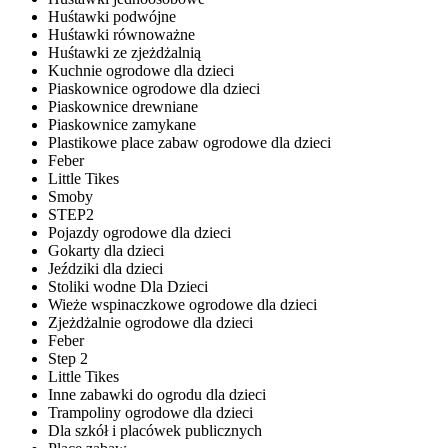
Huśtawki podwójne
Huśtawki równoważne
Huśtawki ze zjeżdżalnią
Kuchnie ogrodowe dla dzieci
Piaskownice ogrodowe dla dzieci
Piaskownice drewniane
Piaskownice zamykane
Plastikowe place zabaw ogrodowe dla dzieci
Feber
Little Tikes
Smoby
STEP2
Pojazdy ogrodowe dla dzieci
Gokarty dla dzieci
Jeździki dla dzieci
Stoliki wodne Dla Dzieci
Wieże wspinaczkowe ogrodowe dla dzieci
Zjeżdżalnie ogrodowe dla dzieci
Feber
Step 2
Little Tikes
Inne zabawki do ogrodu dla dzieci
Trampoliny ogrodowe dla dzieci
Dla szkół i placówek publicznych