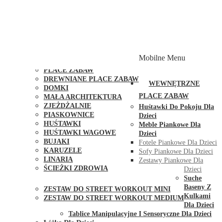
PLACE ZABAW Z PODWÓJNĄ HUŚTAWKĄ
PLACE ZABAW Z PIASKOWNICĄ
PLACE ZABAW Z DOMKIEM
PLACE ZABAW WSPINACZKOWE
PLACE ZABAW DOSTĘPNE W 48H
MODUŁY I AKCESORIA DO PLACÓW ZABAW
Mobilne Menu
PUBLICZNE
PLACE ZABAW
DREWNIANE PLACE ZABAW
WEWNĘTRZNE
DOMKI
PLACE ZABAW
MAŁA ARCHITEKTURA
ZJEŻDŻALNIE
Huśtawki Do Pokoju Dla
PIASKOWNICE
Dzieci
HUŚTAWKI
Meble Piankowe Dla
HUŚTAWKI WAGOWE
Dzieci
BUJAKI
Fotele Piankowe Dla Dzieci
KARUZELE
Sofy Piankowe Dla Dzieci
LINARIA
Zestawy Piankowe Dla
ŚCIEŻKI ZDROWIA
Dzieci
STREET WORKOUT
Suche
Baseny Z
ZESTAW DO STREET WORKOUT MINI
Kulkami
ZESTAW DO STREET WORKOUT MEDIUM
Dla Dzieci
KONTAKT
Tablice Manipulacyjne I Sensoryczne Dla Dzieci