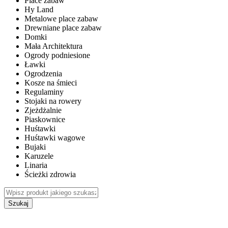
Place zabaw
Hy Land
Metalowe place zabaw
Drewniane place zabaw
Domki
Mała Architektura
Ogrody podniesione
Ławki
Ogrodzenia
Kosze na śmieci
Regulaminy
Stojaki na rowery
Zjeżdżalnie
Piaskownice
Huśtawki
Huśtawki wagowe
Bujaki
Karuzele
Linaria
Ścieżki zdrowia
Szukaj
WEWNĘTRZNE PLACE ZABAW