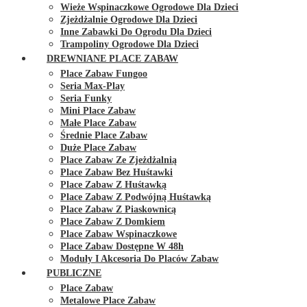
Wieże Wspinaczkowe Ogrodowe Dla Dzieci
Zjeżdżalnie Ogrodowe Dla Dzieci
Inne Zabawki Do Ogrodu Dla Dzieci
Trampoliny Ogrodowe Dla Dzieci
DREWNIANE PLACE ZABAW
Place Zabaw Fungoo
Seria Max-Play
Seria Funky
Mini Place Zabaw
Małe Place Zabaw
Średnie Place Zabaw
Duże Place Zabaw
Place Zabaw Ze Zjeżdżalnią
Place Zabaw Bez Huśtawki
Place Zabaw Z Huśtawką
Place Zabaw Z Podwójną Huśtawką
Place Zabaw Z Piaskownicą
Place Zabaw Z Domkiem
Place Zabaw Wspinaczkowe
Place Zabaw Dostępne W 48h
Moduły I Akcesoria Do Placów Zabaw
PUBLICZNE
Place Zabaw
Metalowe Place Zabaw