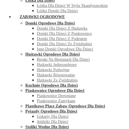
Łóżka Dla Dzieci
Łóżka Dla Dzieci W Stylu Skandynawskim
Łóżka Domki Dla Dzieci
ZABAWKI OGRODOWE
Domki Ogrodowe Dla Dzieci
Domki Dla Dzieci Z Huśtawką
Domki Dla Dzieci Z Piaskownicą
Domki Dla Dzieci Z Podestem
Domki Dla Dzieci Ze Zjeżdżalnią
Inne Domki Ogrodowe Dla Dzieci
Huśtawki Ogrodowe Dla Dzieci
Bujaki Na Biegunach Dla Dzieci
Huśtawki Jednoosobowe
Huśtawki Podwójne
Huśtawki Równoważne
Huśtawki Ze Zjeżdżalnią
Kuchnie Ogrodowe Dla Dzieci
Piaskownice Ogrodowe Dla Dzieci
Piaskownice Drewniane
Piaskownice Zamykane
Plastikowe Place Zabaw Ogrodowe Dla Dzieci
Pojazdy Ogrodowe Dla Dzieci
Gokarty Dla Dzieci
Jeździki Dla Dzieci
Stoliki Wodne Dla Dzieci