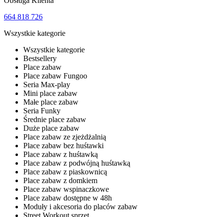
Obsługa Klienta
664 818 726
Wszystkie kategorie
Wszystkie kategorie
Bestsellery
Place zabaw
Place zabaw Fungoo
Seria Max-play
Mini place zabaw
Małe place zabaw
Seria Funky
Średnie place zabaw
Duże place zabaw
Place zabaw ze zjeżdżalnią
Place zabaw bez huśtawki
Place zabaw z huśtawką
Place zabaw z podwójną huśtawką
Place zabaw z piaskownicą
Place zabaw z domkiem
Place zabaw wspinaczkowe
Place zabaw dostępne w 48h
Moduły i akcesoria do placów zabaw
Street Workout sprzęt