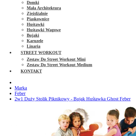
Domki
Mała Architektura
Zjeżdżalnie
Piaskownice
Huśtawki
Huśtawki Wagowe
Bujaki
Karuzele
Linaria
STREET WORKOUT
Zestaw Do Street Workout Mini
Zestaw Do Street Workout Medium
KONTAKT
Marka
Feber
2w1 Duży Stolik Piknikowy - Bujak Huśtawka Ghost Feber