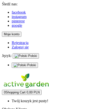
Śledź nas:
facebook
instagram
pinterest
google
Moje konto
Rejestracja
Zaloguj się
Język:
Polski
Polski
0
Shopping Cart
0,00 PLN
Twój koszyk jest pusty!