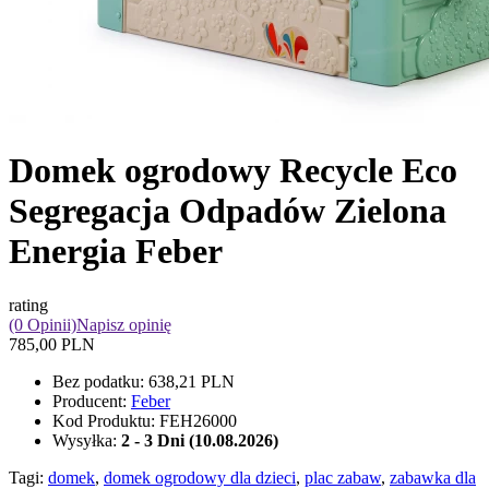
Domek ogrodowy Recycle Eco
Segregacja Odpadów Zielona
Energia Feber
rating
(0 Opinii)
Napisz opinię
785,00 PLN
Bez podatku:
638,21 PLN
Producent:
Feber
Kod Produktu:
FEH26000
Wysyłka:
2 - 3 Dni (10.08.2026)
Tagi:
domek
,
domek ogrodowy dla dzieci
,
plac zabaw
,
zabawka dla