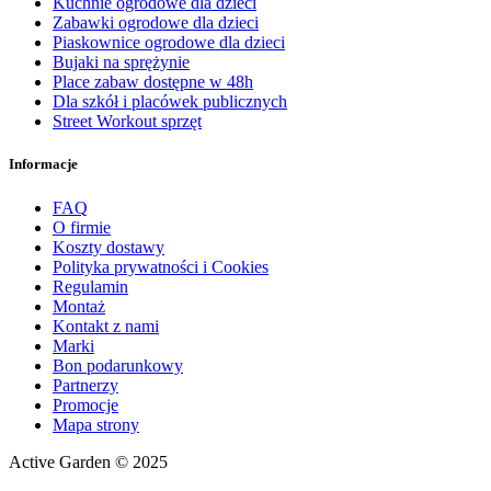
Kuchnie ogrodowe dla dzieci
Zabawki ogrodowe dla dzieci
Piaskownice ogrodowe dla dzieci
Bujaki na sprężynie
Place zabaw dostępne w 48h
Dla szkół i placówek publicznych
Street Workout sprzęt
Informacje
FAQ
O firmie
Koszty dostawy
Polityka prywatności i Cookies
Regulamin
Montaż
Kontakt z nami
Marki
Bon podarunkowy
Partnerzy
Promocje
Mapa strony
Active Garden © 2025