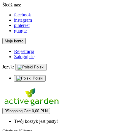
Śledź nas:
facebook
instagram
pinterest
google
Moje konto
Rejestracja
Zaloguj się
Język:
Polski
Polski
0
Shopping Cart
0,00 PLN
Twój koszyk jest pusty!