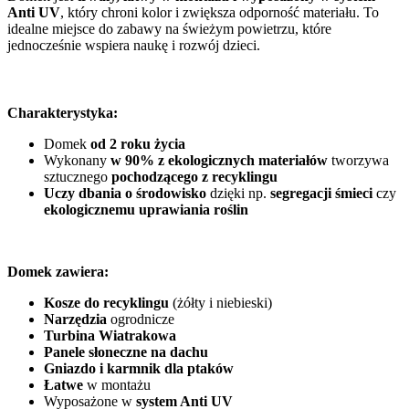
Anti UV
, który chroni kolor i zwiększa odporność materiału. To
idealne miejsce do zabawy na świeżym powietrzu, które
jednocześnie wspiera naukę i rozwój dzieci.
Charakterystyka:
Domek
od 2 roku życia
Wykonany
w 90%
z ekologicznych materiałów
tworzywa
sztucznego
pochodzącego z
recyklingu
Uczy dbania o środowisko
dzięki np.
segregacji śmieci
czy
ekologicznemu uprawiania roślin
Domek zawiera:
Kosze do recyklingu
(żółty i niebieski)
Narzędzia
ogrodnicze
Turbina Wiatrakowa
Panele słoneczne na dachu
Gniazdo i karmnik dla ptaków
Łatwe
w montażu
Wyposażone w
system Anti UV