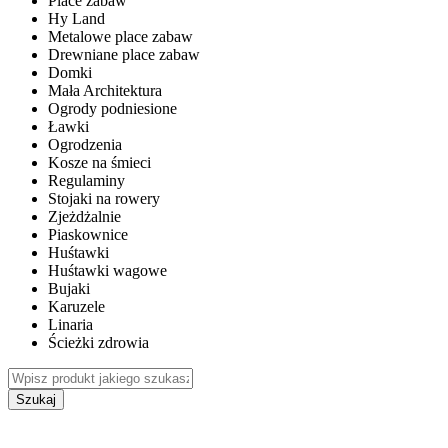
Place zabaw
Hy Land
Metalowe place zabaw
Drewniane place zabaw
Domki
Mała Architektura
Ogrody podniesione
Ławki
Ogrodzenia
Kosze na śmieci
Regulaminy
Stojaki na rowery
Zjeżdżalnie
Piaskownice
Huśtawki
Huśtawki wagowe
Bujaki
Karuzele
Linaria
Ścieżki zdrowia
Szukaj
WEWNĘTRZNE PLACE ZABAW