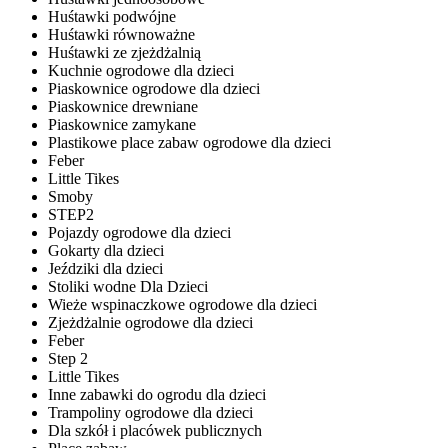
Huśtawki podwójne
Huśtawki równoważne
Huśtawki ze zjeżdżalnią
Kuchnie ogrodowe dla dzieci
Piaskownice ogrodowe dla dzieci
Piaskownice drewniane
Piaskownice zamykane
Plastikowe place zabaw ogrodowe dla dzieci
Feber
Little Tikes
Smoby
STEP2
Pojazdy ogrodowe dla dzieci
Gokarty dla dzieci
Jeździki dla dzieci
Stoliki wodne Dla Dzieci
Wieże wspinaczkowe ogrodowe dla dzieci
Zjeżdżalnie ogrodowe dla dzieci
Feber
Step 2
Little Tikes
Inne zabawki do ogrodu dla dzieci
Trampoliny ogrodowe dla dzieci
Dla szkół i placówek publicznych