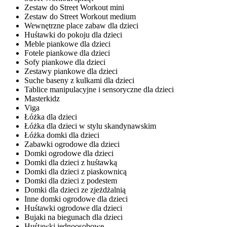
Zestaw do Street Workout mini
Zestaw do Street Workout medium
Wewnętrzne place zabaw dla dzieci
Huśtawki do pokoju dla dzieci
Meble piankowe dla dzieci
Fotele piankowe dla dzieci
Sofy piankowe dla dzieci
Zestawy piankowe dla dzieci
Suche baseny z kulkami dla dzieci
Tablice manipulacyjne i sensoryczne dla dzieci
Masterkidz
Viga
Łóżka dla dzieci
Łóżka dla dzieci w stylu skandynawskim
Łóżka domki dla dzieci
Zabawki ogrodowe dla dzieci
Domki ogrodowe dla dzieci
Domki dla dzieci z huśtawką
Domki dla dzieci z piaskownicą
Domki dla dzieci z podestem
Domki dla dzieci ze zjeżdżalnią
Inne domki ogrodowe dla dzieci
Huśtawki ogrodowe dla dzieci
Bujaki na biegunach dla dzieci
Huśtawki jednoosobowe