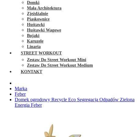
Domki
Mała Architektura
Zjeżdżalnie
Piaskownice
Huśtawki
Huśtawki Wagowe
Bujaki
Karuzele
Linaria
STREET WORKOUT
Zestaw Do Street Workout Mini
Zestaw Do Street Workout Medium
KONTAKT
Marka
Feber
Domek ogrodowy Recycle Eco Segregacja Odpadów Zielona
Energia Feber