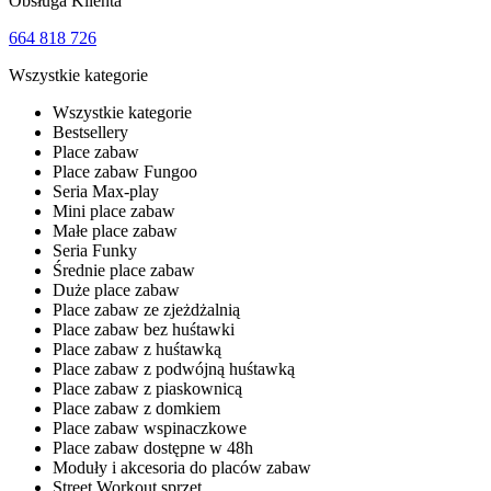
Obsługa Klienta
664 818 726
Wszystkie kategorie
Wszystkie kategorie
Bestsellery
Place zabaw
Place zabaw Fungoo
Seria Max-play
Mini place zabaw
Małe place zabaw
Seria Funky
Średnie place zabaw
Duże place zabaw
Place zabaw ze zjeżdżalnią
Place zabaw bez huśtawki
Place zabaw z huśtawką
Place zabaw z podwójną huśtawką
Place zabaw z piaskownicą
Place zabaw z domkiem
Place zabaw wspinaczkowe
Place zabaw dostępne w 48h
Moduły i akcesoria do placów zabaw
Street Workout sprzęt