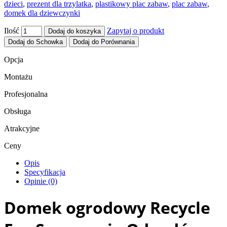
dzieci
,
prezent dla trzylatka
,
plastikowy plac zabaw
,
plac zabaw
,
domek dla dziewczynki
Ilość
Zapytaj o produkt
Dodaj do koszyka
Dodaj do Schowka
Dodaj do Porównania
Opcja
Montażu
Profesjonalna
Obsługa
Atrakcyjne
Ceny
Opis
Specyfikacja
Opinie (0)
Domek ogrodowy Recycle