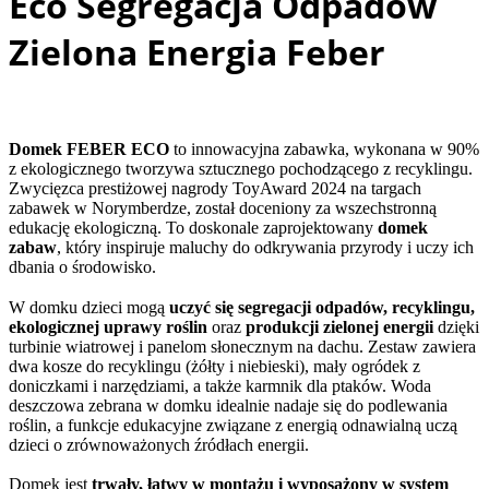
Eco Segregacja Odpadów
Zielona Energia Feber
Domek FEBER ECO
to innowacyjna zabawka, wykonana w 90%
z ekologicznego tworzywa sztucznego pochodzącego z recyklingu.
Zwycięzca prestiżowej nagrody ToyAward 2024 na targach
zabawek w Norymberdze, został doceniony za wszechstronną
edukację ekologiczną. To doskonale zaprojektowany
domek
zabaw
, który inspiruje maluchy do odkrywania przyrody i uczy ich
dbania o środowisko.
W domku dzieci mogą
uczyć się segregacji odpadów, recyklingu,
ekologicznej uprawy roślin
oraz
produkcji zielonej energii
dzięki
turbinie wiatrowej i panelom słonecznym na dachu. Zestaw zawiera
dwa kosze do recyklingu (żółty i niebieski), mały ogródek z
doniczkami i narzędziami, a także karmnik dla ptaków. Woda
deszczowa zebrana w domku idealnie nadaje się do podlewania
roślin, a funkcje edukacyjne związane z energią odnawialną uczą
dzieci o zrównoważonych źródłach energii.
Domek jest
trwały, łatwy w montażu i wyposażony w system