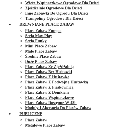
Wieże Wspinaczkowe Ogrodowe Dla Dzieci
Zjeżdżalnie Ogrodowe Dla Dzieci
Inne Zabawki Do Ogrodu Dla Dzieci
Trampoliny Ogrodowe Dla Dzieci
DREWNIANE PLACE ZABAW
Place Zabaw Fungoo
Seria Max-Play
Seria Funky
Mini Place Zabaw
Małe Place Zabaw
Średnie Place Zabaw
Duże Place Zabaw
Place Zabaw Ze Zjeżdżalnią
Place Zabaw Bez Huśtawki
Place Zabaw Z Huśtawką
Place Zabaw Z Podwójną Huśtawką
Place Zabaw Z Piaskownicą
Place Zabaw Z Domkiem
Place Zabaw Wspinaczkowe
Place Zabaw Dostępne W 48h
Moduły I Akcesoria Do Placów Zabaw
PUBLICZNE
Place Zabaw
Metalowe Place Zabaw