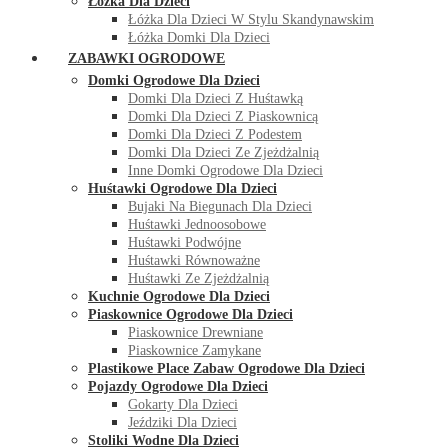
Łóżka Dla Dzieci
Łóżka Dla Dzieci W Stylu Skandynawskim
Łóżka Domki Dla Dzieci
ZABAWKI OGRODOWE
Domki Ogrodowe Dla Dzieci
Domki Dla Dzieci Z Huśtawką
Domki Dla Dzieci Z Piaskownicą
Domki Dla Dzieci Z Podestem
Domki Dla Dzieci Ze Zjeżdżalnią
Inne Domki Ogrodowe Dla Dzieci
Huśtawki Ogrodowe Dla Dzieci
Bujaki Na Biegunach Dla Dzieci
Huśtawki Jednoosobowe
Huśtawki Podwójne
Huśtawki Równoważne
Huśtawki Ze Zjeżdżalnią
Kuchnie Ogrodowe Dla Dzieci
Piaskownice Ogrodowe Dla Dzieci
Piaskownice Drewniane
Piaskownice Zamykane
Plastikowe Place Zabaw Ogrodowe Dla Dzieci
Pojazdy Ogrodowe Dla Dzieci
Gokarty Dla Dzieci
Jeździki Dla Dzieci
Stoliki Wodne Dla Dzieci