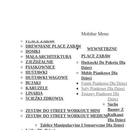
PLACE ZABAW Z PODWÓJNĄ HUŚTAWKĄ
PLACE ZABAW Z PIASKOWNICĄ
PLACE ZABAW Z DOMKIEM
PLACE ZABAW WSPINACZKOWE
PLACE ZABAW DOSTĘPNE W 48H
MODUŁY I AKCESORIA DO PLACÓW ZABAW
Mobilne Menu
PUBLICZNE
PLACE ZABAW
DREWNIANE PLACE ZABAW
WEWNĘTRZNE
DOMKI
PLACE ZABAW
MAŁA ARCHITEKTURA
ZJEŻDŻALNIE
Huśtawki Do Pokoju Dla
PIASKOWNICE
Dzieci
HUŚTAWKI
Meble Piankowe Dla
HUŚTAWKI WAGOWE
Dzieci
BUJAKI
Fotele Piankowe Dla Dzieci
KARUZELE
Sofy Piankowe Dla Dzieci
LINARIA
Zestawy Piankowe Dla
ŚCIEŻKI ZDROWIA
Dzieci
STREET WORKOUT
Suche
Baseny Z
ZESTAW DO STREET WORKOUT MINI
Kulkami
ZESTAW DO STREET WORKOUT MEDIUM
Dla Dzieci
KONTAKT
Tablice Manipulacyjne I Sensoryczne Dla Dzieci