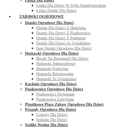
Łóżka Dla Dzieci
Łóżka Dla Dzieci W Stylu Skandynawskim
Łóżka Domki Dla Dzieci
ZABAWKI OGRODOWE
Domki Ogrodowe Dla Dzieci
Domki Dla Dzieci Z Huśtawką
Domki Dla Dzieci Z Piaskownicą
Domki Dla Dzieci Z Podestem
Domki Dla Dzieci Ze Zjeżdżalnią
Inne Domki Ogrodowe Dla Dzieci
Huśtawki Ogrodowe Dla Dzieci
Bujaki Na Biegunach Dla Dzieci
Huśtawki Jednoosobowe
Huśtawki Podwójne
Huśtawki Równoważne
Huśtawki Ze Zjeżdżalnią
Kuchnie Ogrodowe Dla Dzieci
Piaskownice Ogrodowe Dla Dzieci
Piaskownice Drewniane
Piaskownice Zamykane
Plastikowe Place Zabaw Ogrodowe Dla Dzieci
Pojazdy Ogrodowe Dla Dzieci
Gokarty Dla Dzieci
Jeździki Dla Dzieci
Stoliki Wodne Dla Dzieci