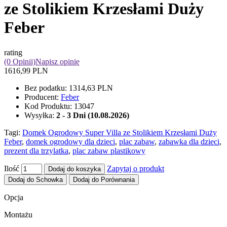
ze Stolikiem Krzesłami Duży
Feber
rating
(0 Opinii)
Napisz opinię
1616,99 PLN
Bez podatku:
1314,63 PLN
Producent:
Feber
Kod Produktu:
13047
Wysyłka:
2 - 3 Dni (10.08.2026)
Tagi:
Domek Ogrodowy Super Villa ze Stolikiem Krzesłami Duży
Feber
,
domek ogrodowy dla dzieci
,
plac zabaw
,
zabawka dla dzieci
,
prezent dla trzylatka
,
plac zabaw plastikowy
Ilość
Zapytaj o produkt
Dodaj do koszyka
Dodaj do Schowka
Dodaj do Porównania
Opcja
Montażu