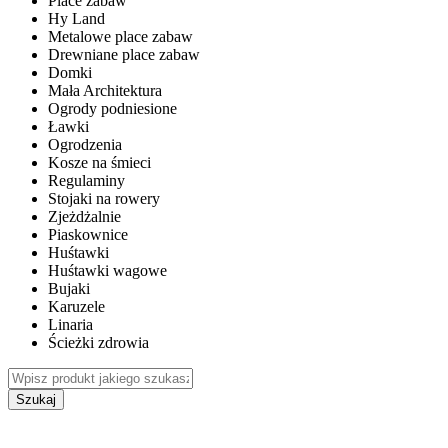
Place zabaw
Hy Land
Metalowe place zabaw
Drewniane place zabaw
Domki
Mała Architektura
Ogrody podniesione
Ławki
Ogrodzenia
Kosze na śmieci
Regulaminy
Stojaki na rowery
Zjeżdżalnie
Piaskownice
Huśtawki
Huśtawki wagowe
Bujaki
Karuzele
Linaria
Ścieżki zdrowia
Szukaj
WEWNĘTRZNE PLACE ZABAW