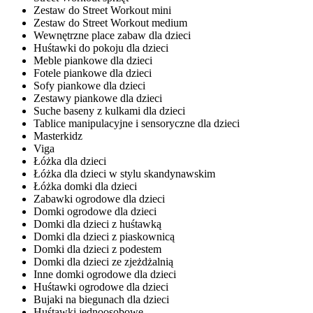
Zestaw do Street Workout mini
Zestaw do Street Workout medium
Wewnętrzne place zabaw dla dzieci
Huśtawki do pokoju dla dzieci
Meble piankowe dla dzieci
Fotele piankowe dla dzieci
Sofy piankowe dla dzieci
Zestawy piankowe dla dzieci
Suche baseny z kulkami dla dzieci
Tablice manipulacyjne i sensoryczne dla dzieci
Masterkidz
Viga
Łóżka dla dzieci
Łóżka dla dzieci w stylu skandynawskim
Łóżka domki dla dzieci
Zabawki ogrodowe dla dzieci
Domki ogrodowe dla dzieci
Domki dla dzieci z huśtawką
Domki dla dzieci z piaskownicą
Domki dla dzieci z podestem
Domki dla dzieci ze zjeżdżalnią
Inne domki ogrodowe dla dzieci
Huśtawki ogrodowe dla dzieci
Bujaki na biegunach dla dzieci
Huśtawki jednoosobowe