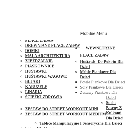
PLACE ZABAW Z PODWÓJNĄ HUŚTAWKĄ
PLACE ZABAW Z PIASKOWNICĄ
PLACE ZABAW Z DOMKIEM
PLACE ZABAW WSPINACZKOWE
PLACE ZABAW DOSTĘPNE W 48H
MODUŁY I AKCESORIA DO PLACÓW ZABAW
Mobilne Menu
PUBLICZNE
PLACE ZABAW
DREWNIANE PLACE ZABAW
WEWNĘTRZNE
DOMKI
PLACE ZABAW
MAŁA ARCHITEKTURA
ZJEŻDŻALNIE
Huśtawki Do Pokoju Dla
PIASKOWNICE
Dzieci
HUŚTAWKI
Meble Piankowe Dla
HUŚTAWKI WAGOWE
Dzieci
BUJAKI
Fotele Piankowe Dla Dzieci
KARUZELE
Sofy Piankowe Dla Dzieci
LINARIA
Zestawy Piankowe Dla
ŚCIEŻKI ZDROWIA
Dzieci
STREET WORKOUT
Suche
Baseny Z
ZESTAW DO STREET WORKOUT MINI
Kulkami
ZESTAW DO STREET WORKOUT MEDIUM
Dla Dzieci
KONTAKT
Tablice Manipulacyjne I Sensoryczne Dla Dzieci