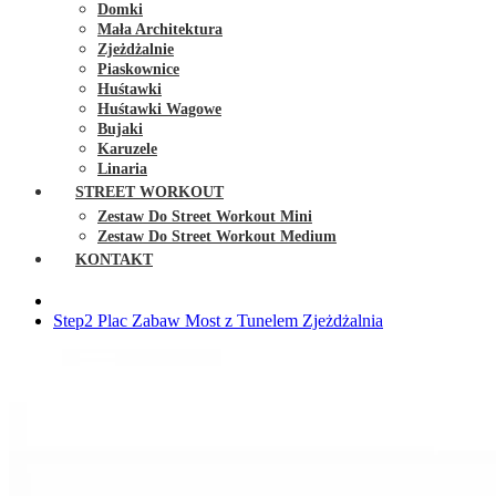
Domki
Mała Architektura
Zjeżdżalnie
Piaskownice
Huśtawki
Huśtawki Wagowe
Bujaki
Karuzele
Linaria
STREET WORKOUT
Zestaw Do Street Workout Mini
Zestaw Do Street Workout Medium
KONTAKT
Step2 Plac Zabaw Most z Tunelem Zjeżdżalnia