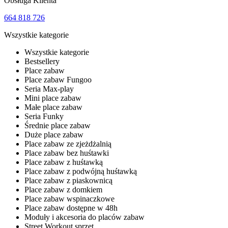
Obsługa Klienta
664 818 726
Wszystkie kategorie
Wszystkie kategorie
Bestsellery
Place zabaw
Place zabaw Fungoo
Seria Max-play
Mini place zabaw
Małe place zabaw
Seria Funky
Średnie place zabaw
Duże place zabaw
Place zabaw ze zjeżdżalnią
Place zabaw bez huśtawki
Place zabaw z huśtawką
Place zabaw z podwójną huśtawką
Place zabaw z piaskownicą
Place zabaw z domkiem
Place zabaw wspinaczkowe
Place zabaw dostępne w 48h
Moduły i akcesoria do placów zabaw
Street Workout sprzęt