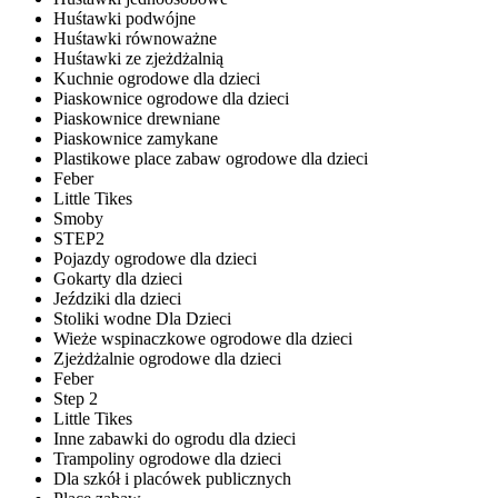
Huśtawki podwójne
Huśtawki równoważne
Huśtawki ze zjeżdżalnią
Kuchnie ogrodowe dla dzieci
Piaskownice ogrodowe dla dzieci
Piaskownice drewniane
Piaskownice zamykane
Plastikowe place zabaw ogrodowe dla dzieci
Feber
Little Tikes
Smoby
STEP2
Pojazdy ogrodowe dla dzieci
Gokarty dla dzieci
Jeździki dla dzieci
Stoliki wodne Dla Dzieci
Wieże wspinaczkowe ogrodowe dla dzieci
Zjeżdżalnie ogrodowe dla dzieci
Feber
Step 2
Little Tikes
Inne zabawki do ogrodu dla dzieci
Trampoliny ogrodowe dla dzieci
Dla szkół i placówek publicznych