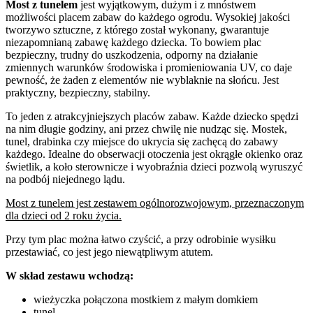
Most z tunelem
jest wyjątkowym, dużym i z mnóstwem
możliwości placem zabaw do każdego ogrodu. Wysokiej jakości
tworzywo sztuczne, z którego został wykonany, gwarantuje
niezapomnianą zabawę każdego dziecka. To bowiem plac
bezpieczny, trudny do uszkodzenia, odporny na działanie
zmiennych warunków środowiska i promieniowania UV, co daje
pewność, że żaden z elementów nie wyblaknie na słońcu. Jest
praktyczny, bezpieczny, stabilny.
To jeden z atrakcyjniejszych placów zabaw. Każde dziecko spędzi
na nim długie godziny, ani przez chwilę nie nudząc się. Mostek,
tunel, drabinka czy miejsce do ukrycia się zachęcą do zabawy
każdego. Idealne do obserwacji otoczenia jest okrągłe okienko oraz
świetlik, a koło sterownicze i wyobraźnia dzieci pozwolą wyruszyć
na podbój niejednego lądu.
Most z tunelem jest zestawem ogólnorozwojowym, przeznaczonym
dla dzieci od 2 roku życia.
Przy tym plac można łatwo czyścić, a przy odrobinie wysiłku
przestawiać, co jest jego niewątpliwym atutem.
W skład zestawu wchodzą:
wieżyczka połączona mostkiem z małym domkiem
tunel