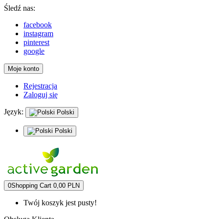
Śledź nas:
facebook
instagram
pinterest
google
Moje konto
Rejestracja
Zaloguj się
Język:
Polski
Polski
0
Shopping Cart
0,00 PLN
Twój koszyk jest pusty!