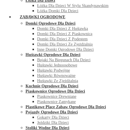
Łóżka Dla Dzieci
Łóżka Dla Dzieci W Stylu Skandynawskim
Łóżka Domki Dla Dzieci
ZABAWKI OGRODOWE
Domki Ogrodowe Dla Dzieci
Domki Dla Dzieci Z Huśtawką
Domki Dla Dzieci Z Piaskownicą
Domki Dla Dzieci Z Podestem
Domki Dla Dzieci Ze Zjeżdżalnią
Inne Domki Ogrodowe Dla Dzieci
Huśtawki Ogrodowe Dla Dzieci
Bujaki Na Biegunach Dla Dzieci
Huśtawki Jednoosobowe
Huśtawki Podwójne
Huśtawki Równoważne
Huśtawki Ze Zjeżdżalnią
Kuchnie Ogrodowe Dla Dzieci
Piaskownice Ogrodowe Dla Dzieci
Piaskownice Drewniane
Piaskownice Zamykane
Plastikowe Place Zabaw Ogrodowe Dla Dzieci
Pojazdy Ogrodowe Dla Dzieci
Gokarty Dla Dzieci
Jeździki Dla Dzieci
Stoliki Wodne Dla Dzieci