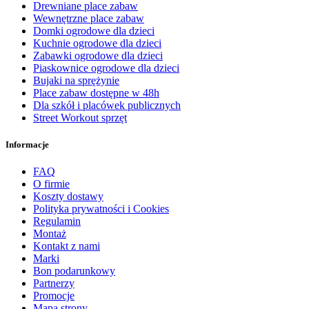
Drewniane place zabaw
Wewnętrzne place zabaw
Domki ogrodowe dla dzieci
Kuchnie ogrodowe dla dzieci
Zabawki ogrodowe dla dzieci
Piaskownice ogrodowe dla dzieci
Bujaki na sprężynie
Place zabaw dostępne w 48h
Dla szkół i placówek publicznych
Street Workout sprzęt
Informacje
FAQ
O firmie
Koszty dostawy
Polityka prywatności i Cookies
Regulamin
Montaż
Kontakt z nami
Marki
Bon podarunkowy
Partnerzy
Promocje
Mapa strony