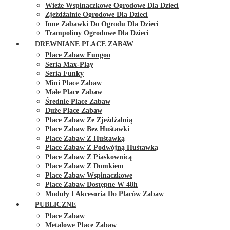
Wieże Wspinaczkowe Ogrodowe Dla Dzieci
Zjeżdżalnie Ogrodowe Dla Dzieci
Inne Zabawki Do Ogrodu Dla Dzieci
Trampoliny Ogrodowe Dla Dzieci
DREWNIANE PLACE ZABAW
Place Zabaw Fungoo
Seria Max-Play
Seria Funky
Mini Place Zabaw
Małe Place Zabaw
Średnie Place Zabaw
Duże Place Zabaw
Place Zabaw Ze Zjeżdżalnią
Place Zabaw Bez Huśtawki
Place Zabaw Z Huśtawką
Place Zabaw Z Podwójną Huśtawką
Place Zabaw Z Piaskownicą
Place Zabaw Z Domkiem
Place Zabaw Wspinaczkowe
Place Zabaw Dostępne W 48h
Moduły I Akcesoria Do Placów Zabaw
PUBLICZNE
Place Zabaw
Metalowe Place Zabaw