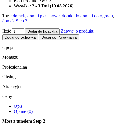
Kod Produktu:
8012
Wysyłka:
2 - 3 Dni (10.08.2026)
Tagi:
domek
,
domki plastikowe
,
domki do domu i do ogrodu
,
domek Step 2
Ilość
Zapytaj o produkt
Dodaj do koszyka
Dodaj do Schowka
Dodaj do Porównania
Opcja
Montażu
Profesjonalna
Obsługa
Atrakcyjne
Ceny
Opis
Opinie (0)
Most z tunelem Step 2