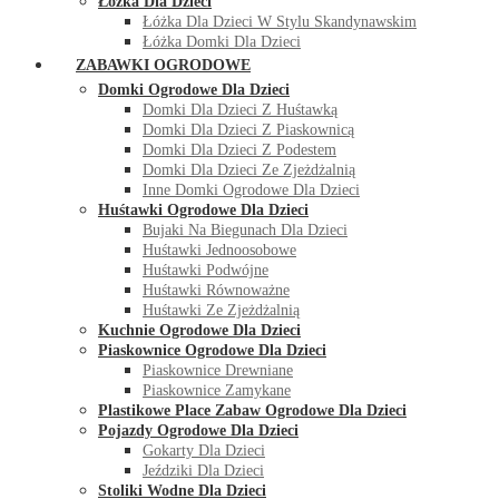
Łóżka Dla Dzieci
Łóżka Dla Dzieci W Stylu Skandynawskim
Łóżka Domki Dla Dzieci
ZABAWKI OGRODOWE
Domki Ogrodowe Dla Dzieci
Domki Dla Dzieci Z Huśtawką
Domki Dla Dzieci Z Piaskownicą
Domki Dla Dzieci Z Podestem
Domki Dla Dzieci Ze Zjeżdżalnią
Inne Domki Ogrodowe Dla Dzieci
Huśtawki Ogrodowe Dla Dzieci
Bujaki Na Biegunach Dla Dzieci
Huśtawki Jednoosobowe
Huśtawki Podwójne
Huśtawki Równoważne
Huśtawki Ze Zjeżdżalnią
Kuchnie Ogrodowe Dla Dzieci
Piaskownice Ogrodowe Dla Dzieci
Piaskownice Drewniane
Piaskownice Zamykane
Plastikowe Place Zabaw Ogrodowe Dla Dzieci
Pojazdy Ogrodowe Dla Dzieci
Gokarty Dla Dzieci
Jeździki Dla Dzieci
Stoliki Wodne Dla Dzieci