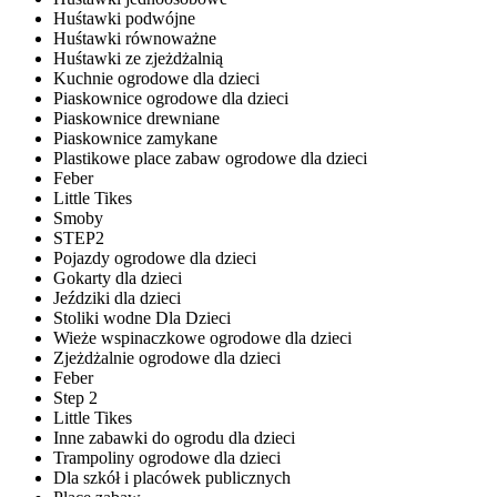
Huśtawki podwójne
Huśtawki równoważne
Huśtawki ze zjeżdżalnią
Kuchnie ogrodowe dla dzieci
Piaskownice ogrodowe dla dzieci
Piaskownice drewniane
Piaskownice zamykane
Plastikowe place zabaw ogrodowe dla dzieci
Feber
Little Tikes
Smoby
STEP2
Pojazdy ogrodowe dla dzieci
Gokarty dla dzieci
Jeździki dla dzieci
Stoliki wodne Dla Dzieci
Wieże wspinaczkowe ogrodowe dla dzieci
Zjeżdżalnie ogrodowe dla dzieci
Feber
Step 2
Little Tikes
Inne zabawki do ogrodu dla dzieci
Trampoliny ogrodowe dla dzieci
Dla szkół i placówek publicznych