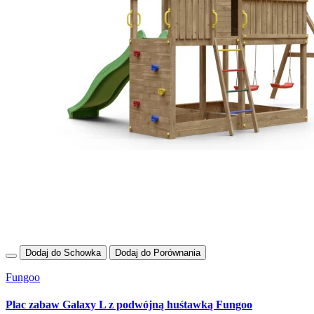
Dodaj do Schowka
Dodaj do Porównania
Fungoo
Plac zabaw Galaxy L z podwójną huśtawką Fungoo