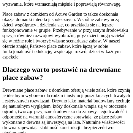
wyzwania, które wzmacniają mięśnie i poprawiają równowagę.
Place zabaw z domkiem od Active Garden to także doskonała
okazja do nauki interakcji społecznych. Wspólne zabawy uczą
dzieci współpracy i dzielenia się, co przekłada się na lepsze
funkcjonowanie w grupie. Przebywanie w przyjaznym środowisku
sprzyja również rozwojowi wyobraźni, gdyż dzieci mogą wcielać
się w różne role i tworzyć własne scenariusze zabaw. W naszej
ofercie znajdą Państwo place zabaw, które łączą w sobie
funkcjonalność i edukację, wspierając rozwój dzieci w każdym
aspekcie.
Dlaczego warto postawić na drewniane
place zabaw?
Drewniane place zabaw z domkiem oferują wiele zalet, które czynią
je idealnym wyborem dla rodzin i instytucji poszukujących trwałych
i estetycznych rozwiązań. Drewno jako materiał budowlany cechuje
się naturalnym wyglądem, który doskonale wtapia się w otoczenie
ogrodu, tworząc przyjazne środowisko do zabawy. Jego trwałość i
odporność na warunki atmosferyczne sprawiają, że place zabaw
wykonane z drewna są inwestycją na lata. Naturalne właściwości
drewna zapewniają stabilność konstrukcji i bezpieczeństwo
użytkowania.