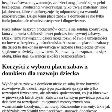
bezpieczeństwa, co gwarantuje, że dzieci mogą bawić się w pełni
bezpiecznie. Producenci wykorzystują tylko trwałe materiały, takie
jak drewno, które charakteryzuje się odpornością na warunki
atmosferyczne. Dzięki temu place zabaw z domkiem są nie tylko
funkcjonalne, ale również estetyczne i długowieczne.
Place zabaw naszych producentów cechują się solidną konstrukcją,
która zapewnia stabilność nawet podczas intensywnej zabawy.
Dzięki temu rozwiązaniu dzieci mogą rozwijać swoje umiejętności
ruchowe w bezpiecznym środowisku. Atestowane place do zabawy
dla dzieci to doskonała inwestycja w radosne i bezpieczne chwile
spędzone na świeżym powietrzu. Zapraszamy do zapoznania się z
ofertą, która daje gwarancję jakości i bezpieczeństwa.
Korzyści z wyboru placu zabaw z
domkiem dla rozwoju dziecka
Wybór placu zabaw z domkiem niesie ze sobą liczne korzyści
rozwojowe dla dzieci. Tego typu przestrzeń sprzyja nie tylko
rozwojowi fizycznemu, ale również społecznemu, co jest kluczowe
w pierwszych latach życia. Zabawa na świeżym powietrzu pozwala
dzieciom na rozwijanie umiejętności motorycznych oraz
wzmacnianie koordynacji ruchowej. Różnorodne elementy, takie jak
zjeżdżalnie czy ścianki wspinaczkowe, stanowią dodatkowe