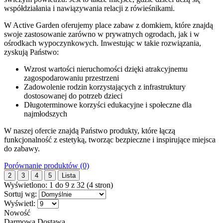
współdziałania i nawiązywania relacji z rówieśnikami.
W Active Garden oferujemy place zabaw z domkiem, które znajdą
swoje zastosowanie zarówno w prywatnych ogrodach, jak i w
ośrodkach wypoczynkowych. Inwestując w takie rozwiązania,
zyskują Państwo:
Wzrost wartości nieruchomości dzięki atrakcyjnemu
zagospodarowaniu przestrzeni
Zadowolenie rodzin korzystających z infrastruktury
dostosowanej do potrzeb dzieci
Długoterminowe korzyści edukacyjne i społeczne dla
najmłodszych
W naszej ofercie znajdą Państwo produkty, które łączą
funkcjonalność z estetyką, tworząc bezpieczne i inspirujące miejsca
do zabawy.
Porównanie produktów (0)
2
3
4
5
Lista
Wyświetlono: 1 do 9 z 32 (4 stron)
Sortuj wg:
Wyświetl:
Nowość
Darmowa Dostawa