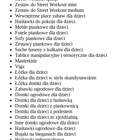
Zestaw do Street Workout mini
Zestaw do Street Workout medium
Wewnętrzne place zabaw dla dzieci
Huśtawki do pokoju dla dzieci
Meble piankowe dla dzieci
Fotele piankowe dla dzieci
Sofy piankowe dla dzieci
Zestawy piankowe dla dzieci
Suche baseny z kulkami dla dzieci
Tablice manipulacyjne i sensoryczne dla dzieci
Masterkidz
Viga
Łóżka dla dzieci
Łóżka dla dzieci w stylu skandynawskim
Łóżka domki dla dzieci
Zabawki ogrodowe dla dzieci
Domki ogrodowe dla dzieci
Domki dla dzieci z huśtawką
Domki dla dzieci z piaskownicą
Domki dla dzieci z podestem
Domki dla dzieci ze zjeżdżalnią
Inne domki ogrodowe dla dzieci
Huśtawki ogrodowe dla dzieci
Bujaki na biegunach dla dzieci
Huśtawki jednoosobowe