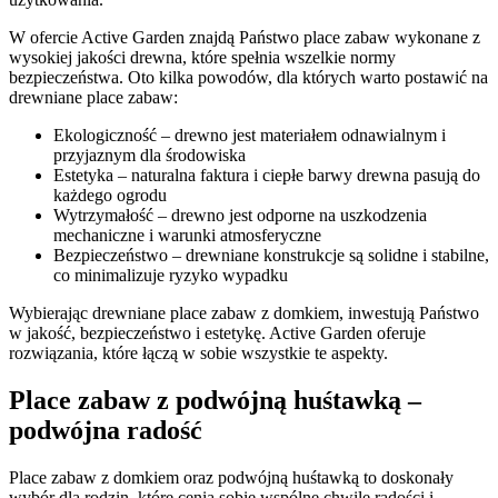
W ofercie Active Garden znajdą Państwo place zabaw wykonane z
wysokiej jakości drewna, które spełnia wszelkie normy
bezpieczeństwa. Oto kilka powodów, dla których warto postawić na
drewniane place zabaw:
Ekologiczność – drewno jest materiałem odnawialnym i
przyjaznym dla środowiska
Estetyka – naturalna faktura i ciepłe barwy drewna pasują do
każdego ogrodu
Wytrzymałość – drewno jest odporne na uszkodzenia
mechaniczne i warunki atmosferyczne
Bezpieczeństwo – drewniane konstrukcje są solidne i stabilne,
co minimalizuje ryzyko wypadku
Wybierając drewniane place zabaw z domkiem, inwestują Państwo
w jakość, bezpieczeństwo i estetykę. Active Garden oferuje
rozwiązania, które łączą w sobie wszystkie te aspekty.
Place zabaw z podwójną huśtawką –
podwójna radość
Place zabaw z domkiem oraz podwójną huśtawką to doskonały
wybór dla rodzin, które cenią sobie wspólne chwile radości i