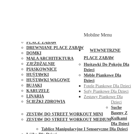
PLACE ZABAW Z PODWÓJNĄ HUŚTAWKĄ
PLACE ZABAW Z PIASKOWNICĄ
PLACE ZABAW Z DOMKIEM
PLACE ZABAW WSPINACZKOWE
PLACE ZABAW DOSTĘPNE W 48H
MODUŁY I AKCESORIA DO PLACÓW ZABAW
Mobilne Menu
PUBLICZNE
PLACE ZABAW
DREWNIANE PLACE ZABAW
WEWNĘTRZNE
DOMKI
PLACE ZABAW
MAŁA ARCHITEKTURA
ZJEŻDŻALNIE
Huśtawki Do Pokoju Dla
PIASKOWNICE
Dzieci
HUŚTAWKI
Meble Piankowe Dla
HUŚTAWKI WAGOWE
Dzieci
BUJAKI
Fotele Piankowe Dla Dzieci
KARUZELE
Sofy Piankowe Dla Dzieci
LINARIA
Zestawy Piankowe Dla
ŚCIEŻKI ZDROWIA
Dzieci
STREET WORKOUT
Suche
Baseny Z
ZESTAW DO STREET WORKOUT MINI
Kulkami
ZESTAW DO STREET WORKOUT MEDIUM
Dla Dzieci
KONTAKT
Tablice Manipulacyjne I Sensoryczne Dla Dzieci