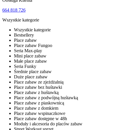
Obsługa Klienta
664 818 726
Wszystkie kategorie
Wszystkie kategorie
Bestsellery
Place zabaw
Place zabaw Fungoo
Seria Max-play
Mini place zabaw
Małe place zabaw
Seria Funky
Średnie place zabaw
Duże place zabaw
Place zabaw ze zjeżdżalnią
Place zabaw bez huśtawki
Place zabaw z huśtawką
Place zabaw z podwójną huśtawką
Place zabaw z piaskownicą
Place zabaw z domkiem
Place zabaw wspinaczkowe
Place zabaw dostępne w 48h
Moduły i akcesoria do placów zabaw
Street Workout sprzęt