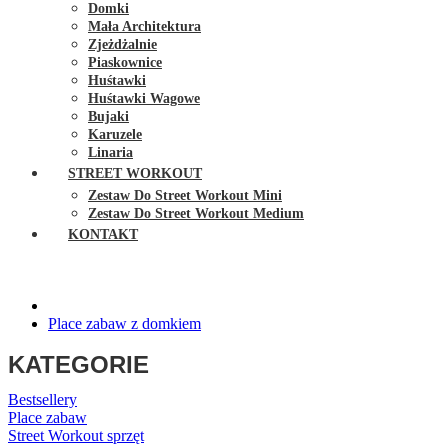
Domki
Mała Architektura
Zjeżdżalnie
Piaskownice
Huśtawki
Huśtawki Wagowe
Bujaki
Karuzele
Linaria
STREET WORKOUT
Zestaw Do Street Workout Mini
Zestaw Do Street Workout Medium
KONTAKT
Place zabaw z domkiem
KATEGORIE
Bestsellery
Place zabaw
Street Workout sprzęt