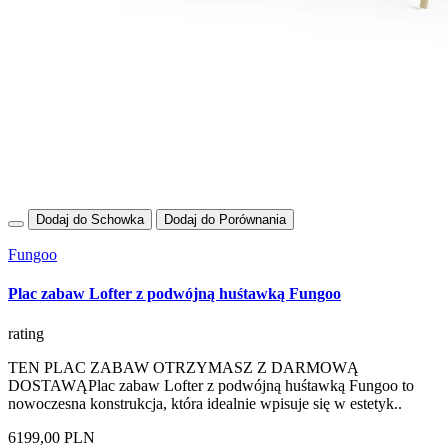
Dodaj do Schowka
Dodaj do Porównania
Fungoo
Plac zabaw Lofter z podwójną huśtawką Fungoo
rating
TEN PLAC ZABAW OTRZYMASZ Z DARMOWĄ
DOSTAWĄPlac zabaw Lofter z podwójną huśtawką Fungoo to
nowoczesna konstrukcja, która idealnie wpisuje się w estetyk..
6199,00 PLN