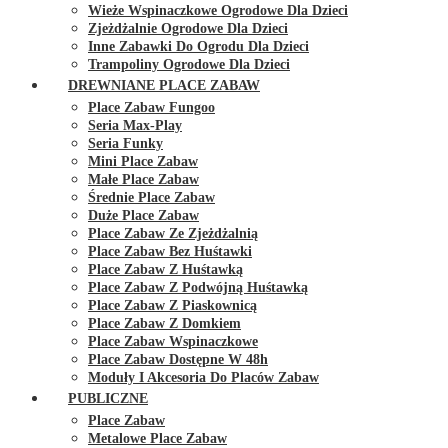
Wieże Wspinaczkowe Ogrodowe Dla Dzieci
Zjeżdżalnie Ogrodowe Dla Dzieci
Inne Zabawki Do Ogrodu Dla Dzieci
Trampoliny Ogrodowe Dla Dzieci
DREWNIANE PLACE ZABAW
Place Zabaw Fungoo
Seria Max-Play
Seria Funky
Mini Place Zabaw
Małe Place Zabaw
Średnie Place Zabaw
Duże Place Zabaw
Place Zabaw Ze Zjeżdżalnią
Place Zabaw Bez Huśtawki
Place Zabaw Z Huśtawką
Place Zabaw Z Podwójną Huśtawką
Place Zabaw Z Piaskownicą
Place Zabaw Z Domkiem
Place Zabaw Wspinaczkowe
Place Zabaw Dostępne W 48h
Moduły I Akcesoria Do Placów Zabaw
PUBLICZNE
Place Zabaw
Metalowe Place Zabaw