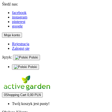
Śledź nas:
facebook
instagram
pinterest
google
Moje konto
Rejestracja
Zaloguj się
Język:
Polski
Polski
0
Shopping Cart
0,00 PLN
Twój koszyk jest pusty!