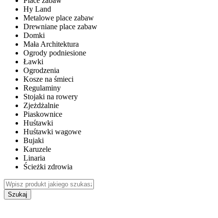
Place zabaw
Hy Land
Metalowe place zabaw
Drewniane place zabaw
Domki
Mała Architektura
Ogrody podniesione
Ławki
Ogrodzenia
Kosze na śmieci
Regulaminy
Stojaki na rowery
Zjeżdżalnie
Piaskownice
Huśtawki
Huśtawki wagowe
Bujaki
Karuzele
Linaria
Ścieżki zdrowia
Szukaj
WEWNĘTRZNE PLACE ZABAW