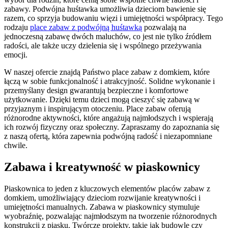
zabawy. Podwójna huśtawka umożliwia dzieciom bawienie się
razem, co sprzyja budowaniu więzi i umiejętności współpracy. Tego
rodzaju
place zabaw z podwójną huśtawką
pozwalają na
jednoczesną zabawę dwóch maluchów, co jest nie tylko źródłem
radości, ale także uczy dzielenia się i wspólnego przeżywania
emocji.
W naszej ofercie znajdą Państwo place zabaw z domkiem, które
łączą w sobie funkcjonalność i atrakcyjność. Solidne wykonanie i
przemyślany design gwarantują bezpieczne i komfortowe
użytkowanie. Dzięki temu dzieci mogą cieszyć się zabawą w
przyjaznym i inspirującym otoczeniu. Place zabaw oferują
różnorodne aktywności, które angażują najmłodszych i wspierają
ich rozwój fizyczny oraz społeczny. Zapraszamy do zapoznania się
z naszą ofertą, która zapewnia podwójną radość i niezapomniane
chwile.
Zabawa i kreatywność w piaskownicy
Piaskownica to jeden z kluczowych elementów placów zabaw z
domkiem, umożliwiający dzieciom rozwijanie kreatywności i
umiejętności manualnych. Zabawa w piaskownicy stymuluje
wyobraźnię, pozwalając najmłodszym na tworzenie różnorodnych
konstrukcji z piasku. Twórcze projekty, takie jak budowle czy