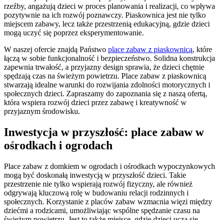
rzeźby, angażują dzieci w proces planowania i realizacji, co wpływa
pozytywnie na ich rozwój poznawczy. Piaskownica jest nie tylko
miejscem zabawy, lecz także przestrzenią edukacyjną, gdzie dzieci
mogą uczyć się poprzez eksperymentowanie.
W naszej ofercie znajdą Państwo
place zabaw z piaskownicą
, które
łączą w sobie funkcjonalność i bezpieczeństwo. Solidna konstrukcja
zapewnia trwałość, a przyjazny design sprawia, że dzieci chętnie
spędzają czas na świeżym powietrzu. Place zabaw z piaskownicą
stwarzają idealne warunki do rozwijania zdolności motorycznych i
społecznych dzieci. Zapraszamy do zapoznania się z naszą ofertą,
która wspiera rozwój dzieci przez zabawę i kreatywność w
przyjaznym środowisku.
Inwestycja w przyszłość: place zabaw w
ośrodkach i ogrodach
Place zabaw z domkiem w ogrodach i ośrodkach wypoczynkowych
mogą być doskonałą inwestycją w przyszłość dzieci. Takie
przestrzenie nie tylko wspierają rozwój fizyczny, ale również
odgrywają kluczową rolę w budowaniu relacji rodzinnych i
społecznych. Korzystanie z placów zabaw wzmacnia więzi między
dziećmi a rodzicami, umożliwiając wspólne spędzanie czasu na
świeżym powietrzu. Jest to także miejsce, gdzie dzieci uczą się