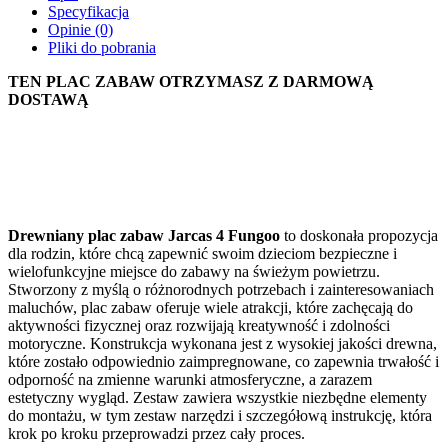
Specyfikacja
Opinie (0)
Pliki do pobrania
TEN PLAC ZABAW OTRZYMASZ Z DARMOWĄ
DOSTAWĄ
Drewniany plac zabaw Jarcas 4 Fungoo
to doskonała propozycja
dla rodzin, które chcą zapewnić swoim dzieciom bezpieczne i
wielofunkcyjne miejsce do zabawy na świeżym powietrzu.
Stworzony z myślą o różnorodnych potrzebach i zainteresowaniach
maluchów, plac zabaw oferuje wiele atrakcji, które zachęcają do
aktywności fizycznej oraz rozwijają kreatywność i zdolności
motoryczne. Konstrukcja wykonana jest z wysokiej jakości drewna,
które zostało odpowiednio zaimpregnowane, co zapewnia trwałość i
odporność na zmienne warunki atmosferyczne, a zarazem
estetyczny wygląd. Zestaw zawiera wszystkie niezbędne elementy
do montażu, w tym zestaw narzędzi i szczegółową instrukcję, która
krok po kroku przeprowadzi przez cały proces.