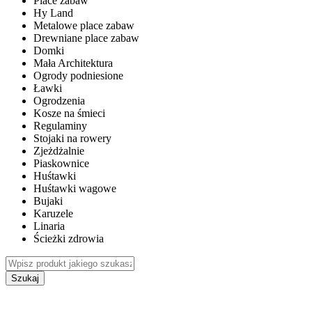
Place zabaw
Hy Land
Metalowe place zabaw
Drewniane place zabaw
Domki
Mała Architektura
Ogrody podniesione
Ławki
Ogrodzenia
Kosze na śmieci
Regulaminy
Stojaki na rowery
Zjeżdżalnie
Piaskownice
Huśtawki
Huśtawki wagowe
Bujaki
Karuzele
Linaria
Ścieżki zdrowia
Szukaj
WEWNĘTRZNE PLACE ZABAW