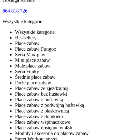
Obsługa Klienta
664 818 726
Wszystkie kategorie
Wszystkie kategorie
Bestsellery
Place zabaw
Place zabaw Fungoo
Seria Max-play
Mini place zabaw
Małe place zabaw
Seria Funky
Średnie place zabaw
Duże place zabaw
Place zabaw ze zjeżdżalnią
Place zabaw bez huśtawki
Place zabaw z huśtawką
Place zabaw z podwójną huśtawką
Place zabaw z piaskownicą
Place zabaw z domkiem
Place zabaw wspinaczkowe
Place zabaw dostępne w 48h
Moduły i akcesoria do placów zabaw
Street Workout sprzęt