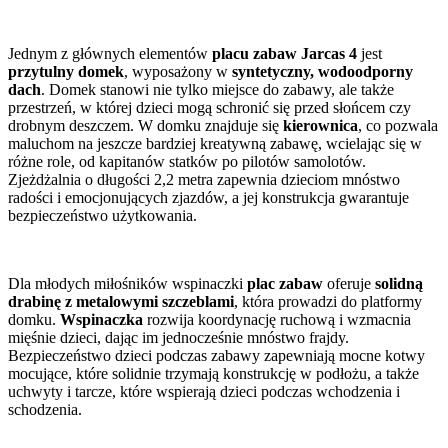
Jednym z głównych elementów
placu zabaw Jarcas 4
jest
przytulny domek
, wyposażony w
syntetyczny, wodoodporny
dach
. Domek stanowi nie tylko miejsce do zabawy, ale także
przestrzeń, w której dzieci mogą schronić się przed słońcem czy
drobnym deszczem. W domku znajduje się
kierownica
, co pozwala
maluchom na jeszcze bardziej kreatywną zabawę, wcielając się w
różne role, od kapitanów statków po pilotów samolotów.
Zjeżdżalnia o długości 2,2 metra zapewnia dzieciom mnóstwo
radości i emocjonujących zjazdów, a jej konstrukcja gwarantuje
bezpieczeństwo użytkowania.
Dla młodych miłośników wspinaczki
plac zabaw
oferuje
solidną
drabinę z metalowymi szczeblami
, która prowadzi do platformy
domku.
Wspinaczka
rozwija koordynację ruchową i wzmacnia
mięśnie dzieci, dając im jednocześnie mnóstwo frajdy.
Bezpieczeństwo dzieci podczas zabawy zapewniają mocne kotwy
mocujące, które solidnie trzymają konstrukcję w podłożu, a także
uchwyty i tarcze, które wspierają dzieci podczas wchodzenia i
schodzenia.