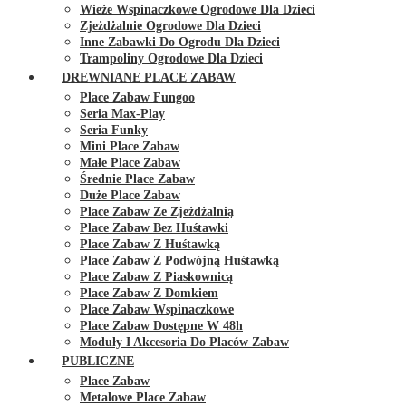
Wieże Wspinaczkowe Ogrodowe Dla Dzieci
Zjeżdżalnie Ogrodowe Dla Dzieci
Inne Zabawki Do Ogrodu Dla Dzieci
Trampoliny Ogrodowe Dla Dzieci
DREWNIANE PLACE ZABAW
Place Zabaw Fungoo
Seria Max-Play
Seria Funky
Mini Place Zabaw
Małe Place Zabaw
Średnie Place Zabaw
Duże Place Zabaw
Place Zabaw Ze Zjeżdżalnią
Place Zabaw Bez Huśtawki
Place Zabaw Z Huśtawką
Place Zabaw Z Podwójną Huśtawką
Place Zabaw Z Piaskownicą
Place Zabaw Z Domkiem
Place Zabaw Wspinaczkowe
Place Zabaw Dostępne W 48h
Moduły I Akcesoria Do Placów Zabaw
PUBLICZNE
Place Zabaw
Metalowe Place Zabaw