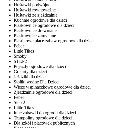
Huśtawki podwójne
Huśtawki równoważne
Huśtawki ze zjeżdżalnią
Kuchnie ogrodowe dla dzieci
Piaskownice ogrodowe dla dzieci
Piaskownice drewniane
Piaskownice zamykane
Plastikowe place zabaw ogrodowe dla dzieci
Feber
Little Tikes
Smoby
STEP2
Pojazdy ogrodowe dla dzieci
Gokarty dla dzieci
Jeździki dla dzieci
Stoliki wodne Dla Dzieci
Wieże wspinaczkowe ogrodowe dla dzieci
Zjeżdżalnie ogrodowe dla dzieci
Feber
Step 2
Little Tikes
Inne zabawki do ogrodu dla dzieci
Trampoliny ogrodowe dla dzieci
Dla szkół i placówek publicznych