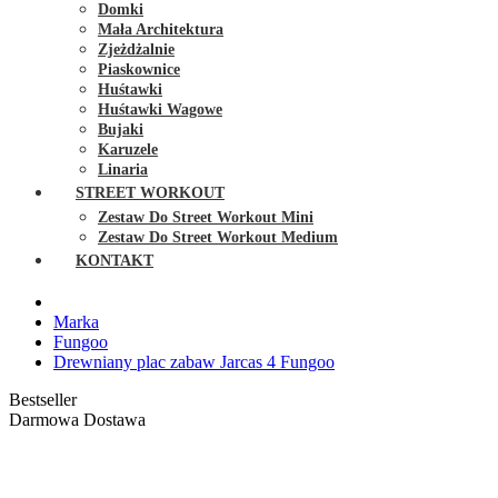
Domki
Mała Architektura
Zjeżdżalnie
Piaskownice
Huśtawki
Huśtawki Wagowe
Bujaki
Karuzele
Linaria
STREET WORKOUT
Zestaw Do Street Workout Mini
Zestaw Do Street Workout Medium
KONTAKT
Marka
Fungoo
Drewniany plac zabaw Jarcas 4 Fungoo
Bestseller
Darmowa Dostawa