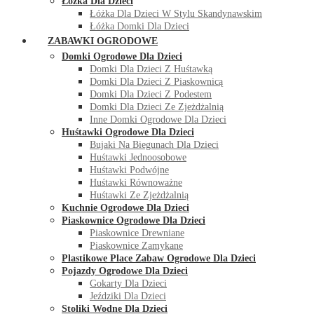
Łóżka Dla Dzieci
Łóżka Dla Dzieci W Stylu Skandynawskim
Łóżka Domki Dla Dzieci
ZABAWKI OGRODOWE
Domki Ogrodowe Dla Dzieci
Domki Dla Dzieci Z Huśtawką
Domki Dla Dzieci Z Piaskownicą
Domki Dla Dzieci Z Podestem
Domki Dla Dzieci Ze Zjeżdżalnią
Inne Domki Ogrodowe Dla Dzieci
Huśtawki Ogrodowe Dla Dzieci
Bujaki Na Biegunach Dla Dzieci
Huśtawki Jednoosobowe
Huśtawki Podwójne
Huśtawki Równoważne
Huśtawki Ze Zjeżdżalnią
Kuchnie Ogrodowe Dla Dzieci
Piaskownice Ogrodowe Dla Dzieci
Piaskownice Drewniane
Piaskownice Zamykane
Plastikowe Place Zabaw Ogrodowe Dla Dzieci
Pojazdy Ogrodowe Dla Dzieci
Gokarty Dla Dzieci
Jeździki Dla Dzieci
Stoliki Wodne Dla Dzieci