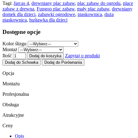
Tagi:
Jarcas 4
,
drewniany plac zabaw
,
plac zabaw do ogrodu
,
place
zabaw z drewna
,
Fungoo plac zabaw
,
mały plac zabaw
,
drewniany
domek dla dzieci
,
zabawki ogrodowe
,
piaskownica
,
duża
piaskownica
,
huśtawka dla dzieci
Dostępne opcje
Kolor ślizgu
Montaż
Ilość
Zapytaj o produkt
Dodaj do koszyka
Dodaj do Schowka
Dodaj do Porównania
Opcja
Montażu
Profesjonalna
Obsługa
Atrakcyjne
Ceny
Opis