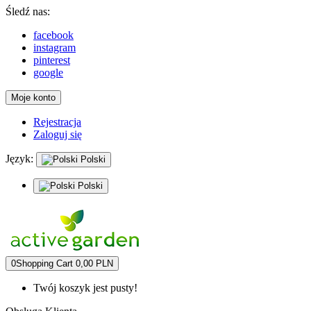
Śledź nas:
facebook
instagram
pinterest
google
Moje konto
Rejestracja
Zaloguj się
Język:
Polski
Polski
0
Shopping Cart
0,00 PLN
Twój koszyk jest pusty!