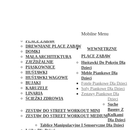
PLACE ZABAW Z PODWÓJNĄ HUŚTAWKĄ
PLACE ZABAW Z PIASKOWNICĄ
PLACE ZABAW Z DOMKIEM
PLACE ZABAW WSPINACZKOWE
PLACE ZABAW DOSTĘPNE W 48H
MODUŁY I AKCESORIA DO PLACÓW ZABAW
Mobilne Menu
PUBLICZNE
PLACE ZABAW
DREWNIANE PLACE ZABAW
WEWNĘTRZNE
DOMKI
PLACE ZABAW
MAŁA ARCHITEKTURA
ZJEŻDŻALNIE
Huśtawki Do Pokoju Dla
PIASKOWNICE
Dzieci
HUŚTAWKI
Meble Piankowe Dla
HUŚTAWKI WAGOWE
Dzieci
BUJAKI
Fotele Piankowe Dla Dzieci
KARUZELE
Sofy Piankowe Dla Dzieci
LINARIA
Zestawy Piankowe Dla
ŚCIEŻKI ZDROWIA
Dzieci
STREET WORKOUT
Suche
Baseny Z
ZESTAW DO STREET WORKOUT MINI
Kulkami
ZESTAW DO STREET WORKOUT MEDIUM
Dla Dzieci
KONTAKT
Tablice Manipulacyjne I Sensoryczne Dla Dzieci