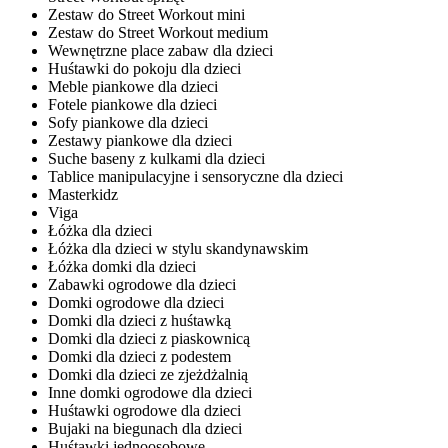
Zestaw do Street Workout mini
Zestaw do Street Workout medium
Wewnętrzne place zabaw dla dzieci
Huśtawki do pokoju dla dzieci
Meble piankowe dla dzieci
Fotele piankowe dla dzieci
Sofy piankowe dla dzieci
Zestawy piankowe dla dzieci
Suche baseny z kulkami dla dzieci
Tablice manipulacyjne i sensoryczne dla dzieci
Masterkidz
Viga
Łóżka dla dzieci
Łóżka dla dzieci w stylu skandynawskim
Łóżka domki dla dzieci
Zabawki ogrodowe dla dzieci
Domki ogrodowe dla dzieci
Domki dla dzieci z huśtawką
Domki dla dzieci z piaskownicą
Domki dla dzieci z podestem
Domki dla dzieci ze zjeżdżalnią
Inne domki ogrodowe dla dzieci
Huśtawki ogrodowe dla dzieci
Bujaki na biegunach dla dzieci
Huśtawki jednoosobowe