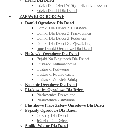
Łóżka Dla Dzieci
Łóżka Dla Dzieci W Stylu Skandynawskim
Łóżka Domki Dla Dzieci
ZABAWKI OGRODOWE
Domki Ogrodowe Dla Dzieci
Domki Dla Dzieci Z Huśtawką
Domki Dla Dzieci Z Piaskownicą
Domki Dla Dzieci Z Podestem
Domki Dla Dzieci Ze Zjeżdżalnią
Inne Domki Ogrodowe Dla Dzieci
Huśtawki Ogrodowe Dla Dzieci
Bujaki Na Biegunach Dla Dzieci
Huśtawki Jednoosobowe
Huśtawki Podwójne
Huśtawki Równoważne
Huśtawki Ze Zjeżdżalnią
Kuchnie Ogrodowe Dla Dzieci
Piaskownice Ogrodowe Dla Dzieci
Piaskownice Drewniane
Piaskownice Zamykane
Plastikowe Place Zabaw Ogrodowe Dla Dzieci
Pojazdy Ogrodowe Dla Dzieci
Gokarty Dla Dzieci
Jeździki Dla Dzieci
Stoliki Wodne Dla Dzieci