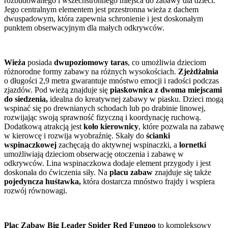
rozbudowanego i wszechstronnego miejsca do zabawy dla dzieci.
Jego centralnym elementem jest przestronna wieża z dachem
dwuspadowym, która zapewnia schronienie i jest doskonałym
punktem obserwacyjnym dla małych odkrywców.
Wieża
posiada
dwupoziomowy taras
, co umożliwia dzieciom
różnorodne formy zabawy na różnych wysokościach.
Zjeżdżalnia
o długości 2,9 metra gwarantuje mnóstwo emocji i radości podczas
zjazdów. Pod wieżą znajduje się
piaskownica z dwoma miejscami
do siedzenia,
idealna do kreatywnej zabawy w piasku. Dzieci mogą
wspinać się po drewnianych schodach lub po drabinie linowej,
rozwijając swoją sprawność fizyczną i koordynację ruchową.
Dodatkową atrakcją jest
koło kierownicy
, które pozwala na zabawę
w kierowcę i rozwija wyobraźnię. Skały do
ścianki
wspinaczkowej
zachęcają do aktywnej wspinaczki, a
lornetki
umożliwiają dzieciom obserwację otoczenia i zabawę w
odkrywców. Lina wspinaczkowa dodaje element przygody i jest
doskonała do ćwiczenia siły. Na
placu zabaw
znajduje się także
pojedyncza huśtawka,
która dostarcza mnóstwo frajdy i wspiera
rozwój równowagi.
Plac Zabaw Big Leader Spider Red Fungoo
to kompleksowy