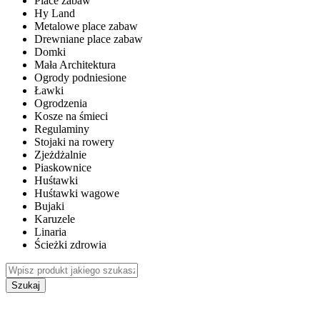
Place zabaw
Hy Land
Metalowe place zabaw
Drewniane place zabaw
Domki
Mała Architektura
Ogrody podniesione
Ławki
Ogrodzenia
Kosze na śmieci
Regulaminy
Stojaki na rowery
Zjeżdżalnie
Piaskownice
Huśtawki
Huśtawki wagowe
Bujaki
Karuzele
Linaria
Ścieżki zdrowia
Szukaj
WEWNĘTRZNE PLACE ZABAW