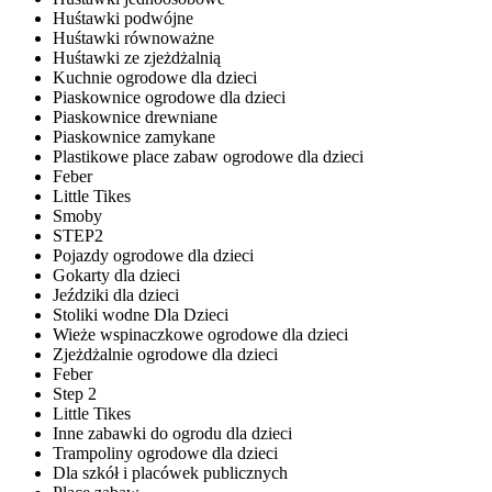
Huśtawki podwójne
Huśtawki równoważne
Huśtawki ze zjeżdżalnią
Kuchnie ogrodowe dla dzieci
Piaskownice ogrodowe dla dzieci
Piaskownice drewniane
Piaskownice zamykane
Plastikowe place zabaw ogrodowe dla dzieci
Feber
Little Tikes
Smoby
STEP2
Pojazdy ogrodowe dla dzieci
Gokarty dla dzieci
Jeździki dla dzieci
Stoliki wodne Dla Dzieci
Wieże wspinaczkowe ogrodowe dla dzieci
Zjeżdżalnie ogrodowe dla dzieci
Feber
Step 2
Little Tikes
Inne zabawki do ogrodu dla dzieci
Trampoliny ogrodowe dla dzieci
Dla szkół i placówek publicznych