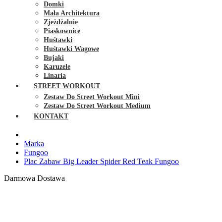
Domki
Mała Architektura
Zjeżdżalnie
Piaskownice
Huśtawki
Huśtawki Wagowe
Bujaki
Karuzele
Linaria
STREET WORKOUT
Zestaw Do Street Workout Mini
Zestaw Do Street Workout Medium
KONTAKT
Marka
Fungoo
Plac Zabaw Big Leader Spider Red Teak Fungoo
Darmowa Dostawa