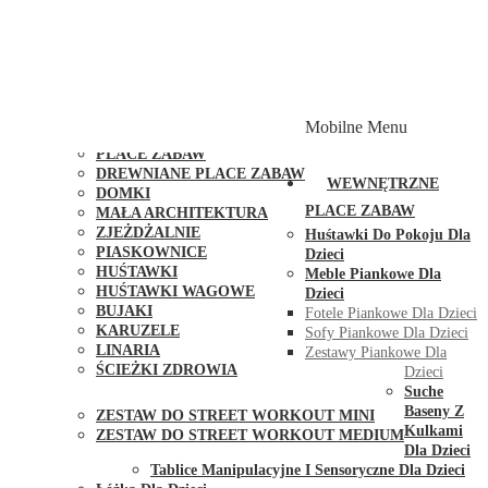
PLACE ZABAW Z PODWÓJNĄ HUŚTAWKĄ
PLACE ZABAW Z PIASKOWNICĄ
PLACE ZABAW Z DOMKIEM
PLACE ZABAW WSPINACZKOWE
PLACE ZABAW DOSTĘPNE W 48H
MODUŁY I AKCESORIA DO PLACÓW ZABAW
Mobilne Menu
PUBLICZNE
PLACE ZABAW
DREWNIANE PLACE ZABAW
WEWNĘTRZNE
DOMKI
PLACE ZABAW
MAŁA ARCHITEKTURA
ZJEŻDŻALNIE
Huśtawki Do Pokoju Dla
PIASKOWNICE
Dzieci
HUŚTAWKI
Meble Piankowe Dla
HUŚTAWKI WAGOWE
Dzieci
BUJAKI
Fotele Piankowe Dla Dzieci
KARUZELE
Sofy Piankowe Dla Dzieci
LINARIA
Zestawy Piankowe Dla
ŚCIEŻKI ZDROWIA
Dzieci
STREET WORKOUT
Suche
Baseny Z
ZESTAW DO STREET WORKOUT MINI
Kulkami
ZESTAW DO STREET WORKOUT MEDIUM
Dla Dzieci
KONTAKT
Tablice Manipulacyjne I Sensoryczne Dla Dzieci