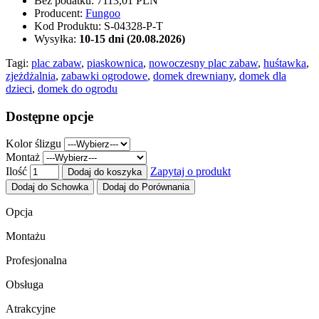
Bez podatku:
7113,01 PLN
Producent:
Fungoo
Kod Produktu:
S-04328-P-T
Wysyłka:
10-15 dni (20.08.2026)
Tagi:
plac zabaw
,
piaskownica
,
nowoczesny plac zabaw
,
huśtawka
,
zjeżdżalnia
,
zabawki ogrodowe
,
domek drewniany
,
domek dla
dzieci
,
domek do ogrodu
Dostępne opcje
Kolor ślizgu
Montaż
Ilość
Zapytaj o produkt
Dodaj do koszyka
Dodaj do Schowka
Dodaj do Porównania
Opcja
Montażu
Profesjonalna
Obsługa
Atrakcyjne