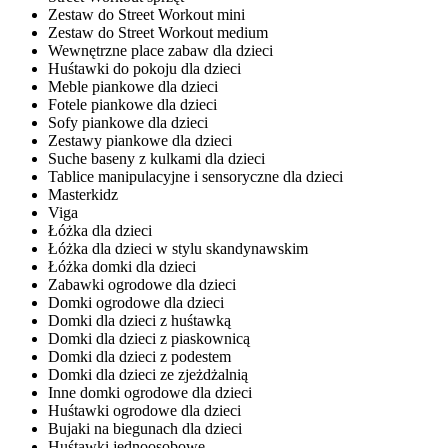
Zestaw do Street Workout mini
Zestaw do Street Workout medium
Wewnętrzne place zabaw dla dzieci
Huśtawki do pokoju dla dzieci
Meble piankowe dla dzieci
Fotele piankowe dla dzieci
Sofy piankowe dla dzieci
Zestawy piankowe dla dzieci
Suche baseny z kulkami dla dzieci
Tablice manipulacyjne i sensoryczne dla dzieci
Masterkidz
Viga
Łóżka dla dzieci
Łóżka dla dzieci w stylu skandynawskim
Łóżka domki dla dzieci
Zabawki ogrodowe dla dzieci
Domki ogrodowe dla dzieci
Domki dla dzieci z huśtawką
Domki dla dzieci z piaskownicą
Domki dla dzieci z podestem
Domki dla dzieci ze zjeżdżalnią
Inne domki ogrodowe dla dzieci
Huśtawki ogrodowe dla dzieci
Bujaki na biegunach dla dzieci
Huśtawki jednoosobowe