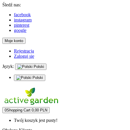
Śledź nas:
facebook
instagram
pinterest
google
Moje konto
Rejestracja
Zaloguj się
Język:
Polski
Polski
0
Shopping Cart
0,00 PLN
Twój koszyk jest pusty!