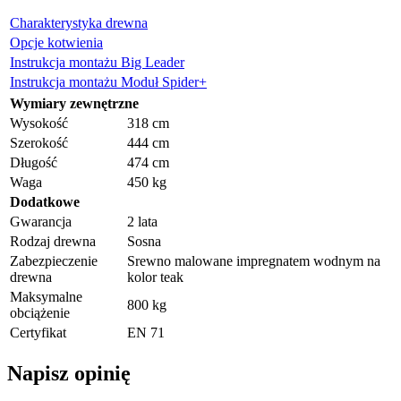
Charakterystyka drewna
Opcje kotwienia
Instrukcja montażu Big Leader
Instrukcja montażu Moduł Spider+
Wymiary zewnętrzne
Wysokość
318 cm
Szerokość
444 cm
Długość
474 cm
Waga
450 kg
Dodatkowe
Gwarancja
2 lata
Rodzaj drewna
Sosna
Zabezpieczenie
Srewno malowane impregnatem wodnym na
drewna
kolor teak
Maksymalne
800 kg
obciążenie
Certyfikat
EN 71
Napisz opinię