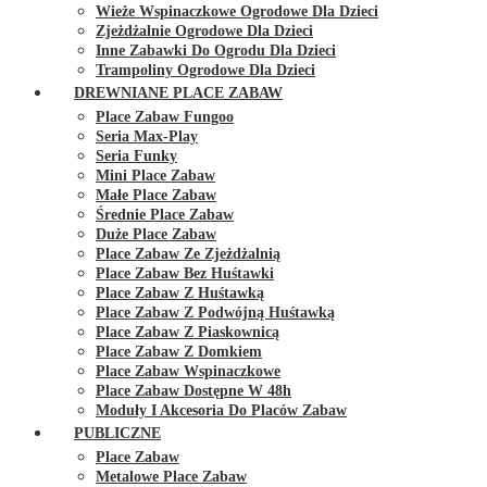
Wieże Wspinaczkowe Ogrodowe Dla Dzieci
Zjeżdżalnie Ogrodowe Dla Dzieci
Inne Zabawki Do Ogrodu Dla Dzieci
Trampoliny Ogrodowe Dla Dzieci
DREWNIANE PLACE ZABAW
Place Zabaw Fungoo
Seria Max-Play
Seria Funky
Mini Place Zabaw
Małe Place Zabaw
Średnie Place Zabaw
Duże Place Zabaw
Place Zabaw Ze Zjeżdżalnią
Place Zabaw Bez Huśtawki
Place Zabaw Z Huśtawką
Place Zabaw Z Podwójną Huśtawką
Place Zabaw Z Piaskownicą
Place Zabaw Z Domkiem
Place Zabaw Wspinaczkowe
Place Zabaw Dostępne W 48h
Moduły I Akcesoria Do Placów Zabaw
PUBLICZNE
Place Zabaw
Metalowe Place Zabaw