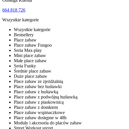
Obsługa Klienta
664 818 726
Wszystkie kategorie
Wszystkie kategorie
Bestsellery
Place zabaw
Place zabaw Fungoo
Seria Max-play
Mini place zabaw
Małe place zabaw
Seria Funky
Średnie place zabaw
Duże place zabaw
Place zabaw ze zjeżdżalnią
Place zabaw bez huśtawki
Place zabaw z huśtawką
Place zabaw z podwójną huśtawką
Place zabaw z piaskownicą
Place zabaw z domkiem
Place zabaw wspinaczkowe
Place zabaw dostępne w 48h
Moduły i akcesoria do placów zabaw
Street Workout sprzęt