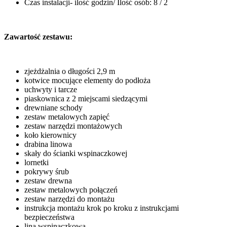
Czas instalacji- ilość godzin/ Ilość osób: 8 / 2
Zawartość zestawu:
zjeżdżalnia o długości 2,9 m
kotwice mocujące elementy do podłoża
uchwyty i tarcze
piaskownica z 2 miejscami siedzącymi
drewniane schody
zestaw metalowych zapięć
zestaw narzędzi montażowych
koło kierownicy
drabina linowa
skały do ścianki wspinaczkowej
lornetki
pokrywy śrub
zestaw drewna
zestaw metalowych połączeń
zestaw narzędzi do montażu
instrukcja montażu krok po kroku z instrukcjami
bezpieczeństwa
lina wspinaczkowa