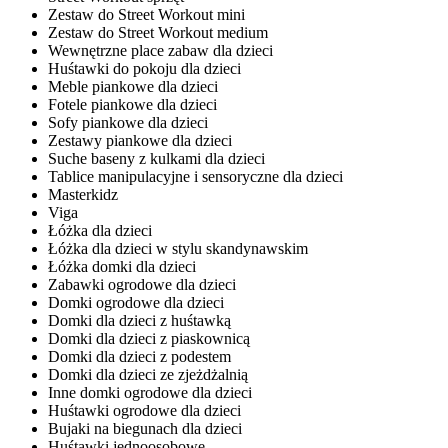
Zestaw do Street Workout mini
Zestaw do Street Workout medium
Wewnętrzne place zabaw dla dzieci
Huśtawki do pokoju dla dzieci
Meble piankowe dla dzieci
Fotele piankowe dla dzieci
Sofy piankowe dla dzieci
Zestawy piankowe dla dzieci
Suche baseny z kulkami dla dzieci
Tablice manipulacyjne i sensoryczne dla dzieci
Masterkidz
Viga
Łóżka dla dzieci
Łóżka dla dzieci w stylu skandynawskim
Łóżka domki dla dzieci
Zabawki ogrodowe dla dzieci
Domki ogrodowe dla dzieci
Domki dla dzieci z huśtawką
Domki dla dzieci z piaskownicą
Domki dla dzieci z podestem
Domki dla dzieci ze zjeżdżalnią
Inne domki ogrodowe dla dzieci
Huśtawki ogrodowe dla dzieci
Bujaki na biegunach dla dzieci
Huśtawki jednoosobowe