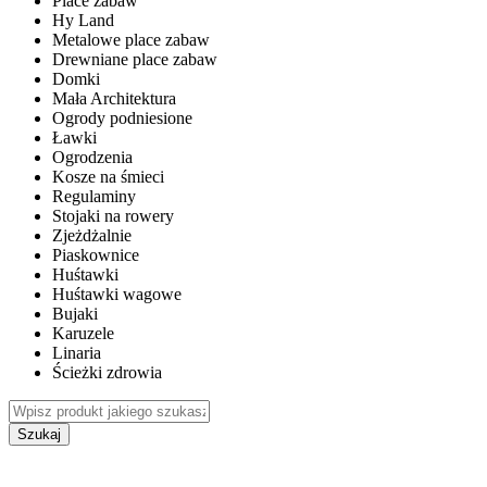
Place zabaw
Hy Land
Metalowe place zabaw
Drewniane place zabaw
Domki
Mała Architektura
Ogrody podniesione
Ławki
Ogrodzenia
Kosze na śmieci
Regulaminy
Stojaki na rowery
Zjeżdżalnie
Piaskownice
Huśtawki
Huśtawki wagowe
Bujaki
Karuzele
Linaria
Ścieżki zdrowia
Szukaj
WEWNĘTRZNE PLACE ZABAW