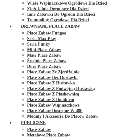
Wieże Wspinaczkowe Ogrodowe Dla Dzieci
Zjeżdżalnie Ogrodowe Dla Dzieci
Inne Zabawki Do Ogrodu Dla Dzieci
Trampoliny Ogrodowe Dla Dzieci
DREWNIANE PLACE ZABAW
Place Zabaw Fungoo
Seria Max-Play
Seria Funky
Mini Place Zabaw
Małe Place Zabaw
Średnie Place Zabaw
Duże Place Zabaw
Place Zabaw Ze Zjeżdżalnią
Place Zabaw Bez Huśtawki
Place Zabaw Z Huśtawką
Place Zabaw Z Podwójną Huśtawką
Place Zabaw Z Piaskownicą
Place Zabaw Z Domkiem
Place Zabaw Wspinaczkowe
Place Zabaw Dostępne W 48h
Moduły I Akcesoria Do Placów Zabaw
PUBLICZNE
Place Zabaw
Metalowe Place Zabaw