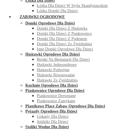
Łóżka Dla Dzieci
Łóżka Dla Dzieci W Stylu Skandynawskim
Łóżka Domki Dla Dzieci
ZABAWKI OGRODOWE
Domki Ogrodowe Dla Dzieci
Domki Dla Dzieci Z Huśtawką
Domki Dla Dzieci Z Piaskownicą
Domki Dla Dzieci Z Podestem
Domki Dla Dzieci Ze Zjeżdżalnią
Inne Domki Ogrodowe Dla Dzieci
Huśtawki Ogrodowe Dla Dzieci
Bujaki Na Biegunach Dla Dzieci
Huśtawki Jednoosobowe
Huśtawki Podwójne
Huśtawki Równoważne
Huśtawki Ze Zjeżdżalnią
Kuchnie Ogrodowe Dla Dzieci
Piaskownice Ogrodowe Dla Dzieci
Piaskownice Drewniane
Piaskownice Zamykane
Plastikowe Place Zabaw Ogrodowe Dla Dzieci
Pojazdy Ogrodowe Dla Dzieci
Gokarty Dla Dzieci
Jeździki Dla Dzieci
Stoliki Wodne Dla Dzieci