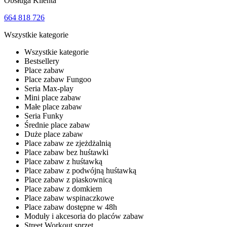
Obsługa Klienta
664 818 726
Wszystkie kategorie
Wszystkie kategorie
Bestsellery
Place zabaw
Place zabaw Fungoo
Seria Max-play
Mini place zabaw
Małe place zabaw
Seria Funky
Średnie place zabaw
Duże place zabaw
Place zabaw ze zjeżdżalnią
Place zabaw bez huśtawki
Place zabaw z huśtawką
Place zabaw z podwójną huśtawką
Place zabaw z piaskownicą
Place zabaw z domkiem
Place zabaw wspinaczkowe
Place zabaw dostępne w 48h
Moduły i akcesoria do placów zabaw
Street Workout sprzęt