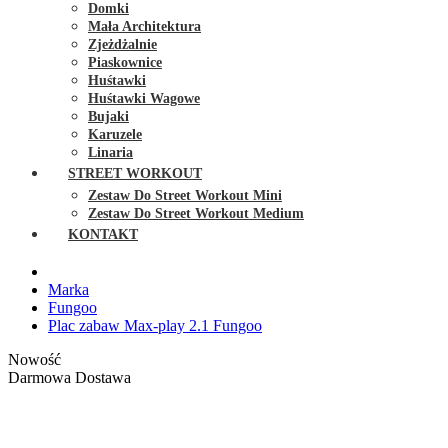
Domki
Mała Architektura
Zjeżdżalnie
Piaskownice
Huśtawki
Huśtawki Wagowe
Bujaki
Karuzele
Linaria
STREET WORKOUT
Zestaw Do Street Workout Mini
Zestaw Do Street Workout Medium
KONTAKT
Marka
Fungoo
Plac zabaw Max-play 2.1 Fungoo
Nowość
Darmowa Dostawa