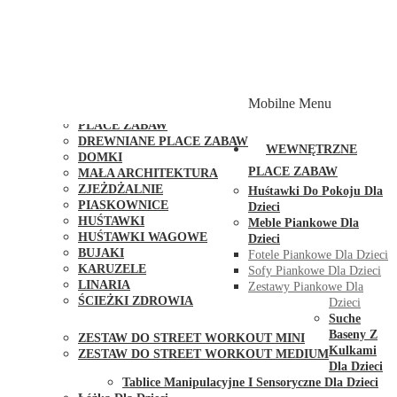
PLACE ZABAW Z PODWÓJNĄ HUŚTAWKĄ
PLACE ZABAW Z PIASKOWNICĄ
PLACE ZABAW Z DOMKIEM
PLACE ZABAW WSPINACZKOWE
PLACE ZABAW DOSTĘPNE W 48H
MODUŁY I AKCESORIA DO PLACÓW ZABAW
Mobilne Menu
PUBLICZNE
PLACE ZABAW
DREWNIANE PLACE ZABAW
WEWNĘTRZNE
DOMKI
PLACE ZABAW
MAŁA ARCHITEKTURA
ZJEŻDŻALNIE
Huśtawki Do Pokoju Dla
PIASKOWNICE
Dzieci
HUŚTAWKI
Meble Piankowe Dla
HUŚTAWKI WAGOWE
Dzieci
BUJAKI
Fotele Piankowe Dla Dzieci
KARUZELE
Sofy Piankowe Dla Dzieci
LINARIA
Zestawy Piankowe Dla
ŚCIEŻKI ZDROWIA
Dzieci
STREET WORKOUT
Suche
Baseny Z
ZESTAW DO STREET WORKOUT MINI
Kulkami
ZESTAW DO STREET WORKOUT MEDIUM
Dla Dzieci
KONTAKT
Tablice Manipulacyjne I Sensoryczne Dla Dzieci