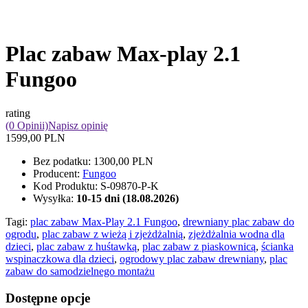
Plac zabaw Max-play 2.1
Fungoo
rating
(0 Opinii)
Napisz opinię
1599,00 PLN
Bez podatku:
1300,00 PLN
Producent:
Fungoo
Kod Produktu:
S-09870-P-K
Wysyłka:
10-15 dni (18.08.2026)
Tagi:
plac zabaw Max-Play 2.1 Fungoo
,
drewniany plac zabaw do
ogrodu
,
plac zabaw z wieżą i zjeżdżalnią
,
zjeżdżalnia wodna dla
dzieci
,
plac zabaw z huśtawką
,
plac zabaw z piaskownicą
,
ścianka
wspinaczkowa dla dzieci
,
ogrodowy plac zabaw drewniany
,
plac
zabaw do samodzielnego montażu
Dostępne opcje