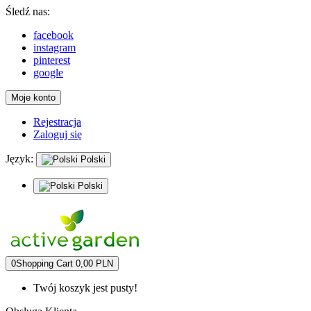
Śledź nas:
facebook
instagram
pinterest
google
Moje konto
Rejestracja
Zaloguj się
Język:
Polski
Polski
0
Shopping Cart
0,00 PLN
Twój koszyk jest pusty!