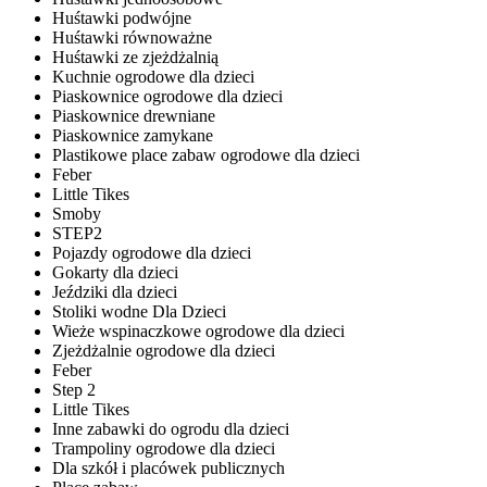
Huśtawki podwójne
Huśtawki równoważne
Huśtawki ze zjeżdżalnią
Kuchnie ogrodowe dla dzieci
Piaskownice ogrodowe dla dzieci
Piaskownice drewniane
Piaskownice zamykane
Plastikowe place zabaw ogrodowe dla dzieci
Feber
Little Tikes
Smoby
STEP2
Pojazdy ogrodowe dla dzieci
Gokarty dla dzieci
Jeździki dla dzieci
Stoliki wodne Dla Dzieci
Wieże wspinaczkowe ogrodowe dla dzieci
Zjeżdżalnie ogrodowe dla dzieci
Feber
Step 2
Little Tikes
Inne zabawki do ogrodu dla dzieci
Trampoliny ogrodowe dla dzieci
Dla szkół i placówek publicznych