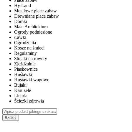
Place zabaw
Hy Land
Metalowe place zabaw
Drewniane place zabaw
Domki
Mała Architektura
Ogrody podniesione
Ławki
Ogrodzenia
Kosze na śmieci
Regulaminy
Stojaki na rowery
Zjeżdżalnie
Piaskownice
Huśtawki
Huśtawki wagowe
Bujaki
Karuzele
Linaria
Ścieżki zdrowia
Szukaj
WEWNĘTRZNE PLACE ZABAW