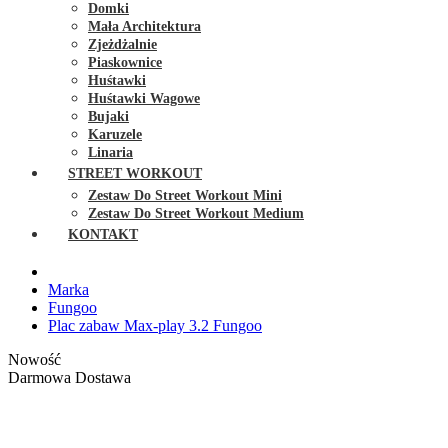
Domki
Mała Architektura
Zjeżdżalnie
Piaskownice
Huśtawki
Huśtawki Wagowe
Bujaki
Karuzele
Linaria
STREET WORKOUT
Zestaw Do Street Workout Mini
Zestaw Do Street Workout Medium
KONTAKT
Marka
Fungoo
Plac zabaw Max-play 3.2 Fungoo
Nowość
Darmowa Dostawa