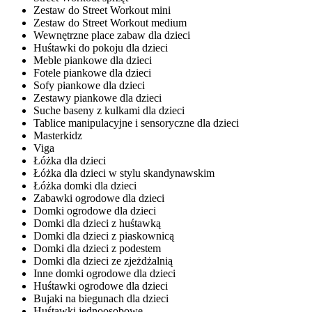
Zestaw do Street Workout mini
Zestaw do Street Workout medium
Wewnętrzne place zabaw dla dzieci
Huśtawki do pokoju dla dzieci
Meble piankowe dla dzieci
Fotele piankowe dla dzieci
Sofy piankowe dla dzieci
Zestawy piankowe dla dzieci
Suche baseny z kulkami dla dzieci
Tablice manipulacyjne i sensoryczne dla dzieci
Masterkidz
Viga
Łóżka dla dzieci
Łóżka dla dzieci w stylu skandynawskim
Łóżka domki dla dzieci
Zabawki ogrodowe dla dzieci
Domki ogrodowe dla dzieci
Domki dla dzieci z huśtawką
Domki dla dzieci z piaskownicą
Domki dla dzieci z podestem
Domki dla dzieci ze zjeżdżalnią
Inne domki ogrodowe dla dzieci
Huśtawki ogrodowe dla dzieci
Bujaki na biegunach dla dzieci
Huśtawki jednoosobowe