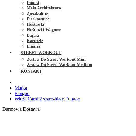
Domki
Mała Architektura
Zjeżdżalnie
Piaskownice
Huśtawki
Huśtawki Wagowe
Bujaki
Karuzele
Linaria
STREET WORKOUT
Zestaw Do Street Workout Mini
Zestaw Do Street Workout Medium
KONTAKT
Marka
Fungoo
Wieża Carol 2 szaro-biały Fungoo
Darmowa Dostawa