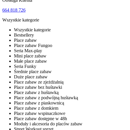
Obsługa Klienta
664 818 726
Wszystkie kategorie
Wszystkie kategorie
Bestsellery
Place zabaw
Place zabaw Fungoo
Seria Max-play
Mini place zabaw
Małe place zabaw
Seria Funky
Średnie place zabaw
Duże place zabaw
Place zabaw ze zjeżdżalnią
Place zabaw bez huśtawki
Place zabaw z huśtawką
Place zabaw z podwójną huśtawką
Place zabaw z piaskownicą
Place zabaw z domkiem
Place zabaw wspinaczkowe
Place zabaw dostępne w 48h
Moduły i akcesoria do placów zabaw
Street Workout sprzęt