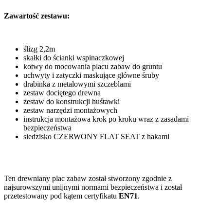
Zawartość zestawu:
ślizg 2,2m
skałki do ścianki wspinaczkowej
kotwy do mocowania placu zabaw do gruntu
uchwyty i zatyczki maskujące główne śruby
drabinka z metalowymi szczeblami
zestaw dociętego drewna
zestaw do konstrukcji huśtawki
zestaw narzędzi montażowych
instrukcja montażowa krok po kroku wraz z zasadami
bezpieczeństwa
siedzisko CZERWONY FLAT SEAT z hakami
Ten drewniany plac zabaw został stworzony zgodnie z
najsurowszymi unijnymi normami bezpieczeństwa i został
przetestowany pod kątem certyfikatu
EN71
.