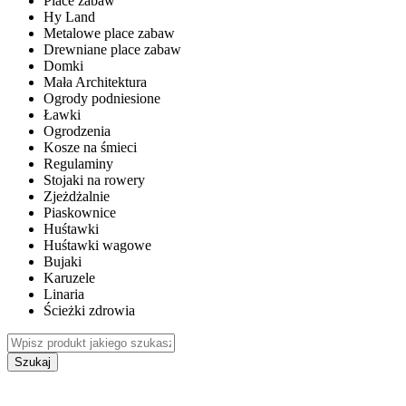
Place zabaw
Hy Land
Metalowe place zabaw
Drewniane place zabaw
Domki
Mała Architektura
Ogrody podniesione
Ławki
Ogrodzenia
Kosze na śmieci
Regulaminy
Stojaki na rowery
Zjeżdżalnie
Piaskownice
Huśtawki
Huśtawki wagowe
Bujaki
Karuzele
Linaria
Ścieżki zdrowia
Szukaj
WEWNĘTRZNE PLACE ZABAW