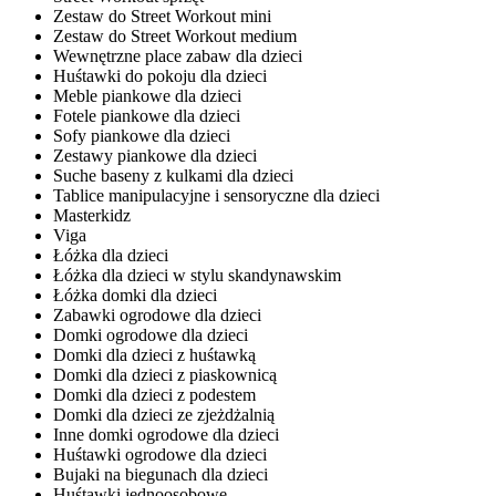
Zestaw do Street Workout mini
Zestaw do Street Workout medium
Wewnętrzne place zabaw dla dzieci
Huśtawki do pokoju dla dzieci
Meble piankowe dla dzieci
Fotele piankowe dla dzieci
Sofy piankowe dla dzieci
Zestawy piankowe dla dzieci
Suche baseny z kulkami dla dzieci
Tablice manipulacyjne i sensoryczne dla dzieci
Masterkidz
Viga
Łóżka dla dzieci
Łóżka dla dzieci w stylu skandynawskim
Łóżka domki dla dzieci
Zabawki ogrodowe dla dzieci
Domki ogrodowe dla dzieci
Domki dla dzieci z huśtawką
Domki dla dzieci z piaskownicą
Domki dla dzieci z podestem
Domki dla dzieci ze zjeżdżalnią
Inne domki ogrodowe dla dzieci
Huśtawki ogrodowe dla dzieci
Bujaki na biegunach dla dzieci
Huśtawki jednoosobowe