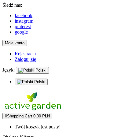
Śledź nas:
facebook
instagram
pinterest
google
Moje konto
Rejestracja
Zaloguj się
Język:
Polski
Polski
0
Shopping Cart
0,00 PLN
Twój koszyk jest pusty!