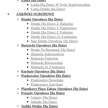
Łóżka Dla Dzieci
Łóżka Dla Dzieci W Stylu Skandynawskim
Łóżka Domki Dla Dzieci
ZABAWKI OGRODOWE
Domki Ogrodowe Dla Dzieci
Domki Dla Dzieci Z Huśtawką
Domki Dla Dzieci Z Piaskownicą
Domki Dla Dzieci Z Podestem
Domki Dla Dzieci Ze Zjeżdżalnią
Inne Domki Ogrodowe Dla Dzieci
Huśtawki Ogrodowe Dla Dzieci
Bujaki Na Biegunach Dla Dzieci
Huśtawki Jednoosobowe
Huśtawki Podwójne
Huśtawki Równoważne
Huśtawki Ze Zjeżdżalnią
Kuchnie Ogrodowe Dla Dzieci
Piaskownice Ogrodowe Dla Dzieci
Piaskownice Drewniane
Piaskownice Zamykane
Plastikowe Place Zabaw Ogrodowe Dla Dzieci
Pojazdy Ogrodowe Dla Dzieci
Gokarty Dla Dzieci
Jeździki Dla Dzieci
Stoliki Wodne Dla Dzieci