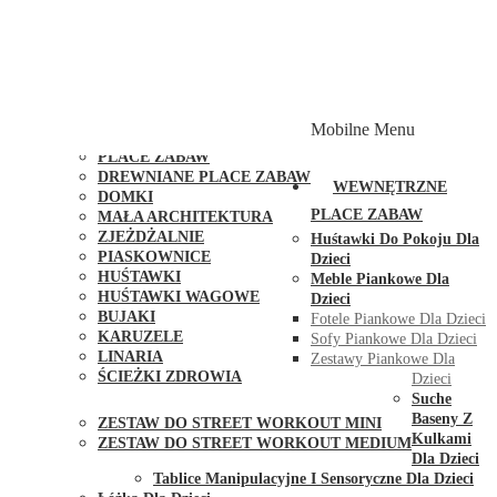
PLACE ZABAW Z PODWÓJNĄ HUŚTAWKĄ
PLACE ZABAW Z PIASKOWNICĄ
PLACE ZABAW Z DOMKIEM
PLACE ZABAW WSPINACZKOWE
PLACE ZABAW DOSTĘPNE W 48H
MODUŁY I AKCESORIA DO PLACÓW ZABAW
Mobilne Menu
PUBLICZNE
PLACE ZABAW
DREWNIANE PLACE ZABAW
WEWNĘTRZNE
DOMKI
PLACE ZABAW
MAŁA ARCHITEKTURA
ZJEŻDŻALNIE
Huśtawki Do Pokoju Dla
PIASKOWNICE
Dzieci
HUŚTAWKI
Meble Piankowe Dla
HUŚTAWKI WAGOWE
Dzieci
BUJAKI
Fotele Piankowe Dla Dzieci
KARUZELE
Sofy Piankowe Dla Dzieci
LINARIA
Zestawy Piankowe Dla
ŚCIEŻKI ZDROWIA
Dzieci
STREET WORKOUT
Suche
Baseny Z
ZESTAW DO STREET WORKOUT MINI
Kulkami
ZESTAW DO STREET WORKOUT MEDIUM
Dla Dzieci
KONTAKT
Tablice Manipulacyjne I Sensoryczne Dla Dzieci