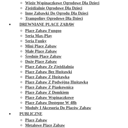
Wieże Wspinaczkowe Ogrodowe Dla Dzieci
Zjeżdżalnie Ogrodowe Dla Dzieci
Inne Zabawki Do Ogrodu Dla Dzieci
Trampoliny Ogrodowe Dla Dzieci
DREWNIANE PLACE ZABAW
Place Zabaw Fungoo
Seria Max-Play
Seria Funky
Mini Place Zabaw
Małe Place Zabaw
Średnie Place Zabaw
Duże Place Zabaw
Place Zabaw Ze Zjeżdżalnią
Place Zabaw Bez Huśtawki
Place Zabaw Z Huśtawką
Place Zabaw Z Podwójną Huśtawką
Place Zabaw Z Piaskownicą
Place Zabaw Z Domkiem
Place Zabaw Wspinaczkowe
Place Zabaw Dostępne W 48h
Moduły I Akcesoria Do Placów Zabaw
PUBLICZNE
Place Zabaw
Metalowe Place Zabaw