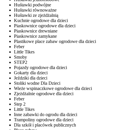
Huśtawki podwójne
Huśtawki równoważne
Huśtawki ze zjeżdżalnią
Kuchnie ogrodowe dla dzieci
Piaskownice ogrodowe dla dzieci
Piaskownice drewniane
Piaskownice zamykane
Plastikowe place zabaw ogrodowe dla dzieci
Feber
Little Tikes
Smoby
STEP2
Pojazdy ogrodowe dla dzieci
Gokarty dla dzieci
Jeździki dla dzieci
Stoliki wodne Dla Dzieci
Wieże wspinaczkowe ogrodowe dla dzieci
Zjeżdżalnie ogrodowe dla dzieci
Feber
Step 2
Little Tikes
Inne zabawki do ogrodu dla dzieci
Trampoliny ogrodowe dla dzieci
Dla szkół i placówek publicznych