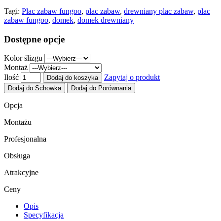
Tagi:
Plac zabaw fungoo
,
plac zabaw
,
drewniany plac zabaw
,
plac
zabaw fungoo
,
domek
,
domek drewniany
Dostępne opcje
Kolor ślizgu
Montaż
Ilość
Zapytaj o produkt
Dodaj do koszyka
Dodaj do Schowka
Dodaj do Porównania
Opcja
Montażu
Profesjonalna
Obsługa
Atrakcyjne
Ceny
Opis
Specyfikacja