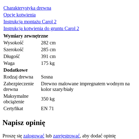
Charakterystyka drewna
Opcje kotwienia
Instrukcja montażu Carol 2
Instrukcja kotwienia do gruntu Carol 2
Wymiary zewnętrzne
Wysokość
282 cm
Szerokość
285 cm
Długość
391 cm
Waga
175 kg
Dodatkowe
Rodzaj drewna
Sosna
Zabezpieczenie
Drewno malowane impregnatem wodnym na
drewna
kolor szary/biały
Maksymalne
350 kg
obciążenie
Certyfikat
EN 71
Napisz opinię
Proszę się
zalogować
lub
zarejestrować
, aby dodać opinię