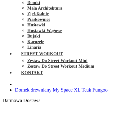
Domki
Mała Architektura
Zjeżdżalnie
Piaskownice
Huśtawki
Huśtawki Wagowe
Bujaki
Karuzele
Linaria
STREET WORKOUT
Zestaw Do Street Workout Mini
Zestaw Do Street Workout Medium
KONTAKT
Domek drewniany My Space XL Teak Fungoo
Darmowa Dostawa