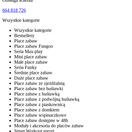
Obsługa Klienta
664 818 726
Wszystkie kategorie
Wszystkie kategorie
Bestsellery
Place zabaw
Place zabaw Fungoo
Seria Max-play
Mini place zabaw
Małe place zabaw
Seria Funky
Średnie place zabaw
Duże place zabaw
Place zabaw ze zjeżdżalnią
Place zabaw bez huśtawki
Place zabaw z huśtawką
Place zabaw z podwójną huśtawką
Place zabaw z piaskownicą
Place zabaw z domkiem
Place zabaw wspinaczkowe
Place zabaw dostępne w 48h
Moduły i akcesoria do placów zabaw
Street Workout sprzęt