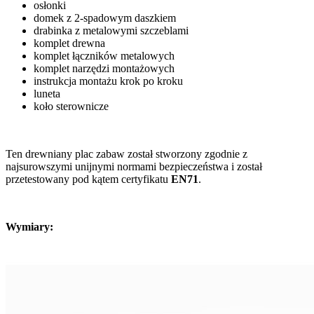
osłonki
domek z 2-spadowym daszkiem
drabinka z metalowymi szczeblami
komplet drewna
komplet łączników metalowych
komplet narzędzi montażowych
instrukcja montażu krok po kroku
luneta
koło sterownicze
Ten drewniany plac zabaw został stworzony zgodnie z
najsurowszymi unijnymi normami bezpieczeństwa i został
przetestowany pod kątem certyfikatu
EN71
.
Wymiary: