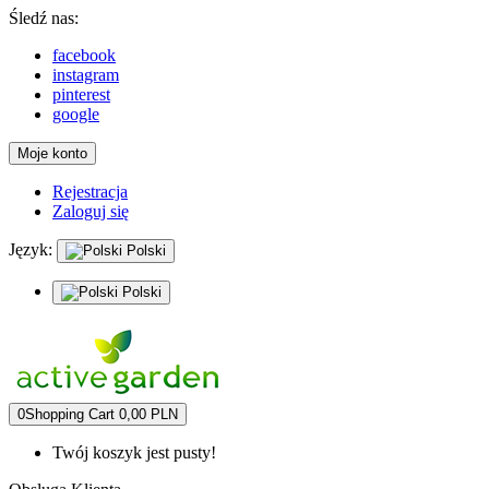
Śledź nas:
facebook
instagram
pinterest
google
Moje konto
Rejestracja
Zaloguj się
Język:
Polski
Polski
0
Shopping Cart
0,00 PLN
Twój koszyk jest pusty!