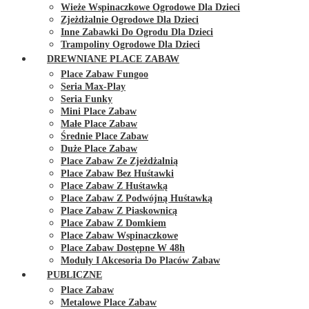
Wieże Wspinaczkowe Ogrodowe Dla Dzieci
Zjeżdżalnie Ogrodowe Dla Dzieci
Inne Zabawki Do Ogrodu Dla Dzieci
Trampoliny Ogrodowe Dla Dzieci
DREWNIANE PLACE ZABAW
Place Zabaw Fungoo
Seria Max-Play
Seria Funky
Mini Place Zabaw
Małe Place Zabaw
Średnie Place Zabaw
Duże Place Zabaw
Place Zabaw Ze Zjeżdżalnią
Place Zabaw Bez Huśtawki
Place Zabaw Z Huśtawką
Place Zabaw Z Podwójną Huśtawką
Place Zabaw Z Piaskownicą
Place Zabaw Z Domkiem
Place Zabaw Wspinaczkowe
Place Zabaw Dostępne W 48h
Moduły I Akcesoria Do Placów Zabaw
PUBLICZNE
Place Zabaw
Metalowe Place Zabaw