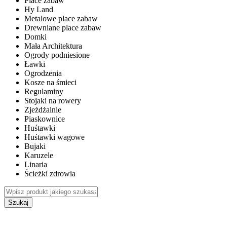
Place zabaw
Hy Land
Metalowe place zabaw
Drewniane place zabaw
Domki
Mała Architektura
Ogrody podniesione
Ławki
Ogrodzenia
Kosze na śmieci
Regulaminy
Stojaki na rowery
Zjeżdżalnie
Piaskownice
Huśtawki
Huśtawki wagowe
Bujaki
Karuzele
Linaria
Ścieżki zdrowia
Szukaj
WEWNĘTRZNE PLACE ZABAW