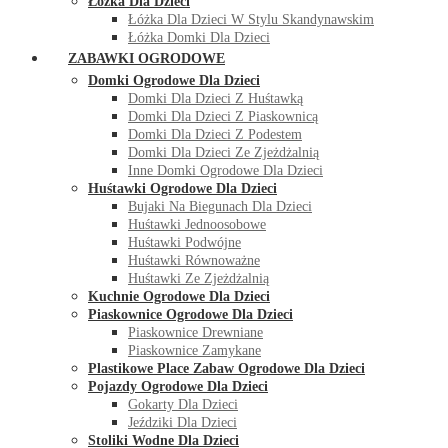
Łóżka Dla Dzieci
Łóżka Dla Dzieci W Stylu Skandynawskim
Łóżka Domki Dla Dzieci
ZABAWKI OGRODOWE
Domki Ogrodowe Dla Dzieci
Domki Dla Dzieci Z Huśtawką
Domki Dla Dzieci Z Piaskownicą
Domki Dla Dzieci Z Podestem
Domki Dla Dzieci Ze Zjeżdżalnią
Inne Domki Ogrodowe Dla Dzieci
Huśtawki Ogrodowe Dla Dzieci
Bujaki Na Biegunach Dla Dzieci
Huśtawki Jednoosobowe
Huśtawki Podwójne
Huśtawki Równoważne
Huśtawki Ze Zjeżdżalnią
Kuchnie Ogrodowe Dla Dzieci
Piaskownice Ogrodowe Dla Dzieci
Piaskownice Drewniane
Piaskownice Zamykane
Plastikowe Place Zabaw Ogrodowe Dla Dzieci
Pojazdy Ogrodowe Dla Dzieci
Gokarty Dla Dzieci
Jeździki Dla Dzieci
Stoliki Wodne Dla Dzieci