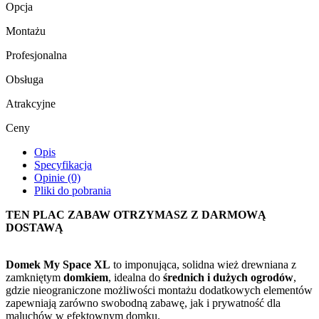
Opcja
Montażu
Profesjonalna
Obsługa
Atrakcyjne
Ceny
Opis
Specyfikacja
Opinie (0)
Pliki do pobrania
TEN PLAC ZABAW OTRZYMASZ Z DARMOWĄ
DOSTAWĄ
Domek My Space XL
to imponująca, solidna wież drewniana z
zamkniętym
domkiem
, idealna do
średnich i dużych ogrodów
,
gdzie nieograniczone możliwości montażu dodatkowych elementów
zapewniają zarówno swobodną zabawę, jak i prywatność dla
maluchów w efektownym domku.