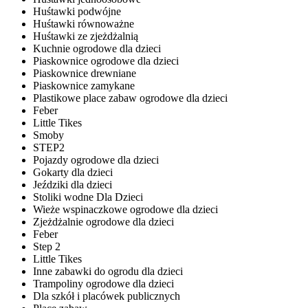
Huśtawki podwójne
Huśtawki równoważne
Huśtawki ze zjeżdżalnią
Kuchnie ogrodowe dla dzieci
Piaskownice ogrodowe dla dzieci
Piaskownice drewniane
Piaskownice zamykane
Plastikowe place zabaw ogrodowe dla dzieci
Feber
Little Tikes
Smoby
STEP2
Pojazdy ogrodowe dla dzieci
Gokarty dla dzieci
Jeździki dla dzieci
Stoliki wodne Dla Dzieci
Wieże wspinaczkowe ogrodowe dla dzieci
Zjeżdżalnie ogrodowe dla dzieci
Feber
Step 2
Little Tikes
Inne zabawki do ogrodu dla dzieci
Trampoliny ogrodowe dla dzieci
Dla szkół i placówek publicznych