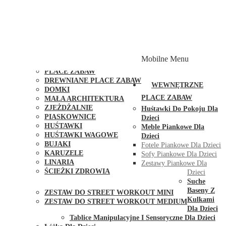
PLACE ZABAW Z PODWÓJNĄ HUŚTAWKĄ
PLACE ZABAW Z PIASKOWNICĄ
PLACE ZABAW Z DOMKIEM
PLACE ZABAW WSPINACZKOWE
PLACE ZABAW DOSTĘPNE W 48H
MODUŁY I AKCESORIA DO PLACÓW ZABAW
Mobilne Menu
PUBLICZNE
PLACE ZABAW
DREWNIANE PLACE ZABAW
WEWNĘTRZNE
DOMKI
PLACE ZABAW
MAŁA ARCHITEKTURA
ZJEŻDŻALNIE
Huśtawki Do Pokoju Dla
PIASKOWNICE
Dzieci
HUŚTAWKI
Meble Piankowe Dla
HUŚTAWKI WAGOWE
Dzieci
BUJAKI
Fotele Piankowe Dla Dzieci
KARUZELE
Sofy Piankowe Dla Dzieci
LINARIA
Zestawy Piankowe Dla
ŚCIEŻKI ZDROWIA
Dzieci
STREET WORKOUT
Suche
Baseny Z
ZESTAW DO STREET WORKOUT MINI
Kulkami
ZESTAW DO STREET WORKOUT MEDIUM
Dla Dzieci
KONTAKT
Tablice Manipulacyjne I Sensoryczne Dla Dzieci