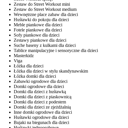
Zestaw do Street Workout mini
Zestaw do Street Workout medium
Wewnętrzne place zabaw dla dzieci
Huśtawki do pokoju dla dzieci
Meble piankowe dla dzieci
Fotele piankowe dla dzieci
Sofy piankowe dla dzieci
Zestawy piankowe dla dzieci
Suche baseny z kulkami dla dzieci
Tablice manipulacyjne i sensoryczne dla dzieci
Masterkidz
Viga
Łóżka dla dzieci
Łóżka dla dzieci w stylu skandynawskim
Łóżka domki dla dzieci
Zabawki ogrodowe dla dzieci
Domki ogrodowe dla dzieci
Domki dla dzieci z huśtawką
Domki dla dzieci z piaskownicą
Domki dla dzieci z podestem
Domki dla dzieci ze zjeżdżalnią
Inne domki ogrodowe dla dzieci
Huśtawki ogrodowe dla dzieci
Bujaki na biegunach dla dzieci
Huśtawki jednoosobowe