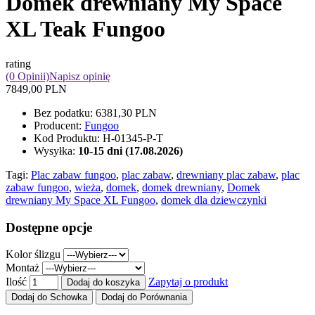
Domek drewniany My Space
XL Teak Fungoo
rating
(0 Opinii)
Napisz opinię
7849,00 PLN
Bez podatku:
6381,30 PLN
Producent:
Fungoo
Kod Produktu:
H-01345-P-T
Wysyłka:
10-15 dni (17.08.2026)
Tagi:
Plac zabaw fungoo
,
plac zabaw
,
drewniany plac zabaw
,
plac
zabaw fungoo
,
wieża
,
domek
,
domek drewniany
,
Domek
drewniany My Space XL Fungoo
,
domek dla dziewczynki
Dostępne opcje
Kolor ślizgu
Montaż
Ilość
Zapytaj o produkt
Dodaj do koszyka
Dodaj do Schowka
Dodaj do Porównania