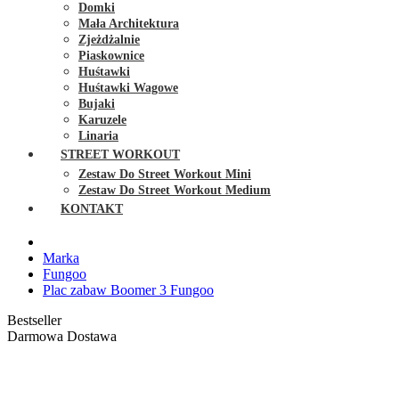
Domki
Mała Architektura
Zjeżdżalnie
Piaskownice
Huśtawki
Huśtawki Wagowe
Bujaki
Karuzele
Linaria
STREET WORKOUT
Zestaw Do Street Workout Mini
Zestaw Do Street Workout Medium
KONTAKT
Marka
Fungoo
Plac zabaw Boomer 3 Fungoo
Bestseller
Darmowa Dostawa