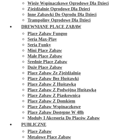
Wieże Wspinaczkowe Ogrodowe Dla Dzieci
Zjeżdżalnie Ogrodowe Dla Dzieci
Inne Zabawki Do Ogrodu Dla Dzieci
Trampoliny Ogrodowe Dla Dzieci
DREWNIANE PLACE ZABAW
Place Zabaw Fungoo
Seria Max-Play
Seria Funky
Mini Place Zabaw
Małe Place Zabaw
Średnie Place Zabaw
Duże Place Zabaw
Place Zabaw Ze Zjeżdżalnią
Place Zabaw Bez Huśtawki
Place Zabaw Z Huśtawką
Place Zabaw Z Podwójną Huśtawką
Place Zabaw Z Piaskownicą
Place Zabaw Z Domkiem
Place Zabaw Wspinaczkowe
Place Zabaw Dostępne W 48h
Moduły I Akcesoria Do Placów Zabaw
PUBLICZNE
Place Zabaw
Metalowe Place Zabaw