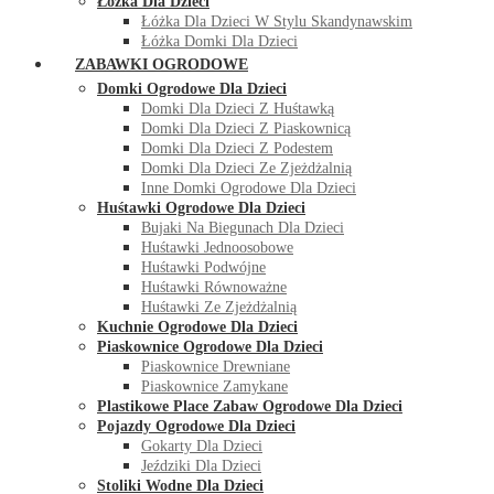
Łóżka Dla Dzieci
Łóżka Dla Dzieci W Stylu Skandynawskim
Łóżka Domki Dla Dzieci
ZABAWKI OGRODOWE
Domki Ogrodowe Dla Dzieci
Domki Dla Dzieci Z Huśtawką
Domki Dla Dzieci Z Piaskownicą
Domki Dla Dzieci Z Podestem
Domki Dla Dzieci Ze Zjeżdżalnią
Inne Domki Ogrodowe Dla Dzieci
Huśtawki Ogrodowe Dla Dzieci
Bujaki Na Biegunach Dla Dzieci
Huśtawki Jednoosobowe
Huśtawki Podwójne
Huśtawki Równoważne
Huśtawki Ze Zjeżdżalnią
Kuchnie Ogrodowe Dla Dzieci
Piaskownice Ogrodowe Dla Dzieci
Piaskownice Drewniane
Piaskownice Zamykane
Plastikowe Place Zabaw Ogrodowe Dla Dzieci
Pojazdy Ogrodowe Dla Dzieci
Gokarty Dla Dzieci
Jeździki Dla Dzieci
Stoliki Wodne Dla Dzieci