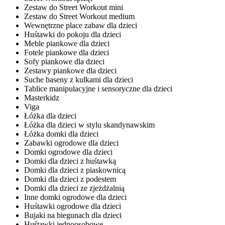
Zestaw do Street Workout mini
Zestaw do Street Workout medium
Wewnętrzne place zabaw dla dzieci
Huśtawki do pokoju dla dzieci
Meble piankowe dla dzieci
Fotele piankowe dla dzieci
Sofy piankowe dla dzieci
Zestawy piankowe dla dzieci
Suche baseny z kulkami dla dzieci
Tablice manipulacyjne i sensoryczne dla dzieci
Masterkidz
Viga
Łóżka dla dzieci
Łóżka dla dzieci w stylu skandynawskim
Łóżka domki dla dzieci
Zabawki ogrodowe dla dzieci
Domki ogrodowe dla dzieci
Domki dla dzieci z huśtawką
Domki dla dzieci z piaskownicą
Domki dla dzieci z podestem
Domki dla dzieci ze zjeżdżalnią
Inne domki ogrodowe dla dzieci
Huśtawki ogrodowe dla dzieci
Bujaki na biegunach dla dzieci
Huśtawki jednoosobowe