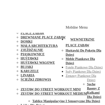
PLACE ZABAW Z PODWÓJNĄ HUŚTAWKĄ
PLACE ZABAW Z PIASKOWNICĄ
PLACE ZABAW Z DOMKIEM
PLACE ZABAW WSPINACZKOWE
PLACE ZABAW DOSTĘPNE W 48H
MODUŁY I AKCESORIA DO PLACÓW ZABAW
Mobilne Menu
PUBLICZNE
PLACE ZABAW
DREWNIANE PLACE ZABAW
WEWNĘTRZNE
DOMKI
PLACE ZABAW
MAŁA ARCHITEKTURA
ZJEŻDŻALNIE
Huśtawki Do Pokoju Dla
PIASKOWNICE
Dzieci
HUŚTAWKI
Meble Piankowe Dla
HUŚTAWKI WAGOWE
Dzieci
BUJAKI
Fotele Piankowe Dla Dzieci
KARUZELE
Sofy Piankowe Dla Dzieci
LINARIA
Zestawy Piankowe Dla
ŚCIEŻKI ZDROWIA
Dzieci
STREET WORKOUT
Suche
Baseny Z
ZESTAW DO STREET WORKOUT MINI
Kulkami
ZESTAW DO STREET WORKOUT MEDIUM
Dla Dzieci
KONTAKT
Tablice Manipulacyjne I Sensoryczne Dla Dzieci