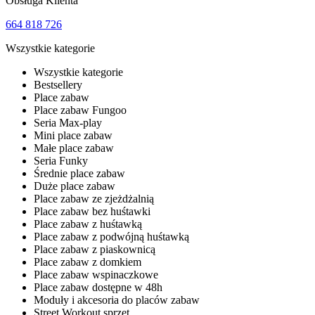
Obsługa Klienta
664 818 726
Wszystkie kategorie
Wszystkie kategorie
Bestsellery
Place zabaw
Place zabaw Fungoo
Seria Max-play
Mini place zabaw
Małe place zabaw
Seria Funky
Średnie place zabaw
Duże place zabaw
Place zabaw ze zjeżdżalnią
Place zabaw bez huśtawki
Place zabaw z huśtawką
Place zabaw z podwójną huśtawką
Place zabaw z piaskownicą
Place zabaw z domkiem
Place zabaw wspinaczkowe
Place zabaw dostępne w 48h
Moduły i akcesoria do placów zabaw
Street Workout sprzęt