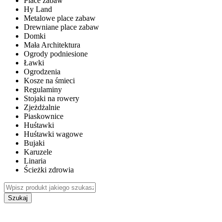
Place zabaw
Hy Land
Metalowe place zabaw
Drewniane place zabaw
Domki
Mała Architektura
Ogrody podniesione
Ławki
Ogrodzenia
Kosze na śmieci
Regulaminy
Stojaki na rowery
Zjeżdżalnie
Piaskownice
Huśtawki
Huśtawki wagowe
Bujaki
Karuzele
Linaria
Ścieżki zdrowia
Szukaj
WEWNĘTRZNE PLACE ZABAW