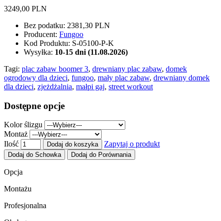
3249,00 PLN
Bez podatku:
2381,30 PLN
Producent:
Fungoo
Kod Produktu:
S-05100-P-K
Wysyłka:
10-15 dni (11.08.2026)
Tagi:
plac zabaw boomer 3
,
drewniany plac zabaw
,
domek
ogrodowy dla dzieci
,
fungoo
,
mały plac zabaw
,
drewniany domek
dla dzieci
,
zjeżdżalnia
,
małpi gaj
,
street workout
Dostępne opcje
Kolor ślizgu
Montaż
Ilość
Zapytaj o produkt
Dodaj do koszyka
Dodaj do Schowka
Dodaj do Porównania
Opcja
Montażu
Profesjonalna