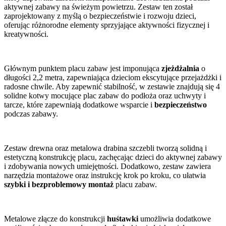
aktywnej zabawy na świeżym powietrzu. Zestaw ten został
zaprojektowany z myślą o bezpieczeństwie i rozwoju dzieci,
oferując różnorodne elementy sprzyjające aktywności fizycznej i
kreatywności.
Głównym punktem placu zabaw jest imponująca
zjeżdżalnia
o
długości 2,2 metra, zapewniająca dzieciom ekscytujące przejażdżki i
radosne chwile. Aby zapewnić stabilność, w zestawie znajdują się 4
solidne kotwy mocujące plac zabaw do podłoża oraz uchwyty i
tarcze, które zapewniają dodatkowe wsparcie i
bezpieczeństwo
podczas zabawy.
Zestaw drewna oraz metalowa drabina szczebli tworzą solidną i
estetyczną konstrukcję placu, zachęcając dzieci do aktywnej zabawy
i zdobywania nowych umiejętności. Dodatkowo, zestaw zawiera
narzędzia montażowe oraz instrukcję krok po kroku, co ułatwia
szybki i bezproblemowy montaż
placu zabaw.
Metalowe złącze do konstrukcji
huśtawki
umożliwia dodatkowe