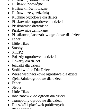
Huśtawki podwójne
Huśtawki równoważne
Huśtawki ze zjeżdżalnią
Kuchnie ogrodowe dla dzieci
Piaskownice ogrodowe dla dzieci
Piaskownice drewniane
Piaskownice zamykane
Plastikowe place zabaw ogrodowe dla dzieci
Feber
Little Tikes
Smoby
STEP2
Pojazdy ogrodowe dla dzieci
Gokarty dla dzieci
Jeździki dla dzieci
Stoliki wodne Dla Dzieci
Wieże wspinaczkowe ogrodowe dla dzieci
Zjeżdżalnie ogrodowe dla dzieci
Feber
Step 2
Little Tikes
Inne zabawki do ogrodu dla dzieci
Trampoliny ogrodowe dla dzieci
Dla szkół i placówek publicznych