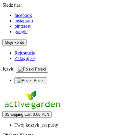
Śledź nas:
facebook
instagram
pinterest
google
Moje konto
Rejestracja
Zaloguj się
Język:
Polski
Polski
0
Shopping Cart
0,00 PLN
Twój koszyk jest pusty!