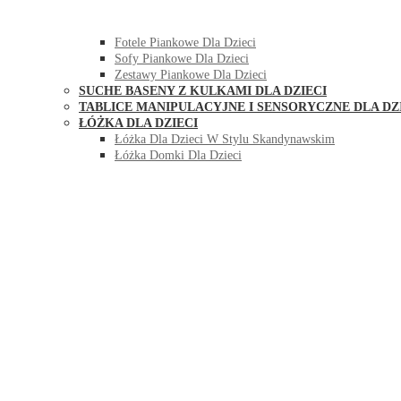
HUŚTAWKI DO POKOJU DLA DZIECI
MEBLE PIANKOWE DLA DZIECI
Fotele Piankowe Dla Dzieci
Sofy Piankowe Dla Dzieci
Zestawy Piankowe Dla Dzieci
SUCHE BASENY Z KULKAMI DLA DZIECI
TABLICE MANIPULACYJNE I SENSORYCZNE DLA DZ
ŁÓŻKA DLA DZIECI
Łóżka Dla Dzieci W Stylu Skandynawskim
Łóżka Domki Dla Dzieci