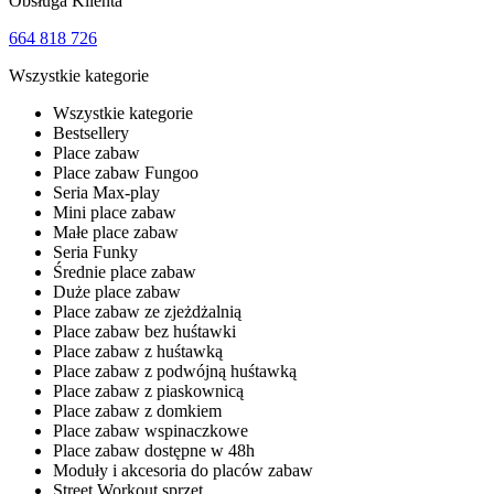
Obsługa Klienta
664 818 726
Wszystkie kategorie
Wszystkie kategorie
Bestsellery
Place zabaw
Place zabaw Fungoo
Seria Max-play
Mini place zabaw
Małe place zabaw
Seria Funky
Średnie place zabaw
Duże place zabaw
Place zabaw ze zjeżdżalnią
Place zabaw bez huśtawki
Place zabaw z huśtawką
Place zabaw z podwójną huśtawką
Place zabaw z piaskownicą
Place zabaw z domkiem
Place zabaw wspinaczkowe
Place zabaw dostępne w 48h
Moduły i akcesoria do placów zabaw
Street Workout sprzęt