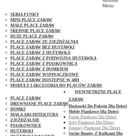
Mobilne
PLACE ZABAW FUNGOO
Menu
SERIA MAX-PLAY
SERIA FUNKY
MINI PLACE ZABAW
MAŁE PLACE ZABAW
ŚREDNIE PLACE ZABAW
DUŻE PLACE ZABAW
PLACE ZABAW ZE ZJEŻDŻALNIĄ
PLACE ZABAW BEZ HUŚTAWKI
PLACE ZABAW Z HUŚTAWKĄ
PLACE ZABAW Z PODWÓJNĄ HUŚTAWKĄ
PLACE ZABAW Z PIASKOWNICĄ
PLACE ZABAW Z DOMKIEM
PLACE ZABAW WSPINACZKOWE
PLACE ZABAW DOSTĘPNE W 48H
MODUŁY I AKCESORIA DO PLACÓW ZABAW
PUBLICZNE
WEWNĘTRZNE PLACE
PLACE ZABAW
ZABAW
DREWNIANE PLACE ZABAW
Huśtawki Do Pokoju Dla Dzieci
DOMKI
Meble Piankowe Dla Dzieci
MAŁA ARCHITEKTURA
Fotele Piankowe Dla Dzieci
ZJEŻDŻALNIE
Sofy Piankowe Dla Dzieci
PIASKOWNICE
Zestawy Piankowe Dla Dzieci
HUŚTAWKI
Suche Baseny Z Kulkami Dla