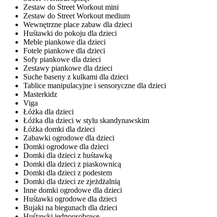
Zestaw do Street Workout mini
Zestaw do Street Workout medium
Wewnętrzne place zabaw dla dzieci
Huśtawki do pokoju dla dzieci
Meble piankowe dla dzieci
Fotele piankowe dla dzieci
Sofy piankowe dla dzieci
Zestawy piankowe dla dzieci
Suche baseny z kulkami dla dzieci
Tablice manipulacyjne i sensoryczne dla dzieci
Masterkidz
Viga
Łóżka dla dzieci
Łóżka dla dzieci w stylu skandynawskim
Łóżka domki dla dzieci
Zabawki ogrodowe dla dzieci
Domki ogrodowe dla dzieci
Domki dla dzieci z huśtawką
Domki dla dzieci z piaskownicą
Domki dla dzieci z podestem
Domki dla dzieci ze zjeżdżalnią
Inne domki ogrodowe dla dzieci
Huśtawki ogrodowe dla dzieci
Bujaki na biegunach dla dzieci
Huśtawki jednoosobowe