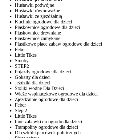
Huśtawki podwójne
Huśtawki równoważne
Huśtawki ze zjeżdżalnią
Kuchnie ogrodowe dla dzieci
Piaskownice ogrodowe dla dzieci
Piaskownice drewniane
Piaskownice zamykane
Plastikowe place zabaw ogrodowe dla dzieci
Feber
Little Tikes
Smoby
STEP2
Pojazdy ogrodowe dla dzieci
Gokarty dla dzieci
Jeździki dla dzieci
Stoliki wodne Dla Dzieci
Wieże wspinaczkowe ogrodowe dla dzieci
Zjeżdżalnie ogrodowe dla dzieci
Feber
Step 2
Little Tikes
Inne zabawki do ogrodu dla dzieci
Trampoliny ogrodowe dla dzieci
Dla szkół i placówek publicznych