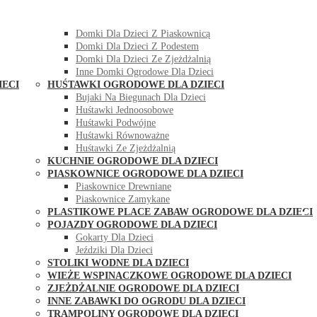
DOMKI OGRODOWE DLA DZIECI
Domki Dla Dzieci Z Huśtawką
Domki Dla Dzieci Z Piaskownicą
Domki Dla Dzieci Z Podestem
Domki Dla Dzieci Ze Zjeżdżalnią
Inne Domki Ogrodowe Dla Dzieci
IECI
HUŚTAWKI OGRODOWE DLA DZIECI
Bujaki Na Biegunach Dla Dzieci
Huśtawki Jednoosobowe
Huśtawki Podwójne
Huśtawki Równoważne
Huśtawki Ze Zjeżdżalnią
KUCHNIE OGRODOWE DLA DZIECI
PIASKOWNICE OGRODOWE DLA DZIECI
Piaskownice Drewniane
Piaskownice Zamykane
PLASTIKOWE PLACE ZABAW OGRODOWE DLA DZIECI
POJAZDY OGRODOWE DLA DZIECI
Gokarty Dla Dzieci
Jeździki Dla Dzieci
STOLIKI WODNE DLA DZIECI
WIEŻE WSPINACZKOWE OGRODOWE DLA DZIECI
ZJEŻDŻALNIE OGRODOWE DLA DZIECI
INNE ZABAWKI DO OGRODU DLA DZIECI
TRAMPOLINY OGRODOWE DLA DZIECI