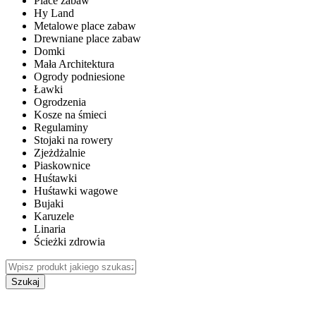
Place zabaw
Hy Land
Metalowe place zabaw
Drewniane place zabaw
Domki
Mała Architektura
Ogrody podniesione
Ławki
Ogrodzenia
Kosze na śmieci
Regulaminy
Stojaki na rowery
Zjeżdżalnie
Piaskownice
Huśtawki
Huśtawki wagowe
Bujaki
Karuzele
Linaria
Ścieżki zdrowia
Szukaj
WEWNĘTRZNE PLACE ZABAW