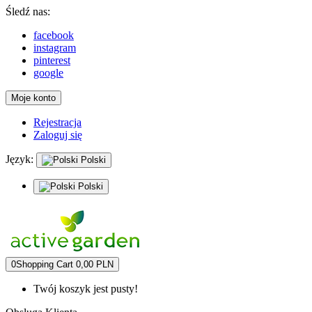
Śledź nas:
facebook
instagram
pinterest
google
Moje konto
Rejestracja
Zaloguj się
Język:
Polski
Polski
0
Shopping Cart
0,00 PLN
Twój koszyk jest pusty!