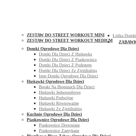
STREET WORKOUT
KONTAK
ZESTAW DO STREET WORKOUT MINI
Łóżka Domki
ZESTAW DO STREET WORKOUT MEDIUM
ZABAW
Domki Ogrodowe Dla Dzieci
Domki Dla Dzieci Z Huśtawką
Domki Dla Dzieci Z Piaskownicą
Domki Dla Dzieci Z Podestem
Domki Dla Dzieci Ze Zjeżdżalnią
Inne Domki Ogrodowe Dla Dzieci
Huśtawki Ogrodowe Dla Dzieci
Bujaki Na Biegunach Dla Dzieci
Huśtawki Jednoosobowe
Huśtawki Podwójne
Huśtawki Równoważne
Huśtawki Ze Zjeżdżalnią
Kuchnie Ogrodowe Dla Dzieci
Piaskownice Ogrodowe Dla Dzieci
Piaskownice Drewniane
Piaskownice Zamykane