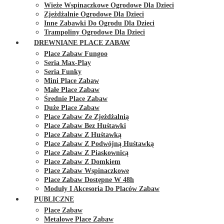
Wieże Wspinaczkowe Ogrodowe Dla Dzieci
Zjeżdżalnie Ogrodowe Dla Dzieci
Inne Zabawki Do Ogrodu Dla Dzieci
Trampoliny Ogrodowe Dla Dzieci
DREWNIANE PLACE ZABAW
Place Zabaw Fungoo
Seria Max-Play
Seria Funky
Mini Place Zabaw
Małe Place Zabaw
Średnie Place Zabaw
Duże Place Zabaw
Place Zabaw Ze Zjeżdżalnią
Place Zabaw Bez Huśtawki
Place Zabaw Z Huśtawką
Place Zabaw Z Podwójną Huśtawką
Place Zabaw Z Piaskownicą
Place Zabaw Z Domkiem
Place Zabaw Wspinaczkowe
Place Zabaw Dostępne W 48h
Moduły I Akcesoria Do Placów Zabaw
PUBLICZNE
Place Zabaw
Metalowe Place Zabaw