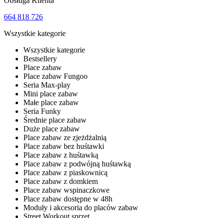
Obsługa Klienta
664 818 726
Wszystkie kategorie
Wszystkie kategorie
Bestsellery
Place zabaw
Place zabaw Fungoo
Seria Max-play
Mini place zabaw
Małe place zabaw
Seria Funky
Średnie place zabaw
Duże place zabaw
Place zabaw ze zjeżdżalnią
Place zabaw bez huśtawki
Place zabaw z huśtawką
Place zabaw z podwójną huśtawką
Place zabaw z piaskownicą
Place zabaw z domkiem
Place zabaw wspinaczkowe
Place zabaw dostępne w 48h
Moduły i akcesoria do placów zabaw
Street Workout sprzęt