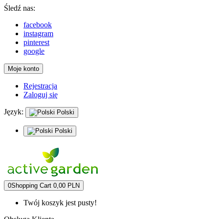
Śledź nas:
facebook
instagram
pinterest
google
Moje konto
Rejestracja
Zaloguj się
Język:
Polski
Polski
0
Shopping Cart
0,00 PLN
Twój koszyk jest pusty!