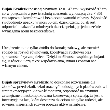
Bujak Króliczki
posiadaj wymiary 32 × 147 cm i wysokość 97 cm,
co w połączeniu z powierzchnią zderzenia wynoszącą 232 × 361
cm zapewnia komfortowe i bezpieczne warunki zabawy. Wysokość
swobodnego upadku wynosi 56 cm, dzięki czemu bujak jest
odpowiedni także dla młodszych dzieci, spełniając jednocześnie
wymagania norm bezpieczeństwa.
Urządzenie to nie tylko źródło doskonałej zabawy, ale również
sposób na rozwój równowagi, koordynacji ruchowej oraz
sprawności fizycznej dzieci. Dzięki możliwości wspólnego bujania
się, Króliczki uczą także współdziałania, rytmu i kontroli nad
własnym ciałem.
Bujak sprężynowy Króliczki
to doskonałe rozwiązanie dla
żłobków, przedszkoli, szkół oraz ogólnodostępnych placów zabaw i
stref rekreacyjnych. Łatwość montażu, odporność na czynniki
zewnętrzne i nieskomplikowana konserwacja sprawiają, że jest to
inwestycja na lata, która dostarcza dzieciom nie tylko radości, ale
również wspiera ich rozwój poprzez aktywną zabawę.