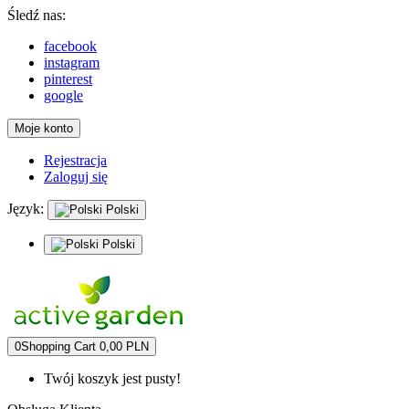
Śledź nas:
facebook
instagram
pinterest
google
Moje konto
Rejestracja
Zaloguj się
Język:
Polski
Polski
0
Shopping Cart
0,00 PLN
Twój koszyk jest pusty!