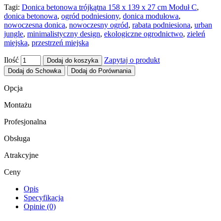
Tagi:
Donica betonowa trójkątna 158 x 139 x 27 cm Moduł C
,
donica betonowa
,
ogród podniesiony
,
donica modułowa
,
nowoczesna donica
,
nowoczesny ogród
,
rabata podniesiona
,
urban
jungle
,
minimalistyczny design
,
ekologiczne ogrodnictwo
,
zieleń
miejska
,
przestrzeń miejska
Ilość
Zapytaj o produkt
Dodaj do koszyka
Dodaj do Schowka
Dodaj do Porównania
Opcja
Montażu
Profesjonalna
Obsługa
Atrakcyjne
Ceny
Opis
Specyfikacja
Opinie (0)