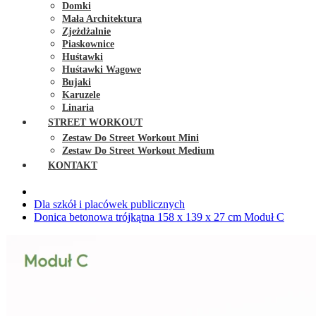
Domki
Mała Architektura
Zjeżdżalnie
Piaskownice
Huśtawki
Huśtawki Wagowe
Bujaki
Karuzele
Linaria
STREET WORKOUT
Zestaw Do Street Workout Mini
Zestaw Do Street Workout Medium
KONTAKT
Dla szkół i placówek publicznych
Donica betonowa trójkątna 158 x 139 x 27 cm Moduł C