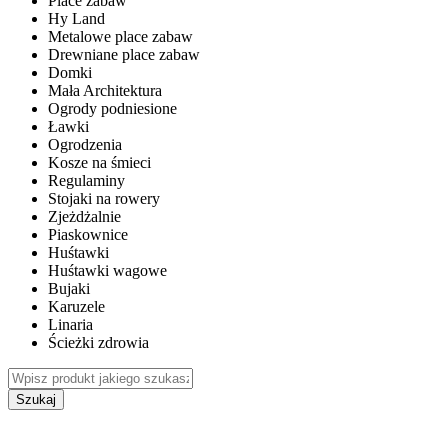
Place zabaw
Hy Land
Metalowe place zabaw
Drewniane place zabaw
Domki
Mała Architektura
Ogrody podniesione
Ławki
Ogrodzenia
Kosze na śmieci
Regulaminy
Stojaki na rowery
Zjeżdżalnie
Piaskownice
Huśtawki
Huśtawki wagowe
Bujaki
Karuzele
Linaria
Ścieżki zdrowia
Szukaj
WEWNĘTRZNE PLACE ZABAW