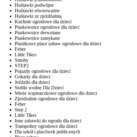
Huśtawki podwójne
Huśtawki równoważne
Huśtawki ze zjeżdżalnią
Kuchnie ogrodowe dla dzieci
Piaskownice ogrodowe dla dzieci
Piaskownice drewniane
Piaskownice zamykane
Plastikowe place zabaw ogrodowe dla dzieci
Feber
Little Tikes
Smoby
STEP2
Pojazdy ogrodowe dla dzieci
Gokarty dla dzieci
Jeździki dla dzieci
Stoliki wodne Dla Dzieci
Wieże wspinaczkowe ogrodowe dla dzieci
Zjeżdżalnie ogrodowe dla dzieci
Feber
Step 2
Little Tikes
Inne zabawki do ogrodu dla dzieci
Trampoliny ogrodowe dla dzieci
Dla szkół i placówek publicznych