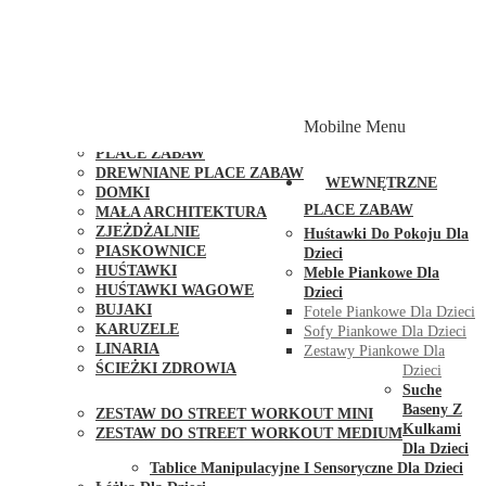
PLACE ZABAW Z PODWÓJNĄ HUŚTAWKĄ
PLACE ZABAW Z PIASKOWNICĄ
PLACE ZABAW Z DOMKIEM
PLACE ZABAW WSPINACZKOWE
PLACE ZABAW DOSTĘPNE W 48H
MODUŁY I AKCESORIA DO PLACÓW ZABAW
Mobilne Menu
PUBLICZNE
PLACE ZABAW
DREWNIANE PLACE ZABAW
WEWNĘTRZNE
DOMKI
PLACE ZABAW
MAŁA ARCHITEKTURA
ZJEŻDŻALNIE
Huśtawki Do Pokoju Dla
PIASKOWNICE
Dzieci
HUŚTAWKI
Meble Piankowe Dla
HUŚTAWKI WAGOWE
Dzieci
BUJAKI
Fotele Piankowe Dla Dzieci
KARUZELE
Sofy Piankowe Dla Dzieci
LINARIA
Zestawy Piankowe Dla
ŚCIEŻKI ZDROWIA
Dzieci
STREET WORKOUT
Suche
Baseny Z
ZESTAW DO STREET WORKOUT MINI
Kulkami
ZESTAW DO STREET WORKOUT MEDIUM
Dla Dzieci
KONTAKT
Tablice Manipulacyjne I Sensoryczne Dla Dzieci