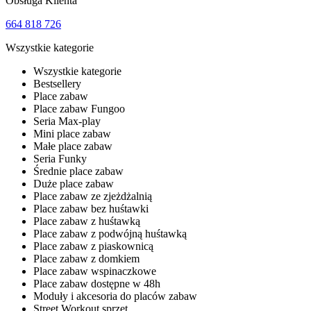
Obsługa Klienta
664 818 726
Wszystkie kategorie
Wszystkie kategorie
Bestsellery
Place zabaw
Place zabaw Fungoo
Seria Max-play
Mini place zabaw
Małe place zabaw
Seria Funky
Średnie place zabaw
Duże place zabaw
Place zabaw ze zjeżdżalnią
Place zabaw bez huśtawki
Place zabaw z huśtawką
Place zabaw z podwójną huśtawką
Place zabaw z piaskownicą
Place zabaw z domkiem
Place zabaw wspinaczkowe
Place zabaw dostępne w 48h
Moduły i akcesoria do placów zabaw
Street Workout sprzęt