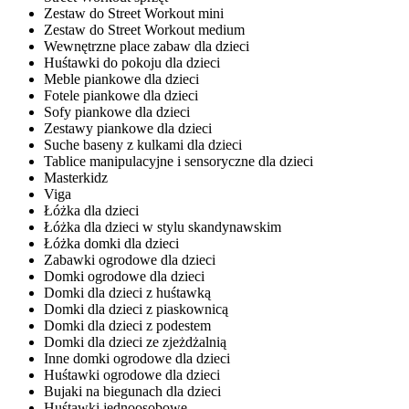
Zestaw do Street Workout mini
Zestaw do Street Workout medium
Wewnętrzne place zabaw dla dzieci
Huśtawki do pokoju dla dzieci
Meble piankowe dla dzieci
Fotele piankowe dla dzieci
Sofy piankowe dla dzieci
Zestawy piankowe dla dzieci
Suche baseny z kulkami dla dzieci
Tablice manipulacyjne i sensoryczne dla dzieci
Masterkidz
Viga
Łóżka dla dzieci
Łóżka dla dzieci w stylu skandynawskim
Łóżka domki dla dzieci
Zabawki ogrodowe dla dzieci
Domki ogrodowe dla dzieci
Domki dla dzieci z huśtawką
Domki dla dzieci z piaskownicą
Domki dla dzieci z podestem
Domki dla dzieci ze zjeżdżalnią
Inne domki ogrodowe dla dzieci
Huśtawki ogrodowe dla dzieci
Bujaki na biegunach dla dzieci
Huśtawki jednoosobowe