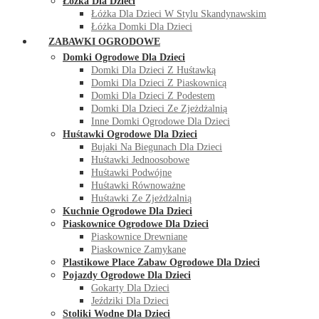
Łóżka Dla Dzieci
Łóżka Dla Dzieci W Stylu Skandynawskim
Łóżka Domki Dla Dzieci
ZABAWKI OGRODOWE
Domki Ogrodowe Dla Dzieci
Domki Dla Dzieci Z Huśtawką
Domki Dla Dzieci Z Piaskownicą
Domki Dla Dzieci Z Podestem
Domki Dla Dzieci Ze Zjeżdżalnią
Inne Domki Ogrodowe Dla Dzieci
Huśtawki Ogrodowe Dla Dzieci
Bujaki Na Biegunach Dla Dzieci
Huśtawki Jednoosobowe
Huśtawki Podwójne
Huśtawki Równoważne
Huśtawki Ze Zjeżdżalnią
Kuchnie Ogrodowe Dla Dzieci
Piaskownice Ogrodowe Dla Dzieci
Piaskownice Drewniane
Piaskownice Zamykane
Plastikowe Place Zabaw Ogrodowe Dla Dzieci
Pojazdy Ogrodowe Dla Dzieci
Gokarty Dla Dzieci
Jeździki Dla Dzieci
Stoliki Wodne Dla Dzieci