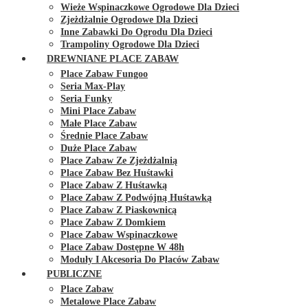
Wieże Wspinaczkowe Ogrodowe Dla Dzieci
Zjeżdżalnie Ogrodowe Dla Dzieci
Inne Zabawki Do Ogrodu Dla Dzieci
Trampoliny Ogrodowe Dla Dzieci
DREWNIANE PLACE ZABAW
Place Zabaw Fungoo
Seria Max-Play
Seria Funky
Mini Place Zabaw
Małe Place Zabaw
Średnie Place Zabaw
Duże Place Zabaw
Place Zabaw Ze Zjeżdżalnią
Place Zabaw Bez Huśtawki
Place Zabaw Z Huśtawką
Place Zabaw Z Podwójną Huśtawką
Place Zabaw Z Piaskownicą
Place Zabaw Z Domkiem
Place Zabaw Wspinaczkowe
Place Zabaw Dostępne W 48h
Moduły I Akcesoria Do Placów Zabaw
PUBLICZNE
Place Zabaw
Metalowe Place Zabaw